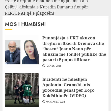
“Ai që drejtonte makinën më ngjau me Talo
Çelën”, dëshmia e Nuredin Dumanit flet për
PERSONAT që e plagosën!
MOS I HUMBISNI
Punonjësja e UKT akuzon
drejtorin Skerdi Drenova dhe
“bosen” Joana Nano për
abuzim me fondet publike dhe
pasuri të pajustifikuar
JULY 24, 2025
Incidenti në ndeshjen
Apolonia- Gramshi, nis
procedim penal për Koço
Kokëdhimën (VIDEO)
MARCH 27, 2025