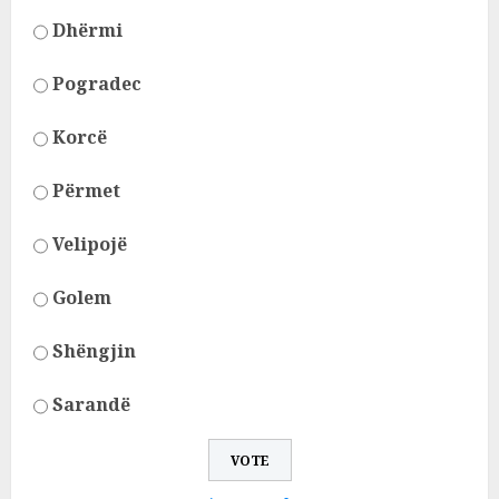
Dhërmi
Pogradec
Korcë
Përmet
Velipojë
Golem
Shëngjin
Sarandë