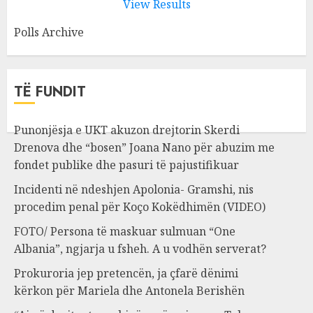
View Results
Polls Archive
TË FUNDIT
Punonjësja e UKT akuzon drejtorin Skerdi
Drenova dhe “bosen” Joana Nano për abuzim me
fondet publike dhe pasuri të pajustifikuar
Incidenti në ndeshjen Apolonia- Gramshi, nis
procedim penal për Koço Kokëdhimën (VIDEO)
FOTO/ Persona të maskuar sulmuan “One
Albania”, ngjarja u fsheh. A u vodhën serverat?
Prokuroria jep pretencën, ja çfarë dënimi
kërkon për Mariela dhe Antonela Berishën