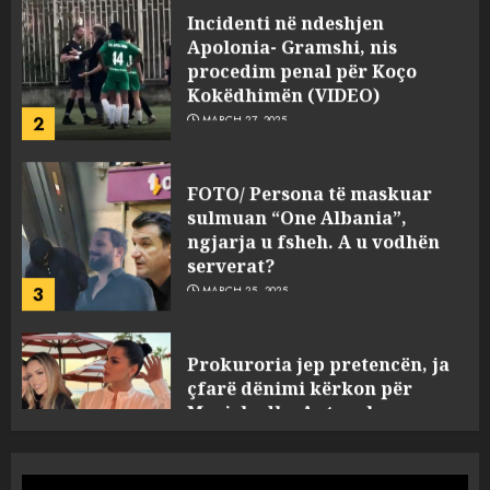
Kokëdhimën (VIDEO)
2
MARCH 27, 2025
FOTO/ Persona të maskuar
sulmuan “One Albania”,
ngjarja u fsheh. A u vodhën
serverat?
3
MARCH 25, 2025
Prokuroria jep pretencën, ja
çfarë dënimi kërkon për
Mariela dhe Antonela
Berishën
4
MARCH 25, 2025
“Ai që drejtonte makinën më
ngjau me Talo Çelën”,