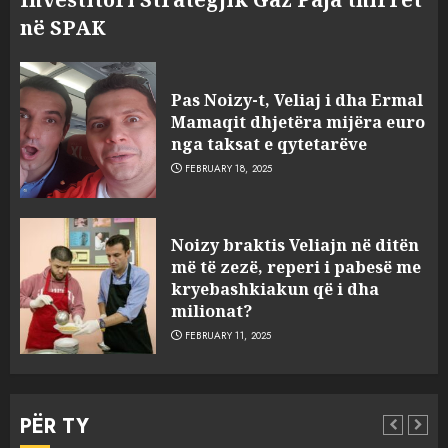
në SPAK
Pas Noizy-t, Veliaj i dha Ermal
Mamaqit dhjetëra mijëra euro
nga taksat e qytetarëve
FEBRUARY 18, 2025
FOTO/ Persona të maskuar
Noizy braktis Veliajn në ditën
sulmuan “One Albania”,
më të zezë, reperi i pabesë me
ngjarja u fsheh. A u vodhën
kryebashkiakun që i dha
serverat?
milionat?
3
MARCH 25, 2025
FEBRUARY 11, 2025
Prokuroria jep pretencën, ja
çfarë dënimi kërkon për
PËR TY
Mariela dhe Antonela