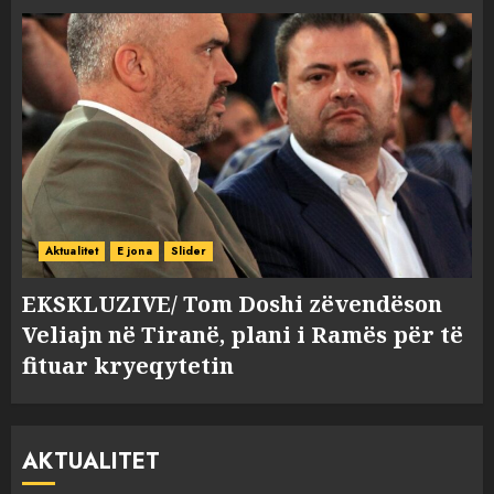
Aktualitet
E jona
Slider
EKSKLUZIVE/ Tom Doshi zëvendëson
Veliajn në Tiranë, plani i Ramës për të
fituar kryeqytetin
AKTUALITET