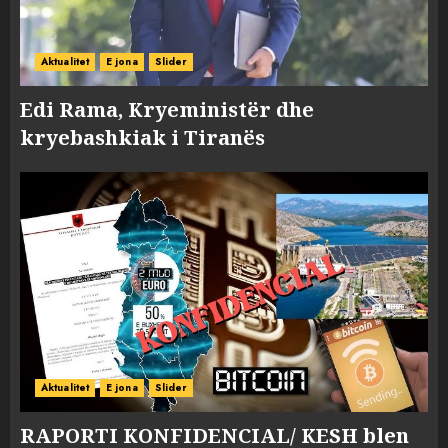
Aktualitet
E jona
Slider
Edi Rama, Kryeministër dhe
kryebashkiak i Tiranës
Aktualitet
E jona
Slider
RAPORTI KONFIDENCIAL/ KESH blen