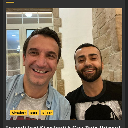
Aktualitet
Buzz
Slider
Investitori Strategjik Gaz Paja thirret