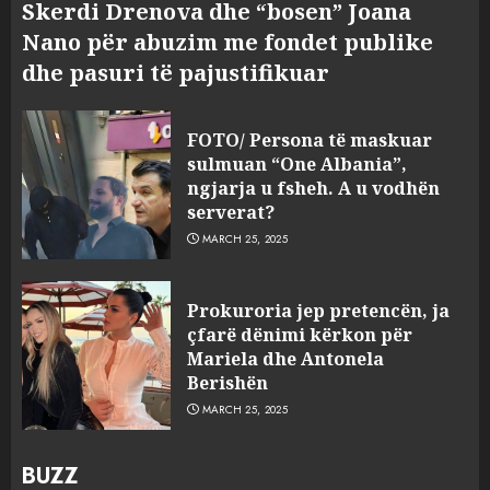
Skerdi Drenova dhe “bosen” Joana
Nano për abuzim me fondet publike
dhe pasuri të pajustifikuar
FOTO/ Persona të maskuar
sulmuan “One Albania”,
ngjarja u fsheh. A u vodhën
serverat?
MARCH 25, 2025
Prokuroria jep pretencën, ja
çfarë dënimi kërkon për
Mariela dhe Antonela
Berishën
MARCH 25, 2025
BUZZ