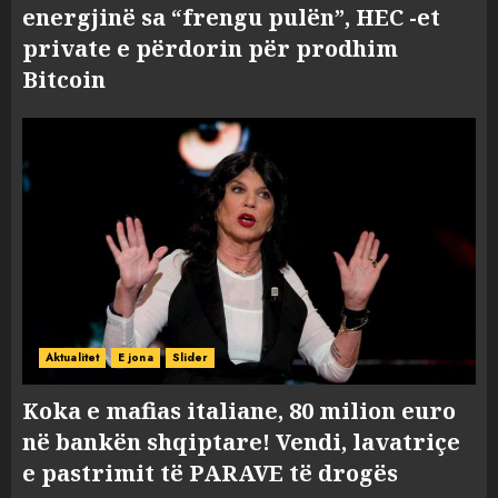
energjinë sa “frengu pulën”, HEC -et
private e përdorin për prodhim
Bitcoin
Aktualitet
E jona
Slider
Koka e mafias italiane, 80 milion euro
në bankën shqiptare! Vendi, lavatriçe
e pastrimit të PARAVE të drogës