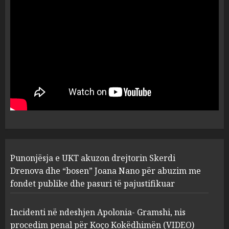
dëshmia e Nuredin Dumanit
flet për PERSONAT që e
plagosën!
5
MARCH 25, 2025
Punonjësja e UKT akuzon
drejtorin Skerdi Drenova dhe
“bosen” Joana Nano për
abuzim me fondet publike dhe
pasuri të pajustifikuar
1
JULY 24, 2025
Incidenti në ndeshjen
Punonjësja e UKT akuzon drejtorin Skerdi
Apolonia- Gramshi, nis
procedim penal për Koço
Drenova dhe “bosen” Joana Nano për abuzim me
Kokëdhimën (VIDEO)
fondet publike dhe pasuri të pajustifikuar
2
MARCH 27, 2025
Incidenti në ndeshjen Apolonia- Gramshi, nis
procedim penal për Koço Kokëdhimën (VIDEO)
FOTO/ Persona të maskuar