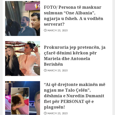
FOTO/ Persona të maskuar
sulmuan “One Albania”,
ngjarja u fsheh. A u vodhën
serverat?
MARCH 25, 2025
Prokuroria jep pretencën, ja
çfarë dënimi kërkon për
Mariela dhe Antonela
Berishën
MARCH 25, 2025
“Ai që drejtonte makinën më
ngjau me Talo Çelën”,
dëshmia e Nuredin Dumanit
flet për PERSONAT që e
plagosën!
MARCH 25, 2025