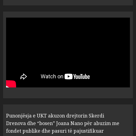
“Ai që drejtonte makinën më
ngjau me Talo Çelën”,
dëshmia e Nuredin Dumanit
flet për PERSONAT që e
plagosën!
5
MARCH 25, 2025
Punonjësja e UKT akuzon
drejtorin Skerdi Drenova dhe
“bosen” Joana Nano për
abuzim me fondet publike dhe
pasuri të pajustifikuar
1
JULY 24, 2025
Incidenti në ndeshjen
Punonjësja e UKT akuzon drejtorin Skerdi
Apolonia- Gramshi, nis
procedim penal për Koço
Drenova dhe “bosen” Joana Nano për abuzim me
Kokëdhimën (VIDEO)
fondet publike dhe pasuri të pajustifikuar
MARCH 27, 2025