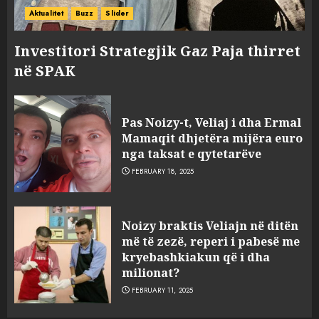
Aktualitet
Buzz
Slider
Investitori Strategjik Gaz Paja thirret
në SPAK
Pas Noizy-t, Veliaj i dha Ermal
Mamaqit dhjetëra mijëra euro
nga taksat e qytetarëve
FEBRUARY 18, 2025
FOTO/ Persona të maskuar
Noizy braktis Veliajn në ditën
sulmuan “One Albania”,
më të zezë, reperi i pabesë me
ngjarja u fsheh. A u vodhën
kryebashkiakun që i dha
serverat?
milionat?
3
MARCH 25, 2025
FEBRUARY 11, 2025