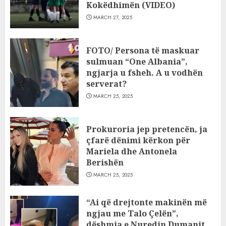
Kokëdhimën (VIDEO)
MARCH 27, 2025
FOTO/ Persona të maskuar
sulmuan “One Albania”,
ngjarja u fsheh. A u vodhën
serverat?
MARCH 25, 2025
Prokuroria jep pretencën, ja
çfarë dënimi kërkon për
Mariela dhe Antonela
Berishën
MARCH 25, 2025
“Ai që drejtonte makinën më
ngjau me Talo Çelën”,
dëshmia e Nuredin Dumanit