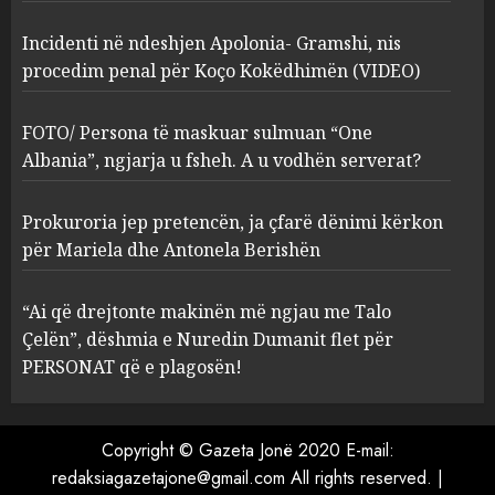
2
Incidenti në ndeshjen Apolonia- Gramshi, nis
procedim penal për Koço Kokëdhimën (VIDEO)
FOTO/ Persona të maskuar
sulmuan “One Albania”,
ngjarja u fsheh. A u vodhën
FOTO/ Persona të maskuar sulmuan “One
serverat?
Albania”, ngjarja u fsheh. A u vodhën serverat?
3
MARCH 25, 2025
Prokuroria jep pretencën, ja çfarë dënimi kërkon
Prokuroria jep pretencën, ja
për Mariela dhe Antonela Berishën
çfarë dënimi kërkon për
Mariela dhe Antonela
“Ai që drejtonte makinën më ngjau me Talo
Berishën
Çelën”, dëshmia e Nuredin Dumanit flet për
4
MARCH 25, 2025
PERSONAT që e plagosën!
“Ai që drejtonte makinën më
ngjau me Talo Çelën”,
Copyright © Gazeta Jonë 2020 E-mail:
dëshmia e Nuredin Dumanit
redaksiagazetajone@gmail.com
All rights reserved.
|
flet për PERSONAT që e