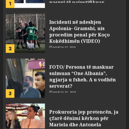
Incidenti në ndeshjen
Apolonia- Gramshi, nis
procedim penal për Koço
Kokëdhimën (VIDEO)
2
MARCH 27, 2025
FOTO/ Persona të maskuar
sulmuan “One Albania”,
ngjarja u fsheh. A u vodhën
serverat?
3
MARCH 25, 2025
Prokuroria jep pretencën, ja
çfarë dënimi kërkon për
Mariela dhe Antonela
Berishën
4
MARCH 25, 2025