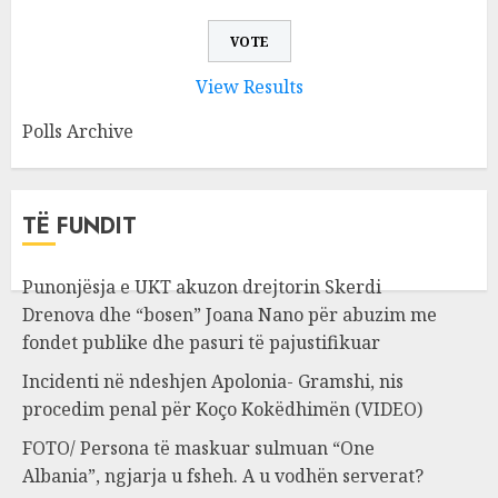
View Results
Polls Archive
TË FUNDIT
Punonjësja e UKT akuzon drejtorin Skerdi
Drenova dhe “bosen” Joana Nano për abuzim me
fondet publike dhe pasuri të pajustifikuar
Incidenti në ndeshjen Apolonia- Gramshi, nis
procedim penal për Koço Kokëdhimën (VIDEO)
FOTO/ Persona të maskuar sulmuan “One
Albania”, ngjarja u fsheh. A u vodhën serverat?