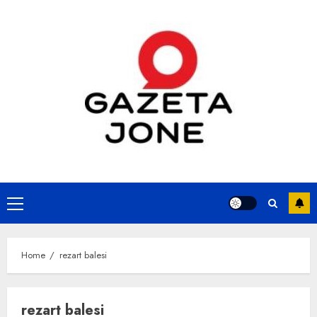
Skip
to
content
Primary
Menu
Home
rezart balesi
rezart balesi