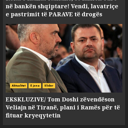
në bankën shqiptare! Vendi, lavatriçe
e pastrimit të PARAVE të drogës
Aktualitet
E jona
Slider
EKSKLUZIVE/ Tom Doshi zëvendëson
Veliajn në Tiranë, plani i Ramës për të
fituar kryeqytetin