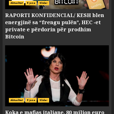
Aktualitet
E jona
Slider
RAPORTI KONFIDENCIAL/ KESH blen
energjinë sa “frengu pulën”, HEC -et
private e përdorin për prodhim
Bitcoin
Aktualitet
E jona
Slider
Koka e mafias italiane, 80 milion euro