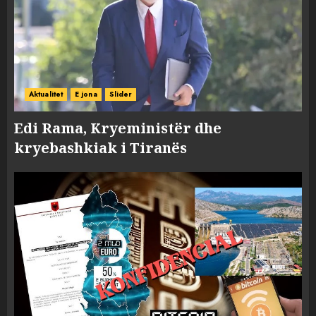
Aktualitet
E jona
Slider
Edi Rama, Kryeministër dhe
kryebashkiak i Tiranës