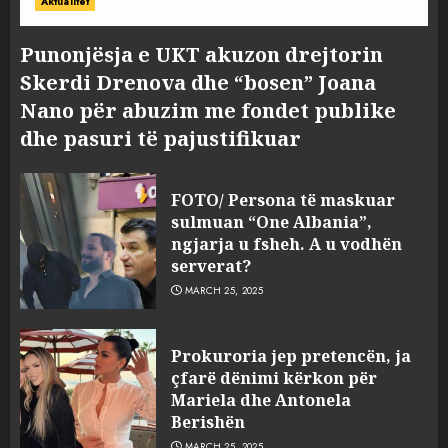
Aktualitet
Punonjësja e UKT akuzon drejtorin
Skerdi Drenova dhe “bosen” Joana
Nano për abuzim me fondet publike
dhe pasuri të pajustifikuar
FOTO/ Persona të maskuar
sulmuan “One Albania”,
ngjarja u fsheh. A u vodhën
serverat?
MARCH 25, 2025
Prokuroria jep pretencën, ja
çfarë dënimi kërkon për
Mariela dhe Antonela
Berishën
MARCH 25, 2025