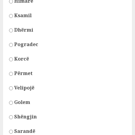
Himarë
Ksamil
Dhërmi
Pogradec
Korcë
Përmet
Velipojë
Golem
Shëngjin
Sarandë