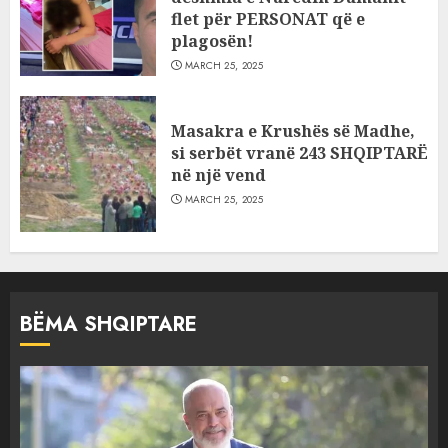
flet për PERSONAT që e
plagosën!
MARCH 25, 2025
Masakra e Krushës së Madhe,
si serbët vranë 243 SHQIPTARË
në një vend
MARCH 25, 2025
BËMA SHQIPTARE