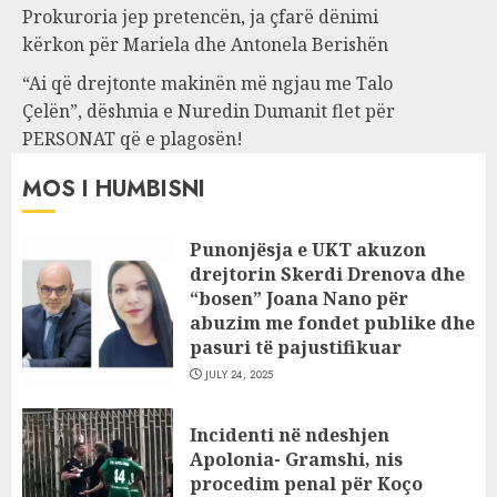
Prokuroria jep pretencën, ja çfarë dënimi
kërkon për Mariela dhe Antonela Berishën
“Ai që drejtonte makinën më ngjau me Talo
Çelën”, dëshmia e Nuredin Dumanit flet për
PERSONAT që e plagosën!
MOS I HUMBISNI
Punonjësja e UKT akuzon
drejtorin Skerdi Drenova dhe
“bosen” Joana Nano për
abuzim me fondet publike dhe
pasuri të pajustifikuar
JULY 24, 2025
Incidenti në ndeshjen
Apolonia- Gramshi, nis
procedim penal për Koço