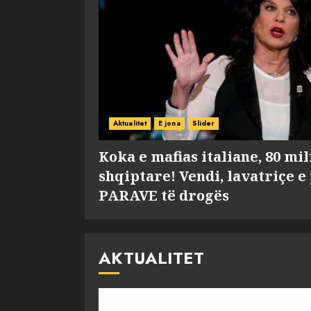
Aktualitet
E jona
Slider
Koka e mafias italiane, 80 mi
shqiptare! Vendi, lavatriçe e
PARAVE të drogës
AKTUALITET