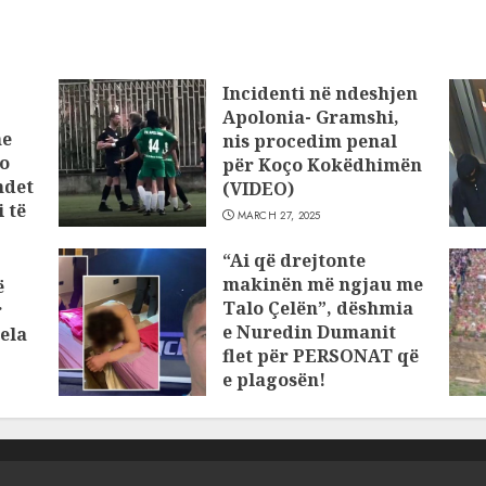
Incidenti në ndeshjen
Apolonia- Gramshi,
he
nis procedim penal
o
për Koço Kokëdhimën
ndet
(VIDEO)
 të
MARCH 27, 2025
“Ai që drejtonte
makinën më ngjau me
ë
Talo Çelën”, dëshmia
r
e Nuredin Dumanit
ela
flet për PERSONAT që
e plagosën!
MARCH 25, 2025