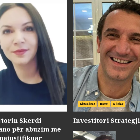
Aktualitet
Buzz
Slider
jtorin Skerdi
Investitori Strategj
Nano për abuzim me
pajustifikuar