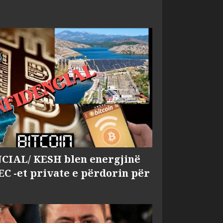
IAL/ KESH blen energjinë
EC -et private e përdorin për