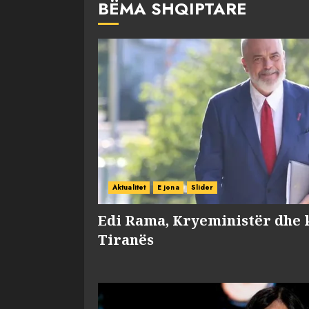
BËMA SHQIPTARE
Aktualitet
E jona
Slider
Edi Rama, Kryeministër dhe 
Tiranës