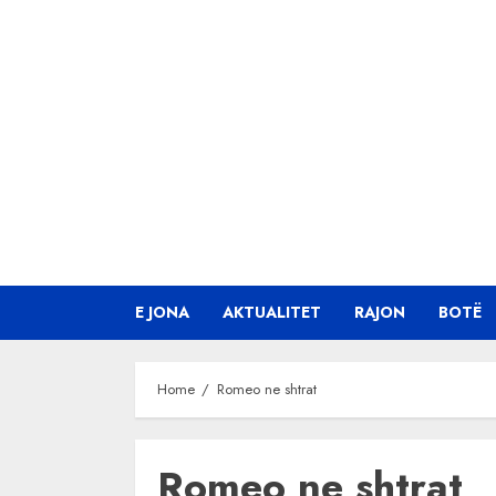
Skip
to
content
E JONA
AKTUALITET
RAJON
BOTË
Home
Romeo ne shtrat
Romeo ne shtrat