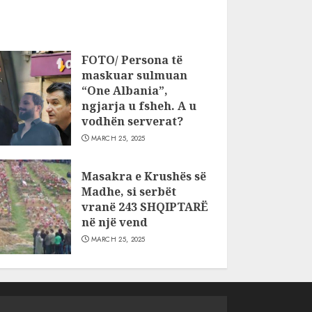
FOTO/ Persona të
maskuar sulmuan
“One Albania”,
ngjarja u fsheh. A u
vodhën serverat?
MARCH 25, 2025
Masakra e Krushës së
Madhe, si serbët
vranë 243 SHQIPTARË
në një vend
MARCH 25, 2025