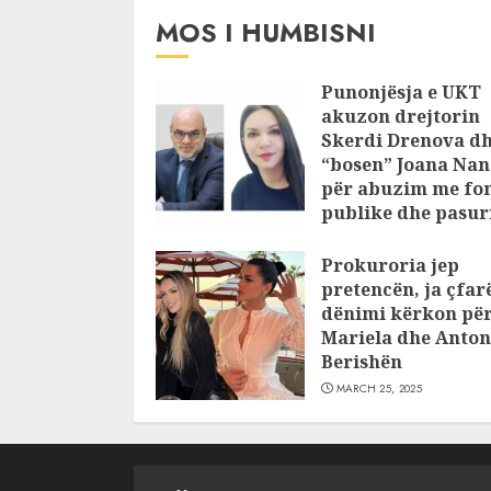
MOS I HUMBISNI
Punonjësja e UKT
akuzon drejtorin
Skerdi Drenova d
“bosen” Joana Nan
për abuzim me fo
publike dhe pasuri
pajustifikuar
Prokuroria jep
JULY 24, 2025
pretencën, ja çfar
dënimi kërkon pë
Mariela dhe Anton
Berishën
MARCH 25, 2025