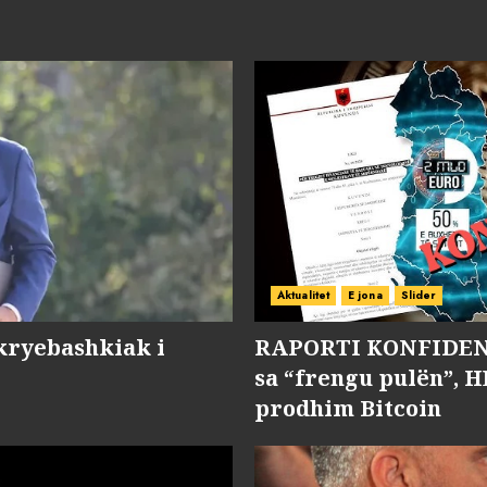
Aktualitet
E jona
Slider
kryebashkiak i
RAPORTI KONFIDENC
sa “frengu pulën”, H
prodhim Bitcoin