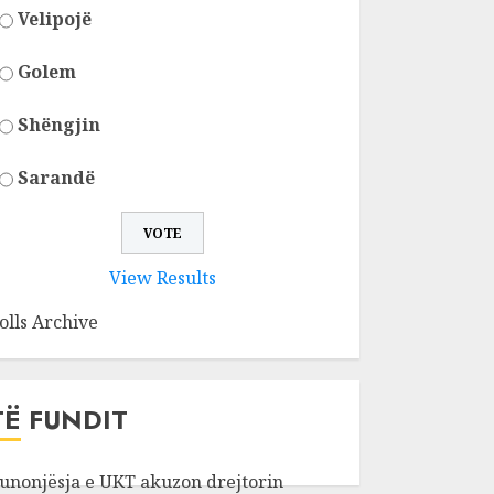
Velipojë
Golem
Shëngjin
Sarandë
View Results
olls Archive
TË FUNDIT
unonjësja e UKT akuzon drejtorin