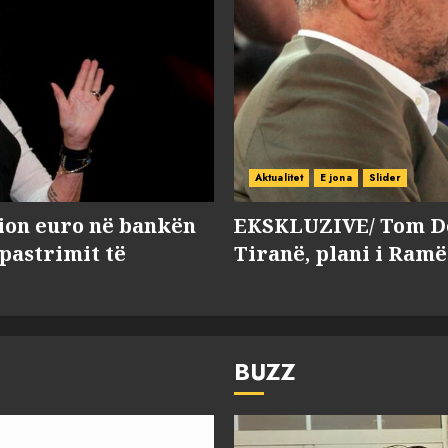
Aktualitet
E jona
Slider
lion euro në bankën
EKSKLUZIVE/ Tom Do
 pastrimit të
Tiranë, plani i Ramë
BUZZ