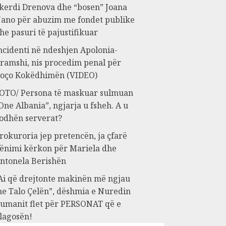
kerdi Drenova dhe “bosen” Joana
ano për abuzim me fondet publike
he pasuri të pajustifikuar
ncidenti në ndeshjen Apolonia-
ramshi, nis procedim penal për
oço Kokëdhimën (VIDEO)
OTO/ Persona të maskuar sulmuan
One Albania”, ngjarja u fsheh. A u
odhën serverat?
rokuroria jep pretencën, ja çfarë
ënimi kërkon për Mariela dhe
ntonela Berishën
Ai që drejtonte makinën më ngjau
e Talo Çelën”, dëshmia e Nuredin
umanit flet për PERSONAT që e
lagosën!