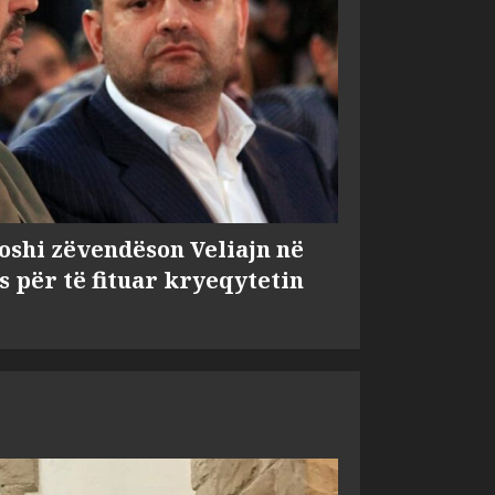
shi zëvendëson Veliajn në
s për të fituar kryeqytetin