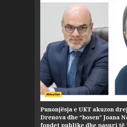
Aktualitet
Punonjësja e UKT akuzon dre
Drenova dhe “bosen” Joana 
fondet publike dhe pasuri të 