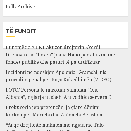
Polls Archive
TË FUNDIT
Punonjësja e UKT akuzon drejtorin Skerdi
Drenova dhe “bosen” Joana Nano për abuzim me
fondet publike dhe pasuri të pajustifikuar
Incidenti në ndeshjen Apolonia- Gramshi, nis
procedim penal për Koço Kokëdhimën (VIDEO)
FOTO/ Persona të maskuar sulmuan “One
Albania”, ngjarja u fsheh. A u vodhën serverat?
Prokuroria jep pretencën, ja çfarë dënimi
kërkon për Mariela dhe Antonela Berishën
“Ai që drejtonte makinën më ngjau me Talo