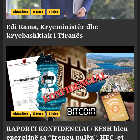
Aktualitet
E jona
Slider
Edi Rama, Kryeministër dhe
kryebashkiak i Tiranës
Aktualitet
E jona
Slider
RAPORTI KONFIDENCIAL/ KESH blen
energjinë sa “frengu pulën”, HEC -et