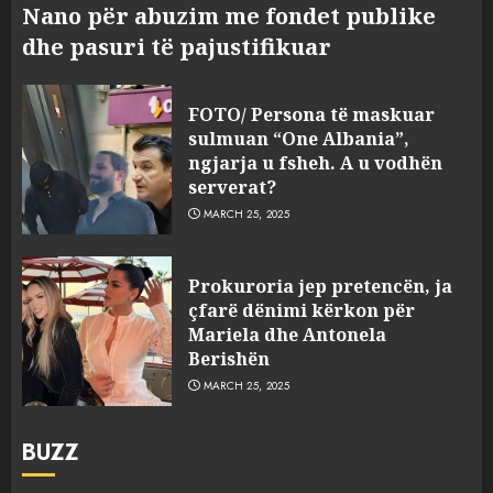
Nano për abuzim me fondet publike
dhe pasuri të pajustifikuar
FOTO/ Persona të maskuar
sulmuan “One Albania”,
ngjarja u fsheh. A u vodhën
serverat?
MARCH 25, 2025
Prokuroria jep pretencën, ja
çfarë dënimi kërkon për
Mariela dhe Antonela
Berishën
MARCH 25, 2025
BUZZ