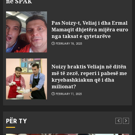
në SPAK
Pas Noizy-t, Veliaj i dha Ermal
Mamaqit dhjetëra mijëra euro
nga taksat e qytetarëve
FEBRUARY 18, 2025
FOTO/ Persona të maskuar
Noizy braktis Veliajn në ditën
sulmuan “One Albania”,
më të zezë, reperi i pabesë me
ngjarja u fsheh. A u vodhën
kryebashkiakun që i dha
serverat?
milionat?
3
MARCH 25, 2025
FEBRUARY 11, 2025
Prokuroria jep pretencën, ja
çfarë dënimi kërkon për
PËR TY
Mariela dhe Antonela
Berishën
MARCH 25, 2025