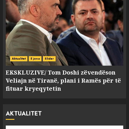
Aktualitet
E jona
Slider
EKSKLUZIVE/ Tom Doshi zëvendëson
Veliajn në Tiranë, plani i Ramës për të
fituar kryeqytetin
AKTUALITET