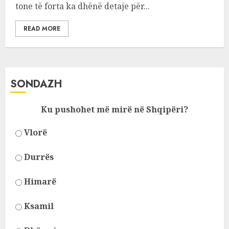
tone të forta ka dhënë detaje për...
READ MORE
SONDAZH
Ku pushohet më mirë në Shqipëri?
Vlorë
Durrës
Himarë
Ksamil