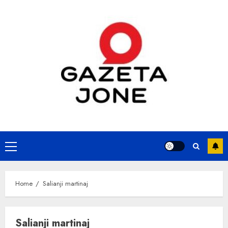
Skip
to
content
Primary
Menu
Home
Salianji martinaj
Salianji martinaj