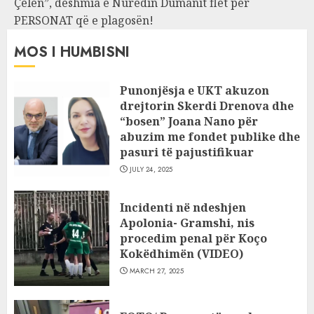
Çelën”, dëshmia e Nuredin Dumanit flet për
PERSONAT që e plagosën!
MOS I HUMBISNI
Punonjësja e UKT akuzon
drejtorin Skerdi Drenova dhe
“bosen” Joana Nano për
abuzim me fondet publike dhe
pasuri të pajustifikuar
JULY 24, 2025
Incidenti në ndeshjen
Apolonia- Gramshi, nis
procedim penal për Koço
Kokëdhimën (VIDEO)
MARCH 27, 2025