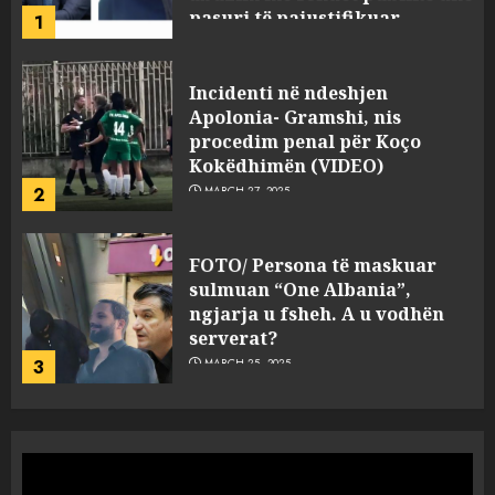
2
MARCH 27, 2025
FOTO/ Persona të maskuar
sulmuan “One Albania”,
ngjarja u fsheh. A u vodhën
serverat?
3
MARCH 25, 2025
Prokuroria jep pretencën, ja
çfarë dënimi kërkon për
Mariela dhe Antonela
Berishën
4
MARCH 25, 2025
“Ai që drejtonte makinën më
ngjau me Talo Çelën”,
dëshmia e Nuredin Dumanit