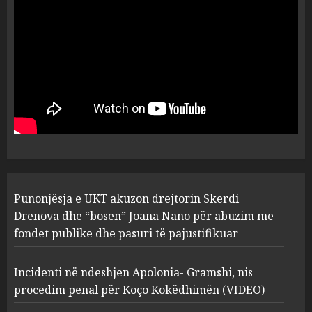
flet për PERSONAT që e
plagosën!
5
MARCH 25, 2025
Punonjësja e UKT akuzon
drejtorin Skerdi Drenova dhe
“bosen” Joana Nano për
abuzim me fondet publike dhe
pasuri të pajustifikuar
1
JULY 24, 2025
Incidenti në ndeshjen
Punonjësja e UKT akuzon drejtorin Skerdi
Apolonia- Gramshi, nis
procedim penal për Koço
Drenova dhe “bosen” Joana Nano për abuzim me
Kokëdhimën (VIDEO)
fondet publike dhe pasuri të pajustifikuar
2
MARCH 27, 2025
Incidenti në ndeshjen Apolonia- Gramshi, nis
procedim penal për Koço Kokëdhimën (VIDEO)
FOTO/ Persona të maskuar
sulmuan “One Albania”,