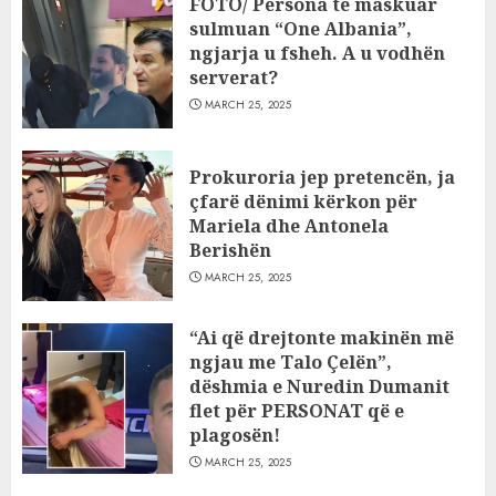
FOTO/ Persona të maskuar
sulmuan “One Albania”,
ngjarja u fsheh. A u vodhën
serverat?
MARCH 25, 2025
Prokuroria jep pretencën, ja
çfarë dënimi kërkon për
Mariela dhe Antonela
Berishën
MARCH 25, 2025
“Ai që drejtonte makinën më
ngjau me Talo Çelën”,
dëshmia e Nuredin Dumanit
flet për PERSONAT që e
plagosën!
MARCH 25, 2025