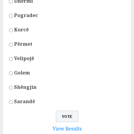
Dhërmi
Pogradec
Korcë
Përmet
Velipojë
Golem
Shëngjin
Sarandë
View Results