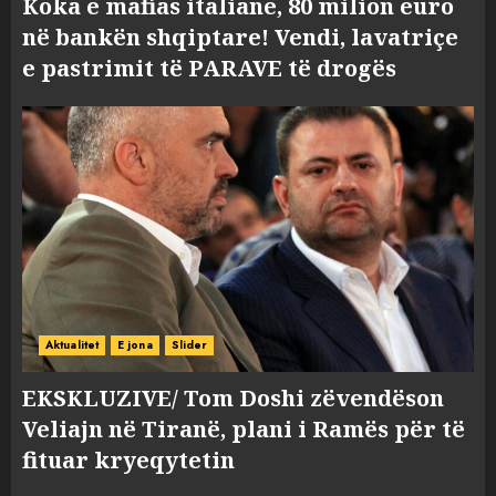
Koka e mafias italiane, 80 milion euro
në bankën shqiptare! Vendi, lavatriçe
e pastrimit të PARAVE të drogës
Aktualitet
E jona
Slider
EKSKLUZIVE/ Tom Doshi zëvendëson
Veliajn në Tiranë, plani i Ramës për të
fituar kryeqytetin