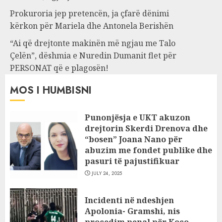
Prokuroria jep pretencën, ja çfarë dënimi
kërkon për Mariela dhe Antonela Berishën
“Ai që drejtonte makinën më ngjau me Talo
Çelën”, dëshmia e Nuredin Dumanit flet për
PERSONAT që e plagosën!
MOS I HUMBISNI
Punonjësja e UKT akuzon
drejtorin Skerdi Drenova dhe
“bosen” Joana Nano për
abuzim me fondet publike dhe
pasuri të pajustifikuar
JULY 24, 2025
Incidenti në ndeshjen
Apolonia- Gramshi, nis