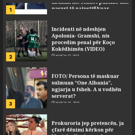
Incidenti në ndeshjen
Apolonia- Gramshi, nis
procedim penal për Koço
Kokëdhimën (VIDEO)
2
MARCH 27, 2025
FOTO/ Persona të maskuar
sulmuan “One Albania”,
ngjarja u fsheh. A u vodhën
serverat?
3
MARCH 25, 2025
Prokuroria jep pretencën, ja
çfarë dënimi kërkon për
Mariela dhe Antonela
Berishën
4
MARCH 25, 2025