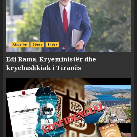
Aktualitet
E jona
Slider
Edi Rama, Kryeministër dhe
kryebashkiak i Tiranës