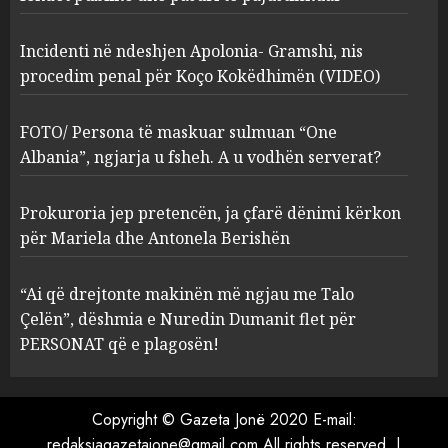
2
MARCH 27, 2025
Incidenti në ndeshjen Apolonia- Gramshi, nis
procedim penal për Koço Kokëdhimën (VIDEO)
FOTO/ Persona të maskuar
sulmuan “One Albania”,
ngjarja u fsheh. A u vodhën
FOTO/ Persona të maskuar sulmuan “One
serverat?
Albania”, ngjarja u fsheh. A u vodhën serverat?
3
MARCH 25, 2025
Prokuroria jep pretencën, ja çfarë dënimi kërkon
Prokuroria jep pretencën, ja
për Mariela dhe Antonela Berishën
çfarë dënimi kërkon për
Mariela dhe Antonela
“Ai që drejtonte makinën më ngjau me Talo
Berishën
Çelën”, dëshmia e Nuredin Dumanit flet për
4
MARCH 25, 2025
PERSONAT që e plagosën!
“Ai që drejtonte makinën më
ngjau me Talo Çelën”,
Copyright © Gazeta Jonë 2020 E-mail:
dëshmia e Nuredin Dumanit
redaksiagazetajone@gmail.com
All rights reserved.
|