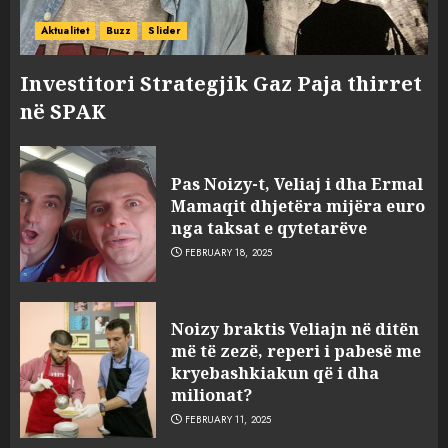
Aktualitet
Buzz
Slider
Investitori Strategjik Gaz Paja thirret
në SPAK
Pas Noizy-t, Veliaj i dha Ermal
Mamaqit dhjetëra mijëra euro
nga taksat e qytetarëve
FEBRUARY 18, 2025
FOTO/ Persona të maskuar
Noizy braktis Veliajn në ditën
sulmuan “One Albania”,
më të zezë, reperi i pabesë me
ngjarja u fsheh. A u vodhën
kryebashkiakun që i dha
serverat?
milionat?
3
MARCH 25, 2025
FEBRUARY 11, 2025