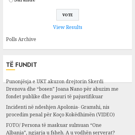
View Results
Polls Archive
TË FUNDIT
Punonjësja e UKT akuzon drejtorin Skerdi
Drenova dhe “bosen” Joana Nano për abuzim me
fondet publike dhe pasuri të pajustifikuar
Incidenti në ndeshjen Apolonia- Gramshi, nis
procedim penal për Koço Kokëdhimën (VIDEO)
FOTO/ Persona të maskuar sulmuan “One
Albania”, ngjarja u fsheh. A u vodhën serverat?