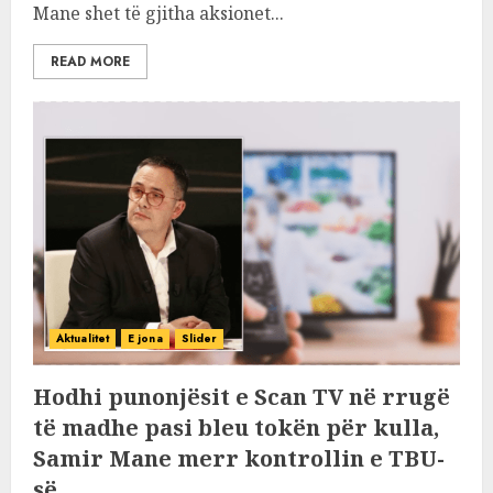
Mane shet të gjitha aksionet...
READ MORE
Aktualitet
E jona
Slider
Hodhi punonjësit e Scan TV në rrugë
të madhe pasi bleu tokën për kulla,
Samir Mane merr kontrollin e TBU-
së