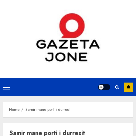
Skip
to
content
Primary
Menu
Home
Samir mane porti i durresit
Samir mane porti i durresit