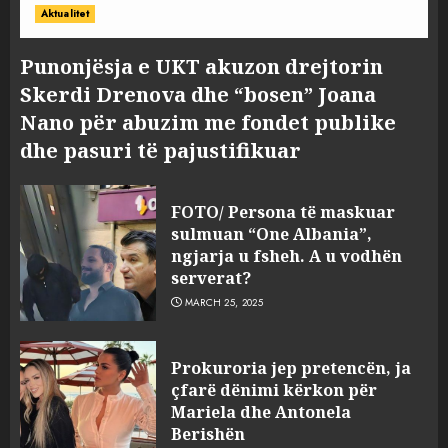
Aktualitet
Punonjësja e UKT akuzon drejtorin
Skerdi Drenova dhe “bosen” Joana
Nano për abuzim me fondet publike
dhe pasuri të pajustifikuar
FOTO/ Persona të maskuar
sulmuan “One Albania”,
ngjarja u fsheh. A u vodhën
serverat?
MARCH 25, 2025
Prokuroria jep pretencën, ja
çfarë dënimi kërkon për
Mariela dhe Antonela
Berishën