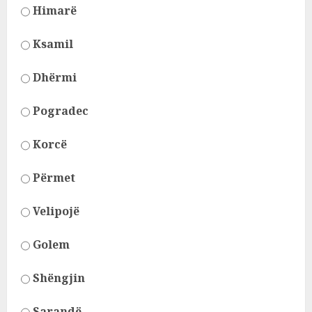
Himarë
Ksamil
Dhërmi
Pogradec
Korcë
Përmet
Velipojë
Golem
Shëngjin
Sarandë