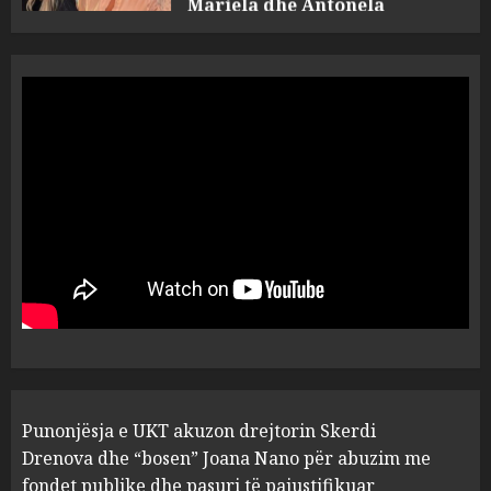
“Ai që drejtonte makinën më
ngjau me Talo Çelën”,
dëshmia e Nuredin Dumanit
flet për PERSONAT që e
plagosën!
5
MARCH 25, 2025
Punonjësja e UKT akuzon
drejtorin Skerdi Drenova dhe
“bosen” Joana Nano për
abuzim me fondet publike dhe
pasuri të pajustifikuar
1
JULY 24, 2025
Incidenti në ndeshjen
Punonjësja e UKT akuzon drejtorin Skerdi
Apolonia- Gramshi, nis
procedim penal për Koço
Drenova dhe “bosen” Joana Nano për abuzim me
Kokëdhimën (VIDEO)
fondet publike dhe pasuri të pajustifikuar