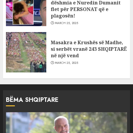
dëshmia e Nuredin Dumanit
flet për PERSONAT që e
plagosën!
MARCH 25, 2025
Masakra e Krushës së Madhe,
si serbët vranë 243 SHQIPTARË
në një vend
MARCH 25, 2025
BËMA SHQIPTARE