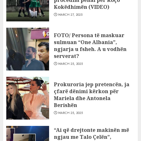
procedim penal për Koço
Kokëdhimën (VIDEO)
MARCH 27, 2025
FOTO/ Persona të maskuar
sulmuan “One Albania”,
ngjarja u fsheh. A u vodhën
serverat?
MARCH 25, 2025
Prokuroria jep pretencën, ja
çfarë dënimi kërkon për
Mariela dhe Antonela
Berishën
MARCH 25, 2025
“Ai që drejtonte makinën më
ngjau me Talo Çelën”,