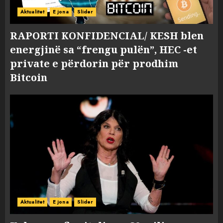
Aktualitet
E jona
Slider
RAPORTI KONFIDENCIAL/ KESH blen
energjinë sa “frengu pulën”, HEC -et
private e përdorin për prodhim
Bitcoin
Aktualitet
E jona
Slider