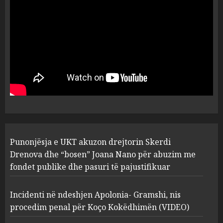
flet për PERSONAT që e
plagosën!
5
MARCH 25, 2025
Punonjësja e UKT akuzon
drejtorin Skerdi Drenova dhe
“bosen” Joana Nano për
abuzim me fondet publike dhe
pasuri të pajustifikuar
1
JULY 24, 2025
Incidenti në ndeshjen
Punonjësja e UKT akuzon drejtorin Skerdi
Apolonia- Gramshi, nis
procedim penal për Koço
Drenova dhe “bosen” Joana Nano për abuzim me
Kokëdhimën (VIDEO)
fondet publike dhe pasuri të pajustifikuar
2
MARCH 27, 2025
Incidenti në ndeshjen Apolonia- Gramshi, nis
procedim penal për Koço Kokëdhimën (VIDEO)
FOTO/ Persona të maskuar
sulmuan “One Albania”,