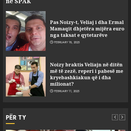
në SPAK
Pas Noizy-t, Veliaj i dha Ermal
Mamaqit dhjetëra mijëra euro
nga taksat e qytetarëve
FEBRUARY 18, 2025
FOTO/ Persona të maskuar
Noizy braktis Veliajn në ditën
sulmuan “One Albania”,
më të zezë, reperi i pabesë me
ngjarja u fsheh. A u vodhën
kryebashkiakun që i dha
serverat?
milionat?
3
MARCH 25, 2025
FEBRUARY 11, 2025
Prokuroria jep pretencën, ja
çfarë dënimi kërkon për
PËR TY
Mariela dhe Antonela
Berishën
MARCH 25, 2025