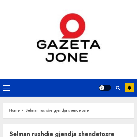
Skip
to
content
Primary
Menu
Home
Selman rushdie gjendja shendetosre
Selman rushdie gjendja shendetosre