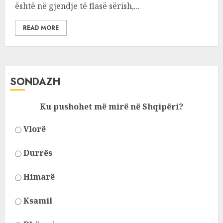
është në gjendje të flasë sërish,...
READ MORE
SONDAZH
Ku pushohet më mirë në Shqipëri?
Vlorë
Durrës
Himarë
Ksamil