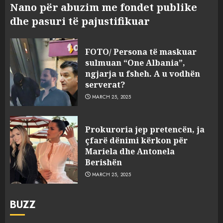
Nano për abuzim me fondet publike
dhe pasuri të pajustifikuar
FOTO/ Persona të maskuar
sulmuan “One Albania”,
ngjarja u fsheh. A u vodhën
serverat?
MARCH 25, 2025
Prokuroria jep pretencën, ja
çfarë dënimi kërkon për
Mariela dhe Antonela
Berishën
MARCH 25, 2025
BUZZ