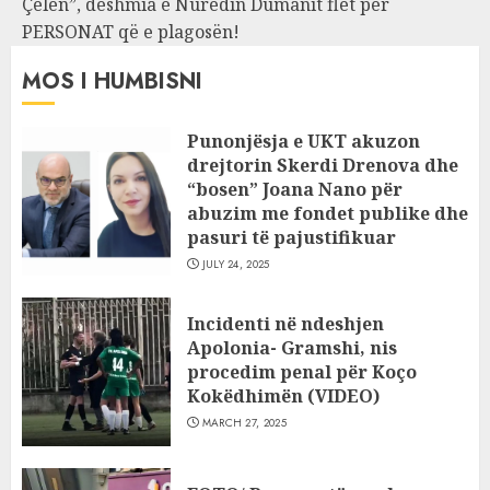
Çelën”, dëshmia e Nuredin Dumanit flet për
PERSONAT që e plagosën!
MOS I HUMBISNI
Punonjësja e UKT akuzon
drejtorin Skerdi Drenova dhe
“bosen” Joana Nano për
abuzim me fondet publike dhe
pasuri të pajustifikuar
JULY 24, 2025
Incidenti në ndeshjen
Apolonia- Gramshi, nis
procedim penal për Koço
Kokëdhimën (VIDEO)
MARCH 27, 2025