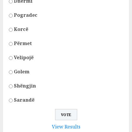
Dhërmi
Pogradec
Korcë
Përmet
Velipojë
Golem
Shëngjin
Sarandë
View Results