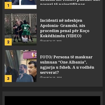
2
MARCH 27, 2025
FOTO/ Persona të maskuar
sulmuan “One Albania”,
ngjarja u fsheh. A u vodhën
serverat?
3
MARCH 25, 2025
Prokuroria jep pretencën, ja
çfarë dënimi kërkon për
Mariela dhe Antonela
Berishën
4
MARCH 25, 2025
“Ai që drejtonte makinën më
ngjau me Talo Çelën”,
dëshmia e Nuredin Dumanit