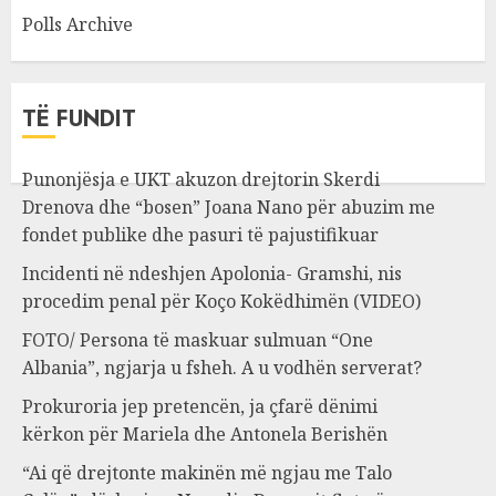
Polls Archive
TË FUNDIT
Punonjësja e UKT akuzon drejtorin Skerdi
Drenova dhe “bosen” Joana Nano për abuzim me
fondet publike dhe pasuri të pajustifikuar
Incidenti në ndeshjen Apolonia- Gramshi, nis
procedim penal për Koço Kokëdhimën (VIDEO)
FOTO/ Persona të maskuar sulmuan “One
Albania”, ngjarja u fsheh. A u vodhën serverat?
Prokuroria jep pretencën, ja çfarë dënimi
kërkon për Mariela dhe Antonela Berishën
“Ai që drejtonte makinën më ngjau me Talo