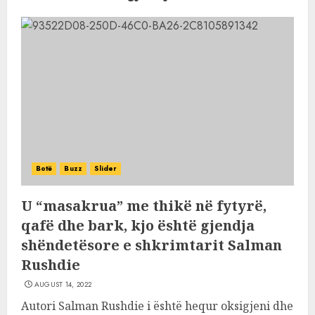
Botë
Buzz
Slider
U “masakrua” me thikë në fytyrë,
qafë dhe bark, kjo është gjendja
shëndetësore e shkrimtarit Salman
Rushdie
AUGUST 14, 2022
Autori Salman Rushdie i është hequr oksigjeni dhe