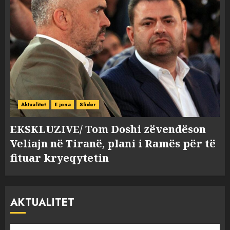
Aktualitet
E jona
Slider
EKSKLUZIVE/ Tom Doshi zëvendëson
Veliajn në Tiranë, plani i Ramës për të
fituar kryeqytetin
AKTUALITET