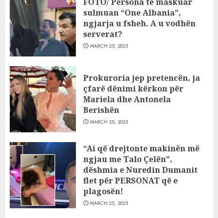
FOTO/ Persona të maskuar
sulmuan “One Albania”,
ngjarja u fsheh. A u vodhën
serverat?
MARCH 25, 2025
Prokuroria jep pretencën, ja
çfarë dënimi kërkon për
Mariela dhe Antonela
Berishën
MARCH 25, 2025
“Ai që drejtonte makinën më
ngjau me Talo Çelën”,
dëshmia e Nuredin Dumanit
flet për PERSONAT që e
plagosën!
MARCH 25, 2025