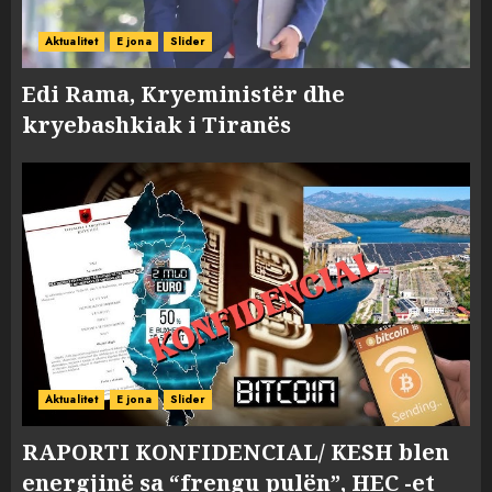
Aktualitet
E jona
Slider
Edi Rama, Kryeministër dhe
kryebashkiak i Tiranës
Aktualitet
E jona
Slider
RAPORTI KONFIDENCIAL/ KESH blen
energjinë sa “frengu pulën”, HEC -et