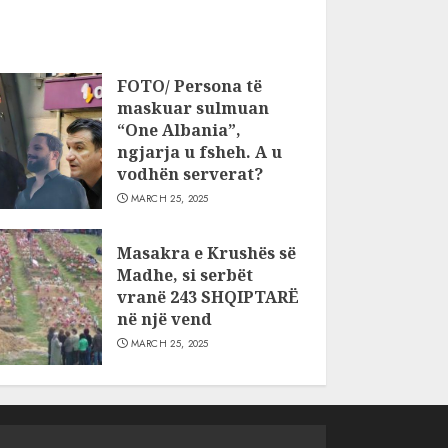
FOTO/ Persona të
maskuar sulmuan
“One Albania”,
ngjarja u fsheh. A u
vodhën serverat?
MARCH 25, 2025
Masakra e Krushës së
Madhe, si serbët
vranë 243 SHQIPTARË
në një vend
MARCH 25, 2025