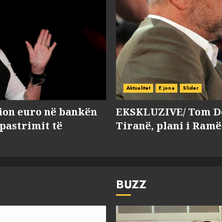
Aktualitet
E jona
Slider
lion euro në bankën
EKSKLUZIVE/ Tom Do
 pastrimit të
Tiranë, plani i Ramë
BUZZ