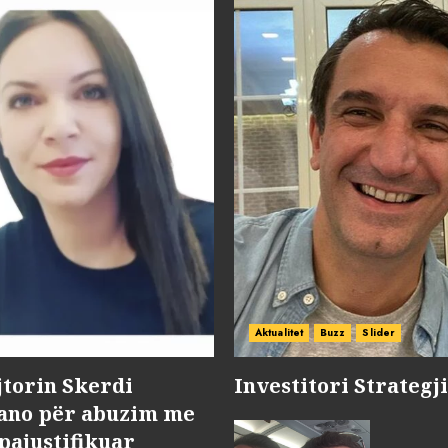
Aktualitet
Buzz
Slider
jtorin Skerdi
Investitori Strategj
Nano për abuzim me
pajustifikuar