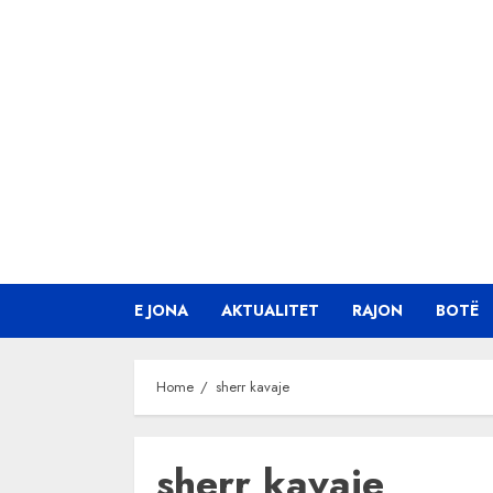
Skip
to
content
E JONA
AKTUALITET
RAJON
BOTË
Home
sherr kavaje
sherr kavaje