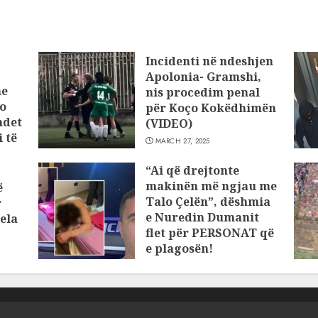
Incidenti në ndeshjen
Apolonia- Gramshi,
he
nis procedim penal
o
për Koço Kokëdhimën
ndet
(VIDEO)
 të
MARCH 27, 2025
“Ai që drejtonte
makinën më ngjau me
ë
Talo Çelën”, dëshmia
r
e Nuredin Dumanit
ela
flet për PERSONAT që
e plagosën!
MARCH 25, 2025