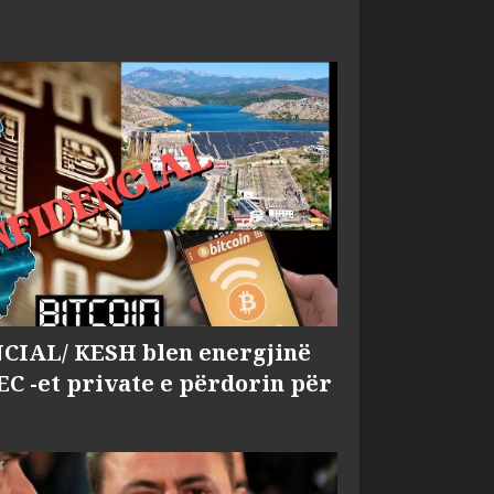
IAL/ KESH blen energjinë
EC -et private e përdorin për