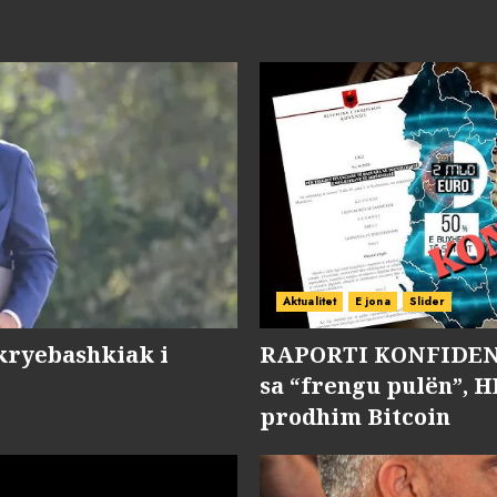
Aktualitet
E jona
Slider
kryebashkiak i
RAPORTI KONFIDENC
sa “frengu pulën”, H
prodhim Bitcoin