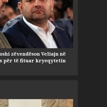
shi zëvendëson Veliajn në
s për të fituar kryeqytetin