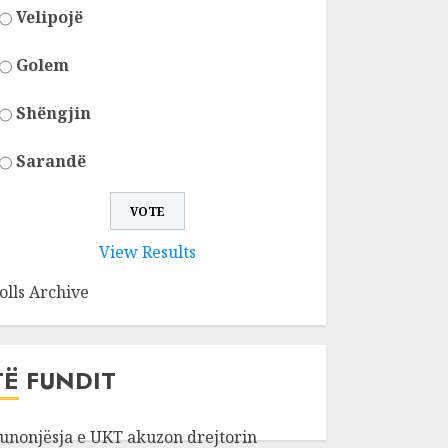
Velipojë
Golem
Shëngjin
Sarandë
View Results
olls Archive
TË FUNDIT
unonjësja e UKT akuzon drejtorin