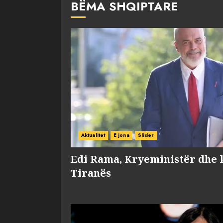
BËMA SHQIPTARE
Aktualitet
E jona
Slider
Edi Rama, Kryeministër dhe 
Tiranës