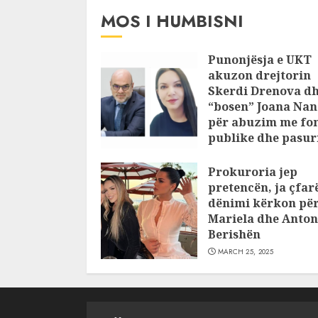
MOS I HUMBISNI
Punonjësja e UKT
akuzon drejtorin
Skerdi Drenova d
“bosen” Joana Nan
për abuzim me fo
publike dhe pasuri
pajustifikuar
Prokuroria jep
JULY 24, 2025
pretencën, ja çfar
dënimi kërkon pë
Mariela dhe Anton
Berishën
MARCH 25, 2025