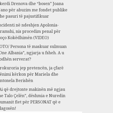
kerdi Drenova dhe “bosen” Joana
ano për abuzim me fondet publike
he pasuri të pajustifikuar
ncidenti në ndeshjen Apolonia-
ramshi, nis procedim penal për
oço Kokëdhimën (VIDEO)
OTO/ Persona të maskuar sulmuan
One Albania”, ngjarja u fsheh. A u
odhën serverat?
rokuroria jep pretencën, ja çfarë
ënimi kërkon për Mariela dhe
ntonela Berishën
Ai që drejtonte makinën më ngjau
e Talo Çelën”, dëshmia e Nuredin
umanit flet për PERSONAT që e
lagosën!