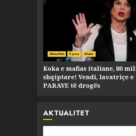
Aktualitet
E jona
Slider
Koka e mafias italiane, 80 mi
shqiptare! Vendi, lavatriçe e
PARAVE të drogës
AKTUALITET