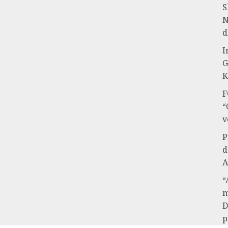
S
N
d
I
G
K
F
“
v
P
d
A
“
m
D
p