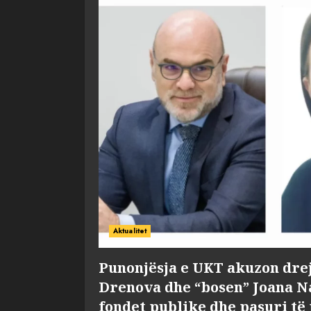
Aktualitet
Punonjësja e UKT akuzon dre
Drenova dhe “bosen” Joana 
fondet publike dhe pasuri të 