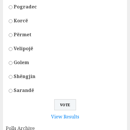
Pogradec
Korcë
Përmet
Velipojë
Golem
Shëngjin
Sarandë
View Results
Polls Archive