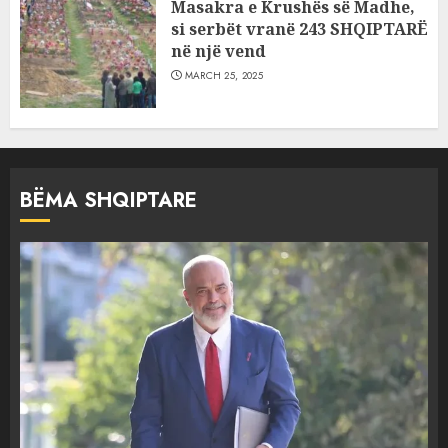
Masakra e Krushës së Madhe,
si serbët vranë 243 SHQIPTARË
në një vend
MARCH 25, 2025
BËMA SHQIPTARE