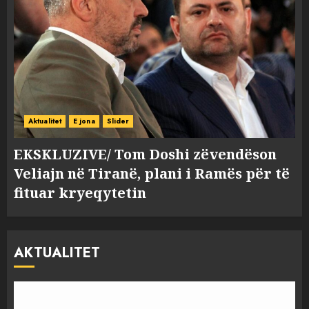
Aktualitet
E jona
Slider
EKSKLUZIVE/ Tom Doshi zëvendëson
Veliajn në Tiranë, plani i Ramës për të
fituar kryeqytetin
AKTUALITET