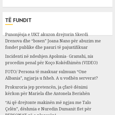
TË FUNDIT
Punonjësja e UKT akuzon drejtorin Skerdi
Drenova dhe “bosen” Joana Nano për abuzim me
fondet publike dhe pasuri të pajustifikuar
Incidenti në ndeshjen Apolonia- Gramshi, nis
procedim penal për Koço Kokëdhimën (VIDEO)
FOTO/ Persona të maskuar sulmuan “One
Albania”, ngjarja u fsheh. A u vodhën serverat?
Prokuroria jep pretencën, ja çfarë dënimi
kërkon për Mariela dhe Antonela Berishën
“Ai që drejtonte makinën më ngjau me Talo
Çelën”, dëshmia e Nuredin Dumanit flet për