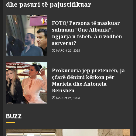
dhe pasuri të pajustifikuar
FOTO/ Persona të maskuar
sulmuan “One Albania”,
ngjarja u fsheh. A u vodhën
serverat?
MARCH 25, 2025
Prokuroria jep pretencën, ja
çfarë dënimi kërkon për
Mariela dhe Antonela
Berishën
MARCH 25, 2025
BUZZ