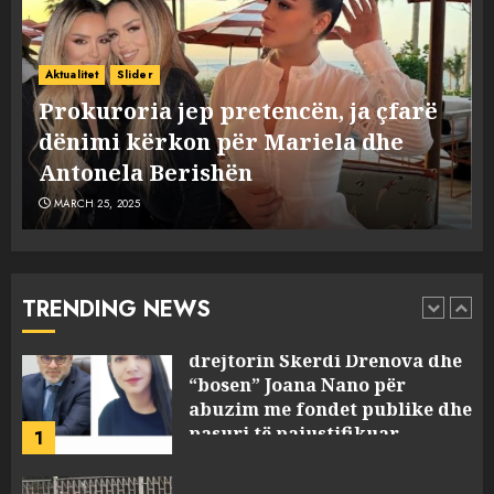
“Ai që drejtonte makinën më
ngjau me Talo Çelën”,
Aktualitet
Slider
dëshmia e Nuredin Dumanit
Prokuroria jep pretencën, ja çfarë
flet për PERSONAT që e
dënimi kërkon për Mariela dhe
plagosën!
5
MARCH 25, 2025
Antonela Berishën
MARCH 25, 2025
Punonjësja e UKT akuzon
drejtorin Skerdi Drenova dhe
“bosen” Joana Nano për
abuzim me fondet publike dhe
TRENDING NEWS
pasuri të pajustifikuar
1
JULY 24, 2025
Incidenti në ndeshjen
Apolonia- Gramshi, nis
procedim penal për Koço
Kokëdhimën (VIDEO)
2
MARCH 27, 2025