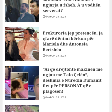
ngjarja u fsheh. A u vodhën
serverat?
MARCH 25, 2025
Prokuroria jep pretencën, ja
çfarë dënimi kërkon për
Mariela dhe Antonela
Berishën
MARCH 25, 2025
“Ai që drejtonte makinën më
ngjau me Talo Çelën”,
dëshmia e Nuredin Dumanit
flet për PERSONAT që e
plagosën!
MARCH 25, 2025