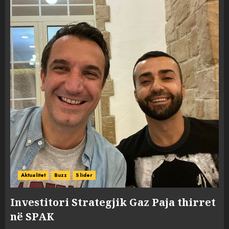
Aktualitet
Buzz
Slider
Investitori Strategjik Gaz Paja thirret
në SPAK