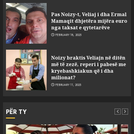
Pas Noizy-t, Veliaj i dha Ermal
Mamaqit dhjetëra mijëra euro
nga taksat e qytetarëve
FEBRUARY 18, 2025
FOTO/ Persona të maskuar
Noizy braktis Veliajn në ditën
sulmuan “One Albania”,
më të zezë, reperi i pabesë me
ngjarja u fsheh. A u vodhën
kryebashkiakun që i dha
serverat?
milionat?
3
MARCH 25, 2025
FEBRUARY 11, 2025
Prokuroria jep pretencën, ja
çfarë dënimi kërkon për
PËR TY
Mariela dhe Antonela
Berishën
4
MARCH 25, 2025