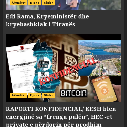
Aktualitet
E jona
Slider
Edi Rama, Kryeministër dhe
kryebashkiak i Tiranës
Aktualitet
E jona
Slider
RAPORTI KONFIDENCIAL/ KESH blen
energjinë sa “frengu pulën”, HEC -et
private e përdorin për prodhim