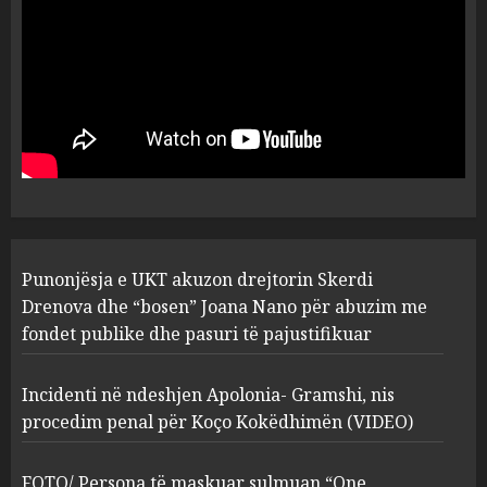
plagosën!
5
MARCH 25, 2025
Punonjësja e UKT akuzon
drejtorin Skerdi Drenova dhe
“bosen” Joana Nano për
abuzim me fondet publike dhe
pasuri të pajustifikuar
1
JULY 24, 2025
Incidenti në ndeshjen
Punonjësja e UKT akuzon drejtorin Skerdi
Apolonia- Gramshi, nis
procedim penal për Koço
Drenova dhe “bosen” Joana Nano për abuzim me
Kokëdhimën (VIDEO)
fondet publike dhe pasuri të pajustifikuar
2
MARCH 27, 2025
Incidenti në ndeshjen Apolonia- Gramshi, nis
procedim penal për Koço Kokëdhimën (VIDEO)
FOTO/ Persona të maskuar
sulmuan “One Albania”,
ngjarja u fsheh. A u vodhën
FOTO/ Persona të maskuar sulmuan “One