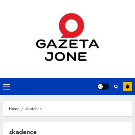
Skip
to
content
Primary
Menu
Home
skadence
skadence