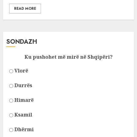
READ MORE
SONDAZH
Ku pushohet më mirë në Shqipëri?
Vlorë
Durrës
Himarë
Ksamil
Dhërmi