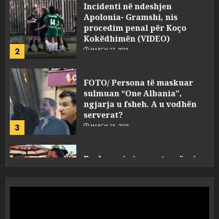
FOTO/ Persona të maskuar
sulmuan “One Albania”,
ngjarja u fsheh. A u vodhën
serverat?
3
MARCH 25, 2025
Prokuroria jep pretencën, ja
çfarë dënimi kërkon për
Mariela dhe Antonela
Berishën
4
MARCH 25, 2025
“Ai që drejtonte makinën më
ngjau me Talo Çelën”,
dëshmia e Nuredin Dumanit
flet për PERSONAT që e