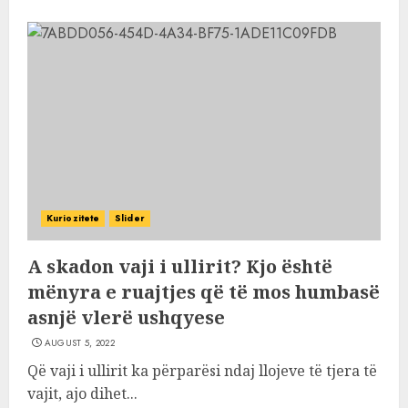
Kuriozitete
Slider
A skadon vaji i ullirit? Kjo është
mënyra e ruajtjes që të mos humbasë
asnjë vlerë ushqyese
AUGUST 5, 2022
Që vaji i ullirit ka përparësi ndaj llojeve të tjera të
vajit, ajo dihet...