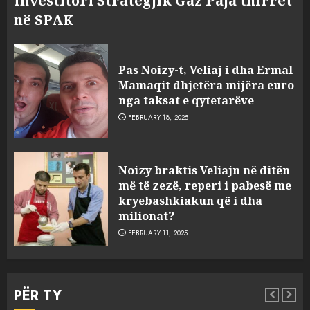
Investitori Strategjik Gaz Paja thirret
në SPAK
Pas Noizy-t, Veliaj i dha Ermal
Mamaqit dhjetëra mijëra euro
nga taksat e qytetarëve
FEBRUARY 18, 2025
FOTO/ Persona të maskuar
Noizy braktis Veliajn në ditën
sulmuan “One Albania”,
më të zezë, reperi i pabesë me
ngjarja u fsheh. A u vodhën
kryebashkiakun që i dha
serverat?
milionat?
3
MARCH 25, 2025
FEBRUARY 11, 2025
Prokuroria jep pretencën, ja
çfarë dënimi kërkon për
PËR TY
Mariela dhe Antonela