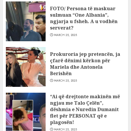
FOTO/ Persona të maskuar
sulmuan “One Albania”,
ngjarja u fsheh. A u vodhën
serverat?
MARCH 25, 2025
Prokuroria jep pretencën, ja
çfarë dënimi kërkon për
Mariela dhe Antonela
Berishën
MARCH 25, 2025
“Ai që drejtonte makinën më
ngjau me Talo Çelën”,
dëshmia e Nuredin Dumanit
flet për PERSONAT që e
plagosën!
MARCH 25, 2025