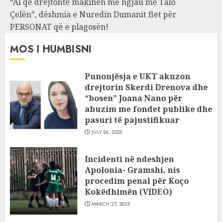
“Ai që drejtonte makinën më ngjau me Talo
Çelën”, dëshmia e Nuredin Dumanit flet për
PERSONAT që e plagosën!
MOS I HUMBISNI
Punonjësja e UKT akuzon
drejtorin Skerdi Drenova dhe
“bosen” Joana Nano për
abuzim me fondet publike dhe
pasuri të pajustifikuar
JULY 24, 2025
Incidenti në ndeshjen
Apolonia- Gramshi, nis
procedim penal për Koço
Kokëdhimën (VIDEO)
MARCH 27, 2025