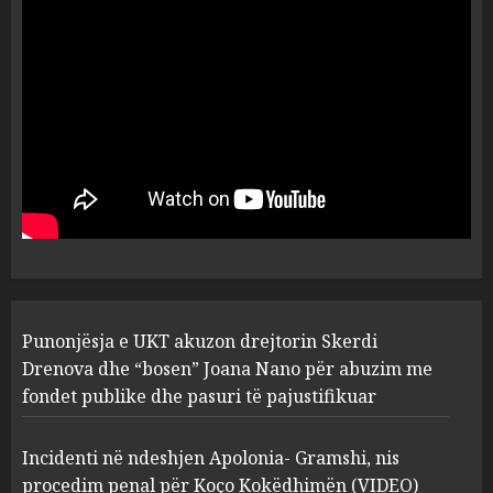
dëshmia e Nuredin Dumanit
flet për PERSONAT që e
plagosën!
5
MARCH 25, 2025
Punonjësja e UKT akuzon
drejtorin Skerdi Drenova dhe
“bosen” Joana Nano për
abuzim me fondet publike dhe
pasuri të pajustifikuar
1
JULY 24, 2025
Incidenti në ndeshjen
Punonjësja e UKT akuzon drejtorin Skerdi
Apolonia- Gramshi, nis
procedim penal për Koço
Drenova dhe “bosen” Joana Nano për abuzim me
Kokëdhimën (VIDEO)
fondet publike dhe pasuri të pajustifikuar
2
MARCH 27, 2025
Incidenti në ndeshjen Apolonia- Gramshi, nis
procedim penal për Koço Kokëdhimën (VIDEO)
FOTO/ Persona të maskuar