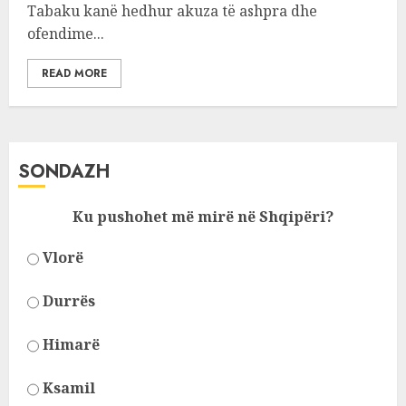
Tabaku kanë hedhur akuza të ashpra dhe
ofendime...
READ MORE
SONDAZH
Ku pushohet më mirë në Shqipëri?
Vlorë
Durrës
Himarë
Ksamil