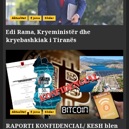
Aktualitet
E jona
Slider
Edi Rama, Kryeministër dhe
kryebashkiak i Tiranës
Aktualitet
E jona
Slider
RAPORTI KONFIDENCIAL/ KESH blen