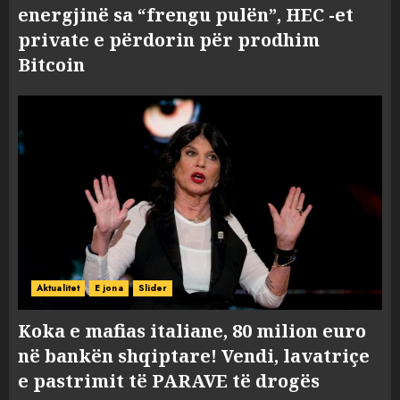
energjinë sa “frengu pulën”, HEC -et
private e përdorin për prodhim
Bitcoin
Aktualitet
E jona
Slider
Koka e mafias italiane, 80 milion euro
në bankën shqiptare! Vendi, lavatriçe
e pastrimit të PARAVE të drogës