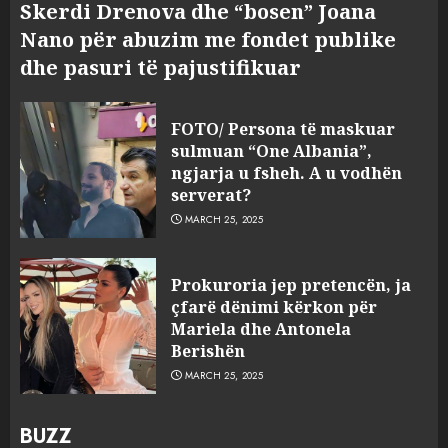
Skerdi Drenova dhe “bosen” Joana
Nano për abuzim me fondet publike
dhe pasuri të pajustifikuar
FOTO/ Persona të maskuar
sulmuan “One Albania”,
ngjarja u fsheh. A u vodhën
serverat?
MARCH 25, 2025
Prokuroria jep pretencën, ja
çfarë dënimi kërkon për
Mariela dhe Antonela
Berishën
MARCH 25, 2025
BUZZ