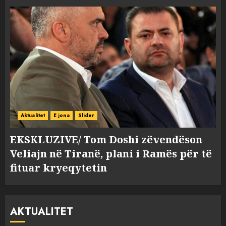
Aktualitet
E jona
Slider
EKSKLUZIVE/ Tom Doshi zëvendëson
Veliajn në Tiranë, plani i Ramës për të
fituar kryeqytetin
AKTUALITET