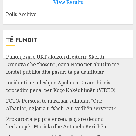
View Results
Polls Archive
TË FUNDIT
Punonjësja e UKT akuzon drejtorin Skerdi
Drenova dhe “bosen” Joana Nano për abuzim me
fondet publike dhe pasuri të pajustifikuar
Incidenti në ndeshjen Apolonia- Gramshi, nis
procedim penal për Koço Kokëdhimën (VIDEO)
FOTO/ Persona të maskuar sulmuan “One
Albania”, ngjarja u fsheh. A u vodhën serverat?
Prokuroria jep pretencën, ja çfarë dënimi
kërkon për Mariela dhe Antonela Berishën