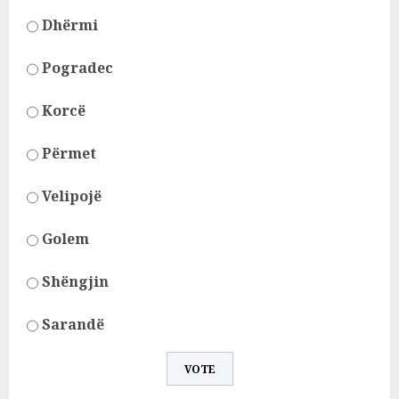
Dhërmi
Pogradec
Korcë
Përmet
Velipojë
Golem
Shëngjin
Sarandë