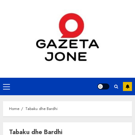
Skip
to
content
Primary
Menu
Home
Tabaku dhe Bardhi
Tabaku dhe Bardhi