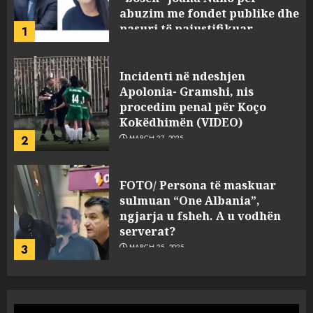
procedim penal për Koço
Kokëdhimën (VIDEO)
2
MARCH 27, 2025
FOTO/ Persona të maskuar
sulmuan “One Albania”,
ngjarja u fsheh. A u vodhën
serverat?
3
MARCH 25, 2025
Prokuroria jep pretencën, ja
çfarë dënimi kërkon për
Mariela dhe Antonela
Berishën
4
MARCH 25, 2025
“Ai që drejtonte makinën më
ngjau me Talo Çelën”,