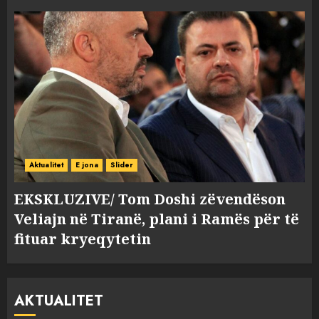
Aktualitet
E jona
Slider
EKSKLUZIVE/ Tom Doshi zëvendëson
Veliajn në Tiranë, plani i Ramës për të
fituar kryeqytetin
AKTUALITET