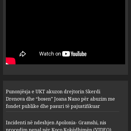
ngjau me Talo Çelën”,
dëshmia e Nuredin Dumanit
flet për PERSONAT që e
plagosën!
5
MARCH 25, 2025
Punonjësja e UKT akuzon
drejtorin Skerdi Drenova dhe
“bosen” Joana Nano për
abuzim me fondet publike dhe
pasuri të pajustifikuar
1
JULY 24, 2025
Incidenti në ndeshjen
Punonjësja e UKT akuzon drejtorin Skerdi
Apolonia- Gramshi, nis
procedim penal për Koço
Drenova dhe “bosen” Joana Nano për abuzim me
Kokëdhimën (VIDEO)
fondet publike dhe pasuri të pajustifikuar
2
MARCH 27, 2025
Incidenti në ndeshjen Apolonia- Gramshi, nis
procedim penal për Koço Kokëdhimën (VIDEO)
FOTO/ Persona të maskuar