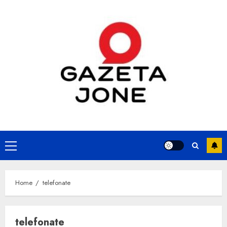
Skip
to
content
Primary
Menu
Home
telefonate
telefonate