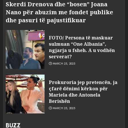
Skerdi Drenova dhe “bosen” Joana
Nano për abuzim me fondet publike
dhe pasuri të pajustifikuar
FOTO/ Persona të maskuar
sulmuan “One Albania”,
ngjarja u fsheh. A u vodhën
serverat?
MARCH 25, 2025
Prokuroria jep pretencën, ja
çfarë dënimi kërkon për
Mariela dhe Antonela
Berishën
MARCH 25, 2025
BUZZ