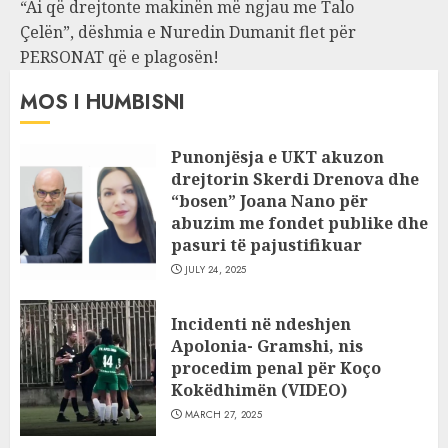
“Ai që drejtonte makinën më ngjau me Talo
Çelën”, dëshmia e Nuredin Dumanit flet për
PERSONAT që e plagosën!
MOS I HUMBISNI
Punonjësja e UKT akuzon
drejtorin Skerdi Drenova dhe
“bosen” Joana Nano për
abuzim me fondet publike dhe
pasuri të pajustifikuar
JULY 24, 2025
Incidenti në ndeshjen
Apolonia- Gramshi, nis
procedim penal për Koço
Kokëdhimën (VIDEO)
MARCH 27, 2025