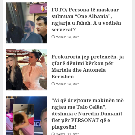
FOTO/ Persona të maskuar
sulmuan “One Albania”,
ngjarja u fsheh. A u vodhën
serverat?
MARCH 25, 2025
Prokuroria jep pretencën, ja
çfarë dënimi kërkon për
Mariela dhe Antonela
Berishën
MARCH 25, 2025
“Ai që drejtonte makinën më
ngjau me Talo Çelën”,
dëshmia e Nuredin Dumanit
flet për PERSONAT që e
plagosën!
MARCH 25, 2025