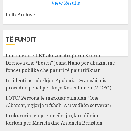
View Results
Polls Archive
TË FUNDIT
Punonjësja e UKT akuzon drejtorin Skerdi
Drenova dhe “bosen” Joana Nano për abuzim me
fondet publike dhe pasuri të pajustifikuar
Incidenti në ndeshjen Apolonia- Gramshi, nis
procedim penal për Koço Kokëdhimën (VIDEO)
FOTO/ Persona të maskuar sulmuan “One
Albania”, ngjarja u fsheh. A u vodhën serverat?
Prokuroria jep pretencën, ja çfarë dënimi
kërkon për Mariela dhe Antonela Berishën