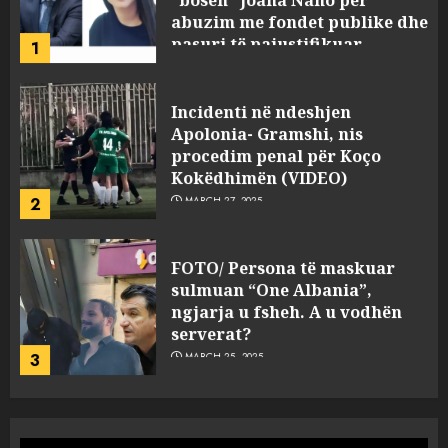
procedim penal për Koço
Kokëdhimën (VIDEO)
2
MARCH 27, 2025
FOTO/ Persona të maskuar
sulmuan “One Albania”,
ngjarja u fsheh. A u vodhën
serverat?
3
MARCH 25, 2025
Prokuroria jep pretencën, ja
çfarë dënimi kërkon për
Mariela dhe Antonela
Berishën
4
MARCH 25, 2025
“Ai që drejtonte makinën më