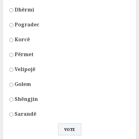
Dhërmi
Pogradec
Korcë
Përmet
Velipojë
Golem
Shëngjin
Sarandë