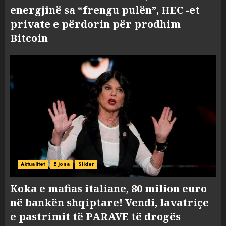
energjinë sa “frengu pulën”, HEC -et
private e përdorin për prodhim
Bitcoin
Aktualitet
E jona
Slider
Koka e mafias italiane, 80 milion euro
në bankën shqiptare! Vendi, lavatriçe
e pastrimit të PARAVE të drogës