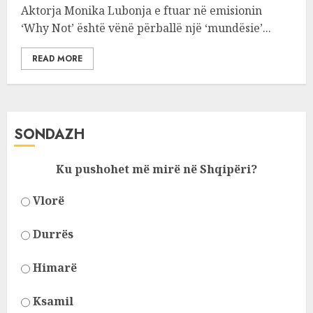
Aktorja Monika Lubonja e ftuar në emisionin
‘Why Not’ është vënë përballë një ‘mundësie’...
READ MORE
SONDAZH
Ku pushohet më mirë në Shqipëri?
Vlorë
Durrës
Himarë
Ksamil