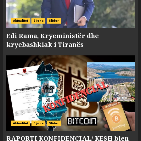
Aktualitet
E jona
Slider
Edi Rama, Kryeministër dhe
kryebashkiak i Tiranës
Aktualitet
E jona
Slider
RAPORTI KONFIDENCIAL/ KESH blen