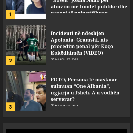
procedim penal për Koço
Kokëdhimën (VIDEO)
2
MARCH 27, 2025
FOTO/ Persona të maskuar
sulmuan “One Albania”,
ngjarja u fsheh. A u vodhën
serverat?
3
MARCH 25, 2025
Prokuroria jep pretencën, ja
çfarë dënimi kërkon për
Mariela dhe Antonela
Berishën
4
MARCH 25, 2025
“Ai që drejtonte makinën më
ngjau me Talo Çelën”,