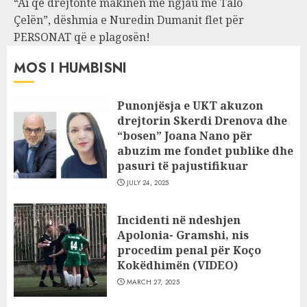
“Ai që drejtonte makinën më ngjau me Talo
Çelën”, dëshmia e Nuredin Dumanit flet për
PERSONAT që e plagosën!
MOS I HUMBISNI
Punonjësja e UKT akuzon
drejtorin Skerdi Drenova dhe
“bosen” Joana Nano për
abuzim me fondet publike dhe
pasuri të pajustifikuar
JULY 24, 2025
Incidenti në ndeshjen
Apolonia- Gramshi, nis
procedim penal për Koço
Kokëdhimën (VIDEO)
MARCH 27, 2025