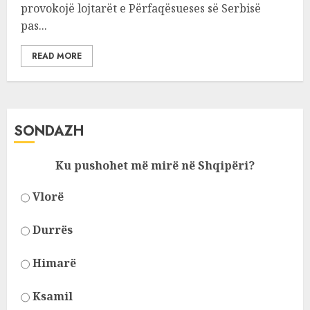
provokojë lojtarët e Përfaqësueses së Serbisë
pas...
READ MORE
SONDAZH
Ku pushohet më mirë në Shqipëri?
Vlorë
Durrës
Himarë
Ksamil