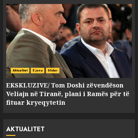
Aktualitet
E jona
Slider
EKSKLUZIVE/ Tom Doshi zëvendëson
Veliajn në Tiranë, plani i Ramës për të
fituar kryeqytetin
AKTUALITET