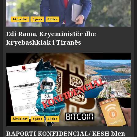
Aktualitet
E jona
Slider
Edi Rama, Kryeministër dhe
kryebashkiak i Tiranës
Aktualitet
E jona
Slider
RAPORTI KONFIDENCIAL/ KESH blen