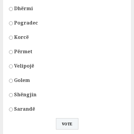
Dhërmi
Pogradec
Korcë
Përmet
Velipojë
Golem
Shëngjin
Sarandë