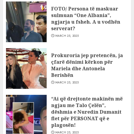
FOTO/ Persona të maskuar
sulmuan “One Albania”,
ngjarja u fsheh. A u vodhën
serverat?
MARCH 25, 2025
Prokuroria jep pretencën, ja
çfarë dënimi kërkon për
Mariela dhe Antonela
Berishën
MARCH 25, 2025
“Ai që drejtonte makinën më
ngjau me Talo Çelën”,
dëshmia e Nuredin Dumanit
flet për PERSONAT që e
plagosën!
MARCH 25, 2025