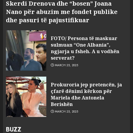
Skerdi Drenova dhe “bosen” Joana
Nano për abuzim me fondet publike
dhe pasuri të pajustifikuar
FOTO/ Persona të maskuar
sulmuan “One Albania”,
ngjarja u fsheh. A u vodhën
serverat?
MARCH 25, 2025
Prokuroria jep pretencën, ja
çfarë dënimi kërkon për
Mariela dhe Antonela
Berishën
MARCH 25, 2025
BUZZ