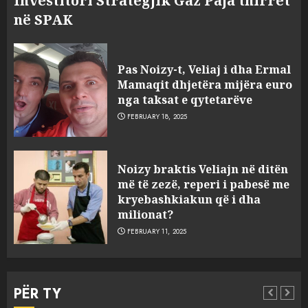
Investitori Strategjik Gaz Paja thirret
në SPAK
Pas Noizy-t, Veliaj i dha Ermal
Mamaqit dhjetëra mijëra euro
nga taksat e qytetarëve
FEBRUARY 18, 2025
FOTO/ Persona të maskuar
Noizy braktis Veliajn në ditën
sulmuan “One Albania”,
më të zezë, reperi i pabesë me
ngjarja u fsheh. A u vodhën
kryebashkiakun që i dha
serverat?
milionat?
3
MARCH 25, 2025
FEBRUARY 11, 2025
Prokuroria jep pretencën, ja
çfarë dënimi kërkon për
PËR TY
Mariela dhe Antonela