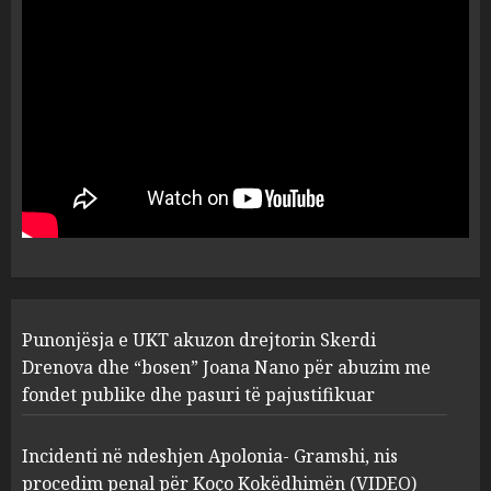
dëshmia e Nuredin Dumanit
flet për PERSONAT që e
plagosën!
5
MARCH 25, 2025
Punonjësja e UKT akuzon
drejtorin Skerdi Drenova dhe
“bosen” Joana Nano për
abuzim me fondet publike dhe
pasuri të pajustifikuar
1
JULY 24, 2025
Incidenti në ndeshjen
Punonjësja e UKT akuzon drejtorin Skerdi
Apolonia- Gramshi, nis
procedim penal për Koço
Drenova dhe “bosen” Joana Nano për abuzim me
Kokëdhimën (VIDEO)
fondet publike dhe pasuri të pajustifikuar
2
MARCH 27, 2025
Incidenti në ndeshjen Apolonia- Gramshi, nis
procedim penal për Koço Kokëdhimën (VIDEO)
FOTO/ Persona të maskuar