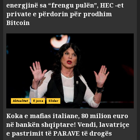
energjinë sa “frengu pulën”, HEC -et
private e përdorin për prodhim
Bitcoin
Aktualitet
E jona
Slider
Koka e mafias italiane, 80 milion euro
në bankën shqiptare! Vendi, lavatriçe
e pastrimit të PARAVE të drogës