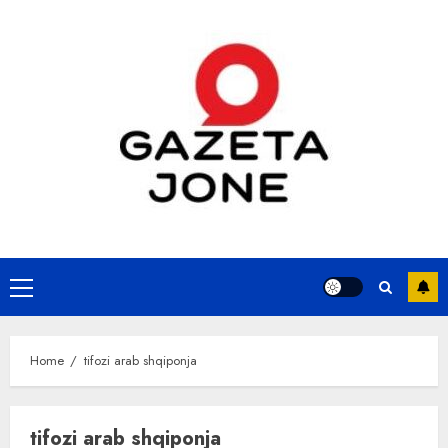
Skip
to
content
Primary
Menu
Home
tifozi arab shqiponja
tifozi arab shqiponja