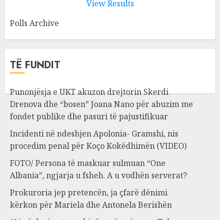
View Results
Polls Archive
TË FUNDIT
Punonjësja e UKT akuzon drejtorin Skerdi
Drenova dhe “bosen” Joana Nano për abuzim me
fondet publike dhe pasuri të pajustifikuar
Incidenti në ndeshjen Apolonia- Gramshi, nis
procedim penal për Koço Kokëdhimën (VIDEO)
FOTO/ Persona të maskuar sulmuan “One
Albania”, ngjarja u fsheh. A u vodhën serverat?
Prokuroria jep pretencën, ja çfarë dënimi
kërkon për Mariela dhe Antonela Berishën