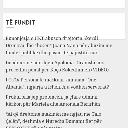
TË FUNDIT
Punonjësja e UKT akuzon drejtorin Skerdi
Drenova dhe “bosen” Joana Nano për abuzim me
fondet publike dhe pasuri të pajustifikuar
Incidenti në ndeshjen Apolonia- Gramshi, nis
procedim penal për Koço Kokëdhimën (VIDEO)
FOTO/ Persona të maskuar sulmuan “One
Albania”, ngjarja u fsheh. A u vodhën serverat?
Prokuroria jep pretencën, ja çfarë dënimi
kërkon për Mariela dhe Antonela Berishën
“Ai që drejtonte makinën më ngjau me Talo
Çelën”, dëshmia e Nuredin Dumanit flet për