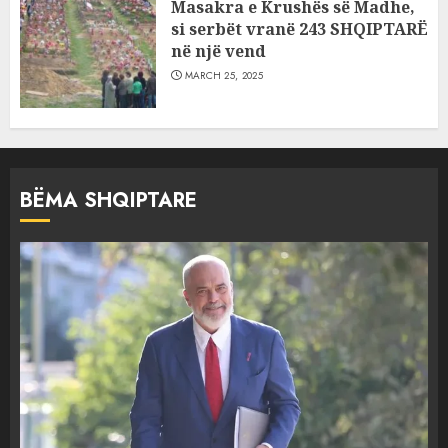
Masakra e Krushës së Madhe,
si serbët vranë 243 SHQIPTARË
në një vend
MARCH 25, 2025
BËMA SHQIPTARE