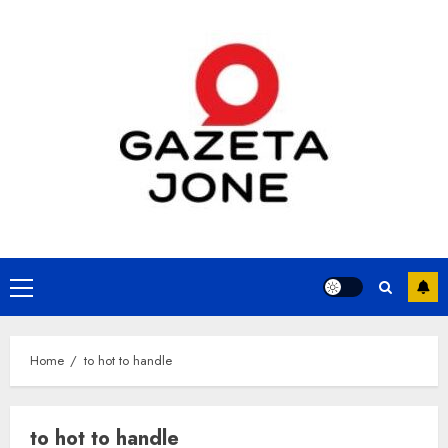
Skip
to
content
Primary
Menu
Home
to hot to handle
to hot to handle