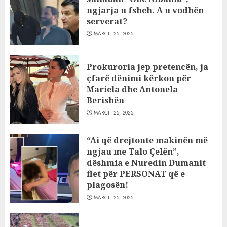
ngjarja u fsheh. A u vodhën
serverat?
MARCH 25, 2025
Prokuroria jep pretencën, ja
çfarë dënimi kërkon për
Mariela dhe Antonela
Berishën
MARCH 25, 2025
“Ai që drejtonte makinën më
ngjau me Talo Çelën”,
dëshmia e Nuredin Dumanit
flet për PERSONAT që e
plagosën!
MARCH 25, 2025