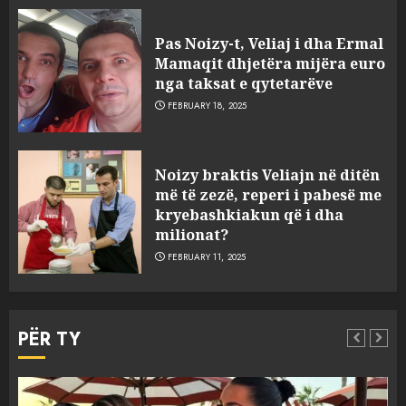
Pas Noizy-t, Veliaj i dha Ermal
Mamaqit dhjetëra mijëra euro
nga taksat e qytetarëve
FEBRUARY 18, 2025
FOTO/ Persona të maskuar
Noizy braktis Veliajn në ditën
sulmuan “One Albania”,
më të zezë, reperi i pabesë me
ngjarja u fsheh. A u vodhën
kryebashkiakun që i dha
serverat?
milionat?
3
MARCH 25, 2025
FEBRUARY 11, 2025
Prokuroria jep pretencën, ja
çfarë dënimi kërkon për
PËR TY
Mariela dhe Antonela
Berishën
4
MARCH 25, 2025