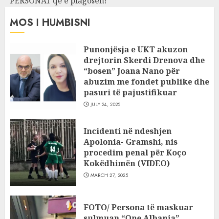
PERSONAT që e plagosën!
MOS I HUMBISNI
Punonjësja e UKT akuzon
drejtorin Skerdi Drenova dhe
“bosen” Joana Nano për
abuzim me fondet publike dhe
pasuri të pajustifikuar
JULY 24, 2025
Incidenti në ndeshjen
Apolonia- Gramshi, nis
procedim penal për Koço
Kokëdhimën (VIDEO)
MARCH 27, 2025
FOTO/ Persona të maskuar
sulmuan “One Albania”,