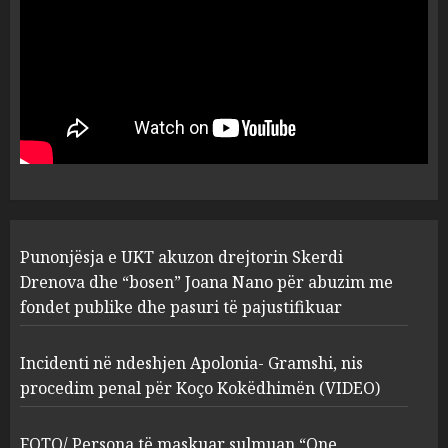
plagosën!
5
MARCH 25, 2025
Punonjësja e UKT akuzon
drejtorin Skerdi Drenova dhe
“bosen” Joana Nano për
abuzim me fondet publike dhe
pasuri të pajustifikuar
1
JULY 24, 2025
Incidenti në ndeshjen
Punonjësja e UKT akuzon drejtorin Skerdi
Apolonia- Gramshi, nis
procedim penal për Koço
Drenova dhe “bosen” Joana Nano për abuzim me
Kokëdhimën (VIDEO)
fondet publike dhe pasuri të pajustifikuar
2
MARCH 27, 2025
Incidenti në ndeshjen Apolonia- Gramshi, nis
procedim penal për Koço Kokëdhimën (VIDEO)
FOTO/ Persona të maskuar
sulmuan “One Albania”,
ngjarja u fsheh. A u vodhën
FOTO/ Persona të maskuar sulmuan “One