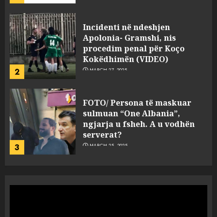
FOTO/ Persona të maskuar
sulmuan “One Albania”,
ngjarja u fsheh. A u vodhën
serverat?
3
MARCH 25, 2025
Prokuroria jep pretencën, ja
çfarë dënimi kërkon për
Mariela dhe Antonela
Berishën
4
MARCH 25, 2025
“Ai që drejtonte makinën më
ngjau me Talo Çelën”,
dëshmia e Nuredin Dumanit
flet për PERSONAT që e