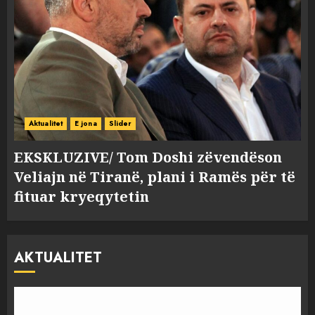
Aktualitet
E jona
Slider
EKSKLUZIVE/ Tom Doshi zëvendëson
Veliajn në Tiranë, plani i Ramës për të
fituar kryeqytetin
AKTUALITET