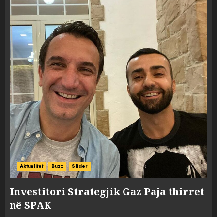
Aktualitet
Buzz
Slider
Investitori Strategjik Gaz Paja thirret
në SPAK