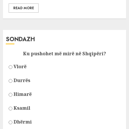
READ MORE
SONDAZH
Ku pushohet më mirë në Shqipëri?
Vlorë
Durrës
Himarë
Ksamil
Dhërmi