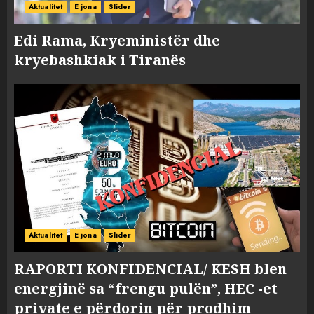
Aktualitet
E jona
Slider
Edi Rama, Kryeministër dhe
kryebashkiak i Tiranës
Aktualitet
E jona
Slider
RAPORTI KONFIDENCIAL/ KESH blen
energjinë sa “frengu pulën”, HEC -et
private e përdorin për prodhim