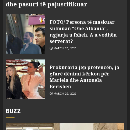
dhe pasuri të pajustifikuar
FOTO/ Persona të maskuar
sulmuan “One Albania”,
ngjarja u fsheh. A u vodhën
serverat?
MARCH 25, 2025
Prokuroria jep pretencën, ja
çfarë dënimi kërkon për
Mariela dhe Antonela
Berishën
MARCH 25, 2025
BUZZ