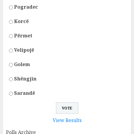
Pogradec
Korcë
Përmet
Velipojë
Golem
Shëngjin
Sarandë
View Results
Polls Archive