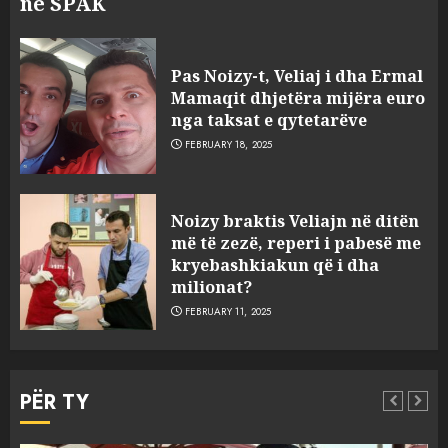
në SPAK
Pas Noizy-t, Veliaj i dha Ermal
Mamaqit dhjetëra mijëra euro
nga taksat e qytetarëve
FEBRUARY 18, 2025
FOTO/ Persona të maskuar
Noizy braktis Veliajn në ditën
sulmuan “One Albania”,
më të zezë, reperi i pabesë me
ngjarja u fsheh. A u vodhën
kryebashkiakun që i dha
serverat?
milionat?
3
MARCH 25, 2025
FEBRUARY 11, 2025
Prokuroria jep pretencën, ja
çfarë dënimi kërkon për
PËR TY
Mariela dhe Antonela
Berishën
MARCH 25, 2025