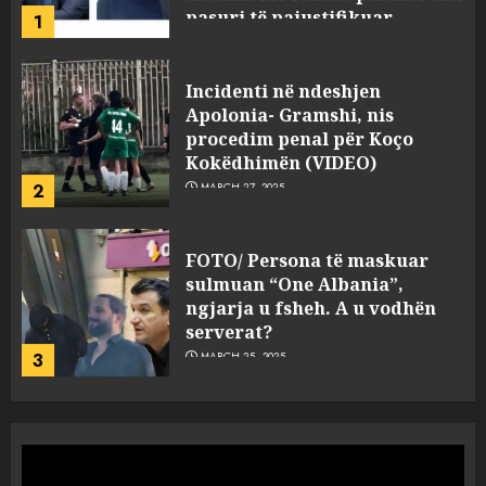
2
MARCH 27, 2025
FOTO/ Persona të maskuar
sulmuan “One Albania”,
ngjarja u fsheh. A u vodhën
serverat?
3
MARCH 25, 2025
Prokuroria jep pretencën, ja
çfarë dënimi kërkon për
Mariela dhe Antonela
Berishën
4
MARCH 25, 2025
“Ai që drejtonte makinën më
ngjau me Talo Çelën”,
dëshmia e Nuredin Dumanit