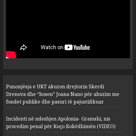
flet për PERSONAT që e
plagosën!
5
MARCH 25, 2025
Punonjësja e UKT akuzon
drejtorin Skerdi Drenova dhe
“bosen” Joana Nano për
abuzim me fondet publike dhe
pasuri të pajustifikuar
1
JULY 24, 2025
Incidenti në ndeshjen
Punonjësja e UKT akuzon drejtorin Skerdi
Apolonia- Gramshi, nis
procedim penal për Koço
Drenova dhe “bosen” Joana Nano për abuzim me
Kokëdhimën (VIDEO)
fondet publike dhe pasuri të pajustifikuar
2
MARCH 27, 2025
Incidenti në ndeshjen Apolonia- Gramshi, nis
procedim penal për Koço Kokëdhimën (VIDEO)
FOTO/ Persona të maskuar
sulmuan “One Albania”,