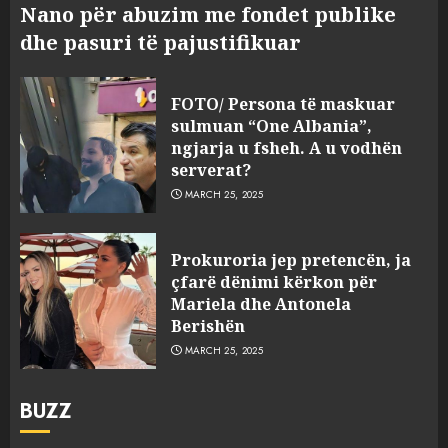
Nano për abuzim me fondet publike
dhe pasuri të pajustifikuar
FOTO/ Persona të maskuar
sulmuan “One Albania”,
ngjarja u fsheh. A u vodhën
serverat?
MARCH 25, 2025
Prokuroria jep pretencën, ja
çfarë dënimi kërkon për
Mariela dhe Antonela
Berishën
MARCH 25, 2025
BUZZ