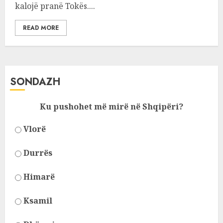
kalojë pranë Tokës....
READ MORE
SONDAZH
Ku pushohet më mirë në Shqipëri?
Vlorë
Durrës
Himarë
Ksamil