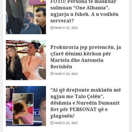
FOTO/ Persona të maskuar
sulmuan “One Albania”,
ngjarja u fsheh. A u vodhën
serverat?
MARCH 25, 2025
Prokuroria jep pretencën, ja
çfarë dënimi kërkon për
Mariela dhe Antonela
Berishën
MARCH 25, 2025
“Ai që drejtonte makinën më
ngjau me Talo Çelën”,
dëshmia e Nuredin Dumanit
flet për PERSONAT që e
plagosën!
MARCH 25, 2025