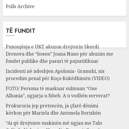
Polls Archive
TË FUNDIT
Punonjësja e UKT akuzon drejtorin Skerdi
Drenova dhe “bosen” Joana Nano për abuzim me
fondet publike dhe pasuri të pajustifikuar
Incidenti në ndeshjen Apolonia- Gramshi, nis
procedim penal për Koço Kokëdhimën (VIDEO)
FOTO/ Persona të maskuar sulmuan “One
Albania”, ngjarja u fsheh. A u vodhën serverat?
Prokuroria jep pretencën, ja çfarë dënimi
kërkon për Mariela dhe Antonela Berishën
“Ai që drejtonte makinën më ngjau me Talo