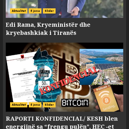
Aktualitet
E jona
Slider
Edi Rama, Kryeministër dhe
kryebashkiak i Tiranës
Aktualitet
E jona
Slider
RAPORTI KONFIDENCIAL/ KESH blen
energjinë sa “frengu pulën”, HEC -et