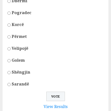
Dhërmi
Pogradec
Korcë
Përmet
Velipojë
Golem
Shëngjin
Sarandë
View Results