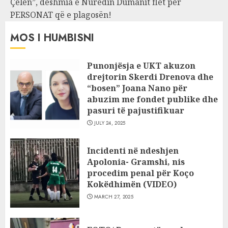
Çelën”, dëshmia e Nuredin Dumanit flet për
PERSONAT që e plagosën!
MOS I HUMBISNI
Punonjësja e UKT akuzon
drejtorin Skerdi Drenova dhe
“bosen” Joana Nano për
abuzim me fondet publike dhe
pasuri të pajustifikuar
JULY 24, 2025
Incidenti në ndeshjen
Apolonia- Gramshi, nis
procedim penal për Koço
Kokëdhimën (VIDEO)
MARCH 27, 2025