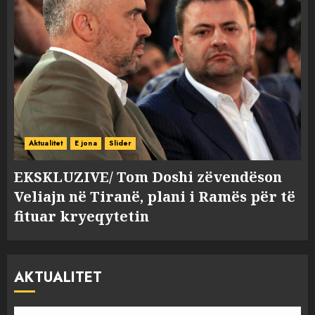
Aktualitet
E jona
Slider
EKSKLUZIVE/ Tom Doshi zëvendëson
Veliajn në Tiranë, plani i Ramës për të
fituar kryeqytetin
AKTUALITET