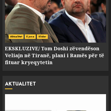
Aktualitet
E jona
Slider
EKSKLUZIVE/ Tom Doshi zëvendëson
Veliajn në Tiranë, plani i Ramës për të
fituar kryeqytetin
AKTUALITET