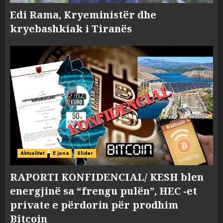
Edi Rama, Kryeministër dhe
kryebashkiak i Tiranës
Aktualitet
E jona
Slider
RAPORTI KONFIDENCIAL/ KESH blen
energjinë sa “frengu pulën”, HEC -et
private e përdorin për prodhim
Bitcoin