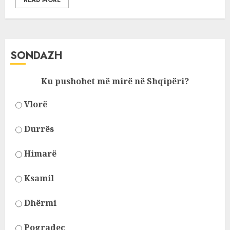
READ MORE
SONDAZH
Ku pushohet më mirë në Shqipëri?
Vlorë
Durrës
Himarë
Ksamil
Dhërmi
Pogradec