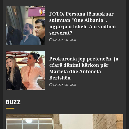
FOTO/ Persona të maskuar
sulmuan “One Albania”,
ngjarja u fsheh. A u vodhën
serverat?
MARCH 25, 2025
Prokuroria jep pretencën, ja
çfarë dënimi kërkon për
Mariela dhe Antonela
Berishën
MARCH 25, 2025
BUZZ