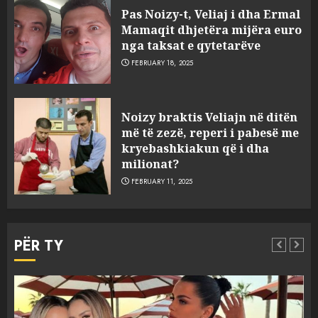
Pas Noizy-t, Veliaj i dha Ermal
Mamaqit dhjetëra mijëra euro
nga taksat e qytetarëve
FEBRUARY 18, 2025
FOTO/ Persona të maskuar
Noizy braktis Veliajn në ditën
sulmuan “One Albania”,
më të zezë, reperi i pabesë me
ngjarja u fsheh. A u vodhën
kryebashkiakun që i dha
serverat?
milionat?
3
MARCH 25, 2025
FEBRUARY 11, 2025
Prokuroria jep pretencën, ja
çfarë dënimi kërkon për
PËR TY
Mariela dhe Antonela
Berishën
4
MARCH 25, 2025