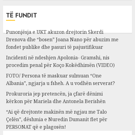
TË FUNDIT
Punonjësja e UKT akuzon drejtorin Skerdi
Drenova dhe “bosen” Joana Nano për abuzim me
fondet publike dhe pasuri të pajustifikuar
Incidenti në ndeshjen Apolonia- Gramshi, nis
procedim penal për Koço Kokëdhimën (VIDEO)
FOTO/ Persona të maskuar sulmuan “One
Albania”, ngjarja u fsheh. A u vodhën serverat?
Prokuroria jep pretencën, ja çfarë dënimi
kërkon për Mariela dhe Antonela Berishën
“Ai që drejtonte makinën më ngjau me Talo
Çelën”, dëshmia e Nuredin Dumanit flet për
PERSONAT që e plagosën!