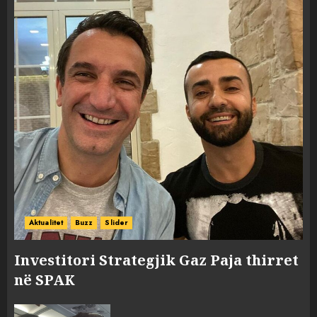
Aktualitet
Buzz
Slider
Investitori Strategjik Gaz Paja thirret
në SPAK