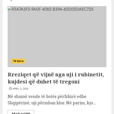
Të tjera
Rreziqet që vijnë nga uji i rubinetit,
kujdesi që duhet të tregoni
APRIL 3, 2022
Në shumë vende të botës përfshirë edhe
Shqipërinë, uji përmban klor. Në parim, kjo...