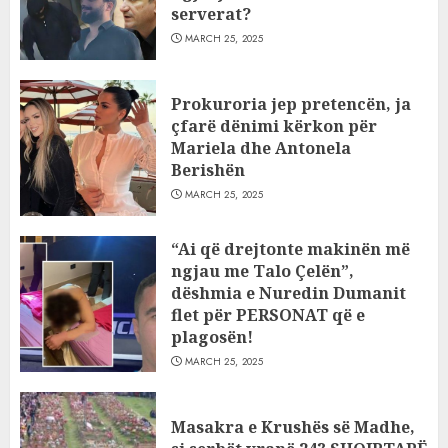
serverat?
MARCH 25, 2025
Prokuroria jep pretencën, ja
çfarë dënimi kërkon për
Mariela dhe Antonela
Berishën
MARCH 25, 2025
“Ai që drejtonte makinën më
ngjau me Talo Çelën”,
dëshmia e Nuredin Dumanit
flet për PERSONAT që e
plagosën!
MARCH 25, 2025
Masakra e Krushës së Madhe,