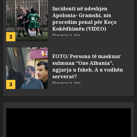
FOTO/ Persona të maskuar
sulmuan “One Albania”,
ngjarja u fsheh. A u vodhën
serverat?
3
MARCH 25, 2025
Prokuroria jep pretencën, ja
çfarë dënimi kërkon për
Mariela dhe Antonela
Berishën
4
MARCH 25, 2025
“Ai që drejtonte makinën më
ngjau me Talo Çelën”,
dëshmia e Nuredin Dumanit
flet për PERSONAT që e
plagosën!
5