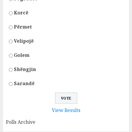
Korcë
Përmet
Velipojë
Golem
Shëngjin
Sarandë
View Results
Polls Archive