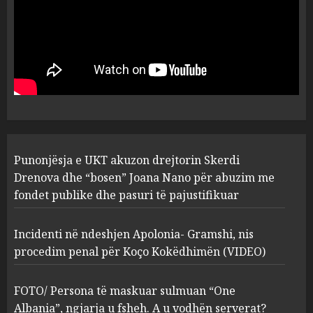
MARCH 25, 2025
Punonjësja e UKT akuzon
drejtorin Skerdi Drenova dhe
“bosen” Joana Nano për
abuzim me fondet publike dhe
pasuri të pajustifikuar
1
JULY 24, 2025
Incidenti në ndeshjen
Punonjësja e UKT akuzon drejtorin Skerdi
Apolonia- Gramshi, nis
procedim penal për Koço
Drenova dhe “bosen” Joana Nano për abuzim me
Kokëdhimën (VIDEO)
fondet publike dhe pasuri të pajustifikuar
2
MARCH 27, 2025
Incidenti në ndeshjen Apolonia- Gramshi, nis
procedim penal për Koço Kokëdhimën (VIDEO)
FOTO/ Persona të maskuar
sulmuan “One Albania”,
ngjarja u fsheh. A u vodhën
FOTO/ Persona të maskuar sulmuan “One
serverat?
Albania”, ngjarja u fsheh. A u vodhën serverat?