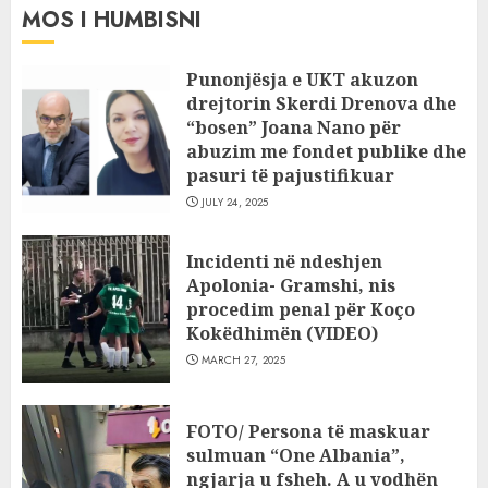
MOS I HUMBISNI
Punonjësja e UKT akuzon
drejtorin Skerdi Drenova dhe
“bosen” Joana Nano për
abuzim me fondet publike dhe
pasuri të pajustifikuar
JULY 24, 2025
Incidenti në ndeshjen
Apolonia- Gramshi, nis
procedim penal për Koço
Kokëdhimën (VIDEO)
MARCH 27, 2025
FOTO/ Persona të maskuar
sulmuan “One Albania”,
ngjarja u fsheh. A u vodhën