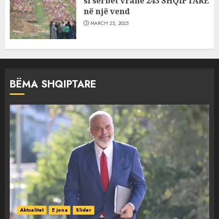
si serbët vranë 243 SHQIPTARË
në një vend
MARCH 25, 2025
BËMA SHQIPTARE
Aktualitet
E jona
Slider