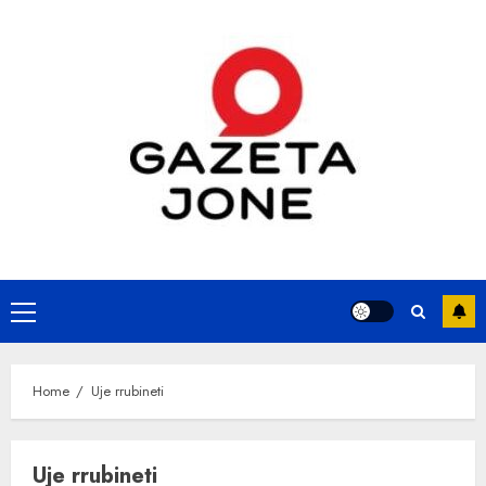
Skip
to
content
Primary
Menu
Home
Uje rrubineti
Uje rrubineti