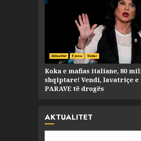
Aktualitet
E jona
Slider
Koka e mafias italiane, 80 mi
shqiptare! Vendi, lavatriçe e
PARAVE të drogës
AKTUALITET