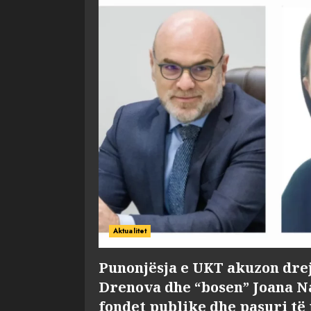
Aktualitet
Punonjësja e UKT akuzon dre
Drenova dhe “bosen” Joana 
fondet publike dhe pasuri të 