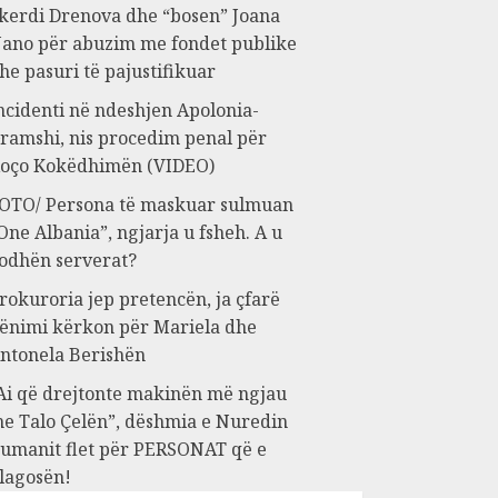
kerdi Drenova dhe “bosen” Joana
ano për abuzim me fondet publike
he pasuri të pajustifikuar
ncidenti në ndeshjen Apolonia-
ramshi, nis procedim penal për
oço Kokëdhimën (VIDEO)
OTO/ Persona të maskuar sulmuan
One Albania”, ngjarja u fsheh. A u
odhën serverat?
rokuroria jep pretencën, ja çfarë
ënimi kërkon për Mariela dhe
ntonela Berishën
Ai që drejtonte makinën më ngjau
e Talo Çelën”, dëshmia e Nuredin
umanit flet për PERSONAT që e
lagosën!