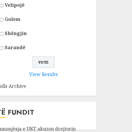
Velipojë
Golem
Shëngjin
Sarandë
View Results
olls Archive
TË FUNDIT
unonjësja e UKT akuzon drejtorin