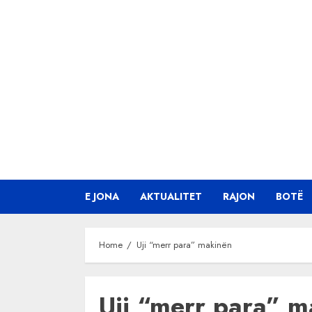
Skip
to
content
E JONA
AKTUALITET
RAJON
BOTË
Home
Uji “merr para” makinën
Uji “merr para” 