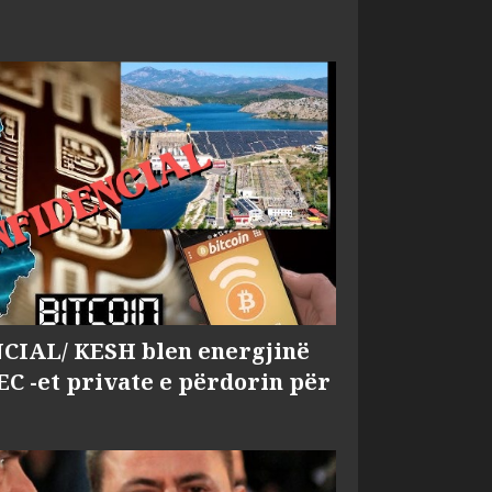
IAL/ KESH blen energjinë
EC -et private e përdorin për