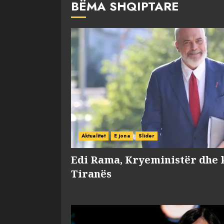
BËMA SHQIPTARE
Aktualitet
E jona
Slider
Edi Rama, Kryeministër dhe 
Tiranës