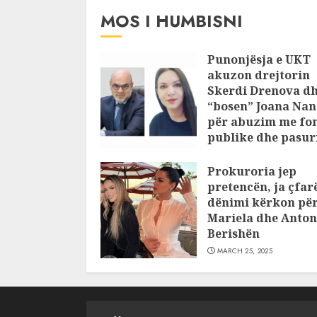
MOS I HUMBISNI
Punonjësja e UKT
akuzon drejtorin
Skerdi Drenova d
“bosen” Joana Nan
për abuzim me fo
publike dhe pasuri
pajustifikuar
Prokuroria jep
JULY 24, 2025
pretencën, ja çfar
dënimi kërkon pë
Mariela dhe Anton
Berishën
MARCH 25, 2025