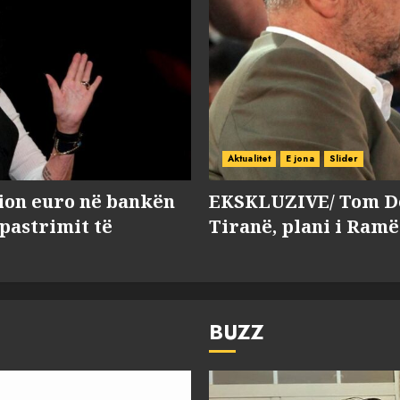
Aktualitet
E jona
Slider
lion euro në bankën
EKSKLUZIVE/ Tom Do
 pastrimit të
Tiranë, plani i Ramë
BUZZ