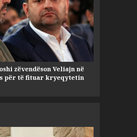
shi zëvendëson Veliajn në
s për të fituar kryeqytetin