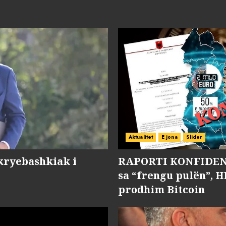
Aktualitet
E jona
Slider
kryebashkiak i
RAPORTI KONFIDENC
sa “frengu pulën”, H
prodhim Bitcoin