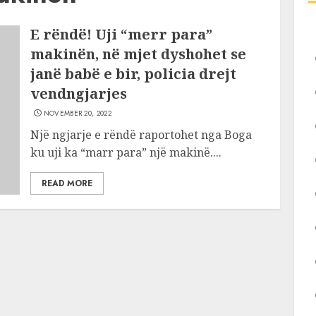
E rëndë! Uji “merr para”
makinën, në mjet dyshohet se
janë babë e bir, policia drejt
vendngjarjes
NOVEMBER 20, 2022
Një ngjarje e rëndë raportohet nga Boga
ku uji ka “marr para” një makinë....
READ MORE