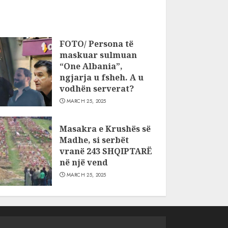
FOTO/ Persona të
maskuar sulmuan
“One Albania”,
ngjarja u fsheh. A u
vodhën serverat?
MARCH 25, 2025
Masakra e Krushës së
Madhe, si serbët
vranë 243 SHQIPTARË
në një vend
MARCH 25, 2025