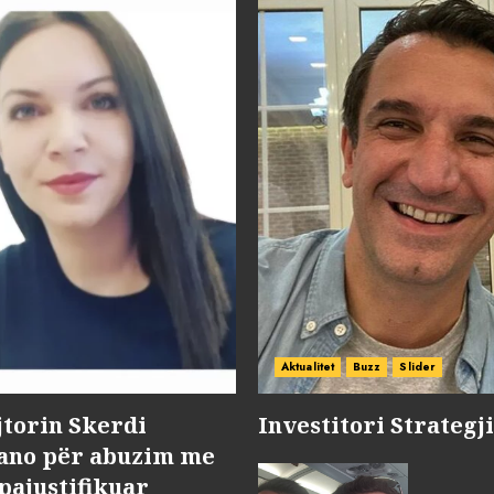
Aktualitet
Buzz
Slider
jtorin Skerdi
Investitori Strategj
Nano për abuzim me
pajustifikuar