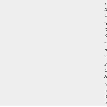
S
N
d
I
G
K
F
“
v
P
d
A
“
m
D
p