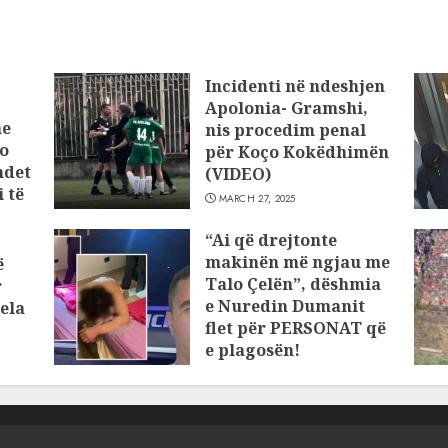
Incidenti në ndeshjen
Apolonia- Gramshi,
he
nis procedim penal
o
për Koço Kokëdhimën
ndet
(VIDEO)
 të
MARCH 27, 2025
“Ai që drejtonte
makinën më ngjau me
ë
Talo Çelën”, dëshmia
r
e Nuredin Dumanit
ela
flet për PERSONAT që
e plagosën!
MARCH 25, 2025