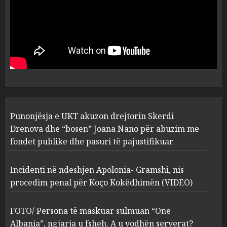
MARCH 25, 2025
Punonjësja e UKT akuzon
drejtorin Skerdi Drenova dhe
“bosen” Joana Nano për
abuzim me fondet publike dhe
pasuri të pajustifikuar
1
JULY 24, 2025
Incidenti në ndeshjen
Punonjësja e UKT akuzon drejtorin Skerdi
Apolonia- Gramshi, nis
procedim penal për Koço
Drenova dhe “bosen” Joana Nano për abuzim me
Kokëdhimën (VIDEO)
fondet publike dhe pasuri të pajustifikuar
2
MARCH 27, 2025
Incidenti në ndeshjen Apolonia- Gramshi, nis
procedim penal për Koço Kokëdhimën (VIDEO)
FOTO/ Persona të maskuar
sulmuan “One Albania”,
ngjarja u fsheh. A u vodhën
FOTO/ Persona të maskuar sulmuan “One
serverat?
Albania”, ngjarja u fsheh. A u vodhën serverat?