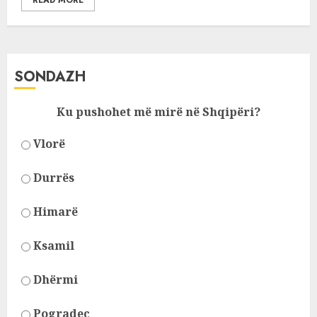
READ MORE
SONDAZH
Ku pushohet më mirë në Shqipëri?
Vlorë
Durrës
Himarë
Ksamil
Dhërmi
Pogradec