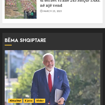
si serbët vranë 243 SHQIPTARË
në një vend
MARCH 25, 2025
BËMA SHQIPTARE
Aktualitet
E jona
Slider