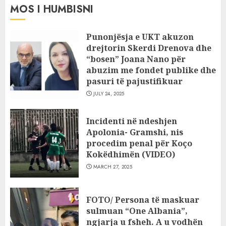
MOS I HUMBISNI
Punonjësja e UKT akuzon
drejtorin Skerdi Drenova dhe
“bosen” Joana Nano për
abuzim me fondet publike dhe
pasuri të pajustifikuar
JULY 24, 2025
Incidenti në ndeshjen
Apolonia- Gramshi, nis
procedim penal për Koço
Kokëdhimën (VIDEO)
MARCH 27, 2025
FOTO/ Persona të maskuar
sulmuan “One Albania”,
ngjarja u fsheh. A u vodhën