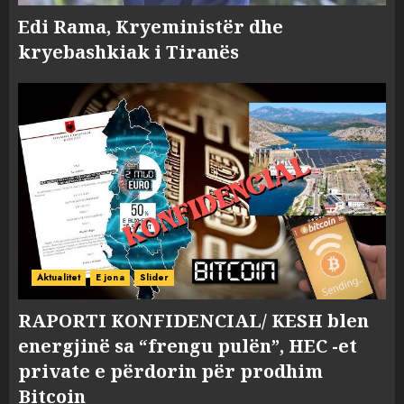
Edi Rama, Kryeministër dhe
kryebashkiak i Tiranës
Aktualitet
E jona
Slider
RAPORTI KONFIDENCIAL/ KESH blen
energjinë sa “frengu pulën”, HEC -et
private e përdorin për prodhim
Bitcoin