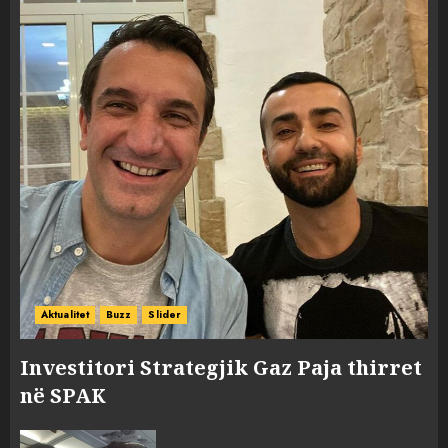
Aktualitet
Buzz
Slider
Investitori Strategjik Gaz Paja thirret
në SPAK