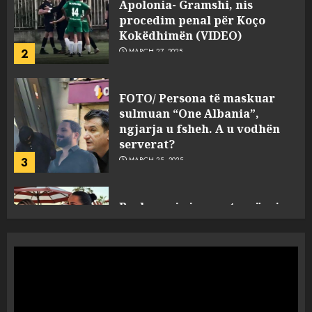
FOTO/ Persona të maskuar
sulmuan “One Albania”,
ngjarja u fsheh. A u vodhën
serverat?
3
MARCH 25, 2025
Prokuroria jep pretencën, ja
çfarë dënimi kërkon për
Mariela dhe Antonela
Berishën
4
MARCH 25, 2025
“Ai që drejtonte makinën më
ngjau me Talo Çelën”,
dëshmia e Nuredin Dumanit
flet për PERSONAT që e
plagosën!
5