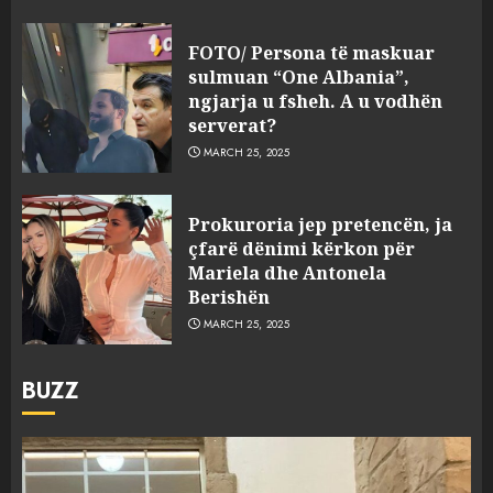
FOTO/ Persona të maskuar
sulmuan “One Albania”,
ngjarja u fsheh. A u vodhën
serverat?
MARCH 25, 2025
Prokuroria jep pretencën, ja
çfarë dënimi kërkon për
Mariela dhe Antonela
Berishën
MARCH 25, 2025
BUZZ