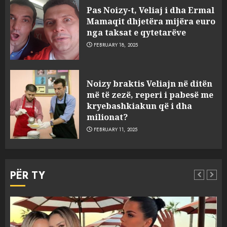
Pas Noizy-t, Veliaj i dha Ermal
Mamaqit dhjetëra mijëra euro
nga taksat e qytetarëve
FEBRUARY 18, 2025
FOTO/ Persona të maskuar
Noizy braktis Veliajn në ditën
sulmuan “One Albania”,
më të zezë, reperi i pabesë me
ngjarja u fsheh. A u vodhën
kryebashkiakun që i dha
serverat?
milionat?
3
MARCH 25, 2025
FEBRUARY 11, 2025
Prokuroria jep pretencën, ja
çfarë dënimi kërkon për
PËR TY
Mariela dhe Antonela
Berishën
4
MARCH 25, 2025