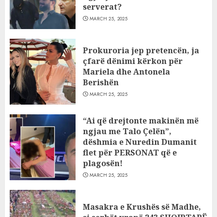
serverat?
MARCH 25, 2025
Prokuroria jep pretencën, ja
çfarë dënimi kërkon për
Mariela dhe Antonela
Berishën
MARCH 25, 2025
“Ai që drejtonte makinën më
ngjau me Talo Çelën”,
dëshmia e Nuredin Dumanit
flet për PERSONAT që e
plagosën!
MARCH 25, 2025
Masakra e Krushës së Madhe,