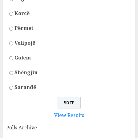
Korcë
Përmet
Velipojë
Golem
Shëngjin
Sarandë
View Results
Polls Archive