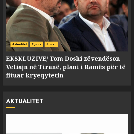
Aktualitet
E jona
Slider
EKSKLUZIVE/ Tom Doshi zëvendëson
Veliajn në Tiranë, plani i Ramës për të
fituar kryeqytetin
AKTUALITET