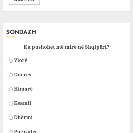
READ MORE
SONDAZH
Ku pushohet më mirë në Shqipëri?
Vlorë
Durrës
Himarë
Ksamil
Dhërmi
Pogradec