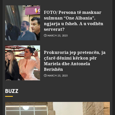
FOTO/ Persona të maskuar
sulmuan “One Albania”,
ngjarja u fsheh. A u vodhën
serverat?
MARCH 25, 2025
Prokuroria jep pretencën, ja
çfarë dënimi kërkon për
Mariela dhe Antonela
Berishën
MARCH 25, 2025
BUZZ