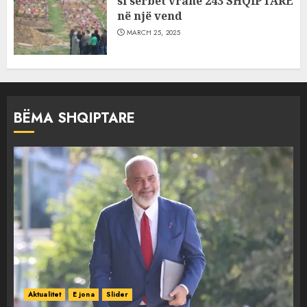
si serbët vranë 243 SHQIPTARË
në një vend
MARCH 25, 2025
BËMA SHQIPTARE
Aktualitet
E jona
Slider