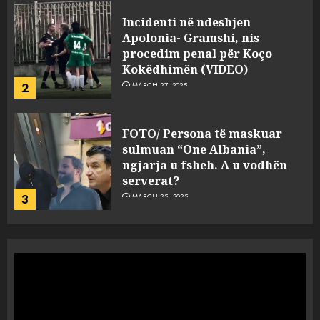
FOTO/ Persona të maskuar
sulmuan “One Albania”,
ngjarja u fsheh. A u vodhën
serverat?
3
MARCH 25, 2025
Prokuroria jep pretencën, ja
çfarë dënimi kërkon për
Mariela dhe Antonela
Berishën
4
MARCH 25, 2025
“Ai që drejtonte makinën më
ngjau me Talo Çelën”,
dëshmia e Nuredin Dumanit
flet për PERSONAT që e
plagosën!
5