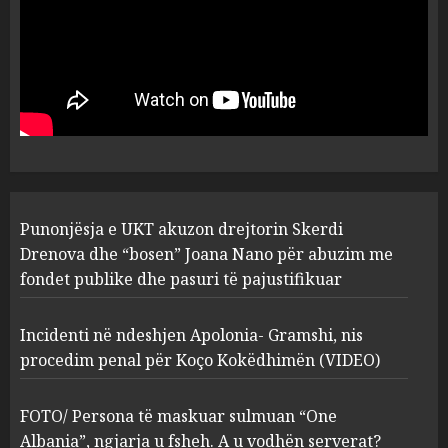
MARCH 25, 2025
Punonjësja e UKT akuzon
drejtorin Skerdi Drenova dhe
“bosen” Joana Nano për
abuzim me fondet publike dhe
pasuri të pajustifikuar
1
JULY 24, 2025
Incidenti në ndeshjen
Punonjësja e UKT akuzon drejtorin Skerdi
Apolonia- Gramshi, nis
procedim penal për Koço
Drenova dhe “bosen” Joana Nano për abuzim me
Kokëdhimën (VIDEO)
fondet publike dhe pasuri të pajustifikuar
2
MARCH 27, 2025
Incidenti në ndeshjen Apolonia- Gramshi, nis
procedim penal për Koço Kokëdhimën (VIDEO)
FOTO/ Persona të maskuar
sulmuan “One Albania”,
ngjarja u fsheh. A u vodhën
FOTO/ Persona të maskuar sulmuan “One
serverat?
Albania”, ngjarja u fsheh. A u vodhën serverat?