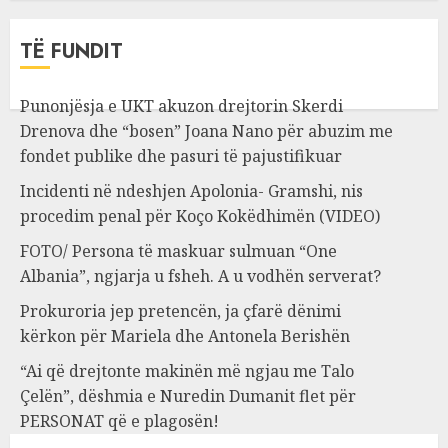
TË FUNDIT
Punonjësja e UKT akuzon drejtorin Skerdi
Drenova dhe “bosen” Joana Nano për abuzim me
fondet publike dhe pasuri të pajustifikuar
Incidenti në ndeshjen Apolonia- Gramshi, nis
procedim penal për Koço Kokëdhimën (VIDEO)
FOTO/ Persona të maskuar sulmuan “One
Albania”, ngjarja u fsheh. A u vodhën serverat?
Prokuroria jep pretencën, ja çfarë dënimi
kërkon për Mariela dhe Antonela Berishën
“Ai që drejtonte makinën më ngjau me Talo
Çelën”, dëshmia e Nuredin Dumanit flet për
PERSONAT që e plagosën!