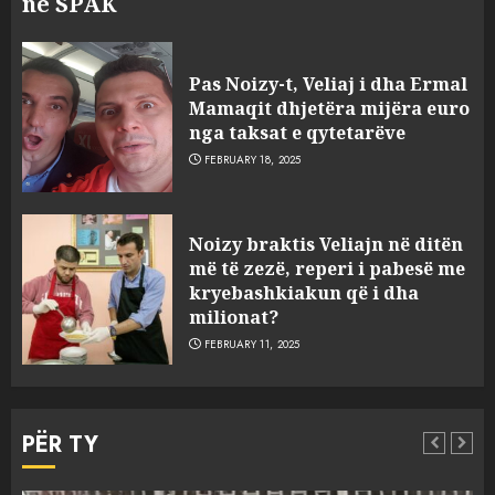
në SPAK
Pas Noizy-t, Veliaj i dha Ermal
Mamaqit dhjetëra mijëra euro
nga taksat e qytetarëve
FEBRUARY 18, 2025
FOTO/ Persona të maskuar
Noizy braktis Veliajn në ditën
sulmuan “One Albania”,
më të zezë, reperi i pabesë me
ngjarja u fsheh. A u vodhën
kryebashkiakun që i dha
serverat?
milionat?
3
MARCH 25, 2025
FEBRUARY 11, 2025
Prokuroria jep pretencën, ja
çfarë dënimi kërkon për
PËR TY
Mariela dhe Antonela
Berishën
MARCH 25, 2025