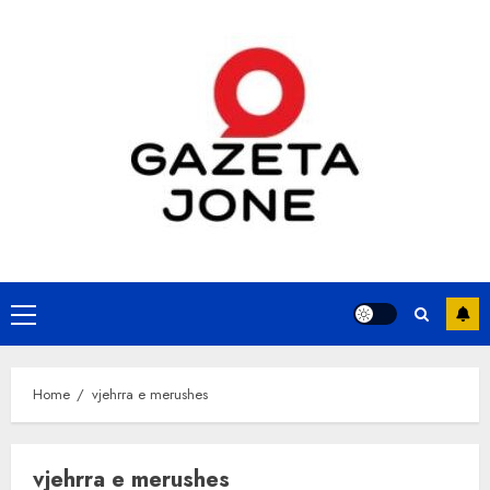
Skip
to
content
Primary
Menu
Home
vjehrra e merushes
vjehrra e merushes