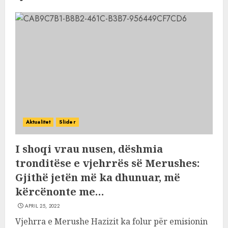
Aktualitet
Slider
I shoqi vrau nusen, dëshmia
tronditëse e vjehrrës së Merushes:
Gjithë jetën më ka dhunuar, më
kërcënonte me…
APRIL 25, 2022
Vjehrra e Merushe Hazizit ka folur për emisionin