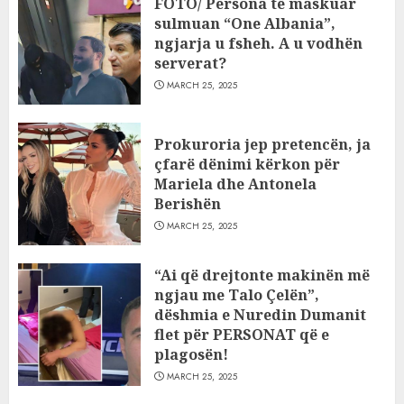
FOTO/ Persona të maskuar
sulmuan “One Albania”,
ngjarja u fsheh. A u vodhën
serverat?
MARCH 25, 2025
Prokuroria jep pretencën, ja
çfarë dënimi kërkon për
Mariela dhe Antonela
Berishën
MARCH 25, 2025
“Ai që drejtonte makinën më
ngjau me Talo Çelën”,
dëshmia e Nuredin Dumanit
flet për PERSONAT që e
plagosën!
MARCH 25, 2025