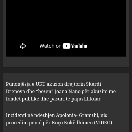
flet për PERSONAT që e
plagosën!
5
MARCH 25, 2025
Punonjësja e UKT akuzon
drejtorin Skerdi Drenova dhe
“bosen” Joana Nano për
abuzim me fondet publike dhe
pasuri të pajustifikuar
1
JULY 24, 2025
Incidenti në ndeshjen
Punonjësja e UKT akuzon drejtorin Skerdi
Apolonia- Gramshi, nis
procedim penal për Koço
Drenova dhe “bosen” Joana Nano për abuzim me
Kokëdhimën (VIDEO)
fondet publike dhe pasuri të pajustifikuar
2
MARCH 27, 2025
Incidenti në ndeshjen Apolonia- Gramshi, nis
procedim penal për Koço Kokëdhimën (VIDEO)
FOTO/ Persona të maskuar
sulmuan “One Albania”,