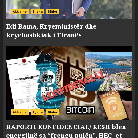
Aktualitet
E jona
Slider
Edi Rama, Kryeministër dhe
kryebashkiak i Tiranës
Aktualitet
E jona
Slider
RAPORTI KONFIDENCIAL/ KESH blen
energjinë sa “frengu pulën”, HEC -et