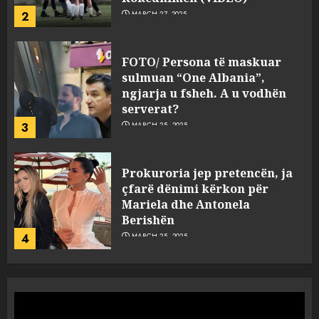
2
MARCH 27, 2025
FOTO/ Persona të maskuar
sulmuan “One Albania”,
ngjarja u fsheh. A u vodhën
serverat?
3
MARCH 25, 2025
Prokuroria jep pretencën, ja
çfarë dënimi kërkon për
Mariela dhe Antonela
Berishën
4
MARCH 25, 2025
“Ai që drejtonte makinën më
ngjau me Talo Çelën”,
dëshmia e Nuredin Dumanit