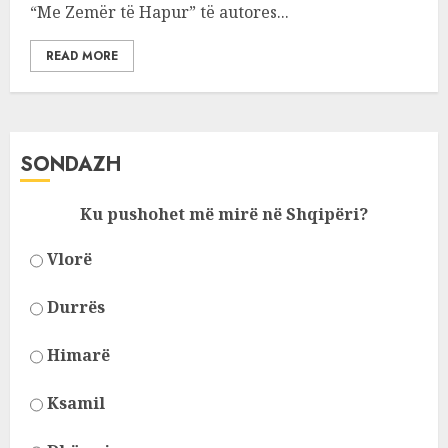
“Me Zemër të Hapur” të autores...
READ MORE
SONDAZH
Ku pushohet më mirë në Shqipëri?
Vlorë
Durrës
Himarë
Ksamil