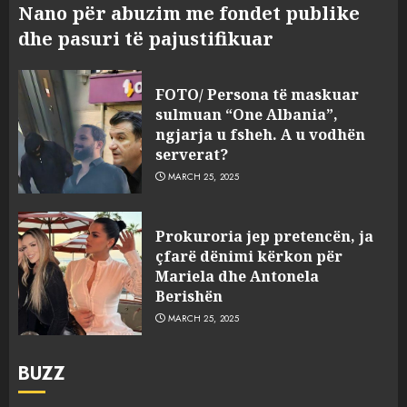
Nano për abuzim me fondet publike
dhe pasuri të pajustifikuar
FOTO/ Persona të maskuar
sulmuan “One Albania”,
ngjarja u fsheh. A u vodhën
serverat?
MARCH 25, 2025
Prokuroria jep pretencën, ja
çfarë dënimi kërkon për
Mariela dhe Antonela
Berishën
MARCH 25, 2025
BUZZ