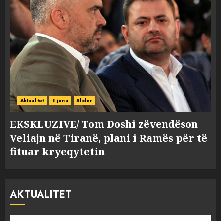
Aktualitet
E jona
Slider
EKSKLUZIVE/ Tom Doshi zëvendëson
Veliajn në Tiranë, plani i Ramës për të
fituar kryeqytetin
AKTUALITET