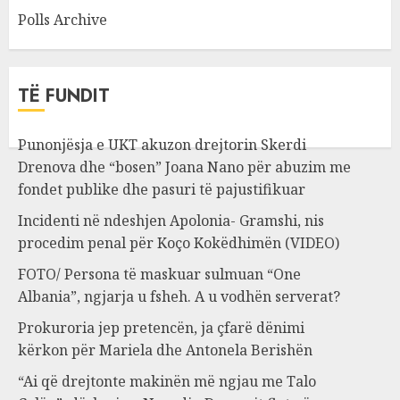
Polls Archive
TË FUNDIT
Punonjësja e UKT akuzon drejtorin Skerdi
Drenova dhe “bosen” Joana Nano për abuzim me
fondet publike dhe pasuri të pajustifikuar
Incidenti në ndeshjen Apolonia- Gramshi, nis
procedim penal për Koço Kokëdhimën (VIDEO)
FOTO/ Persona të maskuar sulmuan “One
Albania”, ngjarja u fsheh. A u vodhën serverat?
Prokuroria jep pretencën, ja çfarë dënimi
kërkon për Mariela dhe Antonela Berishën
“Ai që drejtonte makinën më ngjau me Talo