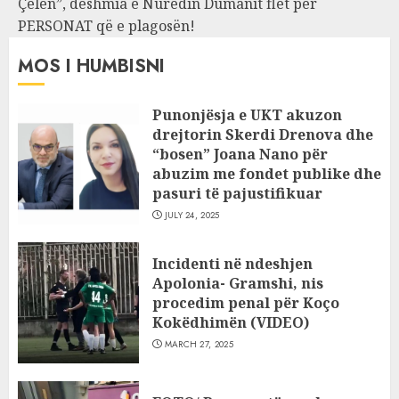
Çelën”, dëshmia e Nuredin Dumanit flet për
PERSONAT që e plagosën!
MOS I HUMBISNI
Punonjësja e UKT akuzon
drejtorin Skerdi Drenova dhe
“bosen” Joana Nano për
abuzim me fondet publike dhe
pasuri të pajustifikuar
JULY 24, 2025
Incidenti në ndeshjen
Apolonia- Gramshi, nis
procedim penal për Koço
Kokëdhimën (VIDEO)
MARCH 27, 2025