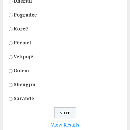
Dhërmi
Pogradec
Korcë
Përmet
Velipojë
Golem
Shëngjin
Sarandë
View Results