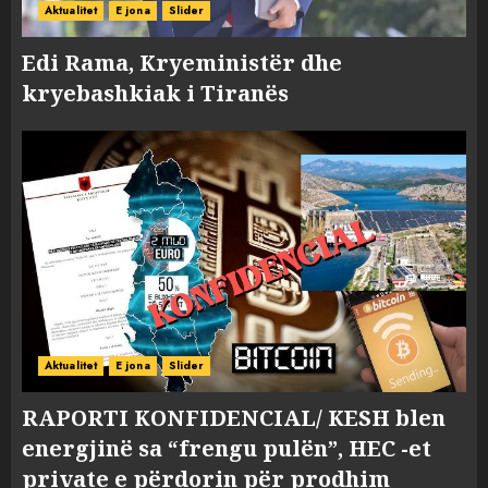
Aktualitet
E jona
Slider
Edi Rama, Kryeministër dhe
kryebashkiak i Tiranës
Aktualitet
E jona
Slider
RAPORTI KONFIDENCIAL/ KESH blen
energjinë sa “frengu pulën”, HEC -et
private e përdorin për prodhim