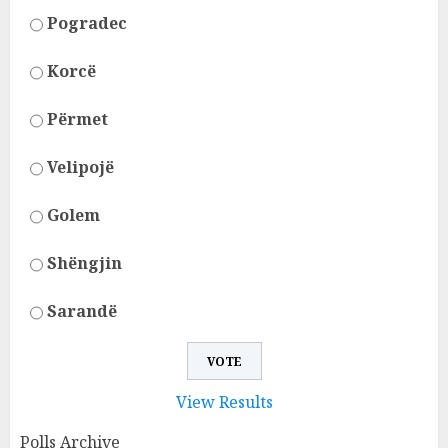
Pogradec
Korcë
Përmet
Velipojë
Golem
Shëngjin
Sarandë
View Results
Polls Archive