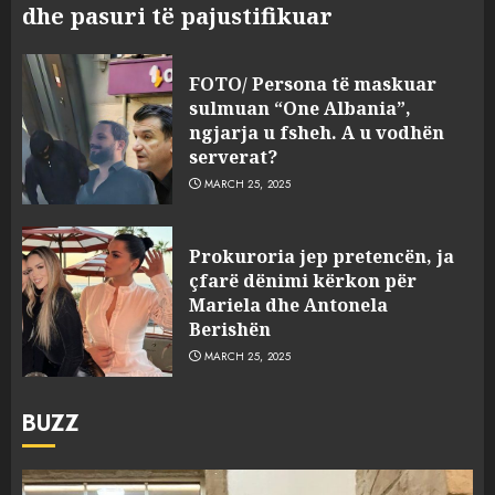
dhe pasuri të pajustifikuar
FOTO/ Persona të maskuar
sulmuan “One Albania”,
ngjarja u fsheh. A u vodhën
serverat?
MARCH 25, 2025
Prokuroria jep pretencën, ja
çfarë dënimi kërkon për
Mariela dhe Antonela
Berishën
MARCH 25, 2025
BUZZ