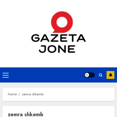
Skip
to
content
Primary
Menu
Home
zemra shkemb
zemra shkemb