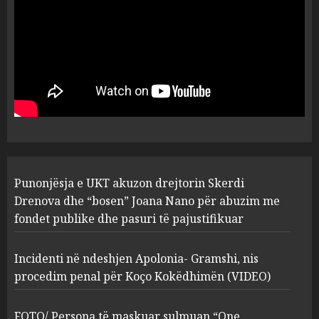
plagosën!
5
MARCH 25, 2025
Punonjësja e UKT akuzon
drejtorin Skerdi Drenova dhe
“bosen” Joana Nano për
abuzim me fondet publike dhe
pasuri të pajustifikuar
1
JULY 24, 2025
Incidenti në ndeshjen
Punonjësja e UKT akuzon drejtorin Skerdi
Apolonia- Gramshi, nis
procedim penal për Koço
Drenova dhe “bosen” Joana Nano për abuzim me
Kokëdhimën (VIDEO)
fondet publike dhe pasuri të pajustifikuar
2
MARCH 27, 2025
Incidenti në ndeshjen Apolonia- Gramshi, nis
procedim penal për Koço Kokëdhimën (VIDEO)
FOTO/ Persona të maskuar
sulmuan “One Albania”,
ngjarja u fsheh. A u vodhën
FOTO/ Persona të maskuar sulmuan “One