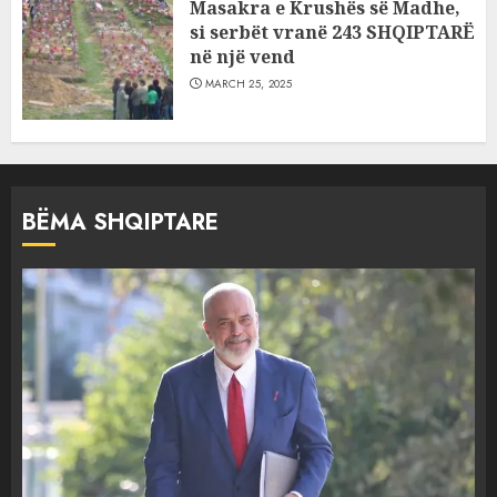
Masakra e Krushës së Madhe,
si serbët vranë 243 SHQIPTARË
në një vend
MARCH 25, 2025
BËMA SHQIPTARE