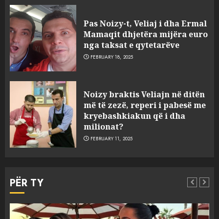
Pas Noizy-t, Veliaj i dha Ermal
Mamaqit dhjetëra mijëra euro
nga taksat e qytetarëve
FEBRUARY 18, 2025
FOTO/ Persona të maskuar
Noizy braktis Veliajn në ditën
sulmuan “One Albania”,
më të zezë, reperi i pabesë me
ngjarja u fsheh. A u vodhën
kryebashkiakun që i dha
serverat?
milionat?
3
MARCH 25, 2025
FEBRUARY 11, 2025
Prokuroria jep pretencën, ja
çfarë dënimi kërkon për
PËR TY
Mariela dhe Antonela
Berishën
4
MARCH 25, 2025