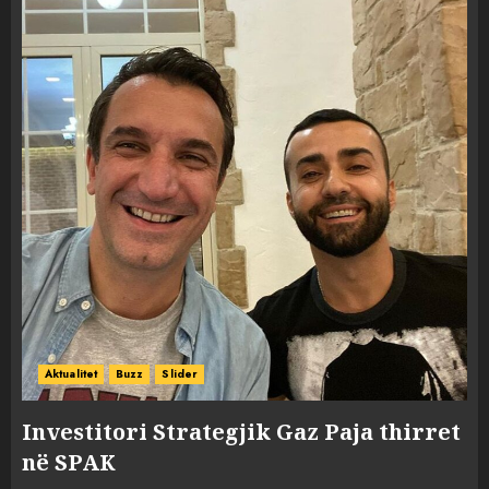
Aktualitet
Buzz
Slider
Investitori Strategjik Gaz Paja thirret
në SPAK