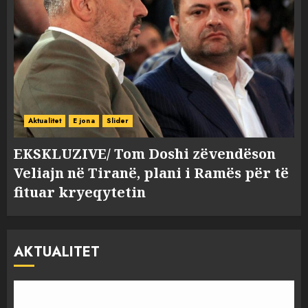
Aktualitet
E jona
Slider
EKSKLUZIVE/ Tom Doshi zëvendëson
Veliajn në Tiranë, plani i Ramës për të
fituar kryeqytetin
AKTUALITET