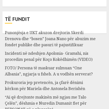
TË FUNDIT
Punonjësja e UKT akuzon drejtorin Skerdi
Drenova dhe “bosen” Joana Nano për abuzim me
fondet publike dhe pasuri të pajustifikuar
Incidenti në ndeshjen Apolonia- Gramshi, nis
procedim penal për Koço Kokëdhimën (VIDEO)
FOTO/ Persona të maskuar sulmuan “One
Albania”, ngjarja u fsheh. A u vodhën serverat?
Prokuroria jep pretencën, ja çfarë dënimi
kërkon për Mariela dhe Antonela Berishën
“Ai që drejtonte makinën më ngjau me Talo
Çelën”, dëshmia e Nuredin Dumanit flet për