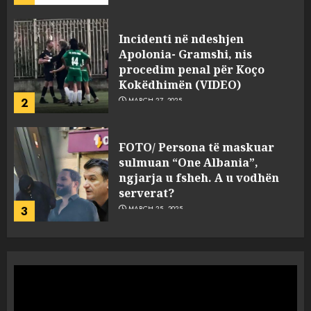
FOTO/ Persona të maskuar
sulmuan “One Albania”,
ngjarja u fsheh. A u vodhën
serverat?
3
MARCH 25, 2025
Prokuroria jep pretencën, ja
çfarë dënimi kërkon për
Mariela dhe Antonela
Berishën
4
MARCH 25, 2025
“Ai që drejtonte makinën më
ngjau me Talo Çelën”,
dëshmia e Nuredin Dumanit
flet për PERSONAT që e