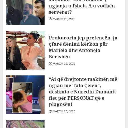
ngjarja u fsheh. A u vodhën
serverat?
MARCH 25, 2025
Prokuroria jep pretencën, ja
çfarë dënimi kërkon për
Mariela dhe Antonela
Berishën
MARCH 25, 2025
“Ai që drejtonte makinën më
ngjau me Talo Çelën”,
dëshmia e Nuredin Dumanit
flet për PERSONAT që e
plagosën!
MARCH 25, 2025