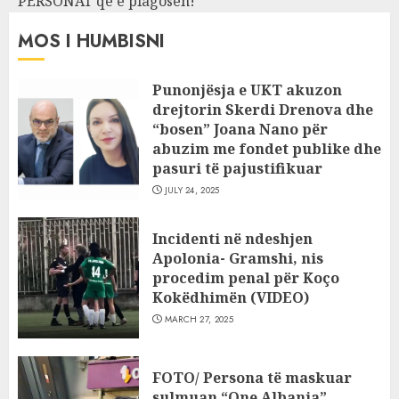
PERSONAT që e plagosën!
MOS I HUMBISNI
Punonjësja e UKT akuzon
drejtorin Skerdi Drenova dhe
“bosen” Joana Nano për
abuzim me fondet publike dhe
pasuri të pajustifikuar
JULY 24, 2025
Incidenti në ndeshjen
Apolonia- Gramshi, nis
procedim penal për Koço
Kokëdhimën (VIDEO)
MARCH 27, 2025
FOTO/ Persona të maskuar
sulmuan “One Albania”,