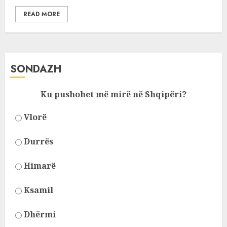
READ MORE
SONDAZH
Ku pushohet më mirë në Shqipëri?
Vlorë
Durrës
Himarë
Ksamil
Dhërmi