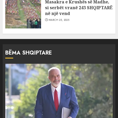
Masakra e Krushës së Madhe,
si serbët vranë 243 SHQIPTARË
në një vend
MARCH 25, 2025
BËMA SHQIPTARE