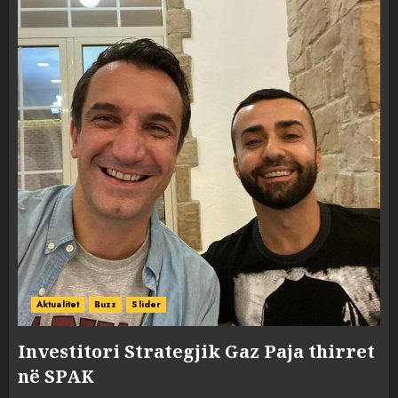
Aktualitet
Buzz
Slider
Investitori Strategjik Gaz Paja thirret
në SPAK