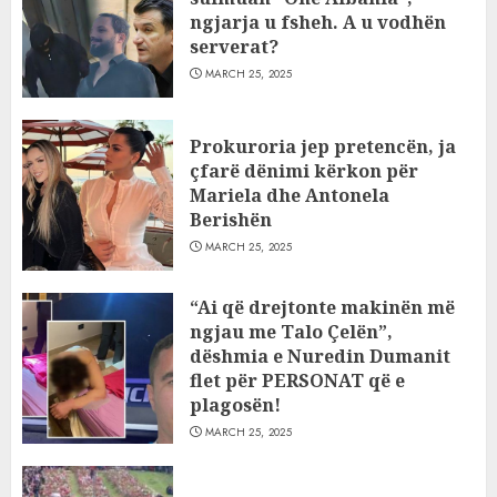
ngjarja u fsheh. A u vodhën
serverat?
MARCH 25, 2025
Prokuroria jep pretencën, ja
çfarë dënimi kërkon për
Mariela dhe Antonela
Berishën
MARCH 25, 2025
“Ai që drejtonte makinën më
ngjau me Talo Çelën”,
dëshmia e Nuredin Dumanit
flet për PERSONAT që e
plagosën!
MARCH 25, 2025