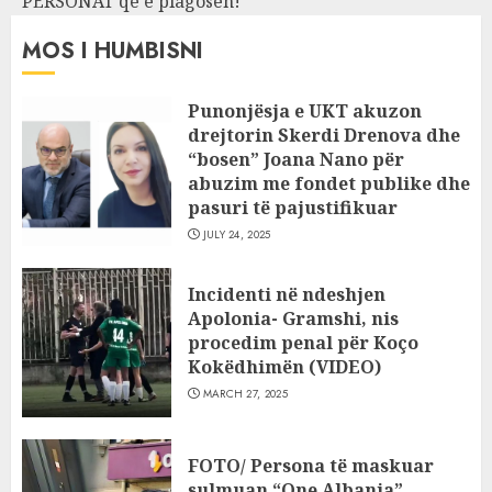
PERSONAT që e plagosën!
MOS I HUMBISNI
Punonjësja e UKT akuzon
drejtorin Skerdi Drenova dhe
“bosen” Joana Nano për
abuzim me fondet publike dhe
pasuri të pajustifikuar
JULY 24, 2025
Incidenti në ndeshjen
Apolonia- Gramshi, nis
procedim penal për Koço
Kokëdhimën (VIDEO)
MARCH 27, 2025
FOTO/ Persona të maskuar
sulmuan “One Albania”,