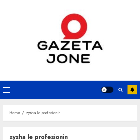
Skip
to
content
Primary
Menu
Home
zysha le profesionin
zysha le profesionin