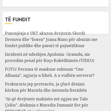
TË FUNDIT
Punonjësja e UKT akuzon drejtorin Skerdi
Drenova dhe “bosen” Joana Nano për abuzim me
fondet publike dhe pasuri të pajustifikuar
Incidenti në ndeshjen Apolonia- Gramshi, nis
procedim penal për Koço Kokëdhimën (VIDEO)
FOTO/ Persona të maskuar sulmuan “One
Albania”, ngjarja u fsheh. A u vodhën serverat?
Prokuroria jep pretencën, ja çfarë dënimi
kërkon për Mariela dhe Antonela Berishën
“Ai që drejtonte makinën më ngjau me Talo
Çelën”, dëshmia e Nuredin Dumanit flet për