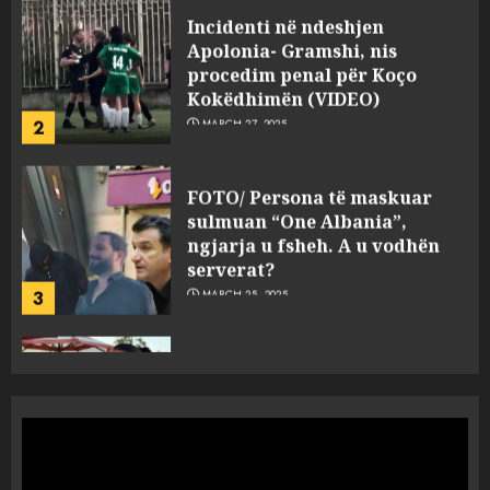
FOTO/ Persona të maskuar
sulmuan “One Albania”,
ngjarja u fsheh. A u vodhën
serverat?
3
MARCH 25, 2025
Prokuroria jep pretencën, ja
çfarë dënimi kërkon për
Mariela dhe Antonela
Berishën
4
MARCH 25, 2025
“Ai që drejtonte makinën më
ngjau me Talo Çelën”,
dëshmia e Nuredin Dumanit
flet për PERSONAT që e