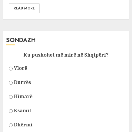
READ MORE
SONDAZH
Ku pushohet më mirë në Shqipëri?
Vlorë
Durrës
Himarë
Ksamil
Dhërmi