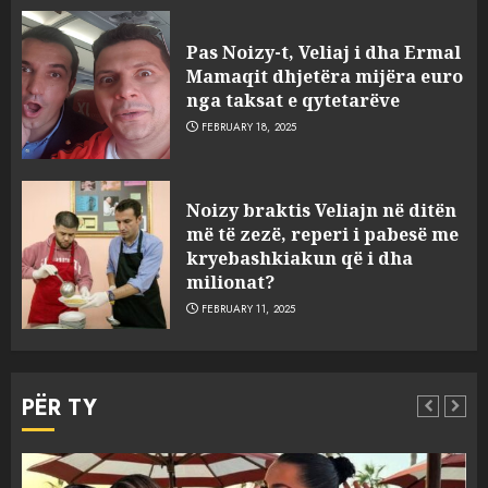
Pas Noizy-t, Veliaj i dha Ermal
Mamaqit dhjetëra mijëra euro
nga taksat e qytetarëve
FEBRUARY 18, 2025
FOTO/ Persona të maskuar
Noizy braktis Veliajn në ditën
sulmuan “One Albania”,
më të zezë, reperi i pabesë me
ngjarja u fsheh. A u vodhën
kryebashkiakun që i dha
serverat?
milionat?
3
MARCH 25, 2025
FEBRUARY 11, 2025
Prokuroria jep pretencën, ja
çfarë dënimi kërkon për
PËR TY
Mariela dhe Antonela
Berishën
4
MARCH 25, 2025