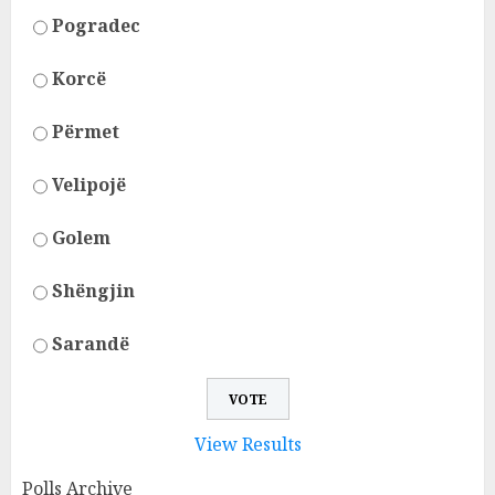
Pogradec
Korcë
Përmet
Velipojë
Golem
Shëngjin
Sarandë
View Results
Polls Archive