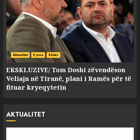
Aktualitet
E jona
Slider
EKSKLUZIVE/ Tom Doshi zëvendëson
Veliajn në Tiranë, plani i Ramës për të
fituar kryeqytetin
AKTUALITET