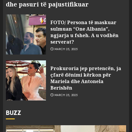
dhe pasuri të pajustifikuar
FOTO/ Persona të maskuar
sulmuan “One Albania”,
ngjarja u fsheh. A u vodhën
serverat?
MARCH 25, 2025
Prokuroria jep pretencën, ja
çfarë dënimi kërkon për
Mariela dhe Antonela
Berishën
MARCH 25, 2025
BUZZ