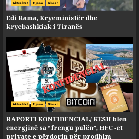
Aktualitet
E jona
Slider
Edi Rama, Kryeministër dhe
kryebashkiak i Tiranës
Aktualitet
E jona
Slider
RAPORTI KONFIDENCIAL/ KESH blen
energjinë sa “frengu pulën”, HEC -et
private e përdorin për prodhim