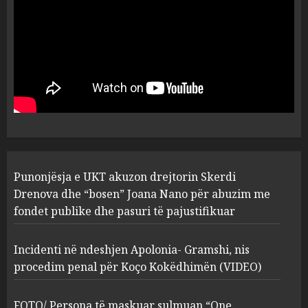
plagosën!
5
MARCH 25, 2025
Punonjësja e UKT akuzon
drejtorin Skerdi Drenova dhe
“bosen” Joana Nano për
abuzim me fondet publike dhe
pasuri të pajustifikuar
1
JULY 24, 2025
Incidenti në ndeshjen
Punonjësja e UKT akuzon drejtorin Skerdi
Apolonia- Gramshi, nis
procedim penal për Koço
Drenova dhe “bosen” Joana Nano për abuzim me
Kokëdhimën (VIDEO)
fondet publike dhe pasuri të pajustifikuar
2
MARCH 27, 2025
Incidenti në ndeshjen Apolonia- Gramshi, nis
procedim penal për Koço Kokëdhimën (VIDEO)
FOTO/ Persona të maskuar
sulmuan “One Albania”,
ngjarja u fsheh. A u vodhën
FOTO/ Persona të maskuar sulmuan “One