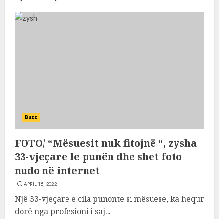
Buzz
FOTO/ “Mësuesit nuk fitojnë “, zysha
33-vjeçare le punën dhe shet foto
nudo në internet
APRIL 15, 2022
Një 33-vjeçare e cila punonte si mësuese, ka hequr
dorë nga profesioni i saj...