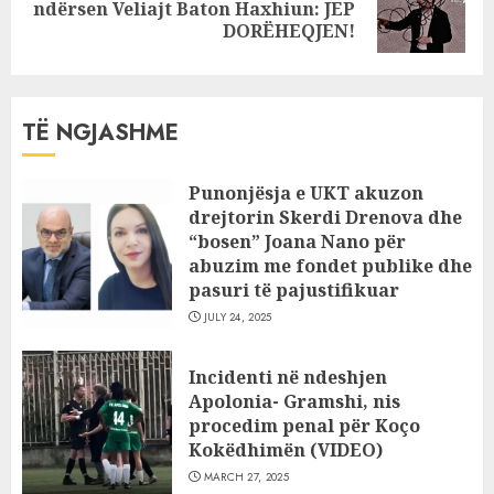
Next
ndërsen Veliajt Baton Haxhiun: JEP
post:
DORËHEQJEN!
TË NGJASHME
Punonjësja e UKT akuzon
drejtorin Skerdi Drenova dhe
“bosen” Joana Nano për
abuzim me fondet publike dhe
pasuri të pajustifikuar
JULY 24, 2025
Incidenti në ndeshjen
Apolonia- Gramshi, nis
procedim penal për Koço
Kokëdhimën (VIDEO)
MARCH 27, 2025