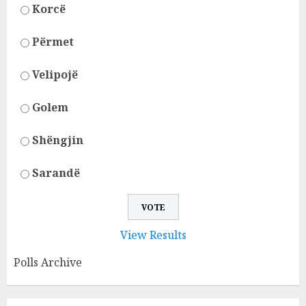
Korcë
Përmet
Velipojë
Golem
Shëngjin
Sarandë
View Results
Polls Archive