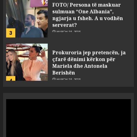
FOTO/ Persona të maskuar
sulmuan “One Albania”,
ngjarja u fsheh. A u vodhën
serverat?
3
MARCH 25, 2025
Prokuroria jep pretencën, ja
çfarë dënimi kërkon për
Mariela dhe Antonela
Berishën
4
MARCH 25, 2025
“Ai që drejtonte makinën më
ngjau me Talo Çelën”,
dëshmia e Nuredin Dumanit
flet për PERSONAT që e
plagosën!
5
MARCH 25, 2025