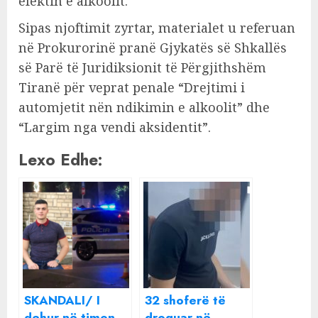
efektin e alkoolit.
Sipas njoftimit zyrtar, materialet u referuan
në Prokurorinë pranë Gjykatës së Shkallës
së Parë të Juridiksionit të Përgjithshëm
Tiranë për veprat penale “Drejtimi i
automjetit nën ndikimin e alkoolit” dhe
“Largim nga vendi aksidentit”.
Lexo Edhe:
SKANDALI/ I
32 shoferë të
dehur në timon
droguar në