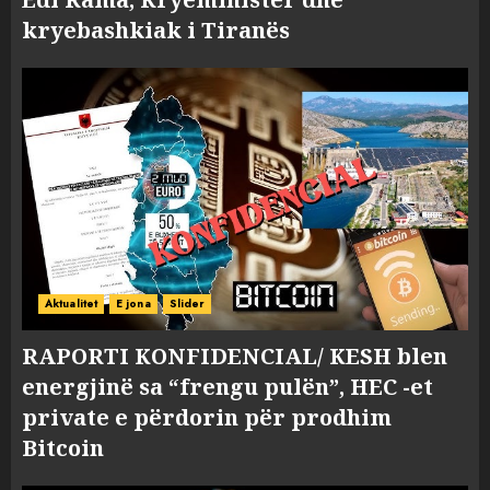
kryebashkiak i Tiranës
Aktualitet
E jona
Slider
RAPORTI KONFIDENCIAL/ KESH blen
energjinë sa “frengu pulën”, HEC -et
private e përdorin për prodhim
Bitcoin