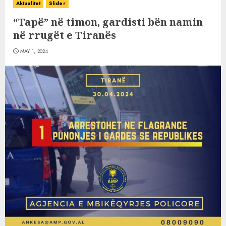
Aktualitet
Slider
“Tapë” në timon, gardisti bën namin
në rrugët e Tiranës
MAY 1, 2024