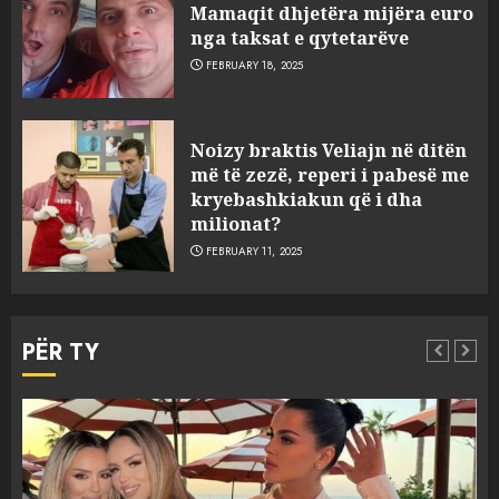
Mamaqit dhjetëra mijëra euro
nga taksat e qytetarëve
FEBRUARY 18, 2025
FOTO/ Persona të maskuar
Noizy braktis Veliajn në ditën
sulmuan “One Albania”,
më të zezë, reperi i pabesë me
ngjarja u fsheh. A u vodhën
kryebashkiakun që i dha
serverat?
milionat?
3
MARCH 25, 2025
FEBRUARY 11, 2025
Prokuroria jep pretencën, ja
çfarë dënimi kërkon për
PËR TY
Mariela dhe Antonela
Berishën
4
MARCH 25, 2025
“Ai që drejtonte makinën më
Aktualitet
Slider