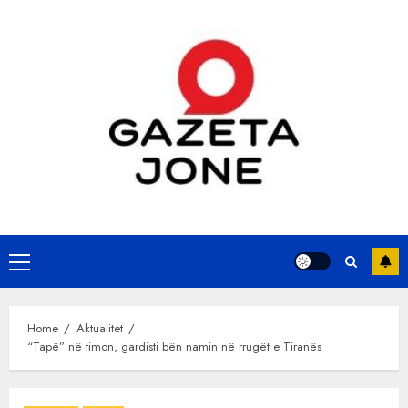
Skip
to
content
Primary
Menu
Home
Aktualitet
“Tapë” në timon, gardisti bën namin në rrugët e Tiranës