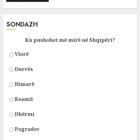
SONDAZH
Ku pushohet më mirë në Shqipëri?
Vlorë
Durrës
Himarë
Ksamil
Dhërmi
Pogradec