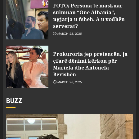
FOTO/ Persona të maskuar
sulmuan “One Albania”,
ngjarja u fsheh. A u vodhën
serverat?
MARCH 25, 2025
Prokuroria jep pretencën, ja
çfarë dënimi kërkon për
Mariela dhe Antonela
Berishën
MARCH 25, 2025
BUZZ