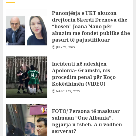
Punonjësja e UKT akuzon
drejtorin Skerdi Drenova dhe
“bosen” Joana Nano për
abuzim me fondet publike dhe
pasuri të pajustifikuar
JULY 24, 2025
Incidenti në ndeshjen
Apolonia- Gramshi, nis
procedim penal për Koço
Kokëdhimën (VIDEO)
MARCH 27, 2025
FOTO/ Persona të maskuar
sulmuan “One Albania”,
ngjarja u fsheh. A u vodhën
serverat?