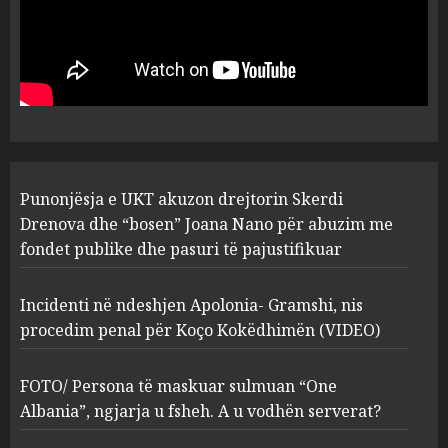
Punonjësja e UKT akuzon
drejtorin Skerdi Drenova dhe
“bosen” Joana Nano për
abuzim me fondet publike dhe
pasuri të pajustifikuar
1
JULY 24, 2025
Incidenti në ndeshjen
Punonjësja e UKT akuzon drejtorin Skerdi
Apolonia- Gramshi, nis
procedim penal për Koço
Drenova dhe “bosen” Joana Nano për abuzim me
Kokëdhimën (VIDEO)
fondet publike dhe pasuri të pajustifikuar
2
MARCH 27, 2025
Incidenti në ndeshjen Apolonia- Gramshi, nis
procedim penal për Koço Kokëdhimën (VIDEO)
FOTO/ Persona të maskuar
sulmuan “One Albania”,
ngjarja u fsheh. A u vodhën
FOTO/ Persona të maskuar sulmuan “One
serverat?
Albania”, ngjarja u fsheh. A u vodhën serverat?
3
MARCH 25, 2025