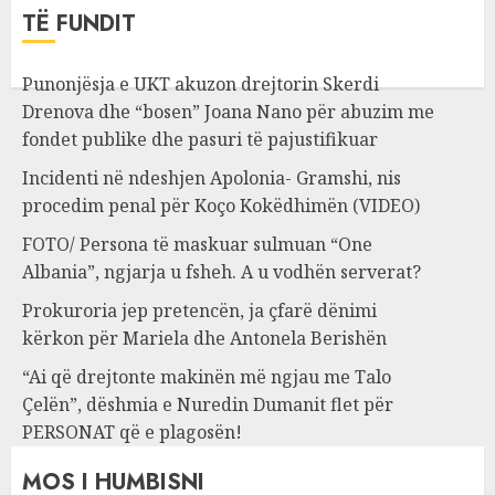
TË FUNDIT
Punonjësja e UKT akuzon drejtorin Skerdi
Drenova dhe “bosen” Joana Nano për abuzim me
fondet publike dhe pasuri të pajustifikuar
Incidenti në ndeshjen Apolonia- Gramshi, nis
procedim penal për Koço Kokëdhimën (VIDEO)
FOTO/ Persona të maskuar sulmuan “One
Albania”, ngjarja u fsheh. A u vodhën serverat?
Prokuroria jep pretencën, ja çfarë dënimi
kërkon për Mariela dhe Antonela Berishën
“Ai që drejtonte makinën më ngjau me Talo
Çelën”, dëshmia e Nuredin Dumanit flet për
PERSONAT që e plagosën!
MOS I HUMBISNI