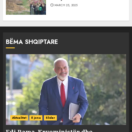
MARCH 25, 2025
BËMA SHQIPTARE
Aktualitet
E jona
Slider
Edi Rama, Kryeministër dhe