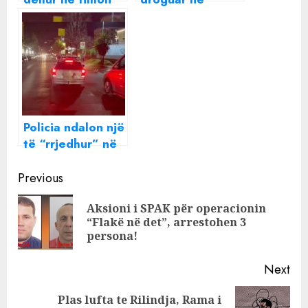
përplasi vajzën
rrugët e Tiranës
që po kthehej
nga puna,
gjykata e Tiranës
i heq prangat
autorit!
Policia ndalon një
të “rrjedhur” në
rrugët e Tiranës
Continue
Previous
Reading
Aksioni i SPAK për operacionin
Pre
“Flakë në det”, arrestohen 3
pos
persona!
Next
Plas lufta te Rilindja, Rama i