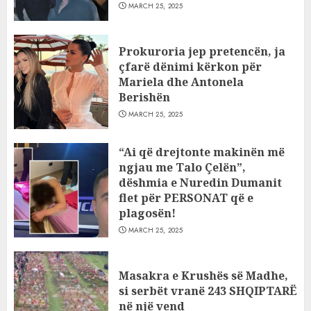
MARCH 25, 2025
Prokuroria jep pretencën, ja
çfarë dënimi kërkon për
Mariela dhe Antonela
Berishën
MARCH 25, 2025
“Ai që drejtonte makinën më
ngjau me Talo Çelën”,
dëshmia e Nuredin Dumanit
flet për PERSONAT që e
plagosën!
MARCH 25, 2025
Masakra e Krushës së Madhe,
si serbët vranë 243 SHQIPTARË
në një vend