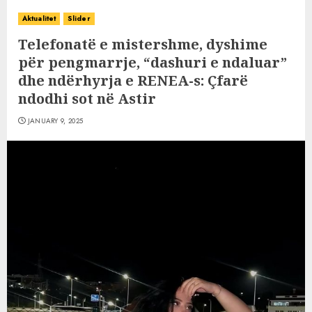
Aktualitet
Slider
Telefonatë e mistershme, dyshime
për pengmarrje, “dashuri e ndaluar”
dhe ndërhyrja e RENEA-s: Çfarë
ndodhi sot në Astir
JANUARY 9, 2025