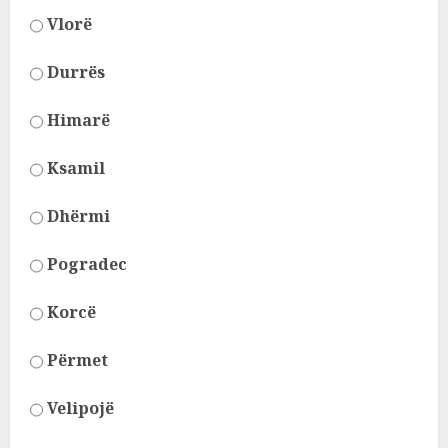
Vlorë
Durrës
Himarë
Ksamil
Dhërmi
Pogradec
Korcë
Përmet
Velipojë