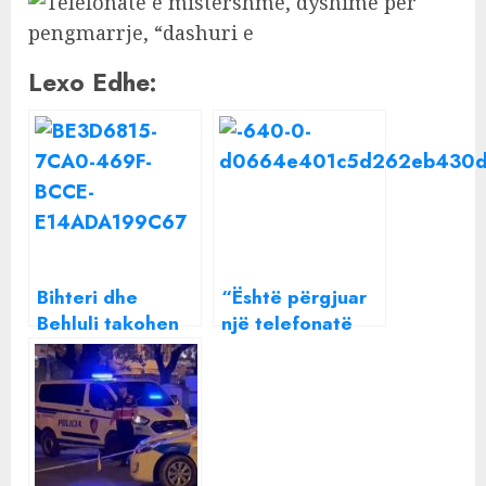
Lexo Edhe:
Bihteri dhe
“Është përgjuar
Behluli takohen
një telefonatë
për herë të parë
nga burgu”, Arjan
pas përfundimit
Çani zbulon çfarë
të serialit
fshihet pas
“Dashuri e
kontrollit në
Ndaluar”
shtëpinë e
Martinajt