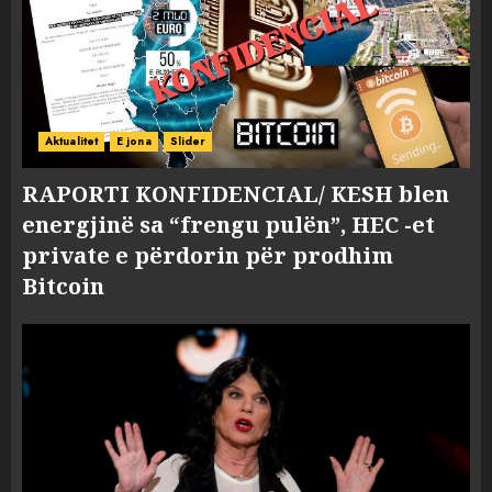
Aktualitet
E jona
Slider
RAPORTI KONFIDENCIAL/ KESH blen
energjinë sa “frengu pulën”, HEC -et
private e përdorin për prodhim
Bitcoin