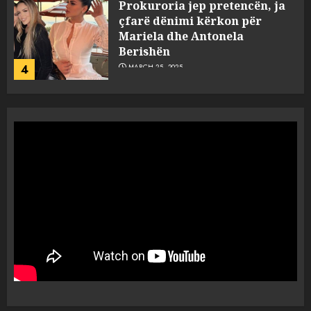
Prokuroria jep pretencën, ja
çfarë dënimi kërkon për
Mariela dhe Antonela
Berishën
4
MARCH 25, 2025
“Ai që drejtonte makinën më
ngjau me Talo Çelën”,
dëshmia e Nuredin Dumanit
flet për PERSONAT që e
plagosën!
5
MARCH 25, 2025
Punonjësja e UKT akuzon
drejtorin Skerdi Drenova dhe
“bosen” Joana Nano për
abuzim me fondet publike dhe
pasuri të pajustifikuar
1
JULY 24, 2025