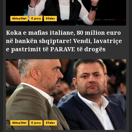
Aktualitet
E jona
Slider
Koka e mafias italiane, 80 milion euro
në bankën shqiptare! Vendi, lavatriçe
e pastrimit të PARAVE të drogës
Aktualitet
E jona
Slider