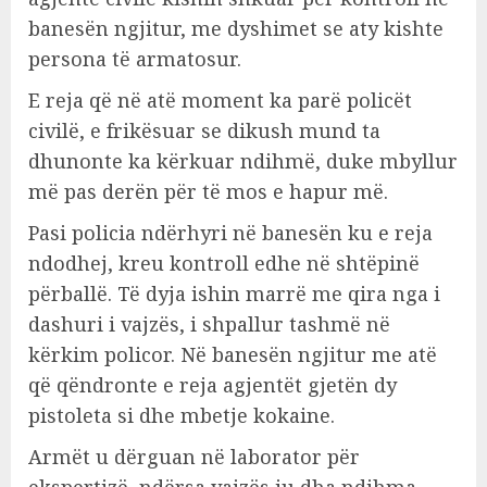
banesën ngjitur, me dyshimet se aty kishte
persona të armatosur.
E reja që në atë moment ka parë policët
civilë, e frikësuar se dikush mund ta
dhunonte ka kërkuar ndihmë, duke mbyllur
më pas derën për të mos e hapur më.
Pasi policia ndërhyri në banesën ku e reja
ndodhej, kreu kontroll edhe në shtëpinë
përballë. Të dyja ishin marrë me qira nga i
dashuri i vajzës, i shpallur tashmë në
kërkim policor. Në banesën ngjitur me atë
që qëndronte e reja agjentët gjetën dy
pistoleta si dhe mbetje kokaine.
Armët u dërguan në laborator për