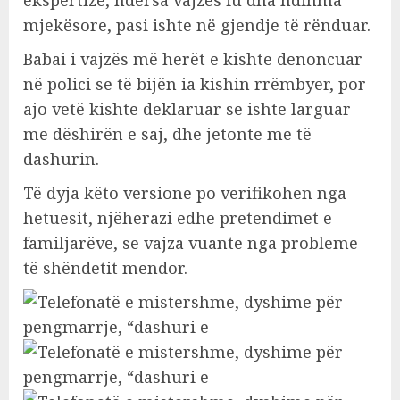
ekspertizë, ndërsa vajzës iu dha ndihma
mjekësore, pasi ishte në gjendje të rënduar.
Babai i vajzës më herët e kishte denoncuar
në polici se të bijën ia kishin rrëmbyer, por
ajo vetë kishte deklaruar se ishte larguar
me dëshirën e saj, dhe jetonte me të
dashurin.
Të dyja këto versione po verifikohen nga
hetuesit, njëherazi edhe pretendimet e
familjarëve, se vajza vuante nga probleme
të shëndetit mendor.