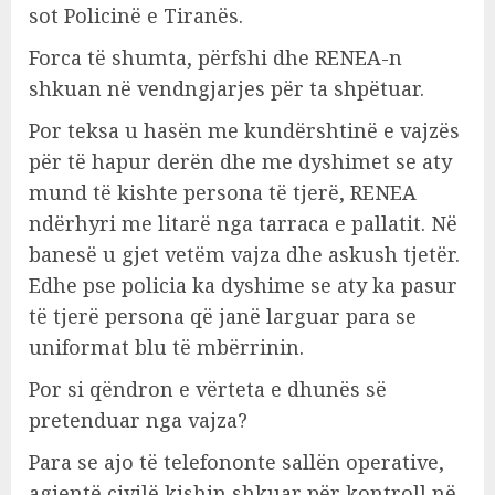
sot Policinë e Tiranës.
Forca të shumta, përfshi dhe RENEA-n
shkuan në vendngjarjes për ta shpëtuar.
Por teksa u hasën me kundërshtinë e vajzës
për të hapur derën dhe me dyshimet se aty
mund të kishte persona të tjerë, RENEA
ndërhyri me litarë nga tarraca e pallatit. Në
banesë u gjet vetëm vajza dhe askush tjetër.
Edhe pse policia ka dyshime se aty ka pasur
të tjerë persona që janë larguar para se
uniformat blu të mbërrinin.
Por si qëndron e vërteta e dhunës së
pretenduar nga vajza?
Para se ajo të telefononte sallën operative,
agjentë civilë kishin shkuar për kontroll në