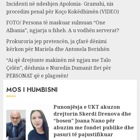
Incidenti në ndeshjen Apolonia- Gramshi, nis
procedim penal për Koço Kokëdhimën (VIDEO)
FOTO/ Persona të maskuar sulmuan “One
Albania”, ngjarja u fsheh. A u vodhën serverat?
Prokuroria jep pretencën, ja çfarë dënimi
kërkon për Mariela dhe Antonela Berishën
“Ai që drejtonte makinën më ngjau me Talo
Çelën”, dëshmia e Nuredin Dumanit flet për
PERSONAT që e plagosën!
MOS I HUMBISNI
Punonjësja e UKT akuzon
drejtorin Skerdi Drenova dhe
“bosen” Joana Nano për
abuzim me fondet publike dhe
pasuri të pajustifikuar