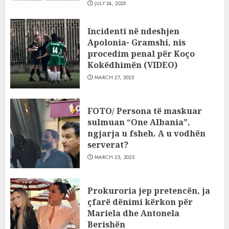
JULY 24, 2025
Incidenti në ndeshjen
Apolonia- Gramshi, nis
procedim penal për Koço
Kokëdhimën (VIDEO)
MARCH 27, 2025
FOTO/ Persona të maskuar
sulmuan “One Albania”,
ngjarja u fsheh. A u vodhën
serverat?
MARCH 25, 2025
Prokuroria jep pretencën, ja
çfarë dënimi kërkon për
Mariela dhe Antonela
Berishën