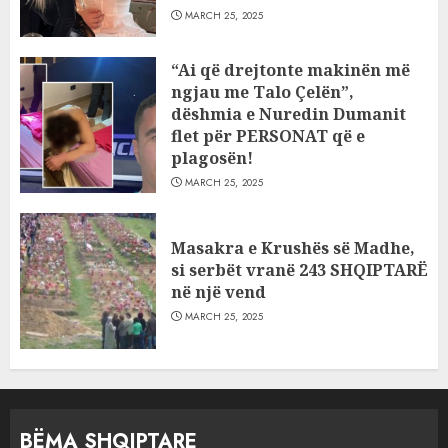
MARCH 25, 2025
“Ai që drejtonte makinën më
ngjau me Talo Çelën”,
dëshmia e Nuredin Dumanit
flet për PERSONAT që e
plagosën!
MARCH 25, 2025
Masakra e Krushës së Madhe,
si serbët vranë 243 SHQIPTARË
në një vend
MARCH 25, 2025
BËMA SHQIPTARE