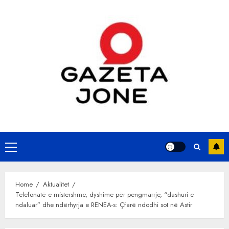
Skip
to
content
Primary
Menu
Home
Aktualitet
Telefonatë e mistershme, dyshime për pengmarrje, “dashuri e
ndaluar” dhe ndërhyrja e RENEA-s: Çfarë ndodhi sot në Astir