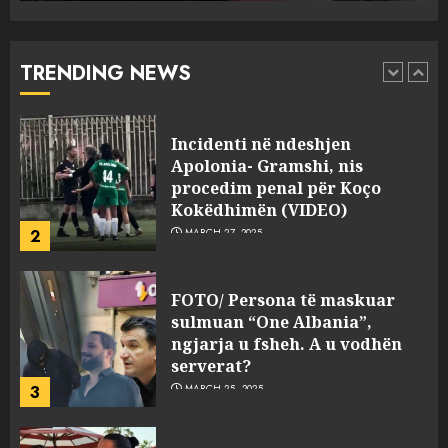
drejtorin Skerdi Drenova dhe
“bosen” Joana Nano për
abuzim me fondet publike dhe
TRENDING NEWS
pasuri të pajustifikuar
1
JULY 24, 2025
Incidenti në ndeshjen
Apolonia- Gramshi, nis
procedim penal për Koço
Kokëdhimën (VIDEO)
2
MARCH 27, 2025
FOTO/ Persona të maskuar
sulmuan “One Albania”,
ngjarja u fsheh. A u vodhën
serverat?
3
MARCH 25, 2025