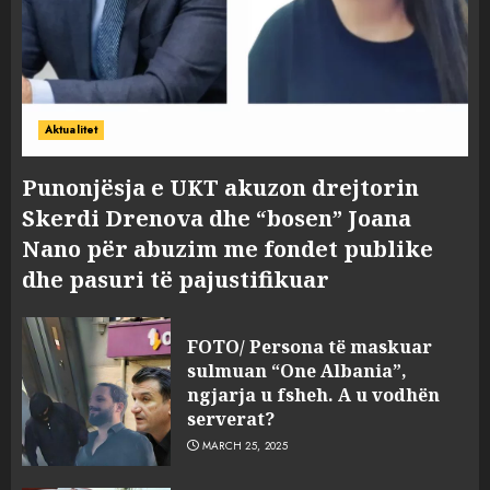
Aktualitet
Punonjësja e UKT akuzon drejtorin
Skerdi Drenova dhe “bosen” Joana
Nano për abuzim me fondet publike
dhe pasuri të pajustifikuar
FOTO/ Persona të maskuar
sulmuan “One Albania”,
ngjarja u fsheh. A u vodhën
serverat?
MARCH 25, 2025