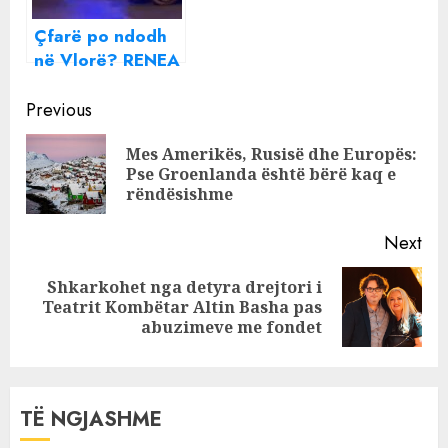
Çfarë po ndodh
në Vlorë? RENEA
rrethon qytetin,
Continue
kontrolle dhe mbi
Previous
30 të shoqëruar
Reading
Mes Amerikës, Rusisë dhe Europës:
Pre
Pse Groenlanda është bërë kaq e
pos
rëndësishme
Next
Shkarkohet nga detyra drejtori i
Next
Teatrit Kombëtar Altin Basha pas
post:
abuzimeve me fondet
TË NGJASHME