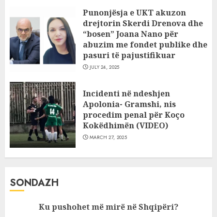
Punonjësja e UKT akuzon
drejtorin Skerdi Drenova dhe
“bosen” Joana Nano për
abuzim me fondet publike dhe
pasuri të pajustifikuar
JULY 24, 2025
Incidenti në ndeshjen
Apolonia- Gramshi, nis
procedim penal për Koço
Kokëdhimën (VIDEO)
MARCH 27, 2025
SONDAZH
Ku pushohet më mirë në Shqipëri?