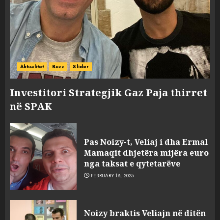
Aktualitet
Buzz
Slider
Investitori Strategjik Gaz Paja thirret
në SPAK
Pas Noizy-t, Veliaj i dha Ermal
Mamaqit dhjetëra mijëra euro
nga taksat e qytetarëve
FEBRUARY 18, 2025
FOTO/ Persona të maskuar
Noizy braktis Veliajn në ditën
sulmuan “One Albania”,