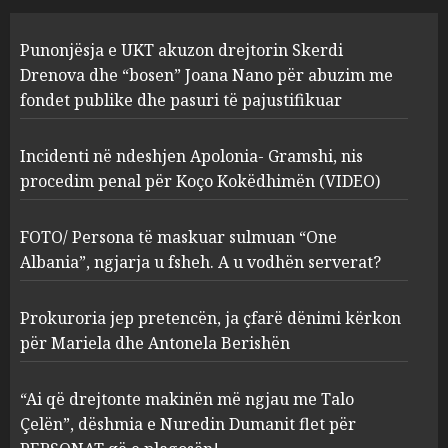
Incidenti në ndeshjen
Punonjësja e UKT akuzon drejtorin Skerdi
Apolonia- Gramshi, nis
procedim penal për Koço
Drenova dhe “bosen” Joana Nano për abuzim me
Kokëdhimën (VIDEO)
fondet publike dhe pasuri të pajustifikuar
2
MARCH 27, 2025
Incidenti në ndeshjen Apolonia- Gramshi, nis
procedim penal për Koço Kokëdhimën (VIDEO)
FOTO/ Persona të maskuar
sulmuan “One Albania”,
ngjarja u fsheh. A u vodhën
FOTO/ Persona të maskuar sulmuan “One
serverat?
Albania”, ngjarja u fsheh. A u vodhën serverat?
3
MARCH 25, 2025
Prokuroria jep pretencën, ja çfarë dënimi kërkon
Prokuroria jep pretencën, ja
për Mariela dhe Antonela Berishën
çfarë dënimi kërkon për
Mariela dhe Antonela
“Ai që drejtonte makinën më ngjau me Talo
Berishën
Çelën”, dëshmia e Nuredin Dumanit flet për
4
MARCH 25, 2025