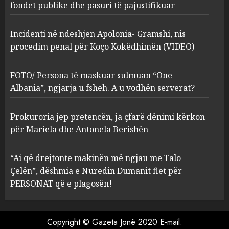
Kokëdhimën (VIDEO)
fondet publike dhe pasuri të pajustifikuar
2
MARCH 27, 2025
Incidenti në ndeshjen Apolonia- Gramshi, nis
procedim penal për Koço Kokëdhimën (VIDEO)
FOTO/ Persona të maskuar
sulmuan “One Albania”,
ngjarja u fsheh. A u vodhën
FOTO/ Persona të maskuar sulmuan “One
serverat?
Albania”, ngjarja u fsheh. A u vodhën serverat?
3
MARCH 25, 2025
Prokuroria jep pretencën, ja çfarë dënimi kërkon
Prokuroria jep pretencën, ja
për Mariela dhe Antonela Berishën
çfarë dënimi kërkon për
Mariela dhe Antonela
“Ai që drejtonte makinën më ngjau me Talo
Berishën
Çelën”, dëshmia e Nuredin Dumanit flet për
4
MARCH 25, 2025
PERSONAT që e plagosën!
“Ai që drejtonte makinën më
ngjau me Talo Çelën”,
Copyright © Gazeta Jonë 2020 E-mail: