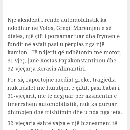
Një aksident i rëndë automobilistik ka
ndodhur në Volos, Greqi. Mbrëmjen e së
dielës, një çift i porsamartuar dha frymën e
fundit në asfalt pasi u përplas nga një
kamion. Të ndjerit që udhëtonin me motor,
31 vjeç, janë Kostas Papakonstantinou dhe
32-vjeçarja Kerasia Alimantiri.
Por siç raportojnë mediat greke, tragjedia
nuk ndalet me humbjen e çiftit, pasi babai i
31-vjeçarit, me të dëgjuar për aksidentin e
tmerrshëm automobilistik, nuk ka duruar
dhimbjen dhe trishtimin dhe u nda nga jeta.
32-vjeçarja është vajza e një biznesmeni të