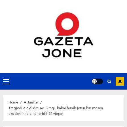
Skip
to
content
Primary
Menu
Home
Aktualitet
Tragjedi e dyfishtë në Greqi, babai humb jetën kur mëson
aksidentin fatal të të birit 31-vjeçar