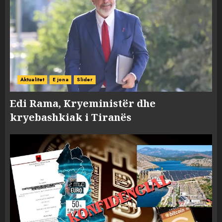
Aktualitet
E jona
Slider
Edi Rama, Kryeministër dhe
kryebashkiak i Tiranës