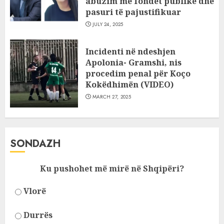
abuzim me fondet publike dhe
pasuri të pajustifikuar
JULY 24, 2025
Incidenti në ndeshjen
Apolonia- Gramshi, nis
procedim penal për Koço
Kokëdhimën (VIDEO)
MARCH 27, 2025
SONDAZH
Ku pushohet më mirë në Shqipëri?
Vlorë
Durrës