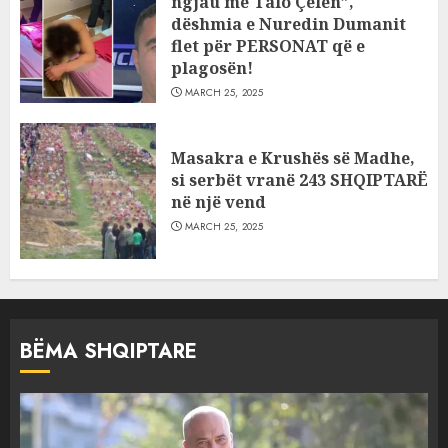
ngjau me Talo Çelën”,
dëshmia e Nuredin Dumanit
flet për PERSONAT që e
plagosën!
MARCH 25, 2025
Masakra e Krushës së Madhe,
si serbët vranë 243 SHQIPTARË
në një vend
MARCH 25, 2025
BËMA SHQIPTARE