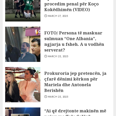
procedim penal për Koço
Kokëdhimën (VIDEO)
MARCH 27, 2025
FOTO/ Persona të maskuar
sulmuan “One Albania”,
ngjarja u fsheh. A u vodhën
serverat?
MARCH 25, 2025
Prokuroria jep pretencën, ja
çfarë dënimi kërkon për
Mariela dhe Antonela
Berishën
MARCH 25, 2025
“Ai që drejtonte makinën më