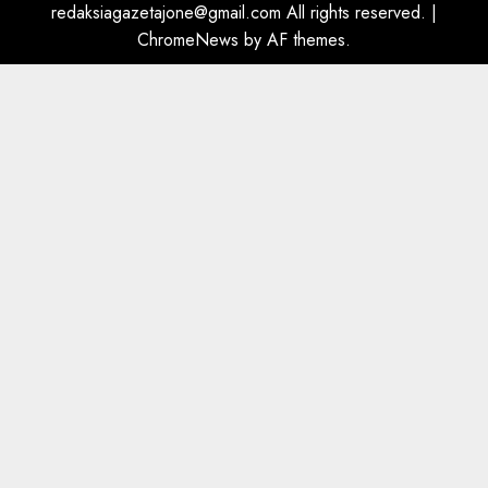
dëshmia e Nuredin Dumanit
redaksiagazetajone@gmail.com
All rights reserved.
|
flet për PERSONAT që e
ChromeNews
by AF themes.
plagosën!
5
MARCH 25, 2025