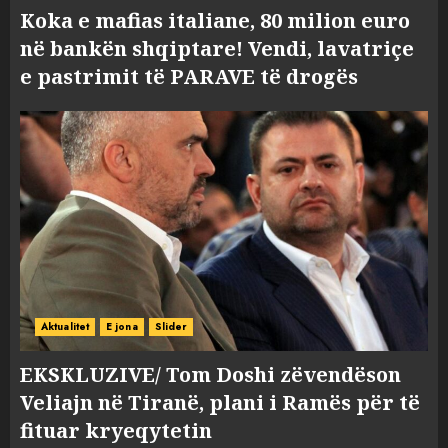
Koka e mafias italiane, 80 milion euro
në bankën shqiptare! Vendi, lavatriçe
e pastrimit të PARAVE të drogës
Aktualitet
E jona
Slider
EKSKLUZIVE/ Tom Doshi zëvendëson
Veliajn në Tiranë, plani i Ramës për të
fituar kryeqytetin