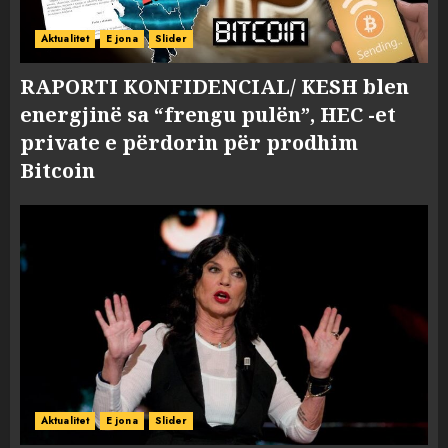
Aktualitet
E jona
Slider
RAPORTI KONFIDENCIAL/ KESH blen
energjinë sa “frengu pulën”, HEC -et
private e përdorin për prodhim
Bitcoin
Aktualitet
E jona
Slider