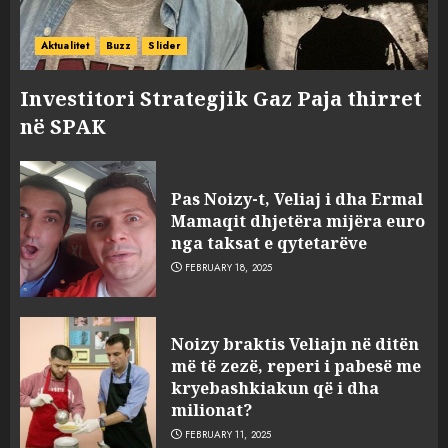
Aktualitet
Buzz
Slider
Investitori Strategjik Gaz Paja thirret
në SPAK
Pas Noizy-t, Veliaj i dha Ermal
Mamaqit dhjetëra mijëra euro
nga taksat e qytetarëve
FEBRUARY 18, 2025
FOTO/ Persona të maskuar
Noizy braktis Veliajn në ditën
sulmuan “One Albania”,
më të zezë, reperi i pabesë me
ngjarja u fsheh. A u vodhën
kryebashkiakun që i dha
serverat?
milionat?
3
MARCH 25, 2025
FEBRUARY 11, 2025