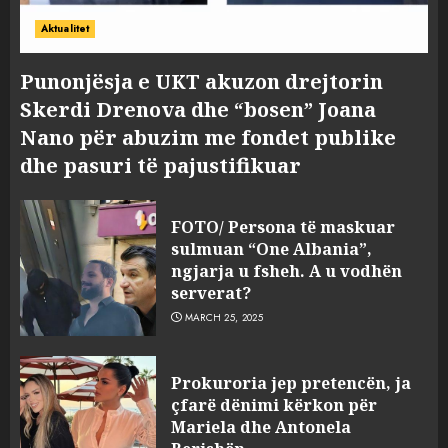
Aktualitet
Punonjësja e UKT akuzon drejtorin
Skerdi Drenova dhe “bosen” Joana
Nano për abuzim me fondet publike
dhe pasuri të pajustifikuar
FOTO/ Persona të maskuar
sulmuan “One Albania”,
ngjarja u fsheh. A u vodhën
serverat?
MARCH 25, 2025
Prokuroria jep pretencën, ja
çfarë dënimi kërkon për
Mariela dhe Antonela