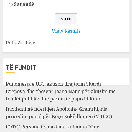
Sarandë
View Results
Polls Archive
TË FUNDIT
Punonjësja e UKT akuzon drejtorin Skerdi
Drenova dhe “bosen” Joana Nano për abuzim me
fondet publike dhe pasuri të pajustifikuar
Incidenti në ndeshjen Apolonia- Gramshi, nis
procedim penal për Koço Kokëdhimën (VIDEO)
FOTO/ Persona të maskuar sulmuan “One