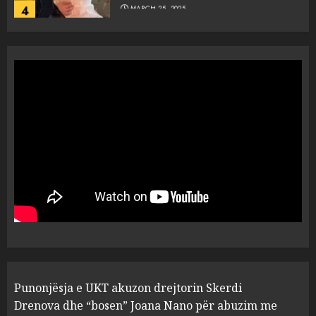
4
MARCH 25, 2025
“Ai që drejtonte makinën më
ngjau me Talo Çelën”,
dëshmia e Nuredin Dumanit
flet për PERSONAT që e
plagosën!
5
MARCH 25, 2025
Punonjësja e UKT akuzon
drejtorin Skerdi Drenova dhe
“bosen” Joana Nano për
abuzim me fondet publike dhe
pasuri të pajustifikuar
1
JULY 24, 2025
Incidenti në ndeshjen
Punonjësja e UKT akuzon drejtorin Skerdi
Apolonia- Gramshi, nis
procedim penal për Koço
Drenova dhe “bosen” Joana Nano për abuzim me