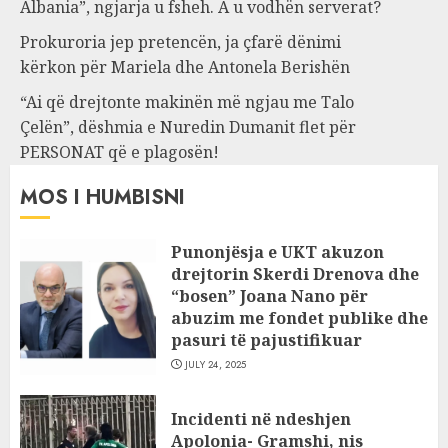
Albania”, ngjarja u fsheh. A u vodhën serverat?
Prokuroria jep pretencën, ja çfarë dënimi
kërkon për Mariela dhe Antonela Berishën
“Ai që drejtonte makinën më ngjau me Talo
Çelën”, dëshmia e Nuredin Dumanit flet për
PERSONAT që e plagosën!
MOS I HUMBISNI
Punonjësja e UKT akuzon
drejtorin Skerdi Drenova dhe
“bosen” Joana Nano për
abuzim me fondet publike dhe
pasuri të pajustifikuar
JULY 24, 2025
Incidenti në ndeshjen
Apolonia- Gramshi, nis