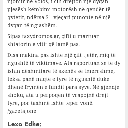
njohur në Volos, i cili drejton një dyqan
pjesësh këmbimi motorësh në qendër të
qytetit, ndërsa 31-vjeçari punonte në një
dyqan të ngjashëm.
Sipas taxydromos.gr, çifti u martuar
shtatorin e vitit që lamë pas.
Disa makina pas ishte një çift tjetër, miq të
ngushtë të viktimave. Ata raportuan se të dy
ishin dëshmitarë të skenës së tmerrshme,
teksa panë miqtë e tyre të ngushtë duke
dhënë frymën e fundit para syve. Në gjendje
shoku, ata u përpoqën të vrapojnë drejt
tyre, por tashmë ishte tepër vonë.
/gazetajone
Lexo Edhe: