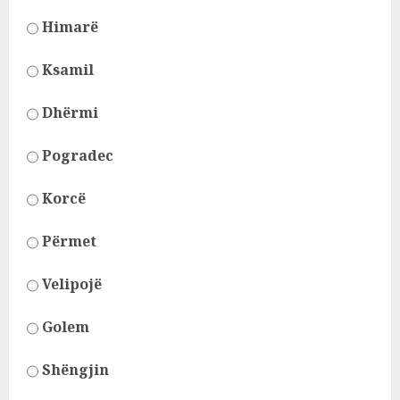
Himarë
Ksamil
Dhërmi
Pogradec
Korcë
Përmet
Velipojë
Golem
Shëngjin