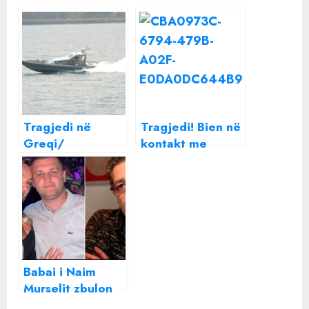
Tragjedi në
Tragjedi! Bien në
Greqi/
kontakt me
Trafikantët
rrymën, humb
hedhin në det 30
jetën nëna me dy
emigrantë të
vajzat e saj në
paligjshëm për t’i
Fushë-Arrëz
shpëtuar policisë,
një prej tyre
humb jetën
Babai i Naim
Murselit zbulon
bisedën e fundit