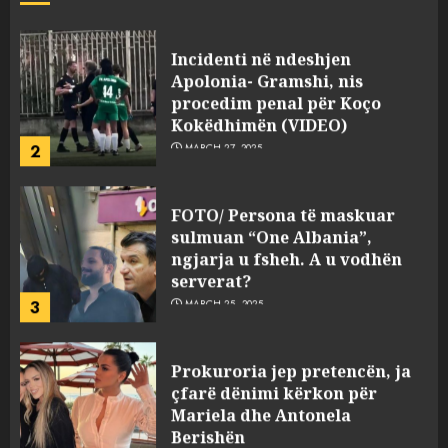
JULY 24, 2025
Incidenti në ndeshjen
Apolonia- Gramshi, nis
procedim penal për Koço
Kokëdhimën (VIDEO)
2
MARCH 27, 2025
FOTO/ Persona të maskuar
sulmuan “One Albania”,
ngjarja u fsheh. A u vodhën
serverat?
3
MARCH 25, 2025
Prokuroria jep pretencën, ja
çfarë dënimi kërkon për
Mariela dhe Antonela
Berishën