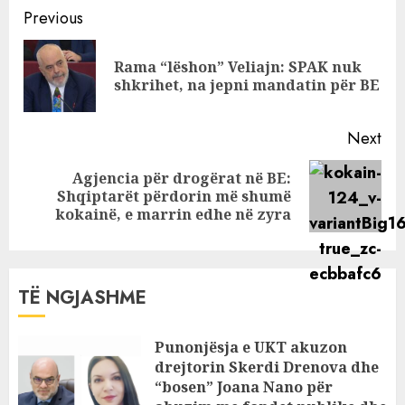
Continue
me Liridonën,
Previous
flet për jetën e
Reading
luksit të të birit
Rama “lëshon” Veliajn: SPAK nuk
Pre
shkrihet, na jepni mandatin për BE
pos
Next
Agjencia për drogërat në BE:
Next
Shqiptarët përdorin më shumë
post:
kokainë, e marrin edhe në zyra
TË NGJASHME
Punonjësja e UKT akuzon
drejtorin Skerdi Drenova dhe
“bosen” Joana Nano për