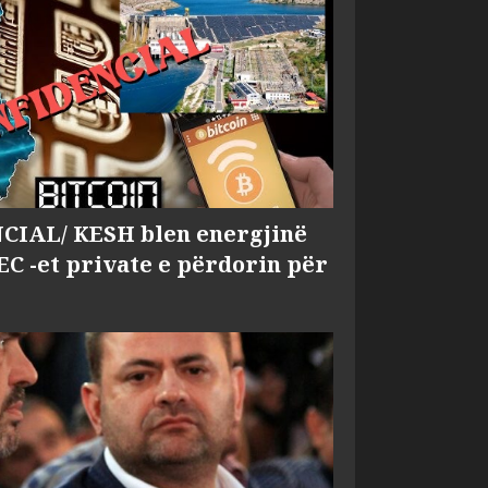
IAL/ KESH blen energjinë
EC -et private e përdorin për