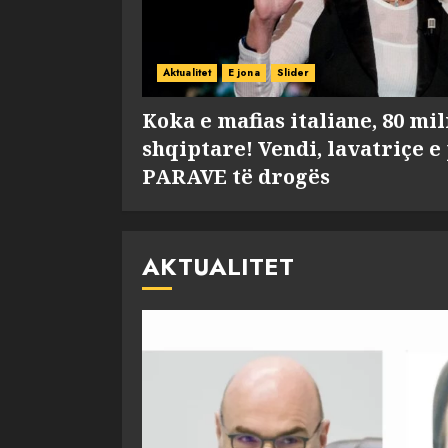
Aktualitet
E jona
Slider
Koka e mafias italiane, 80 mi
shqiptare! Vendi, lavatriçe e
PARAVE të drogës
AKTUALITET