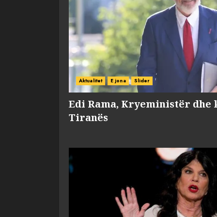
Aktualitet
E jona
Slider
Edi Rama, Kryeministër dhe 
Tiranës