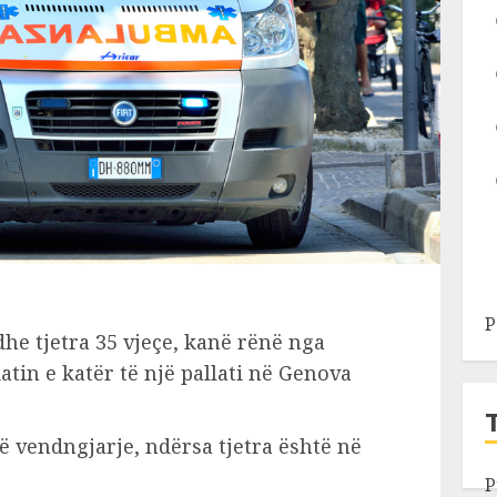
P
dhe tjetra 35 vjeçe, kanë rënë nga
atin e katër të një pallati në Genova
ë vendngjarje, ndërsa tjetra është në
P