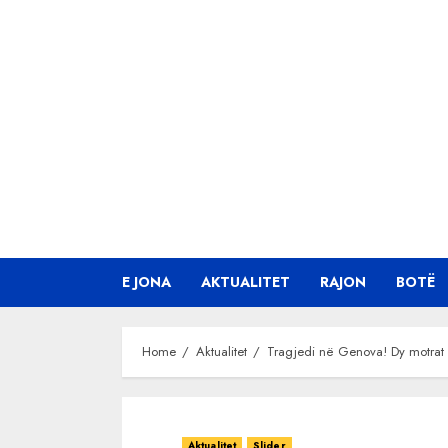
Skip
to
content
E JONA
AKTUALITET
RAJON
BOTË
Home
Aktualitet
Tragjedi në Genova! Dy motrat shq
Aktualitet
Slider