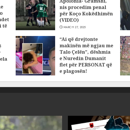
Apolonia- Gramshi,
he
nis procedim penal
o
për Koço Kokëdhimën
ndet
(VIDEO)
 të
MARCH 27, 2025
“Ai që drejtonte
makinën më ngjau me
ë
Talo Çelën”, dëshmia
r
e Nuredin Dumanit
ela
flet për PERSONAT që
e plagosën!
MARCH 25, 2025