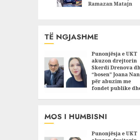
dyshohet 
Ramazan Matajn
TË NGJASHME
Punonjësja e UKT
akuzon drejtorin
Skerdi Drenova d
“bosen” Joana Nan
për abuzim me
fondet publike dh
pasuri të
pajustifikuar
JULY 24, 2025
MOS I HUMBISNI
Punonjësja e UKT