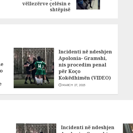
post:
se…
post:
vëllezërve çelësin e
shtëpisë
Incidenti në ndeshjen
Apolonia- Gramshi,
he
nis procedim penal
o
për Koço
Kokëdhimën (VIDEO)
e
MARCH 27, 2025
Incidenti në ndeshjen