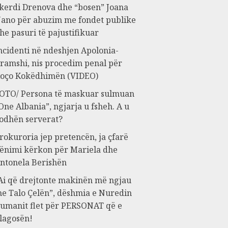
kerdi Drenova dhe “bosen” Joana
ano për abuzim me fondet publike
he pasuri të pajustifikuar
ncidenti në ndeshjen Apolonia-
ramshi, nis procedim penal për
oço Kokëdhimën (VIDEO)
OTO/ Persona të maskuar sulmuan
One Albania”, ngjarja u fsheh. A u
odhën serverat?
rokuroria jep pretencën, ja çfarë
ënimi kërkon për Mariela dhe
ntonela Berishën
Ai që drejtonte makinën më ngjau
e Talo Çelën”, dëshmia e Nuredin
umanit flet për PERSONAT që e
lagosën!