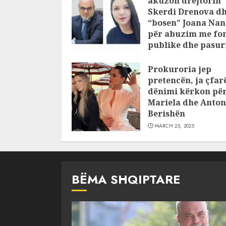
akuzon drejtorin
Skerdi Drenova d
“bosen” Joana Nan
për abuzim me fo
publike dhe pasuri
pajustifikuar
Prokuroria jep
JULY 24, 2025
pretencën, ja çfar
dënimi kërkon pë
Mariela dhe Anton
Berishën
MARCH 25, 2025
BËMA SHQIPTARE