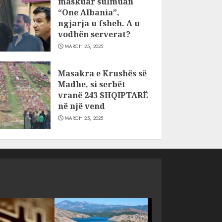
maskuar sulmuan
“One Albania”,
ngjarja u fsheh. A u
vodhën serverat?
MARCH 25, 2025
Masakra e Krushës së
Madhe, si serbët
vranë 243 SHQIPTARË
në një vend
MARCH 25, 2025