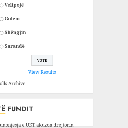
Velipojë
Golem
Shëngjin
Sarandë
View Results
olls Archive
TË FUNDIT
unonjësja e UKT akuzon drejtorin