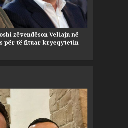
shi zëvendëson Veliajn në
s për të fituar kryeqytetin