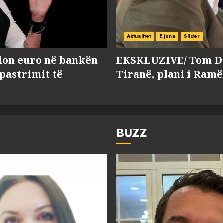
Aktualitet
E jona
Slider
lion euro në bankën
EKSKLUZIVE/ Tom Do
 pastrimit të
Tiranë, plani i Ramë
BUZZ