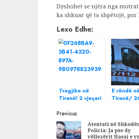
Dyshohet se njëra nga motrat 
ka shkuar që ta shpëtojë, por 
Lexo Edhe:
Tragjike në
E rëndë n
Tiranë! 2 vjeçari
Tiranë/ 2
bie nga kati i 5-të
vjeçarja h
Continue
i pallatit, vdes në
nga kati i 
Previous
vend
pallatit, po
Reading
Atentati në Shkodër
Nga dekla
Policia: Ja pse dy
familjarëv
vëllezërit Hasaj e v