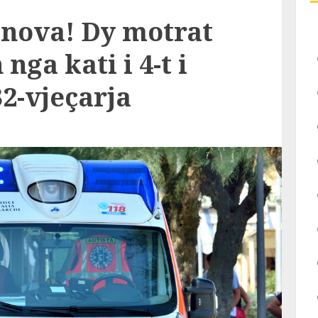
enova! Dy motrat
nga kati i 4-t i
32-vjeçarja