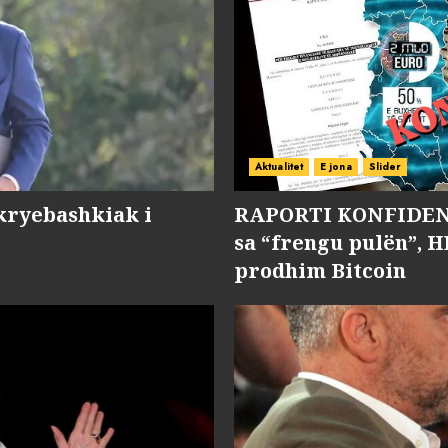
Aktualitet
E jona
Slider
kryebashkiak i
RAPORTI KONFIDENC
sa “frengu pulën”, H
prodhim Bitcoin