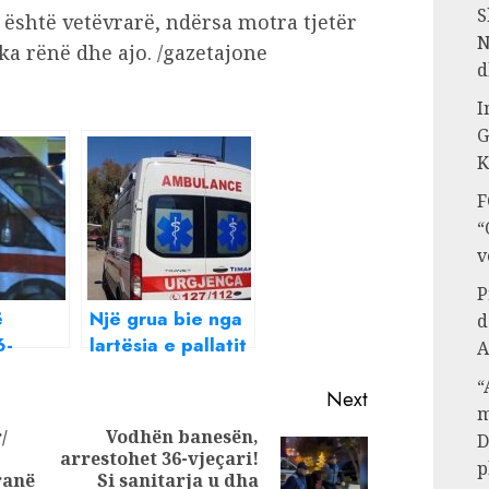
S
është vetëvrarë, ndërsa motra tjetër
N
ka rënë dhe ajo. /gazetajone
d
I
G
K
F
“
v
P
ë
Një grua bie nga
d
6-
lartësia e pallatit
A
idhet
në Tiranë, vdes
“
5-të i
55- vjeçarja!
Next
m
licia:
/
Vodhën banesën,
D
rimet e
arrestohet 36-vjeçari!
Previous
p
Next
e
ranë
Si sanitarja u dha