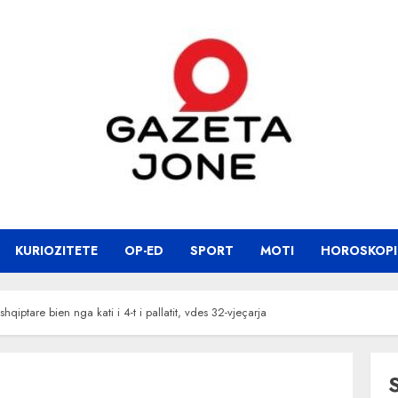
KURIOZITETE
OP-ED
SPORT
MOTI
HOROSKOPI
iptare bien nga kati i 4-t i pallatit, vdes 32-vjeçarja