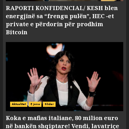
RAPORTI KONFIDENCIAL/ KESH blen
energjinë sa “frengu pulën”, HEC -et
private e përdorin për prodhim
Bitcoin
Aktualitet
E jona
Slider
Koka e mafias italiane, 80 milion euro
në bankën shqiptare! Vendi, lavatriçe