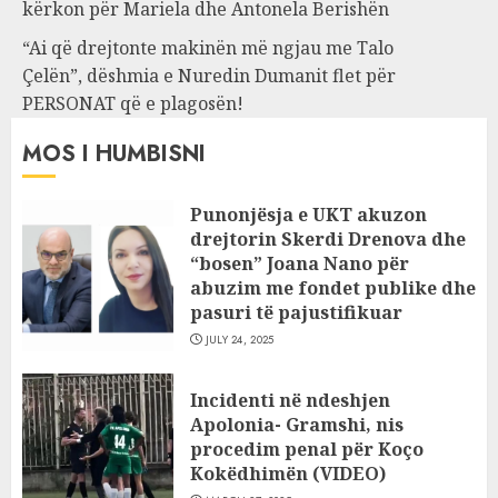
kërkon për Mariela dhe Antonela Berishën
“Ai që drejtonte makinën më ngjau me Talo
Çelën”, dëshmia e Nuredin Dumanit flet për
PERSONAT që e plagosën!
MOS I HUMBISNI
Punonjësja e UKT akuzon
drejtorin Skerdi Drenova dhe
“bosen” Joana Nano për
abuzim me fondet publike dhe
pasuri të pajustifikuar
JULY 24, 2025
Incidenti në ndeshjen
Apolonia- Gramshi, nis
procedim penal për Koço
Kokëdhimën (VIDEO)