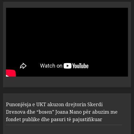
“Ai që drejtonte makinën më
ngjau me Talo Çelën”,
dëshmia e Nuredin Dumanit
flet për PERSONAT që e
plagosën!
5
MARCH 25, 2025
Punonjësja e UKT akuzon
drejtorin Skerdi Drenova dhe
“bosen” Joana Nano për
abuzim me fondet publike dhe
pasuri të pajustifikuar
1
JULY 24, 2025
Incidenti në ndeshjen
Punonjësja e UKT akuzon drejtorin Skerdi
Apolonia- Gramshi, nis
procedim penal për Koço
Drenova dhe “bosen” Joana Nano për abuzim me
Kokëdhimën (VIDEO)
fondet publike dhe pasuri të pajustifikuar
2
MARCH 27, 2025