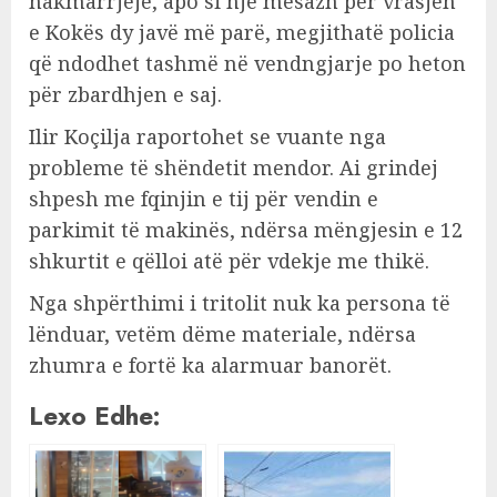
hakmarrjeje, apo si një mesazh për vrasjen
e Kokës dy javë më parë, megjithatë policia
që ndodhet tashmë në vendngjarje po heton
për zbardhjen e saj.
Ilir Koçilja raportohet se vuante nga
probleme të shëndetit mendor. Ai grindej
shpesh me fqinjin e tij për vendin e
parkimit të makinës, ndërsa mëngjesin e 12
shkurtit e qëlloi atë për vdekje me thikë.
Nga shpërthimi i tritolit nuk ka persona të
lënduar, vetëm dëme materiale, ndërsa
zhumra e fortë ka alarmuar banorët.
Lexo Edhe: