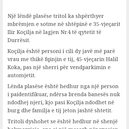
Një lëndë plasëse tritol ka shpërthyer
mbrëmjen e sotme në shtëpinë e 35-vjeçarit
Ilir Koçilja në lagjen Nr.4 të qytetit të
Durrësit.
Koçilja është personi i cili dy javë më parë
vrau me thikë fqinjin e tij, 45-vjeçarin Halil
Koka, pas një sherri për vendparkimin e
automjetit.
Lënda plasëse është hedhur nga një person
i paidentifikuar, ndërsa brenda banesës nuk
ndodhej njeri, kjo pasi Koçilja ndodhet në
burg dhe familja e tij jeton jashtë shtetit.
Tritoli dyshohet se është hedhur në shenjë