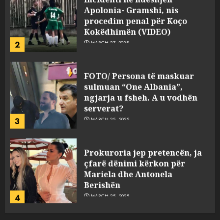
Apolonia- Gramshi, nis
procedim penal për Koço
Kokëdhimën (VIDEO)
2
MARCH 27, 2025
FOTO/ Persona të maskuar
sulmuan “One Albania”,
ngjarja u fsheh. A u vodhën
serverat?
3
MARCH 25, 2025
Prokuroria jep pretencën, ja
çfarë dënimi kërkon për
Mariela dhe Antonela
Berishën
4
MARCH 25, 2025