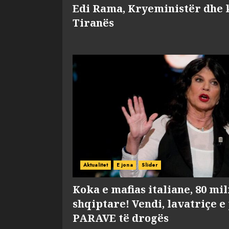
Edi Rama, Kryeministër dhe 
Tiranës
Aktualitet
E jona
Slider
Koka e mafias italiane, 80 mi
shqiptare! Vendi, lavatriçe e
PARAVE të drogës