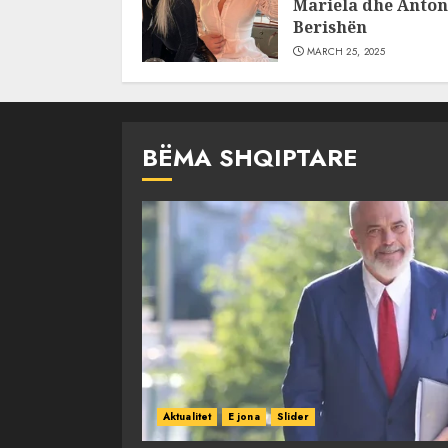
Mariela dhe Anton
Berishën
MARCH 25, 2025
BËMA SHQIPTARE
Aktualitet
E jona
Slider