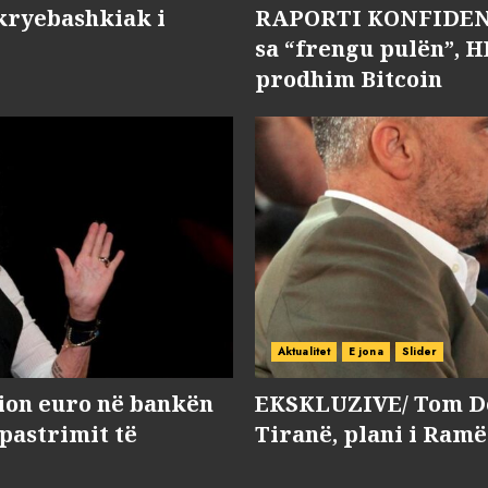
kryebashkiak i
RAPORTI KONFIDENC
sa “frengu pulën”, H
prodhim Bitcoin
Aktualitet
E jona
Slider
lion euro në bankën
EKSKLUZIVE/ Tom Do
 pastrimit të
Tiranë, plani i Ramë