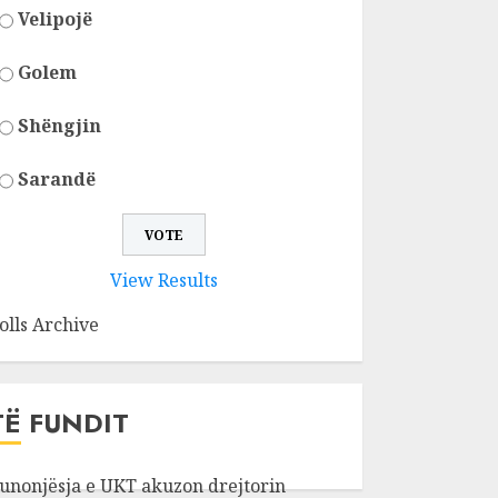
Velipojë
Golem
Shëngjin
Sarandë
View Results
olls Archive
TË FUNDIT
unonjësja e UKT akuzon drejtorin