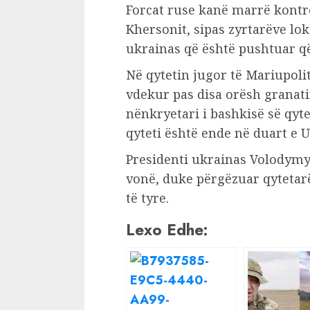
Forcat ruse kanë marrë kontrol
Khersonit, sipas zyrtarëve lok
ukrainas që është pushtuar që 
Në qytetin jugor të Mariupoli
vdekur pas disa orësh granat
nënkryetari i bashkisë së qyte
qyteti është ende në duart e 
Presidenti ukrainas Volodymyr
vonë, duke përgëzuar qytetar
të tyre.
Lexo Edhe: