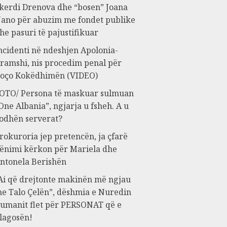
kerdi Drenova dhe “bosen” Joana
ano për abuzim me fondet publike
he pasuri të pajustifikuar
ncidenti në ndeshjen Apolonia-
ramshi, nis procedim penal për
oço Kokëdhimën (VIDEO)
OTO/ Persona të maskuar sulmuan
One Albania”, ngjarja u fsheh. A u
odhën serverat?
rokuroria jep pretencën, ja çfarë
ënimi kërkon për Mariela dhe
ntonela Berishën
Ai që drejtonte makinën më ngjau
e Talo Çelën”, dëshmia e Nuredin
umanit flet për PERSONAT që e
lagosën!