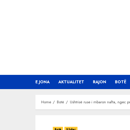
Skip
to
content
E JONA
AKTUALITET
RAJON
BOTË
Home
Botë
Ushtrisë ruse i mbaron nafta, ngec p
Botë
Slider