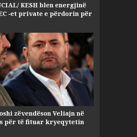
IAL/ KESH blen energjinë
EC -et private e përdorin për
shi zëvendëson Veliajn në
s për të fituar kryeqytetin