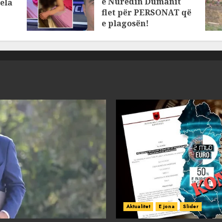
e Nuredin Dumanit
ela
flet për PERSONAT që
e plagosën!
MARCH 25, 2025
Aktualitet
E jona
Slider