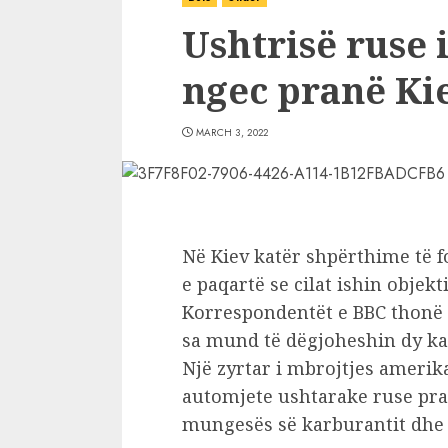
Ushtrisë ruse 
ngec pranë Ki
MARCH 3, 2022
Në Kiev katër shpërthime të f
e paqartë se cilat ishin objek
Korrespondentët e BBC thonë 
sa mund të dëgjoheshin dy kat
Një zyrtar i mbrojtjes ameri
automjete ushtarake ruse pra
mungesës së karburantit dhe