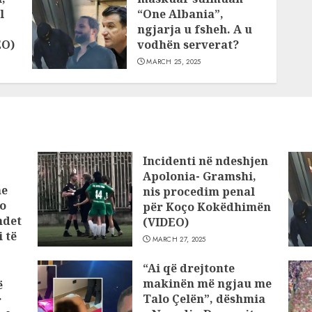
l
“One Albania”,
ngjarja u fsheh. A u
EO)
vodhën serverat?
MARCH 25, 2025
Incidenti në ndeshjen
Apolonia- Gramshi,
he
nis procedim penal
o
për Koço Kokëdhimën
ndet
(VIDEO)
 të
MARCH 27, 2025
“Ai që drejtonte
makinën më ngjau me
ë
Talo Çelën”, dëshmia
r