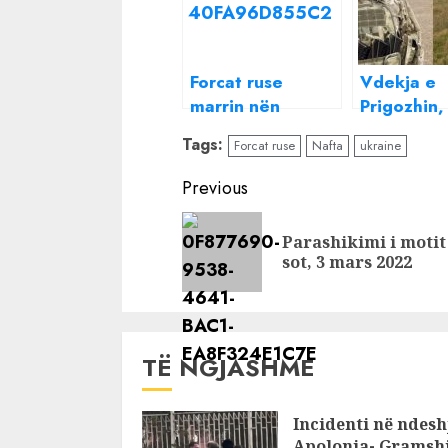
Forcat ruse
Vdekja e
marrin nën
Prigozhin,
kontroll
Wagner: A
Tags:
Forcat ruse
Nafta
ukraine
aeroportin e
rrëzua nga
Kievit
e ushtrisë
Continue
Previous
Reading
Parashikimi i motit
sot, 3 mars 2022
TË NGJASHME
Incidenti në ndesh
Apolonia- Gramshi