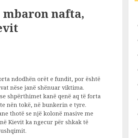
i mbaron nafta,
evit
orta ndodhën orët e fundit, por është
tivat nëse janë shënuar viktima.
se shpërthimet kanë qenë aq të forta
e nën tokë, në bunkerin e tyre.
kane thotë se një kolonë masive me
në Kievit ka ngecur për shkak të
 ushqimit.