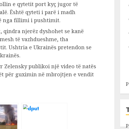
lin e qytetit port kyç jugor të
alë. Është qyteti i parë i madh
nga fillimi i pushtimit.
t, qindra njerëz dyshohet se kanë
imesh të vazhdueshme, tha
tit. Ushtria e Ukrainës pretendon se
Ukrainës.
 Zelensky publikoi një video të natës
ët për guximin në mbrojtjen e vendit
P
P