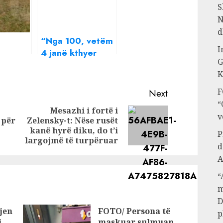
S
N
d
“Nga 100, vetëm
I
4 janë kthyer
G
vioni u
gjallë”,
K
 forcat
politikania ruse
 ruse
tregon tmerrin e
F
Next
ushtrisë së Putinit
“
Mesazhi i fortë i
në Ukrainë
v
 për
Zelensky-t: Nëse rusët
Previous
Next
kanë hyrë diku, do t’i
P
post:
post:
largojmë të turpëruar
d
A
“
m
D
jen
FOTO/ Persona të
p
,
maskuar sulmuan