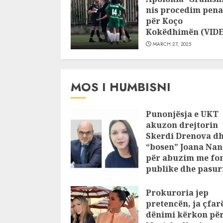
nis procedim pena
për Koço
Kokëdhimën (VID
MARCH 27, 2025
MOS I HUMBISNI
Punonjësja e UKT
akuzon drejtorin
Skerdi Drenova d
“bosen” Joana Nan
për abuzim me fo
publike dhe pasuri
pajustifikuar
Prokuroria jep
JULY 24, 2025
pretencën, ja çfar
dënimi kërkon pë