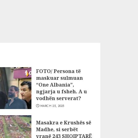
FOTO/ Persona të
maskuar sulmuan
“One Albania”,
ngjarja u fsheh. A u
vodhën serverat?
MARCH 25, 2025
Masakra e Krushës së
Madhe, si serbët
vranë 243 SHQIPTARË