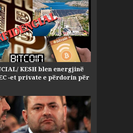
IAL/ KESH blen energjinë
EC -et private e përdorin për