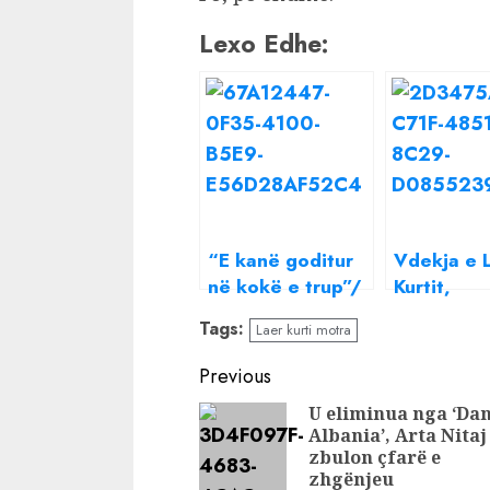
Lexo Edhe:
“E kanë goditur
Vdekja e 
në kokë e trup”/
Kurtit,
Trondit shoku i
Rrumbulla
Tags:
Laer kurti motra
Lear Kurtit: E
gjithë efe
gjeta të shtrirë
që e ndal
Continue
Previous
në tokë në
pezulluar 
Reading
U eliminua nga ‘Da
Komisariat, fajin
detyra
Albania’, Arta Nitaj
e ka policia
zbulon çfarë e
zhgënjeu