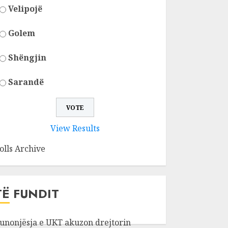
Velipojë
Golem
Shëngjin
Sarandë
View Results
olls Archive
TË FUNDIT
unonjësja e UKT akuzon drejtorin