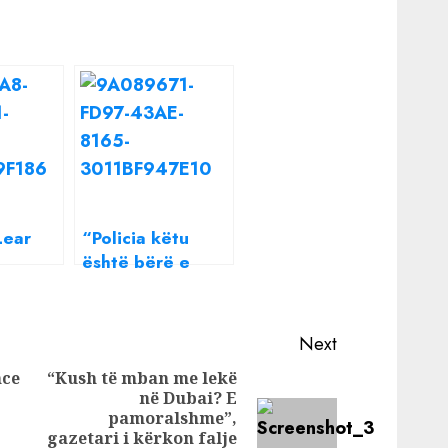
Lear
“Policia këtu
është bërë e
ku: Të
tmerrshme, nuk
ktivët
kanë siguri të
uan janë
rinjtë”, flet e ëma
Next
nga
e Lear Kurtit: Ai
nce
“Kush të mban me lekë
kishte një
në Dubai? E
Previous
parandjenjë, nuk
pamoralshme”,
post:
e meritonte këtë
Next
gazetari i kërkon falje