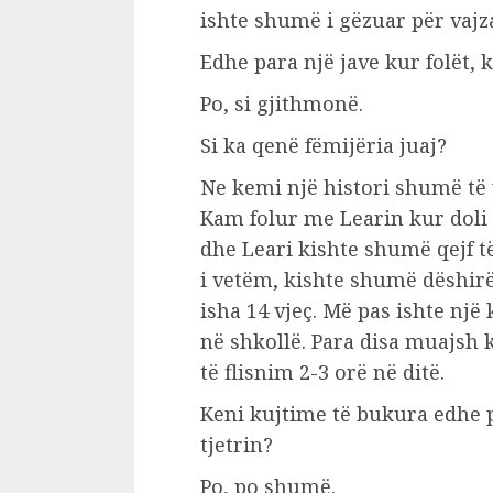
ishte shumë i gëzuar për vajz
Edhe para një jave kur folët, 
Po, si gjithmonë.
Si ka qenë fëmijëria juaj?
Ne kemi një histori shumë të
Kam folur me Learin kur doli 
dhe Leari kishte shumë qejf të
i vetëm, kishte shumë dëshirë
isha 14 vjeç. Më pas ishte një
në shkollë. Para disa muajsh 
të flisnim 2-3 orë në ditë.
Keni kujtime të bukura edhe 
tjetrin?
Po, po shumë.