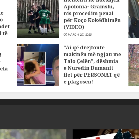
Apolonia- Gramshi,
he
nis procedim penal
o
për Koço Kokëdhimën
ndet
(VIDEO)
 të
MARCH 27, 2025
“Ai që drejtonte
makinën më ngjau me
ë
Talo Çelën”, dëshmia
r
e Nuredin Dumanit
ela
flet për PERSONAT që
e plagosën!
MARCH 25, 2025