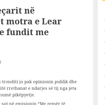
eçarit në
et motra e Lear
 e fundit me
i tronditi jo pak opinionin publik dhe
të rrethanat e ndarjes së tij nga jeta
humë pikëpyetje.
ur sot në emisionin “Me zemër të