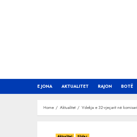
Skip
to
content
E JONA
AKTUALITET
RAJON
BOTË
Home
Aktualitet
Vdekja e 32-vjeçarit në komisari
Aktualitet
Slider