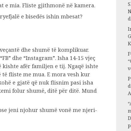
S
at e mia. Fliste gjithmonë në kamera.
N
kryefjalë e bisedës ishin mbesat?
d
I
G
K
 veçantë dhe shumë të komplikuar.
F
“FB” dhe “Instagram”. Isha 14-15 vjeç
“
 kishte afër familjen e tij. Ngaqë ishte
v
 të fliste me mua. E mora vesh kur
P
 kohë e gjatë që nuk flisnim pasi isha
d
kemi folur shumë, ditë për ditë. Mund
A
“
pse jeni njohur shumë vonë me njeri-
m
D
p