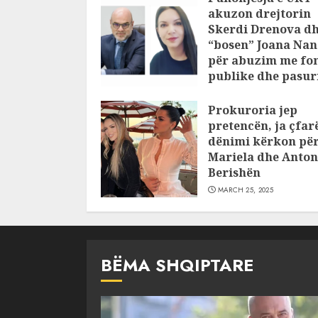
akuzon drejtorin
Skerdi Drenova d
“bosen” Joana Nan
për abuzim me fo
publike dhe pasuri
pajustifikuar
Prokuroria jep
JULY 24, 2025
pretencën, ja çfar
dënimi kërkon pë
Mariela dhe Anton
Berishën
MARCH 25, 2025
BËMA SHQIPTARE