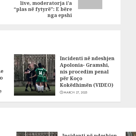
tmerr
post:
live, moderatorja i’a
“plas në fytyrë”: E bëre
nga epshi
Incidenti në ndeshjen
Apolonia- Gramshi,
he
nis procedim penal
o
për Koço
Kokëdhimën (VIDEO)
e
MARCH 27, 2025
Incidenti në ndeshjen