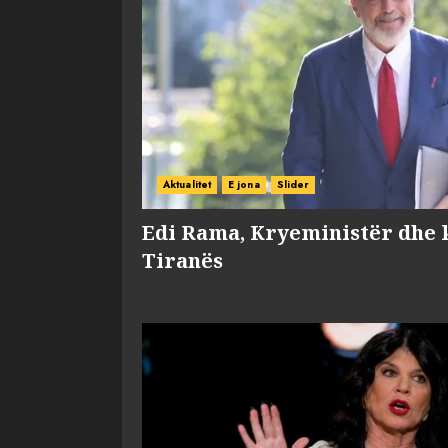
Aktualitet
E jona
Slider
Edi Rama, Kryeministër dhe 
Tiranës