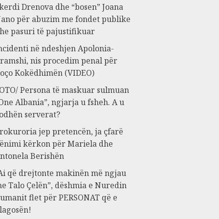
kerdi Drenova dhe “bosen” Joana
ano për abuzim me fondet publike
he pasuri të pajustifikuar
ncidenti në ndeshjen Apolonia-
ramshi, nis procedim penal për
oço Kokëdhimën (VIDEO)
OTO/ Persona të maskuar sulmuan
One Albania”, ngjarja u fsheh. A u
odhën serverat?
rokuroria jep pretencën, ja çfarë
ënimi kërkon për Mariela dhe
ntonela Berishën
Ai që drejtonte makinën më ngjau
e Talo Çelën”, dëshmia e Nuredin
umanit flet për PERSONAT që e
lagosën!