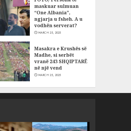
maskuar sulmuan
“One Albania”,
ngjarja u fsheh. A u
vodhën serverat?
MARCH 25, 2025
Masakra e Krushës së
Madhe, si serbët
vranë 243 SHQIPTARË
në një vend
MARCH 25, 2025