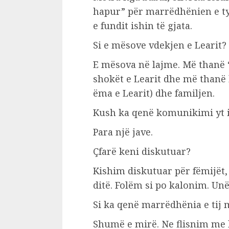
hapur” për marrëdhënien e tyr
e fundit ishin të gjata.
Si e mësove vdekjen e Learit?
E mësova në lajme. Më thanë “
shokët e Learit dhe më thanë
ëma e Learit) dhe familjen.
Kush ka qenë komunikimi yt i 
Para një jave.
Çfarë keni diskutuar?
Kishim diskutuar për fëmijët,
ditë. Folëm si po kalonim. Un
Si ka qenë marrëdhënia e tij
Shumë e mirë. Ne flisnim me 