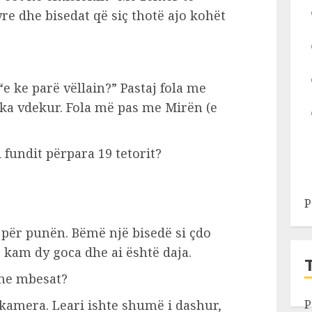
e dhe bisedat që siç thotë ajo kohët
e ke parë vëllain?” Pastaj fola me
 ka vdekur. Fola më pas me Mirën (e
fundit përpara 19 tetorit?
P
 për punën. Bëmë një bisedë si çdo
ë kam dy goca dhe ai është daja.
 me mbesat?
kamera. Leari ishte shumë i dashur,
P