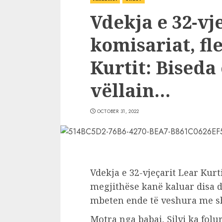
Vdekja e 32-vj
komisariat, fl
Kurtit: Biseda
vëllain…
OCTOBER 31, 2022
Vdekja e 32-vjeçarit Lear Kurt
megjithëse kanë kaluar disa di
mbeten ende të veshura me s
Motra nga babai, Silvi ka fol