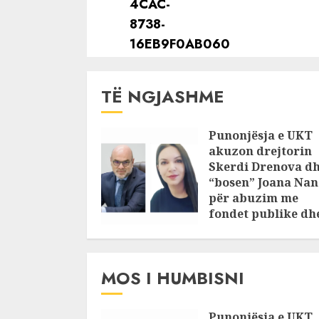
TË NGJASHME
Punonjësja e UKT
akuzon drejtorin
Skerdi Drenova d
“bosen” Joana Nan
për abuzim me
fondet publike dh
pasuri të
pajustifikuar
JULY 24, 2025
MOS I HUMBISNI
Punonjësja e UKT