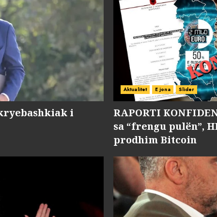
Aktualitet
E jona
Slider
kryebashkiak i
RAPORTI KONFIDENC
sa “frengu pulën”, H
prodhim Bitcoin