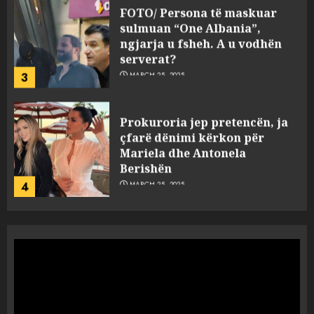
FOTO/ Persona të maskuar
sulmuan “One Albania”,
ngjarja u fsheh. A u vodhën
serverat?
3
MARCH 25, 2025
Prokuroria jep pretencën, ja
çfarë dënimi kërkon për
Mariela dhe Antonela
Berishën
4
MARCH 25, 2025
“Ai që drejtonte makinën më
ngjau me Talo Çelën”,
dëshmia e Nuredin Dumanit
flet për PERSONAT që e
plagosën!
5
MARCH 25, 2025