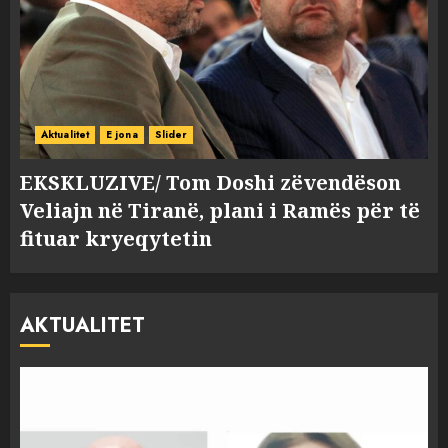
Aktualitet
E jona
Slider
EKSKLUZIVE/ Tom Doshi zëvendëson
Veliajn në Tiranë, plani i Ramës për të
fituar kryeqytetin
AKTUALITET