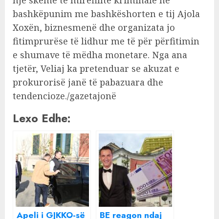
bashkëpunim me bashkëshorten e tij Ajola
Xoxën, biznesmenë dhe organizata jo
fitimprurëse të lidhur me të për përfitimin
e shumave të mëdha monetare. Nga ana
tjetër, Veliaj ka pretenduar se akuzat e
prokurorisë janë të pabazuara dhe
tendencioze./gazetajonë
Lexo Edhe:
Apeli i GJKKO-së
BE reagon ndaj