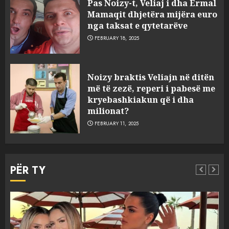
Pas Noizy-t, Veliaj i dha Ermal
Mamaqit dhjetëra mijëra euro
nga taksat e qytetarëve
FEBRUARY 18, 2025
FOTO/ Persona të maskuar
Noizy braktis Veliajn në ditën
sulmuan “One Albania”,
më të zezë, reperi i pabesë me
ngjarja u fsheh. A u vodhën
kryebashkiakun që i dha
serverat?
milionat?
3
MARCH 25, 2025
FEBRUARY 11, 2025
Prokuroria jep pretencën, ja
çfarë dënimi kërkon për
PËR TY
Mariela dhe Antonela
Berishën
4
MARCH 25, 2025
“Ai që drejtonte makinën më
Aktualitet
Slider