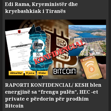
Edi Rama, Kryeministër dhe
kryebashkiak i Tiranës
Aktualitet
E jona
Slider
RAPORTI KONFIDENCIAL/ KESH blen
energjinë sa “frengu pulën”, HEC -et
private e përdorin për prodhim
Bitcoin