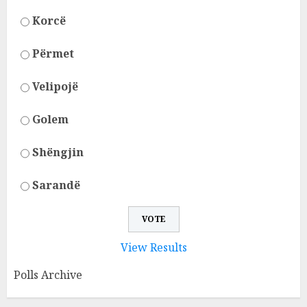
Korcë
Përmet
Velipojë
Golem
Shëngjin
Sarandë
View Results
Polls Archive