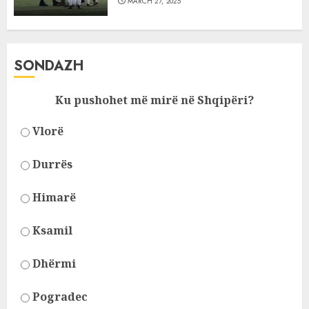
MARCH 27, 2025
SONDAZH
Ku pushohet më mirë në Shqipëri?
Vlorë
Durrës
Himarë
Ksamil
Dhërmi
Pogradec