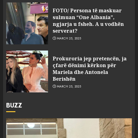
FOTO/ Persona të maskuar
sulmuan “One Albania”,
ngjarja u fsheh. A u vodhën
serverat?
MARCH 25, 2025
Prokuroria jep pretencën, ja
çfarë dënimi kërkon për
Mariela dhe Antonela
Berishën
MARCH 25, 2025
BUZZ