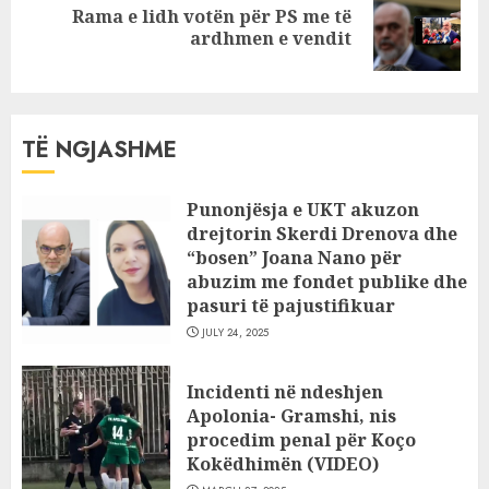
Rama e lidh votën për PS me të
Next
ardhmen e vendit
post:
TË NGJASHME
Punonjësja e UKT akuzon
drejtorin Skerdi Drenova dhe
“bosen” Joana Nano për
abuzim me fondet publike dhe
pasuri të pajustifikuar
JULY 24, 2025
Incidenti në ndeshjen
Apolonia- Gramshi, nis
procedim penal për Koço
Kokëdhimën (VIDEO)