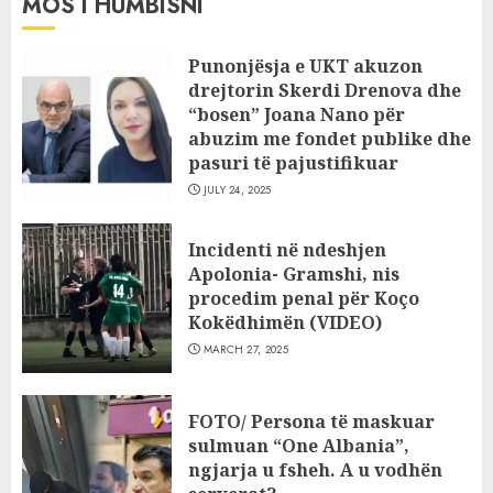
MOS I HUMBISNI
Punonjësja e UKT akuzon
drejtorin Skerdi Drenova dhe
“bosen” Joana Nano për
abuzim me fondet publike dhe
pasuri të pajustifikuar
JULY 24, 2025
Incidenti në ndeshjen
Apolonia- Gramshi, nis
procedim penal për Koço
Kokëdhimën (VIDEO)
MARCH 27, 2025
FOTO/ Persona të maskuar
sulmuan “One Albania”,
ngjarja u fsheh. A u vodhën