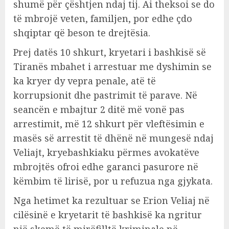
shumë për çështjen ndaj tij. Ai theksoi se do
të mbrojë veten, familjen, por edhe çdo
shqiptar që beson te drejtësia.
Prej datës 10 shkurt, kryetari i bashkisë së
Tiranës mbahet i arrestuar me dyshimin se
ka kryer dy vepra penale, atë të
korrupsionit dhe pastrimit të parave. Në
seancën e mbajtur 2 ditë më vonë pas
arrestimit, më 12 shkurt për vleftësimin e
masës së arrestit të dhënë në mungesë ndaj
Veliajt, kryebashkiaku përmes avokatëve
mbrojtës ofroi edhe garanci pasurore në
këmbim të lirisë, por u refuzua nga gjykata.
Nga hetimet ka rezultuar se Erion Veliaj në
cilësinë e kryetarit të bashkisë ka ngritur
një skemë të mirëfilltë kriminale në