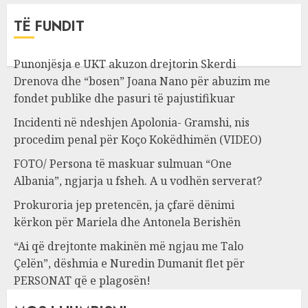
TË FUNDIT
Punonjësja e UKT akuzon drejtorin Skerdi
Drenova dhe “bosen” Joana Nano për abuzim me
fondet publike dhe pasuri të pajustifikuar
Incidenti në ndeshjen Apolonia- Gramshi, nis
procedim penal për Koço Kokëdhimën (VIDEO)
FOTO/ Persona të maskuar sulmuan “One
Albania”, ngjarja u fsheh. A u vodhën serverat?
Prokuroria jep pretencën, ja çfarë dënimi
kërkon për Mariela dhe Antonela Berishën
“Ai që drejtonte makinën më ngjau me Talo
Çelën”, dëshmia e Nuredin Dumanit flet për
PERSONAT që e plagosën!