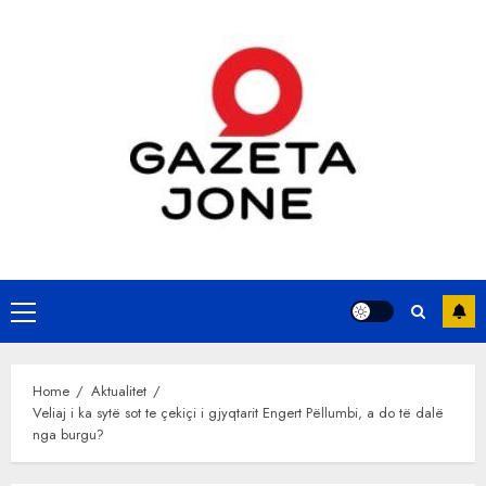
Skip
to
content
Primary
Menu
Home
Aktualitet
Veliaj i ka sytë sot te çekiçi i gjyqtarit Engert Pëllumbi, a do të dalë
nga burgu?