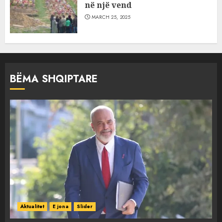
në një vend
MARCH 25, 2025
BËMA SHQIPTARE
Aktualitet
E jona
Slider