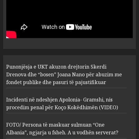
Punonjësja e UKT akuzon
drejtorin Skerdi Drenova dhe
“bosen” Joana Nano për
abuzim me fondet publike dhe
pasuri të pajustifikuar
1
JULY 24, 2025
Incidenti në ndeshjen
Punonjësja e UKT akuzon drejtorin Skerdi
Apolonia- Gramshi, nis
procedim penal për Koço
Drenova dhe “bosen” Joana Nano për abuzim me
Kokëdhimën (VIDEO)
fondet publike dhe pasuri të pajustifikuar
2
MARCH 27, 2025
Incidenti në ndeshjen Apolonia- Gramshi, nis
procedim penal për Koço Kokëdhimën (VIDEO)
FOTO/ Persona të maskuar
sulmuan “One Albania”,
ngjarja u fsheh. A u vodhën
FOTO/ Persona të maskuar sulmuan “One
serverat?
Albania”, ngjarja u fsheh. A u vodhën serverat?
3
MARCH 25, 2025