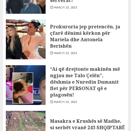
serverat?
MARCH 25, 2025
Prokuroria jep pretencën, ja
çfarë dënimi kërkon për
Mariela dhe Antonela
Berishën
MARCH 25, 2025
“Ai që drejtonte makinën më
ngjau me Talo Çelën”,
dëshmia e Nuredin Dumanit
flet për PERSONAT që e
plagosën!
MARCH 25, 2025
Masakra e Krushës së Madhe,
si serbët vranë 243 SHQIPTARË