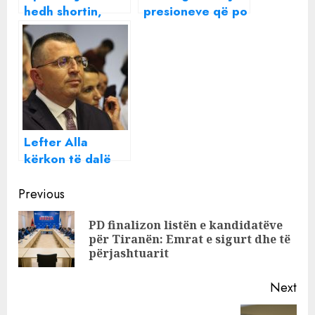
hedh shortin,
presioneve që po
gjyqtari Engert
u bëhet
Pëllumbi vendos
prokurorëve dhe
për Veliajn
gjyqtarit të
çështjes Veliaj
Lefter Alla
kërkon të dalë
nga burgu, Apeli
Continue
i Posaçëm vendos
Previous
sot për ish-
Reading
PD finalizon listën e kandidatëve
kryebashkiakun e
Pre
për Tiranën: Emrat e sigurt dhe të
Bulqizës
pos
përjashtuarit
Next