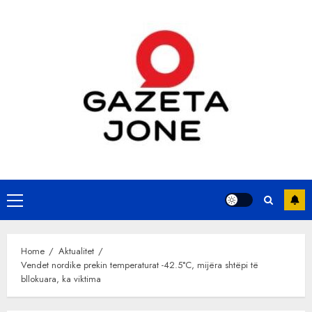
Skip
to
content
Primary
Menu
Home
Aktualitet
Vendet nordike prekin temperaturat -42.5°C, mijëra shtëpi të
bllokuara, ka viktima