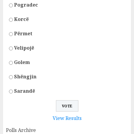
Pogradec
Korcë
Përmet
Velipojë
Golem
Shëngjin
Sarandë
View Results
Polls Archive