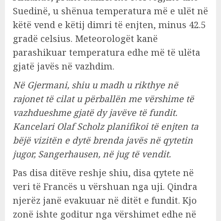
Suedinë, u shënua temperatura më e ulët në
këtë vend e këtij dimri të enjten, minus 42.5
gradë celsius. Meteorologët kanë
parashikuar temperatura edhe më të ulëta
gjatë javës në vazhdim.
Në Gjermani, shiu u madh u rikthye në
rajonet të cilat u përballën me vërshime të
vazhdueshme gjatë dy javëve të fundit.
Kancelari Olaf Scholz planifikoi të enjten ta
bëjë vizitën e dytë brenda javës në qytetin
jugor, Sangerhausen, në jug të vendit.
Pas disa ditëve reshje shiu, disa qytete në
veri të Francës u vërshuan nga uji. Qindra
njerëz janë evakuuar në ditët e fundit. Kjo
zonë ishte goditur nga vërshimet edhe në