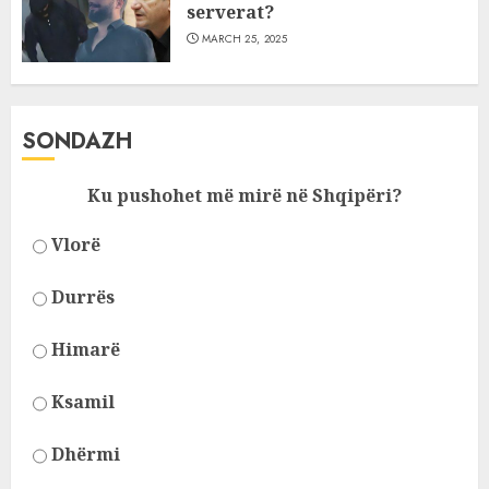
serverat?
MARCH 25, 2025
SONDAZH
Ku pushohet më mirë në Shqipëri?
Vlorë
Durrës
Himarë
Ksamil
Dhërmi