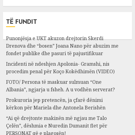
TË FUNDIT
Punonjësja e UKT akuzon drejtorin Skerdi
Drenova dhe “bosen” Joana Nano për abuzim me
fondet publike dhe pasuri të pajustifikuar
Incidenti në ndeshjen Apolonia- Gramshi, nis
procedim penal për Koço Kokëdhimën (VIDEO)
FOTO/ Persona të maskuar sulmuan “One
Albania”, ngjarja u fsheh. A u vodhën serverat?
Prokuroria jep pretencën, ja çfarë dënimi
kërkon për Mariela dhe Antonela Berishën
“Ai që drejtonte makinën më ngjau me Talo
Çelën”, dëshmia e Nuredin Dumanit flet për
PERSONAT që e plagosën!