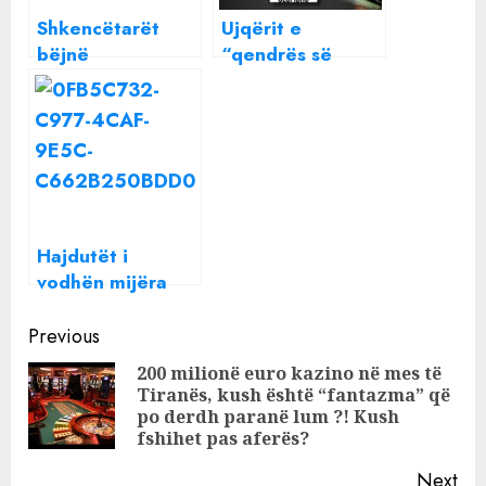
Shkencëtarët
Ujqërit e
bëjnë
“qendrës së
paralajmërimin e
biznesit STAR”.
frikshëm:
Historia shokuese
Temperaturat do
e një mega-
të shkojnë deri
mashtrimi me dy
në 52 gradë
“djem te
celsius, ja vendet
shkathët” dhe
që do të godasë
mijëra viktima
Hajdutët i
vodhën mijëra
euro në shtëpi,
Continue
biznesmeni i
Previous
famshëm shqiptar
Reading
200 milionë euro kazino në mes të
publikon pamjet
Tiranës, kush është “fantazma” që
Pre
po derdh paranë lum ?! Kush
pos
fshihet pas aferës?
Next