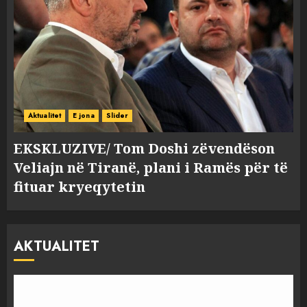
Aktualitet
E jona
Slider
EKSKLUZIVE/ Tom Doshi zëvendëson
Veliajn në Tiranë, plani i Ramës për të
fituar kryeqytetin
AKTUALITET