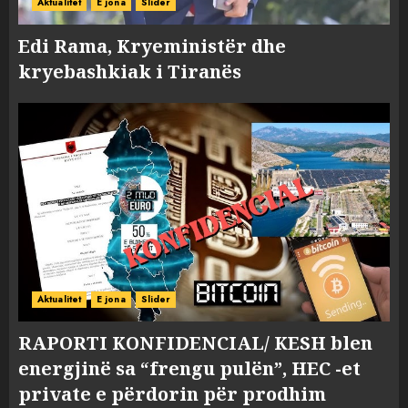
Aktualitet
E jona
Slider
Edi Rama, Kryeministër dhe
kryebashkiak i Tiranës
Aktualitet
E jona
Slider
RAPORTI KONFIDENCIAL/ KESH blen
energjinë sa “frengu pulën”, HEC -et
private e përdorin për prodhim