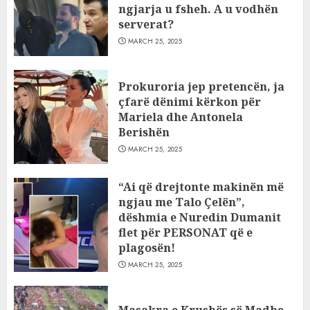
ngjarja u fsheh. A u vodhën
serverat?
MARCH 25, 2025
Prokuroria jep pretencën, ja
çfarë dënimi kërkon për
Mariela dhe Antonela
Berishën
MARCH 25, 2025
“Ai që drejtonte makinën më
ngjau me Talo Çelën”,
dëshmia e Nuredin Dumanit
flet për PERSONAT që e
plagosën!
MARCH 25, 2025