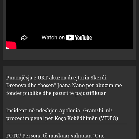
plagosën!
5
MARCH 25, 2025
Punonjësja e UKT akuzon
drejtorin Skerdi Drenova dhe
“bosen” Joana Nano për
abuzim me fondet publike dhe
pasuri të pajustifikuar
1
JULY 24, 2025
Incidenti në ndeshjen
Punonjësja e UKT akuzon drejtorin Skerdi
Apolonia- Gramshi, nis
procedim penal për Koço
Drenova dhe “bosen” Joana Nano për abuzim me
Kokëdhimën (VIDEO)
fondet publike dhe pasuri të pajustifikuar
2
MARCH 27, 2025
Incidenti në ndeshjen Apolonia- Gramshi, nis
procedim penal për Koço Kokëdhimën (VIDEO)
FOTO/ Persona të maskuar
sulmuan “One Albania”,
ngjarja u fsheh. A u vodhën
FOTO/ Persona të maskuar sulmuan “One