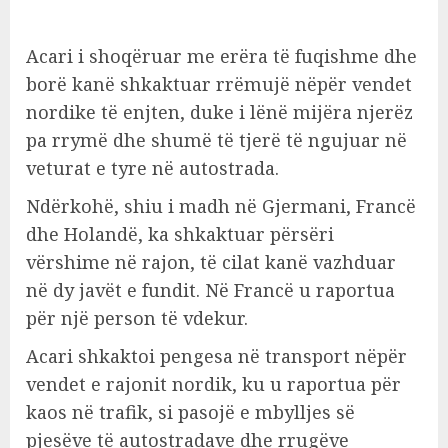
Acari i shoqëruar me erëra të fuqishme dhe
borë kanë shkaktuar rrëmujë nëpër vendet
nordike të enjten, duke i lënë mijëra njerëz
pa rrymë dhe shumë të tjerë të ngujuar në
veturat e tyre në autostrada.
Ndërkohë, shiu i madh në Gjermani, Francë
dhe Holandë, ka shkaktuar përsëri
vërshime në rajon, të cilat kanë vazhduar
në dy javët e fundit. Në Francë u raportua
për një person të vdekur.
Acari shkaktoi pengesa në transport nëpër
vendet e rajonit nordik, ku u raportua për
kaos në trafik, si pasojë e mbylljes së
pjesëve të autostradave dhe rrugëve