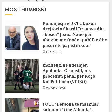
MOS I HUMBISNI
Punonjësja e UKT akuzon
drejtorin Skerdi Drenova dhe
“bosen” Joana Nano për
abuzim me fondet publike dhe
pasuri të pajustifikuar
JULY 24, 2025
Incidenti në ndeshjen
Apolonia- Gramshi, nis
procedim penal për Koço
Kokëdhimën (VIDEO)
MARCH 27, 2025
FOTO/ Persona të maskuar
sulmuan “One Albania”,