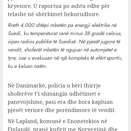
kryesore. U raportua po ashtu edhe për
telashe në shërbimet hekurudhore.
Rreth 4.000 shtëpi mbetën pa energji elektrike në
Suedi, ku temperaturat ranë minus 38 gradë celsius,
sipas radios publike të Suedisë. Në pjesët jugore të
vendit, shoferët mbetën të ngujuar në automjetet e
tyre, ose u evakuuan në një kompleks të afërt sportiv,
ku e kaluan natën.
Në Danimarkë, policia u bëri thirrje
shoferëve t’i shmangin udhëtimet e
panevojshme, pasi era dhe bora kapluan
pjesët veriore dhe perëndimore të vendit.
Në Lapland, komunë e Enonetekios në
Finlandë, pranë kufirit me Norvegjinë dhe