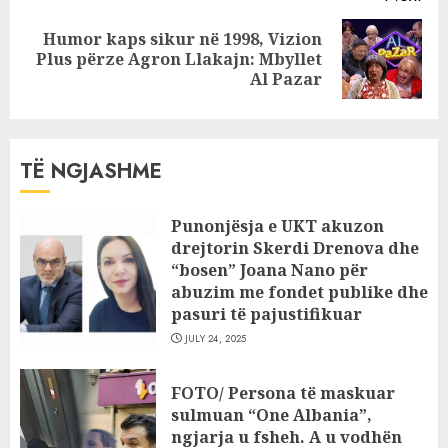
Humor kaps sikur në 1998, Vizion
Next
Plus përze Agron Llakajn: Mbyllet
post:
Al Pazar
TË NGJASHME
Punonjësja e UKT akuzon
drejtorin Skerdi Drenova dhe
“bosen” Joana Nano për
abuzim me fondet publike dhe
pasuri të pajustifikuar
JULY 24, 2025
FOTO/ Persona të maskuar
sulmuan “One Albania”,
ngjarja u fsheh. A u vodhën