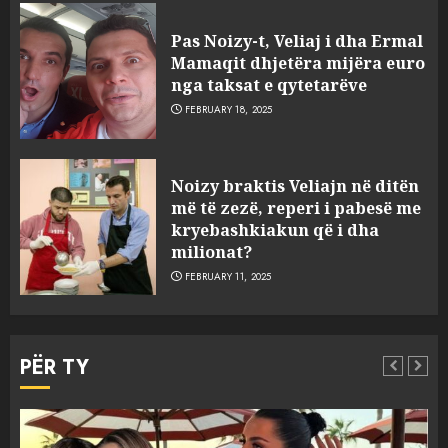
Pas Noizy-t, Veliaj i dha Ermal
Mamaqit dhjetëra mijëra euro
nga taksat e qytetarëve
FEBRUARY 18, 2025
FOTO/ Persona të maskuar
Noizy braktis Veliajn në ditën
sulmuan “One Albania”,
më të zezë, reperi i pabesë me
ngjarja u fsheh. A u vodhën
kryebashkiakun që i dha
serverat?
milionat?
3
MARCH 25, 2025
FEBRUARY 11, 2025
Prokuroria jep pretencën, ja
çfarë dënimi kërkon për
PËR TY
Mariela dhe Antonela
Berishën
4
MARCH 25, 2025