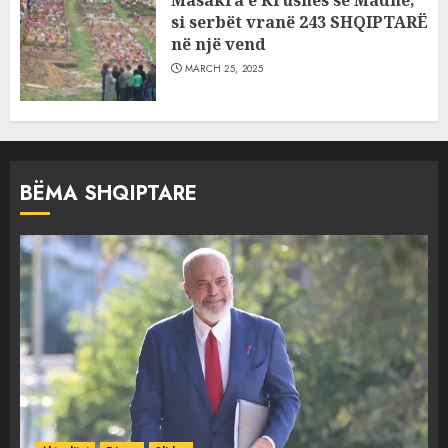
Masakra e Krushës së Madhe,
si serbët vranë 243 SHQIPTARË
në një vend
MARCH 25, 2025
BËMA SHQIPTARE