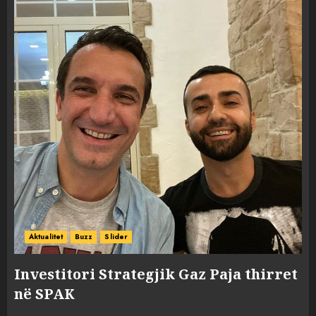
Aktualitet
Buzz
Slider
Investitori Strategjik Gaz Paja thirret
në SPAK