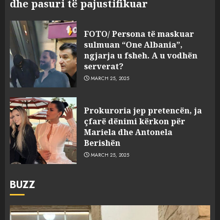
dhe pasuri të pajustifikuar
FOTO/ Persona të maskuar
sulmuan “One Albania”,
ngjarja u fsheh. A u vodhën
serverat?
MARCH 25, 2025
Prokuroria jep pretencën, ja
çfarë dënimi kërkon për
Mariela dhe Antonela
Berishën
MARCH 25, 2025
BUZZ