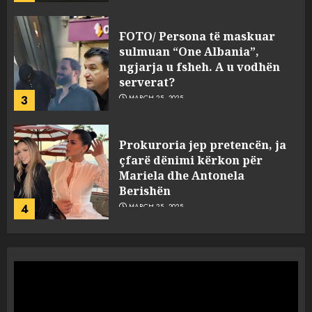
FOTO/ Persona të maskuar
sulmuan “One Albania”,
ngjarja u fsheh. A u vodhën
serverat?
3
MARCH 25, 2025
Prokuroria jep pretencën, ja
çfarë dënimi kërkon për
Mariela dhe Antonela
Berishën
4
MARCH 25, 2025
“Ai që drejtonte makinën më
ngjau me Talo Çelën”,
dëshmia e Nuredin Dumanit
flet për PERSONAT që e