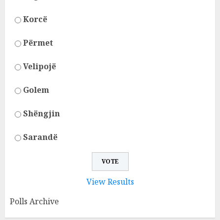
Korcë
Përmet
Velipojë
Golem
Shëngjin
Sarandë
View Results
Polls Archive