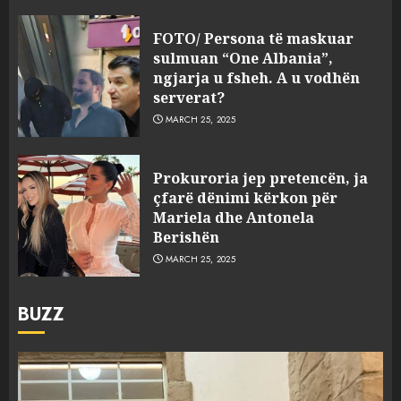
FOTO/ Persona të maskuar
sulmuan “One Albania”,
ngjarja u fsheh. A u vodhën
serverat?
MARCH 25, 2025
Prokuroria jep pretencën, ja
çfarë dënimi kërkon për
Mariela dhe Antonela
Berishën
MARCH 25, 2025
BUZZ