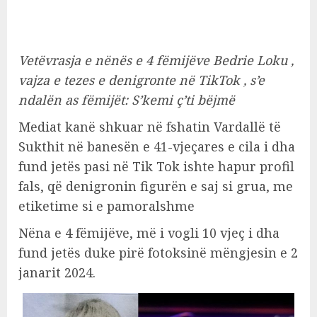
Vetëvrasja e nënës e 4 fëmijëve Bedrie Loku ,
vajza e tezes e denigronte në TikTok , s’e
ndalën as fëmijët: S’kemi ç’ti bëjmë
Mediat kanë shkuar në fshatin Vardallë të
Sukthit në banesën e 41-vjeçares e cila i dha
fund jetës pasi në Tik Tok ishte hapur profil
fals, që denigronin figurën e saj si grua, me
etiketime si e pamoralshme
Nëna e 4 fëmijëve, më i vogli 10 vjeç i dha
fund jetës duke pirë fotoksinë mëngjesin e 2
janarit 2024.