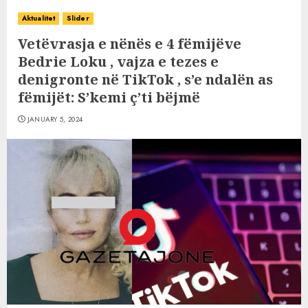
Aktualitet
Slider
Vetëvrasja e nënës e 4 fëmijëve
Bedrie Loku , vajza e tezes e
denigronte në TikTok , s’e ndalën as
fëmijët: S’kemi ç’ti bëjmë
JANUARY 5, 2024