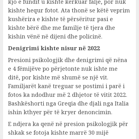
kjo e fundit u kishte kërkuar falje, por nuk
kishte hequr fotot. Ata thonë se këtë veprim
kushërira e kishte të përsëritur pasi e
kishte bërë dhe me familje të tjera dhe
kishin vënë në dijeni dhe policinë.
Denigrimi kishte nisur në 2022
Presioni psikologjik dhe denigrimi që nëna
e 4 fëmijëve po përjetonte nuk ishte me
ditë, por kishte më shumë se një vit.
Familjarët kanë treguar se postimi i parë i
fotos ka ndodhur më 2 dhjetor të vitit 2022.
Bashkëshorti nga Greqia dhe djali nga Italia
ishin kthyer për të kryer denoncimin.
E ndjera ka qenë në presion psikologjik për
shkak se fotoja kishte marrë 30 mijë