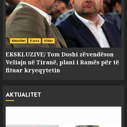
Aktualitet
E jona
Slider
EKSKLUZIVE/ Tom Doshi zëvendëson
Veliajn në Tiranë, plani i Ramës për të
fituar kryeqytetin
AKTUALITET