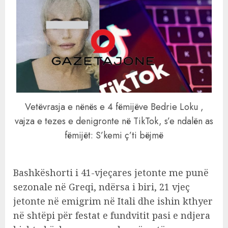
Vetëvrasja e nënës e 4 fëmijëve Bedrie Loku ,
vajza e tezes e denigronte në TikTok, s’e ndalën as
fëmijët: S’kemi ç’ti bëjmë
Bashkëshorti i 41-vjeçares jetonte me punë
sezonale në Greqi, ndërsa i biri, 21 vjeç
jetonte në emigrim në Itali dhe ishin kthyer
në shtëpi për festat e fundvitit pasi e ndjera