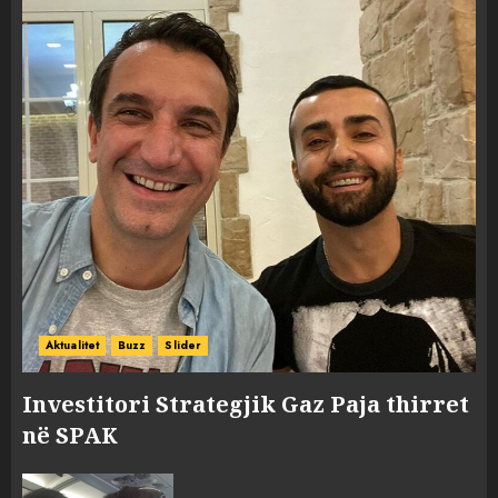
Aktualitet
Buzz
Slider
Investitori Strategjik Gaz Paja thirret
në SPAK