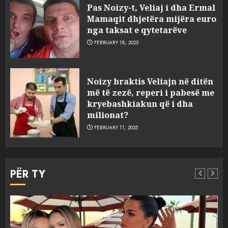
Pas Noizy-t, Veliaj i dha Ermal
Mamaqit dhjetëra mijëra euro
nga taksat e qytetarëve
FEBRUARY 18, 2025
FOTO/ Persona të maskuar
Noizy braktis Veliajn në ditën
sulmuan “One Albania”,
më të zezë, reperi i pabesë me
ngjarja u fsheh. A u vodhën
kryebashkiakun që i dha
serverat?
milionat?
3
MARCH 25, 2025
FEBRUARY 11, 2025
Prokuroria jep pretencën, ja
çfarë dënimi kërkon për
PËR TY
Mariela dhe Antonela
Berishën
4
MARCH 25, 2025