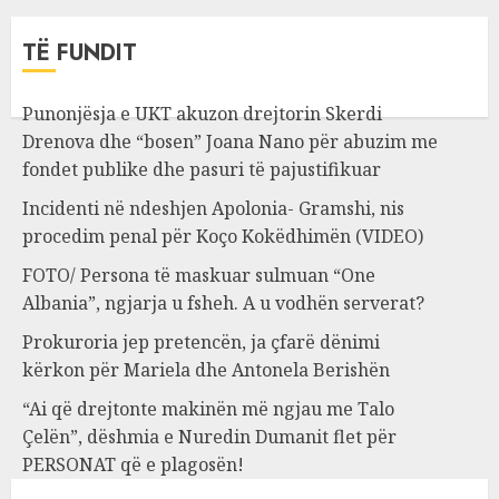
TË FUNDIT
Punonjësja e UKT akuzon drejtorin Skerdi
Drenova dhe “bosen” Joana Nano për abuzim me
fondet publike dhe pasuri të pajustifikuar
Incidenti në ndeshjen Apolonia- Gramshi, nis
procedim penal për Koço Kokëdhimën (VIDEO)
FOTO/ Persona të maskuar sulmuan “One
Albania”, ngjarja u fsheh. A u vodhën serverat?
Prokuroria jep pretencën, ja çfarë dënimi
kërkon për Mariela dhe Antonela Berishën
“Ai që drejtonte makinën më ngjau me Talo
Çelën”, dëshmia e Nuredin Dumanit flet për
PERSONAT që e plagosën!