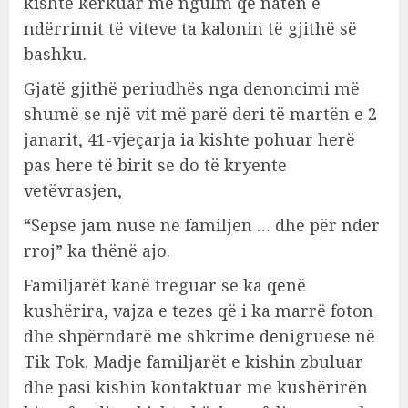
kishte kërkuar me ngulm që natën e
ndërrimit të viteve ta kalonin të gjithë së
bashku.
Gjatë gjithë periudhës nga denoncimi më
shumë se një vit më parë deri të martën e 2
janarit, 41-vjeçarja ia kishte pohuar herë
pas here të birit se do të kryente
vetëvrasjen,
“Sepse jam nuse ne familjen … dhe për nder
rroj” ka thënë ajo.
Familjarët kanë treguar se ka qenë
kushërira, vajza e tezes që i ka marrë foton
dhe shpërndarë me shkrime denigruese në
Tik Tok. Madje familjarët e kishin zbuluar
dhe pasi kishin kontaktuar me kushërirën