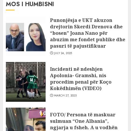
MOS I HUMBISNI
Punonjësja e UKT akuzon
drejtorin Skerdi Drenova dhe
“bosen” Joana Nano për
abuzim me fondet publike dhe
pasuri të pajustifikuar
JULY 24, 2025
Incidenti në ndeshjen
Apolonia- Gramshi, nis
procedim penal për Koço
Kokëdhimën (VIDEO)
MARCH 27, 2025
FOTO/ Persona të maskuar
sulmuan “One Albania”,
ngjarja u fsheh. A u vodhën