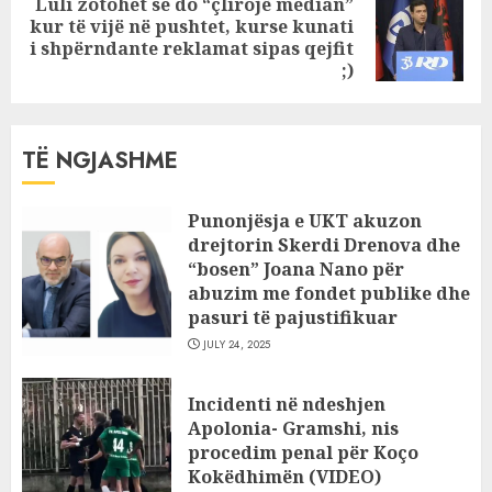
Luli zotohet se do “çlirojë median”
kur të vijë në pushtet, kurse kunati
Next
i shpërndante reklamat sipas qejfit
post:
;)
TË NGJASHME
Punonjësja e UKT akuzon
drejtorin Skerdi Drenova dhe
“bosen” Joana Nano për
abuzim me fondet publike dhe
pasuri të pajustifikuar
JULY 24, 2025
Incidenti në ndeshjen
Apolonia- Gramshi, nis
procedim penal për Koço
Kokëdhimën (VIDEO)