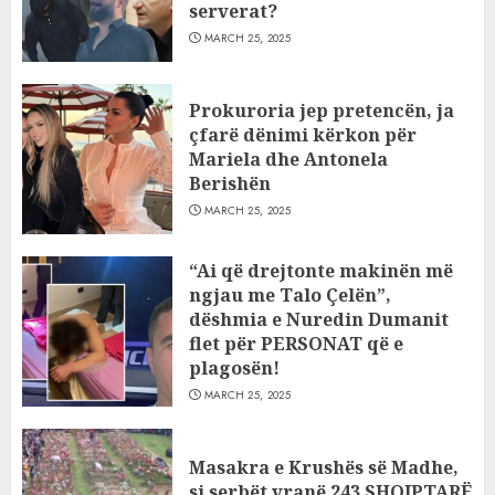
serverat?
MARCH 25, 2025
Prokuroria jep pretencën, ja
çfarë dënimi kërkon për
Mariela dhe Antonela
Berishën
MARCH 25, 2025
“Ai që drejtonte makinën më
ngjau me Talo Çelën”,
dëshmia e Nuredin Dumanit
flet për PERSONAT që e
plagosën!
MARCH 25, 2025
Masakra e Krushës së Madhe,
si serbët vranë 243 SHQIPTARË