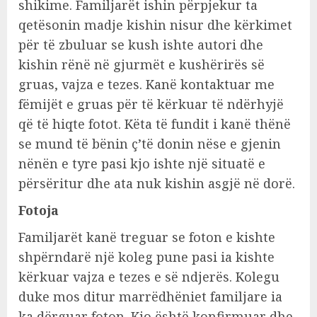
shikime. Familjarët ishin përpjekur ta
qetësonin madje kishin nisur dhe kërkimet
për të zbuluar se kush ishte autori dhe
kishin rënë në gjurmët e kushërirës së
gruas, vajza e tezes. Kanë kontaktuar me
fëmijët e gruas për të kërkuar të ndërhyjë
që të hiqte fotot. Këta të fundit i kanë thënë
se mund të bënin ç’të donin nëse e gjenin
nënën e tyre pasi kjo ishte një situatë e
përsëritur dhe ata nuk kishin asgjë në dorë.
Fotoja
Familjarët kanë treguar se foton e kishte
shpërndarë një koleg pune pasi ia kishte
kërkuar vajza e tezes e së ndjerës. Kolegu
duke mos ditur marrëdhëniet familjare ia
ka dërguar foton. Kjo është konfirmuar dhe