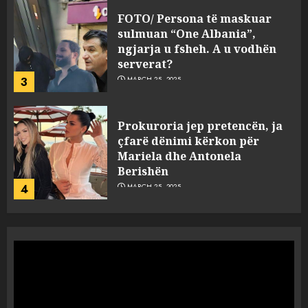
FOTO/ Persona të maskuar
sulmuan “One Albania”,
ngjarja u fsheh. A u vodhën
serverat?
3
MARCH 25, 2025
Prokuroria jep pretencën, ja
çfarë dënimi kërkon për
Mariela dhe Antonela
Berishën
4
MARCH 25, 2025
“Ai që drejtonte makinën më
ngjau me Talo Çelën”,
dëshmia e Nuredin Dumanit
flet për PERSONAT që e
plagosën!
5