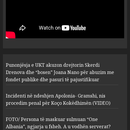
MARCH 25, 2025
Punonjësja e UKT akuzon
drejtorin Skerdi Drenova dhe
“bosen” Joana Nano për
abuzim me fondet publike dhe
pasuri të pajustifikuar
1
JULY 24, 2025
Incidenti në ndeshjen
Punonjësja e UKT akuzon drejtorin Skerdi
Apolonia- Gramshi, nis
procedim penal për Koço
Drenova dhe “bosen” Joana Nano për abuzim me
Kokëdhimën (VIDEO)
fondet publike dhe pasuri të pajustifikuar
2
MARCH 27, 2025
Incidenti në ndeshjen Apolonia- Gramshi, nis
procedim penal për Koço Kokëdhimën (VIDEO)
FOTO/ Persona të maskuar
sulmuan “One Albania”,
ngjarja u fsheh. A u vodhën
FOTO/ Persona të maskuar sulmuan “One
serverat?
Albania”, ngjarja u fsheh. A u vodhën serverat?
MARCH 25, 2025