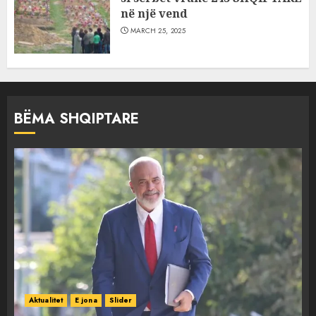
në një vend
MARCH 25, 2025
BËMA SHQIPTARE
Aktualitet
E jona
Slider