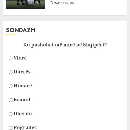
MARCH 27, 2025
SONDAZH
Ku pushohet më mirë në Shqipëri?
Vlorë
Durrës
Himarë
Ksamil
Dhërmi
Pogradec