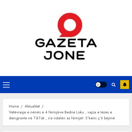
Skip
to
content
Primary
Menu
Home
Aktualitet
Vetëvrasja e nënës e 4 fëmijëve Bedrie Loku , vajza e tezes e
denigronte në TikTok , s’e ndalën as fëmijët: S’kemi ç’ti bëjmë