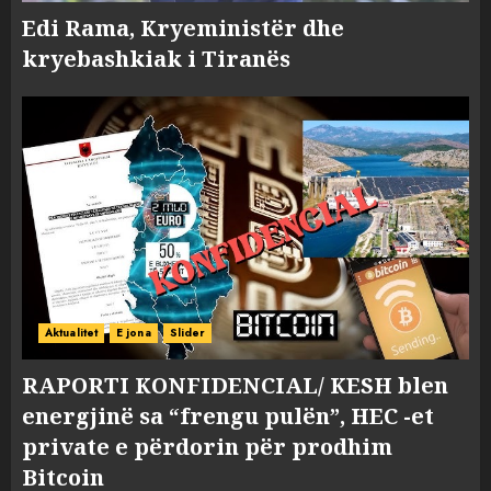
Edi Rama, Kryeministër dhe
kryebashkiak i Tiranës
Aktualitet
E jona
Slider
RAPORTI KONFIDENCIAL/ KESH blen
energjinë sa “frengu pulën”, HEC -et
private e përdorin për prodhim
Bitcoin