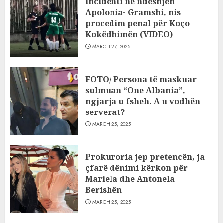
Incidenti në ndeshjen
Apolonia- Gramshi, nis
procedim penal për Koço
Kokëdhimën (VIDEO)
MARCH 27, 2025
FOTO/ Persona të maskuar
sulmuan “One Albania”,
ngjarja u fsheh. A u vodhën
serverat?
MARCH 25, 2025
Prokuroria jep pretencën, ja
çfarë dënimi kërkon për
Mariela dhe Antonela
Berishën
MARCH 25, 2025