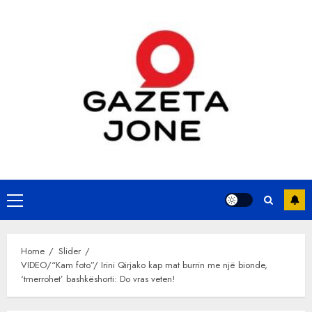
Skip
to
content
Primary
Menu
Home
Slider
VIDEO/“Kam foto”/ Irini Qirjako kap mat burrin me një bionde,
‘tmerrohet’ bashkëshorti: Do vras veten!