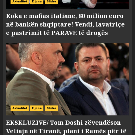
Aktualitet
E jona
Slider
Koka e mafias italiane, 80 milion euro
në bankën shqiptare! Vendi, lavatriçe
e pastrimit të PARAVE të drogës
Aktualitet
E jona
Slider
EKSKLUZIVE/ Tom Doshi zëvendëson
Veliajn në Tiranë, plani i Ramës për të