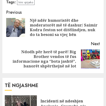
Tags:
Irini qirjako
e priti imitimin që
i bënë në
Continue
Previous
“Portokalli”
Reading
Një ndër humoristët dhe
moderatorët më të dashur/ Saimir
Pre
Kodra feston sot ditëlindjen, nuk
pos
do ta besoni sa vjeç bën
Next
Ndodh për herë të parë! Big
Brother vendos të fus
Next
informacione nga “bota jashtë”,
post:
banorët shpërthejnë në lot
TË NGJASHME
Incidenti në ndeshjen