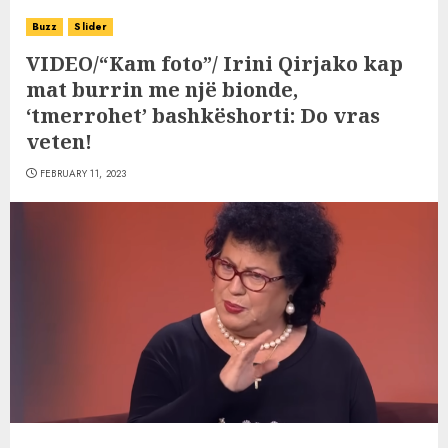
Buzz
Slider
VIDEO/“Kam foto”/ Irini Qirjako kap
mat burrin me një bionde,
‘tmerrohet’ bashkëshorti: Do vras
veten!
FEBRUARY 11, 2023