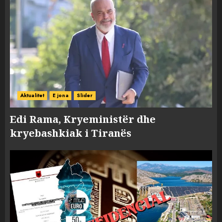
Aktualitet
E jona
Slider
Edi Rama, Kryeministër dhe
kryebashkiak i Tiranës