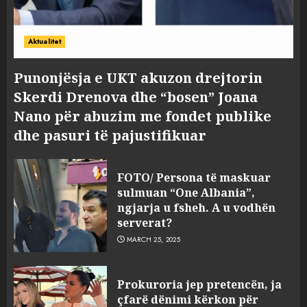
Aktualitet
Punonjësja e UKT akuzon drejtorin
Skerdi Drenova dhe “bosen” Joana
Nano për abuzim me fondet publike
dhe pasuri të pajustifikuar
FOTO/ Persona të maskuar
sulmuan “One Albania”,
ngjarja u fsheh. A u vodhën
serverat?
MARCH 25, 2025
Prokuroria jep pretencën, ja
çfarë dënimi kërkon për