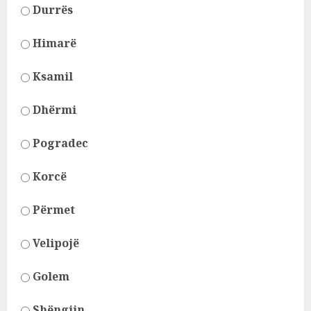
Durrës
Himarë
Ksamil
Dhërmi
Pogradec
Korcë
Përmet
Velipojë
Golem
Shëngjin