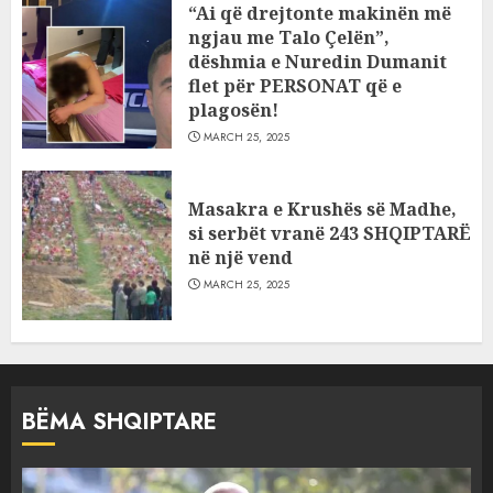
“Ai që drejtonte makinën më
ngjau me Talo Çelën”,
dëshmia e Nuredin Dumanit
flet për PERSONAT që e
plagosën!
MARCH 25, 2025
Masakra e Krushës së Madhe,
si serbët vranë 243 SHQIPTARË
në një vend
MARCH 25, 2025
BËMA SHQIPTARE