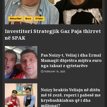
Aktualitet
Buzz
Slider
Investitori Strategjik Gaz Paja thirret
në SPAK
Pas Noizy-t, Veliaj i dha Ermal
Mamaqit dhjetëra mijëra euro
nga taksat e qytetarëve
FEBRUARY 18, 2025
FOTO/ Persona të maskuar
Noizy braktis Veliajn në ditën
sulmuan “One Albania”,
më të zezë, reperi i pabesë me
ngjarja u fsheh. A u vodhën
kryebashkiakun që i dha
serverat?
milionat?
MARCH 25, 2025