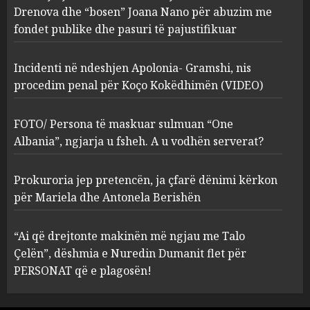
procedim penal për Koço
Drenova dhe “bosen” Joana Nano për abuzim me
Kokëdhimën (VIDEO)
fondet publike dhe pasuri të pajustifikuar
2
MARCH 27, 2025
Incidenti në ndeshjen Apolonia- Gramshi, nis
procedim penal për Koço Kokëdhimën (VIDEO)
FOTO/ Persona të maskuar
sulmuan “One Albania”,
ngjarja u fsheh. A u vodhën
FOTO/ Persona të maskuar sulmuan “One
serverat?
Albania”, ngjarja u fsheh. A u vodhën serverat?
3
MARCH 25, 2025
Prokuroria jep pretencën, ja çfarë dënimi kërkon
Prokuroria jep pretencën, ja
për Mariela dhe Antonela Berishën
çfarë dënimi kërkon për
Mariela dhe Antonela
“Ai që drejtonte makinën më ngjau me Talo
Berishën
Çelën”, dëshmia e Nuredin Dumanit flet për
4
MARCH 25, 2025
PERSONAT që e plagosën!
“Ai që drejtonte makinën më