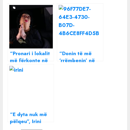
“Pronari i lokalit
“Donin të më
më fërkonte në
‘rrëmbenin’ në
qafë, kur e pa
Greqi dhe
burri….”, Irini
Suedi”, Irini
Qirjako tregon
Qirjako habit me
momentin e
deklaratën e saj:
sikletshëm në
Kisha dy oferta
festë
në kohën e
diktaturës
“E dyta nuk më
pëlqeu”, Irini
Qirjako rrëfen si