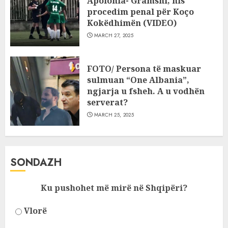
Apolonia- Gramshi, nis
procedim penal për Koço
Kokëdhimën (VIDEO)
MARCH 27, 2025
FOTO/ Persona të maskuar
sulmuan “One Albania”,
ngjarja u fsheh. A u vodhën
serverat?
MARCH 25, 2025
SONDAZH
Ku pushohet më mirë në Shqipëri?
Vlorë