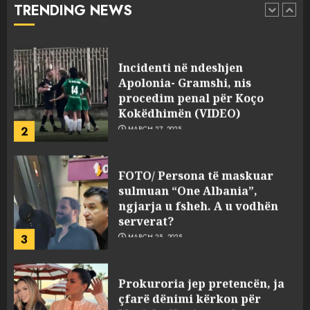
TRENDING NEWS
pasuri të pajustifikuar
1
JULY 24, 2025
Incidenti në ndeshjen
Apolonia- Gramshi, nis
procedim penal për Koço
Kokëdhimën (VIDEO)
2
MARCH 27, 2025
FOTO/ Persona të maskuar
sulmuan “One Albania”,
ngjarja u fsheh. A u vodhën
serverat?
3
MARCH 25, 2025
Prokuroria jep pretencën, ja
çfarë dënimi kërkon për
Mariela dhe Antonela