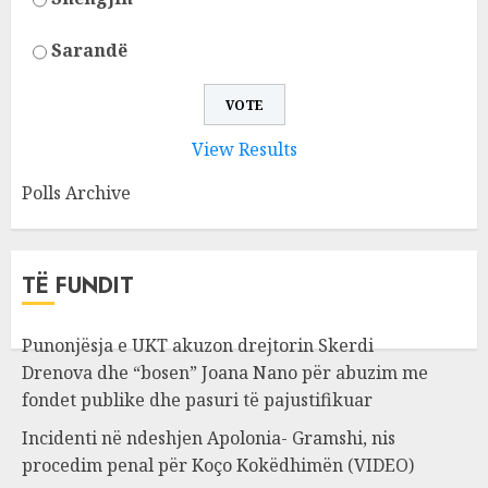
Sarandë
View Results
Polls Archive
TË FUNDIT
Punonjësja e UKT akuzon drejtorin Skerdi
Drenova dhe “bosen” Joana Nano për abuzim me
fondet publike dhe pasuri të pajustifikuar
Incidenti në ndeshjen Apolonia- Gramshi, nis
procedim penal për Koço Kokëdhimën (VIDEO)