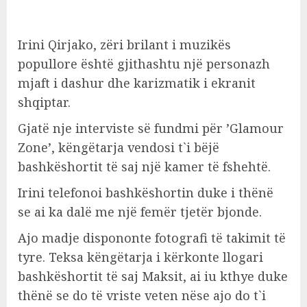
Irini Qirjako, zëri brilant i muzikës
popullore është gjithashtu një personazh
mjaft i dashur dhe karizmatik i ekranit
shqiptar.
Gjatë nje interviste së fundmi për ’Glamour
Zone’, këngëtarja vendosi t`i bëjë
bashkëshortit të saj një kamer të fshehtë.
Irini telefonoi bashkëshortin duke i thënë
se ai ka dalë me një femër tjetër bjonde.
Ajo madje dispononte fotografi të takimit të
tyre. Teksa këngëtarja i kërkonte llogari
bashkëshortit të saj Maksit, ai iu kthye duke
thënë se do të vriste veten nëse ajo do t`i