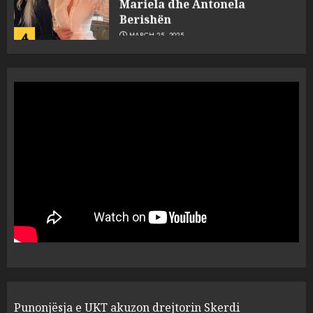
Berishën
4
MARCH 25, 2025
“Ai që drejtonte makinën më
ngjau me Talo Çelën”,
dëshmia e Nuredin Dumanit
flet për PERSONAT që e
plagosën!
5
MARCH 25, 2025
Punonjësja e UKT akuzon
drejtorin Skerdi Drenova dhe
“bosen” Joana Nano për
abuzim me fondet publike dhe
pasuri të pajustifikuar
1
JULY 24, 2025
Incidenti në ndeshjen
Punonjësja e UKT akuzon drejtorin Skerdi
Apolonia- Gramshi, nis