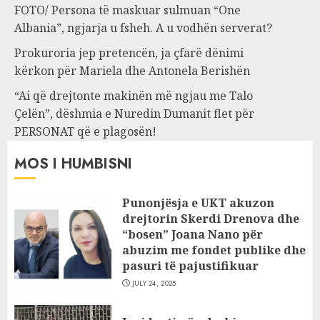
FOTO/ Persona të maskuar sulmuan “One
Albania”, ngjarja u fsheh. A u vodhën serverat?
Prokuroria jep pretencën, ja çfarë dënimi
kërkon për Mariela dhe Antonela Berishën
“Ai që drejtonte makinën më ngjau me Talo
Çelën”, dëshmia e Nuredin Dumanit flet për
PERSONAT që e plagosën!
MOS I HUMBISNI
Punonjësja e UKT akuzon
drejtorin Skerdi Drenova dhe
“bosen” Joana Nano për
abuzim me fondet publike dhe
pasuri të pajustifikuar
JULY 24, 2025