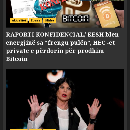
Aktualitet
E jona
Slider
RAPORTI KONFIDENCIAL/ KESH blen
energjinë sa “frengu pulën”, HEC -et
private e përdorin për prodhim
Bitcoin