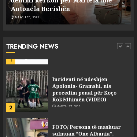
Dumanit flet për PERSONAT që e
5
MARCH 25, 2025
plagosën!
MARCH 25, 2025
Punonjësja e UKT akuzon
drejtorin Skerdi Drenova dhe
“bosen” Joana Nano për
abuzim me fondet publike dhe
TRENDING NEWS
pasuri të pajustifikuar
1
JULY 24, 2025
Incidenti në ndeshjen
Apolonia- Gramshi, nis
procedim penal për Koço
Kokëdhimën (VIDEO)
2
MARCH 27, 2025
FOTO/ Persona të maskuar
sulmuan “One Albania”,
ngjarja u fsheh. A u vodhën
serverat?