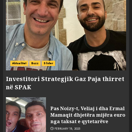
Aktualitet
Buzz
Slider
Investitori Strategjik Gaz Paja thirret
në SPAK
Pas Noizy-t, Veliaj i dha Ermal
Mamaqit dhjetëra mijëra euro
nga taksat e qytetarëve
FEBRUARY 18, 2025