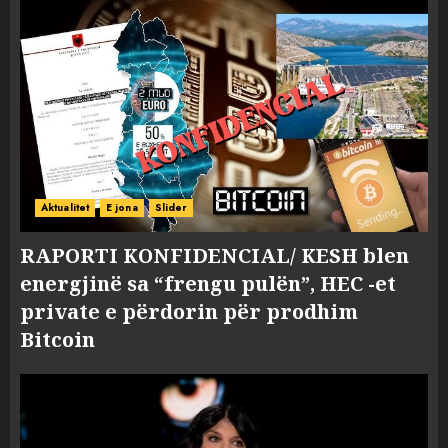
Aktualitet
E jona
Slider
RAPORTI KONFIDENCIAL/ KESH blen
energjinë sa “frengu pulën”, HEC -et
private e përdorin për prodhim
Bitcoin