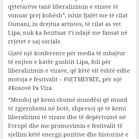
qytetarëve tanë liberalizimin e vizave të
vonuar prej kohësh”, ishin fjalët me të cilat
Osmani, iu drejtua artistes, të cilat as vet
Lipa, nuk ka hezituar t’i ndajë me fansat në
rrjetet e saj sociale.
Gjatë një konference për media të mbajtur
të enjten e katër gushtit Lipa, foli për
liberalizimin e vizave, që këtë vit është edhe
motoja e festivalit – #SETMEFREE, për një
#Kosovë Pa Viza.
“Mendoj që kemi shumë mundësi që mund
të zgjerohemi në botë, shpresoj që të kemi
liberalizimi të vizave dhe të depërtojmë në
Evropë dhe me promovimin e festivalit të
sjellim këtë energji pozitive dhe historinë e