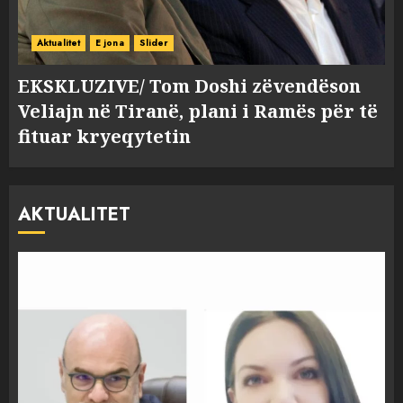
Aktualitet
E jona
Slider
EKSKLUZIVE/ Tom Doshi zëvendëson
Veliajn në Tiranë, plani i Ramës për të
fituar kryeqytetin
AKTUALITET