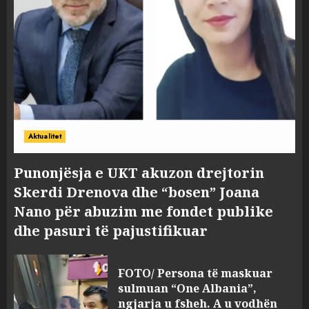
Aktualitet
Punonjësja e UKT akuzon drejtorin
Skerdi Drenova dhe “bosen” Joana
Nano për abuzim me fondet publike
dhe pasuri të pajustifikuar
FOTO/ Persona të maskuar
sulmuan “One Albania”,
ngjarja u fsheh. A u vodhën