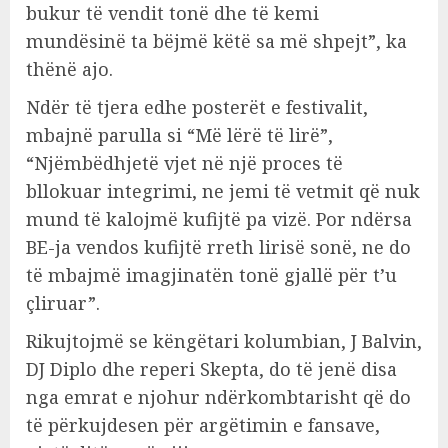
bukur të vendit tonë dhe të kemi
mundësinë ta bëjmë këtë sa më shpejt”, ka
thënë ajo.
Ndër të tjera edhe posterët e festivalit,
mbajnë parulla si “Më lërë të lirë”,
“Njëmbëdhjetë vjet në një proces të
bllokuar integrimi, ne jemi të vetmit që nuk
mund të kalojmë kufijtë pa vizë. Por ndërsa
BE-ja vendos kufijtë rreth lirisë sonë, ne do
të mbajmë imagjinatën tonë gjallë për t’u
çliruar”.
Rikujtojmë se këngëtari kolumbian, J Balvin,
DJ Diplo dhe reperi Skepta, do të jenë disa
nga emrat e njohur ndërkombtarisht që do
të përkujdesen për argëtimin e fansave,