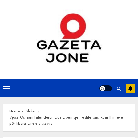
Skip
to
content
Primary
Menu
Home
Slider
Vjosa Osmani falënderon Dua Lipën që i është bashkuar thirrjeve
për liberalizimin e vizave