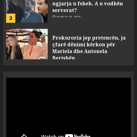
3
MARCH 25, 2025
Prokuroria jep pretencën, ja
çfarë dënimi kërkon për
Mariela dhe Antonela
Berishën
4
MARCH 25, 2025
“Ai që drejtonte makinën më
ngjau me Talo Çelën”,
dëshmia e Nuredin Dumanit
flet për PERSONAT që e
plagosën!
5
MARCH 25, 2025
Punonjësja e UKT akuzon
drejtorin Skerdi Drenova dhe
“bosen” Joana Nano për