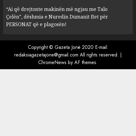
Mariela dhe Antonela
“Ai që drejtonte makinën më ngjau me Talo
Berishën
Çelën”, dëshmia e Nuredin Dumanit flet për
4
MARCH 25, 2025
PERSONAT që e plagosën!
“Ai që drejtonte makinën më
ngjau me Talo Çelën”,
Copyright © Gazeta Jonë 2020 E-mail:
dëshmia e Nuredin Dumanit
redaksiagazetajone@gmail.com
All rights reserved.
|
flet për PERSONAT që e
ChromeNews
by AF themes.
plagosën!
5
MARCH 25, 2025