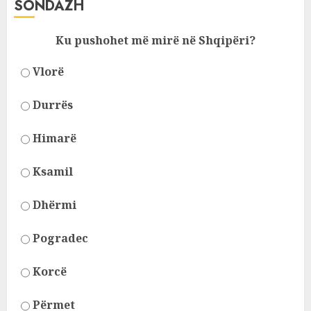
SONDAZH
Ku pushohet më mirë në Shqipëri?
Vlorë
Durrës
Himarë
Ksamil
Dhërmi
Pogradec
Korcë
Përmet