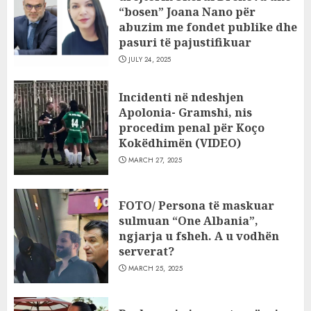
“bosen” Joana Nano për
abuzim me fondet publike dhe
pasuri të pajustifikuar
JULY 24, 2025
Incidenti në ndeshjen
Apolonia- Gramshi, nis
procedim penal për Koço
Kokëdhimën (VIDEO)
MARCH 27, 2025
FOTO/ Persona të maskuar
sulmuan “One Albania”,
ngjarja u fsheh. A u vodhën
serverat?
MARCH 25, 2025