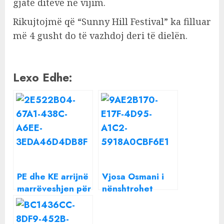
gjatë ditëve në vijim.
Rikujtojmë që “Sunny Hill Festival” ka filluar
më 4 gusht do të vazhdoj deri të dielën.
Lexo Edhe:
PE dhe KE arrijnë
Vjosa Osmani i
marrëveshjen për
nënshtrohet
liberalizimin e
ndërhyrjes
vizave për
kirurgjikale, si