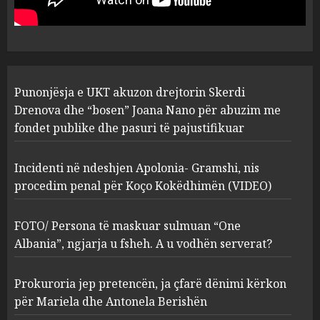
abuzim me fondet publike dhe
pasuri të pajustifikuar
1
JULY 24, 2025
Incidenti në ndeshjen
Punonjësja e UKT akuzon drejtorin Skerdi
Apolonia- Gramshi, nis
procedim penal për Koço
Drenova dhe “bosen” Joana Nano për abuzim me
Kokëdhimën (VIDEO)
fondet publike dhe pasuri të pajustifikuar
2
MARCH 27, 2025
Incidenti në ndeshjen Apolonia- Gramshi, nis
procedim penal për Koço Kokëdhimën (VIDEO)
FOTO/ Persona të maskuar
sulmuan “One Albania”,
ngjarja u fsheh. A u vodhën
FOTO/ Persona të maskuar sulmuan “One
serverat?
Albania”, ngjarja u fsheh. A u vodhën serverat?
3
MARCH 25, 2025
Prokuroria jep pretencën, ja çfarë dënimi kërkon
Prokuroria jep pretencën, ja
për Mariela dhe Antonela Berishën
çfarë dënimi kërkon për