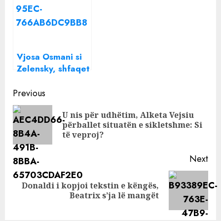
Kosovën
është gjendja e
saj
Vjosa Osmani si
Zelensky, shfaqet
me uniformë
Continue
ushtarake: FSK
Previous
është e gatshme
Reading
U nis për udhëtim, Alketa Vejsiu
dhe e përgatitur
Pre
përballet situatën e sikletshme: Si
pos
të veproj?
Next
Donaldi i kopjoi tekstin e këngës,
Next
Beatrix s’ja lë mangët
post: