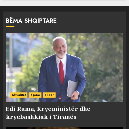
BËMA SHQIPTARE
Aktualitet
E jona
Slider
Edi Rama, Kryeministër dhe
kryebashkiak i Tiranës