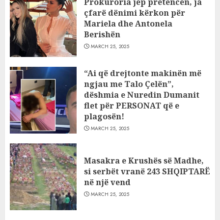
Prokuroria jep pretencën, ja
çfarë dënimi kërkon për
Mariela dhe Antonela
Berishën
MARCH 25, 2025
“Ai që drejtonte makinën më
ngjau me Talo Çelën”,
dëshmia e Nuredin Dumanit
flet për PERSONAT që e
plagosën!
MARCH 25, 2025
Masakra e Krushës së Madhe,
si serbët vranë 243 SHQIPTARË
në një vend
MARCH 25, 2025