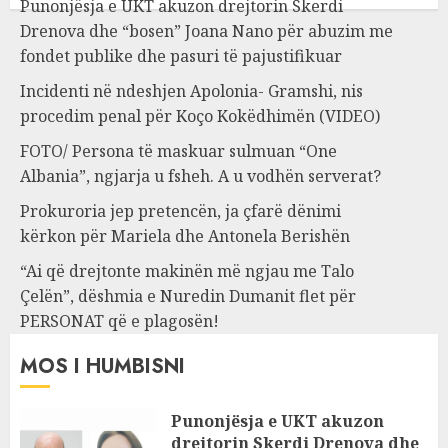
Punonjësja e UKT akuzon drejtorin Skerdi
Drenova dhe “bosen” Joana Nano për abuzim me
fondet publike dhe pasuri të pajustifikuar
Incidenti në ndeshjen Apolonia- Gramshi, nis
procedim penal për Koço Kokëdhimën (VIDEO)
FOTO/ Persona të maskuar sulmuan “One
Albania”, ngjarja u fsheh. A u vodhën serverat?
Prokuroria jep pretencën, ja çfarë dënimi
kërkon për Mariela dhe Antonela Berishën
“Ai që drejtonte makinën më ngjau me Talo
Çelën”, dëshmia e Nuredin Dumanit flet për
PERSONAT që e plagosën!
MOS I HUMBISNI
Punonjësja e UKT akuzon
drejtorin Skerdi Drenova dhe