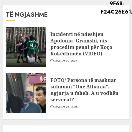
TË NGJASHME
Incidenti në ndeshjen
Apolonia- Gramshi, nis
procedim penal për Koço
Kokëdhimën (VIDEO)
MARCH 27, 2025
FOTO/ Persona të maskuar
sulmuan “One Albania”,
ngjarja u fsheh. A u vodhën
serverat?
MARCH 25, 2025