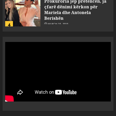
çfarë dënimi kërkon për
Mariela dhe Antonela
Berishën
4
MARCH 25, 2025
“Ai që drejtonte makinën më
ngjau me Talo Çelën”,
dëshmia e Nuredin Dumanit
flet për PERSONAT që e
plagosën!
5
MARCH 25, 2025
Punonjësja e UKT akuzon
drejtorin Skerdi Drenova dhe
“bosen” Joana Nano për
abuzim me fondet publike dhe
pasuri të pajustifikuar
1
JULY 24, 2025