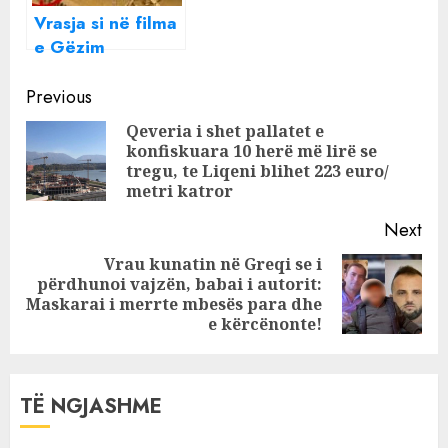
Vlorës
Vrasja si në filma
e Gëzim
Sinomatajt,
Continue
përplasjet e forta
Previous
të ‘Buzëderrit’
Reading
Qeveria i shet pallatet e
me
konfiskuara 10 herë më lirë se
Pre
‘Faqedjegurin’
tregu, te Liqeni blihet 223 euro/
pos
metri katror
Next
Vrau kunatin në Greqi se i
përdhunoi vajzën, babai i autorit:
Next
Maskarai i merrte mbesës para dhe
post:
e kërcënonte!
TË NGJASHME