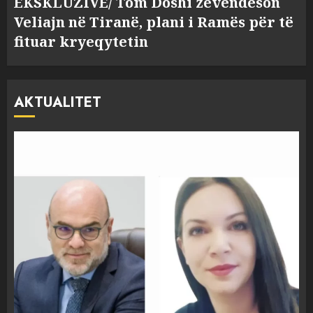
EKSKLUZIVE/ Tom Doshi zëvendëson
Veliajn në Tiranë, plani i Ramës për të
fituar kryeqytetin
AKTUALITET