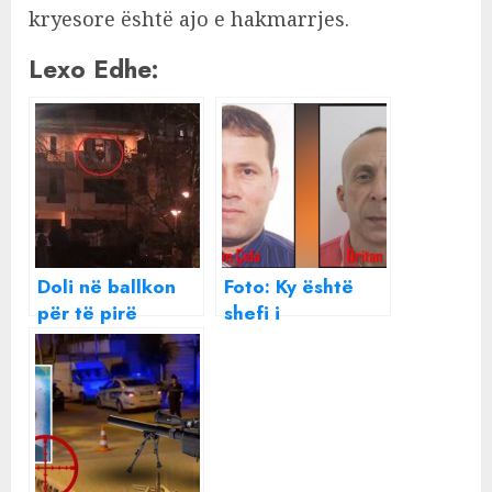
kryesore është ajo e hakmarrjes.
Lexo Edhe:
Doli në ballkon
Foto: Ky është
për të pirë
shefi i
cigare, por një
Komisariatit i
plumb në kokë i
arrestuar në Laç,
mori jetën. Kush
ndihmoi grupin
ishte Gëzim
kriminal të Gëzim
Sinomataj, djali i
Çelës
“Buzëderrit” të