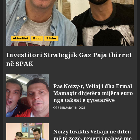
Aktualitet
Buzz
Slider
Investitori Strategjik Gaz Paja thirret
në SPAK
Pas Noizy-t, Veliaj i dha Ermal
Mamaqit dhjetëra mijëra euro
nga taksat e qytetarëve
FEBRUARY 18, 2025
FOTO/ Persona të maskuar
Noizy braktis Veliajn në ditën
sulmuan “One Albania”,
më të zezë, reperi i pabesë me
ngjarja u fsheh. A u vodhën