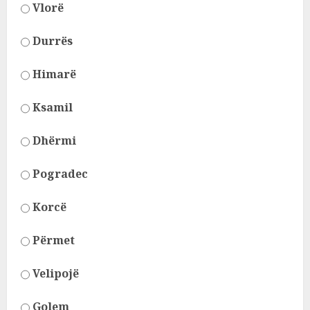
Vlorë
Durrës
Himarë
Ksamil
Dhërmi
Pogradec
Korcë
Përmet
Velipojë
Golem