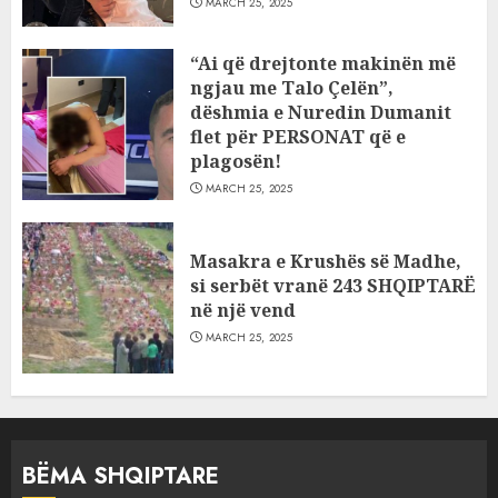
MARCH 25, 2025
“Ai që drejtonte makinën më
ngjau me Talo Çelën”,
dëshmia e Nuredin Dumanit
flet për PERSONAT që e
plagosën!
MARCH 25, 2025
Masakra e Krushës së Madhe,
si serbët vranë 243 SHQIPTARË
në një vend
MARCH 25, 2025
BËMA SHQIPTARE