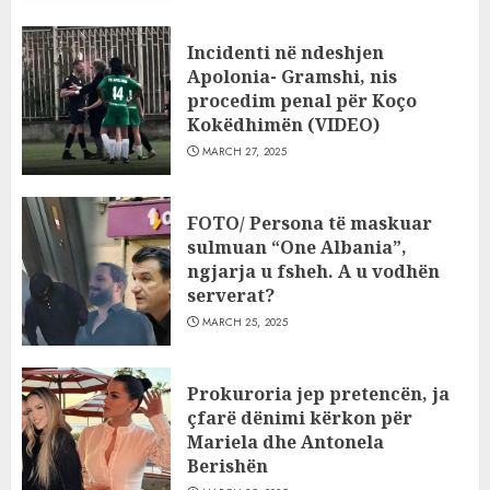
Incidenti në ndeshjen
Apolonia- Gramshi, nis
procedim penal për Koço
Kokëdhimën (VIDEO)
MARCH 27, 2025
FOTO/ Persona të maskuar
sulmuan “One Albania”,
ngjarja u fsheh. A u vodhën
serverat?
MARCH 25, 2025
Prokuroria jep pretencën, ja
çfarë dënimi kërkon për
Mariela dhe Antonela
Berishën