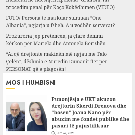
procedim penal për Koço Kokëdhimën (VIDEO)
FOTO/ Persona të maskuar sulmuan “One
Albania”, ngjarja u fsheh. A u vodhën serverat?
Prokuroria jep pretencën, ja çfarë dënimi
kërkon për Mariela dhe Antonela Berishën
“Ai që drejtonte makinën më ngjau me Talo
Çelën”, dëshmia e Nuredin Dumanit flet për
PERSONAT që e plagosën!
MOS I HUMBISNI
Punonjësja e UKT akuzon
drejtorin Skerdi Drenova dhe
“bosen” Joana Nano për
abuzim me fondet publike dhe
pasuri të pajustifikuar
JULY 24, 2025