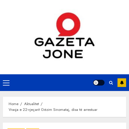
Skip
to
content
Primary
Menu
Home
Aktualitet
Vrasja e 22-vjeçarit Gëzim Sinomataj, disa të arrestuar