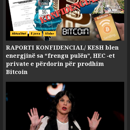
Aktualitet
E jona
Slider
RAPORTI KONFIDENCIAL/ KESH blen
energjinë sa “frengu pulën”, HEC -et
private e përdorin për prodhim
Bitcoin