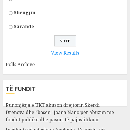
Shëngjin
Sarandë
View Results
Polls Archive
TË FUNDIT
Punonjësja e UKT akuzon drejtorin Skerdi
Drenova dhe “bosen” Joana Nano për abuzim me
fondet publike dhe pasuri të pajustifikuar
Incidenti në ndeshjen Apolonia- Gramshi, nis