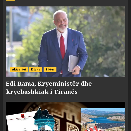
Aktualitet
E jona
Slider
Edi Rama, Kryeministër dhe
kryebashkiak i Tiranës