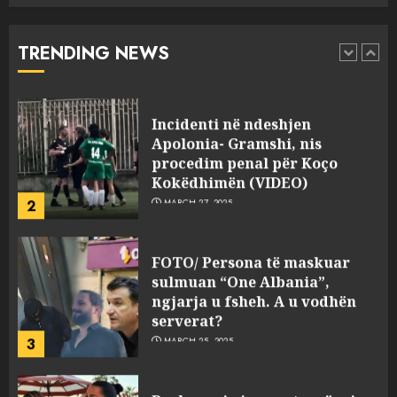
“bosen” Joana Nano për
abuzim me fondet publike dhe
TRENDING NEWS
pasuri të pajustifikuar
1
JULY 24, 2025
Incidenti në ndeshjen
Apolonia- Gramshi, nis
procedim penal për Koço
Kokëdhimën (VIDEO)
2
MARCH 27, 2025
FOTO/ Persona të maskuar
sulmuan “One Albania”,
ngjarja u fsheh. A u vodhën
serverat?
3
MARCH 25, 2025
Prokuroria jep pretencën, ja