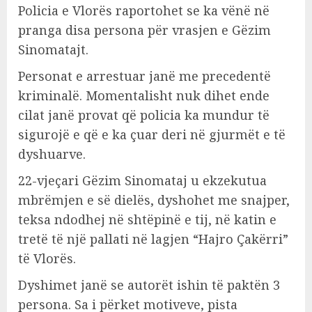
Policia e Vlorës raportohet se ka vënë në
pranga disa persona për vrasjen e Gëzim
Sinomatajt.
Personat e arrestuar janë me precedentë
kriminalë. Momentalisht nuk dihet ende
cilat janë provat që policia ka mundur të
sigurojë e që e ka çuar deri në gjurmët e të
dyshuarve.
22-vjeçari Gëzim Sinomataj u ekzekutua
mbrëmjen e së dielës, dyshohet me snajper,
teksa ndodhej në shtëpinë e tij, në katin e
tretë të një pallati në lagjen “Hajro Çakërri”
të Vlorës.
Dyshimet janë se autorët ishin të paktën 3
persona. Sa i përket motiveve, pista