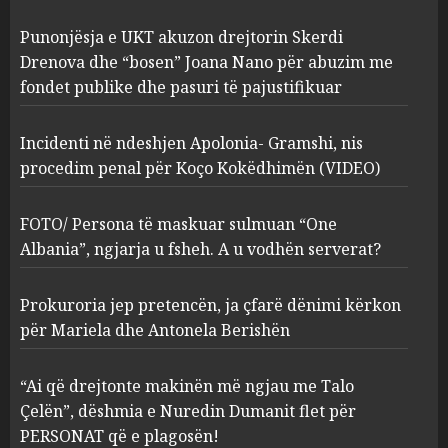
Incidenti në ndeshjen
Punonjësja e UKT akuzon drejtorin Skerdi
Apolonia- Gramshi, nis
procedim penal për Koço
Drenova dhe “bosen” Joana Nano për abuzim me
Kokëdhimën (VIDEO)
fondet publike dhe pasuri të pajustifikuar
2
MARCH 27, 2025
Incidenti në ndeshjen Apolonia- Gramshi, nis
procedim penal për Koço Kokëdhimën (VIDEO)
FOTO/ Persona të maskuar
sulmuan “One Albania”,
ngjarja u fsheh. A u vodhën
FOTO/ Persona të maskuar sulmuan “One
serverat?
Albania”, ngjarja u fsheh. A u vodhën serverat?
3
MARCH 25, 2025
Prokuroria jep pretencën, ja çfarë dënimi kërkon
Prokuroria jep pretencën, ja
për Mariela dhe Antonela Berishën
çfarë dënimi kërkon për
Mariela dhe Antonela
“Ai që drejtonte makinën më ngjau me Talo
Berishën
Çelën”, dëshmia e Nuredin Dumanit flet për
4
MARCH 25, 2025
PERSONAT që e plagosën!