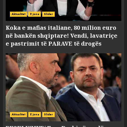
Aktualitet
E jona
Slider
Koka e mafias italiane, 80 milion euro
në bankën shqiptare! Vendi, lavatriçe
e pastrimit të PARAVE të drogës
Aktualitet
E jona
Slider