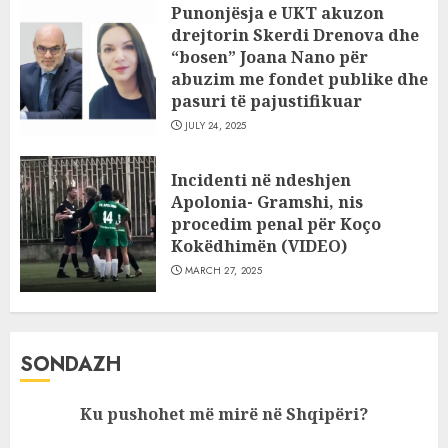
Punonjësja e UKT akuzon
drejtorin Skerdi Drenova dhe
“bosen” Joana Nano për
abuzim me fondet publike dhe
pasuri të pajustifikuar
JULY 24, 2025
Incidenti në ndeshjen
Apolonia- Gramshi, nis
procedim penal për Koço
Kokëdhimën (VIDEO)
MARCH 27, 2025
SONDAZH
Ku pushohet më mirë në Shqipëri?