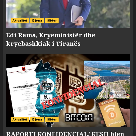
Aktualitet
E jona
Slider
Edi Rama, Kryeministër dhe
kryebashkiak i Tiranës
Aktualitet
E jona
Slider
RAPORTI KONFIDENCIAL/ KESH blen