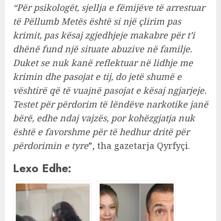
“Për psikologët, sjellja e fëmijëve të arrestuar
të Pëllumb Metës është si një çlirim pas
krimit, pas kësaj zgjedhjeje makabre për t’i
dhënë fund një situate abuzive në familje.
Duket se nuk kanë reflektuar në lidhje me
krimin dhe pasojat e tij, do jetë shumë e
vështirë që të vuajnë pasojat e kësaj ngjarjeje.
Testet për përdorim të lëndëve narkotike janë
bërë, edhe ndaj vajzës, por kohëzgjatja nuk
është e favorshme për të hedhur dritë për
përdorimin e tyre
”, tha gazetarja Qyrfyçi.
Lexo Edhe: