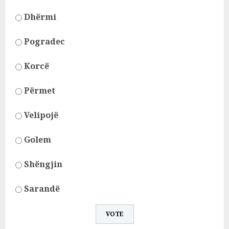
Dhërmi
Pogradec
Korcë
Përmet
Velipojë
Golem
Shëngjin
Sarandë