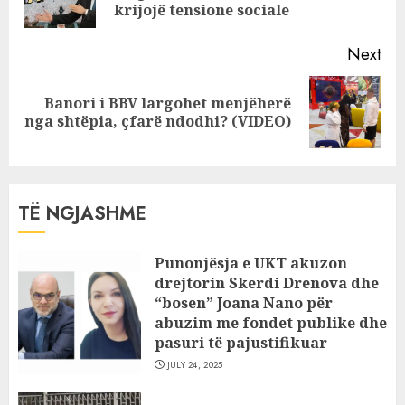
pos
krijojë tensione sociale
Next
Banori i BBV largohet menjëherë
Next
nga shtëpia, çfarë ndodhi? (VIDEO)
post:
TË NGJASHME
Punonjësja e UKT akuzon
drejtorin Skerdi Drenova dhe
“bosen” Joana Nano për
abuzim me fondet publike dhe
pasuri të pajustifikuar
JULY 24, 2025