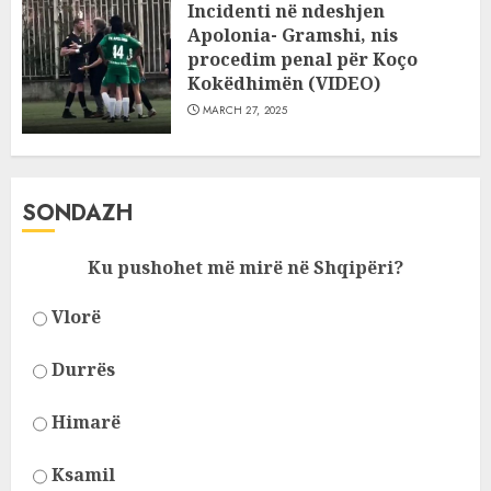
Incidenti në ndeshjen
Apolonia- Gramshi, nis
procedim penal për Koço
Kokëdhimën (VIDEO)
MARCH 27, 2025
SONDAZH
Ku pushohet më mirë në Shqipëri?
Vlorë
Durrës
Himarë
Ksamil