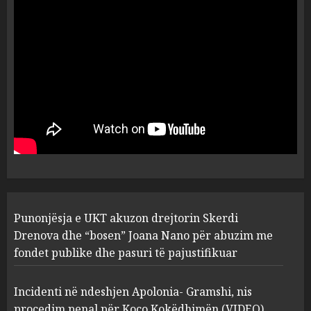
ngjau me Talo Çelën”,
dëshmia e Nuredin Dumanit
flet për PERSONAT që e
plagosën!
5
MARCH 25, 2025
Punonjësja e UKT akuzon
drejtorin Skerdi Drenova dhe
“bosen” Joana Nano për
abuzim me fondet publike dhe
pasuri të pajustifikuar
1
JULY 24, 2025
Incidenti në ndeshjen
Punonjësja e UKT akuzon drejtorin Skerdi
Apolonia- Gramshi, nis
procedim penal për Koço
Drenova dhe “bosen” Joana Nano për abuzim me
Kokëdhimën (VIDEO)
fondet publike dhe pasuri të pajustifikuar
2
MARCH 27, 2025
Incidenti në ndeshjen Apolonia- Gramshi, nis
procedim penal për Koço Kokëdhimën (VIDEO)