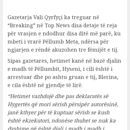
Gazetarja Vali Qyrfyçi ka treguar në
“Breaking” në Top News disa detaje të reja
për vrasjen e ndodhur disa ditë më parë, ku
mbeti i vrarë Pëllumb Meta, ndërsa për
ngjarjen e rëndë akuzohen tre fëmijët e tij.
Sipas gazetares, hetimet kanë në bazë djalin
e madh të Pëllumbit, Hyseni, i cili është i
arrestuar dhe po ashtu gruan e tij, Blerina,
e cila është në gjendje të lirë.
“Hetimet vazhdojë dhe pas deklaratës së
Hygertës që mori sërish përsipër autorësinë,
janë kthyer për të kuptuar sërish se kush
është ekzekutori, ndonëse thuhet se nuk ka
dyshime që është djali i madh i madh i