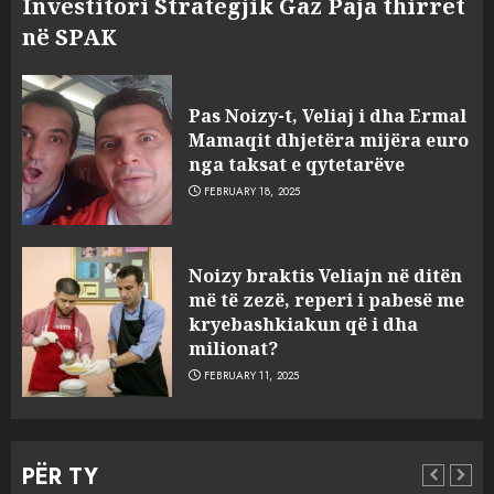
Investitori Strategjik Gaz Paja thirret
në SPAK
Pas Noizy-t, Veliaj i dha Ermal
Mamaqit dhjetëra mijëra euro
nga taksat e qytetarëve
FEBRUARY 18, 2025
FOTO/ Persona të maskuar
Noizy braktis Veliajn në ditën
sulmuan “One Albania”,
më të zezë, reperi i pabesë me
ngjarja u fsheh. A u vodhën
kryebashkiakun që i dha
serverat?
milionat?
3
MARCH 25, 2025
FEBRUARY 11, 2025
Prokuroria jep pretencën, ja
çfarë dënimi kërkon për
PËR TY
Mariela dhe Antonela