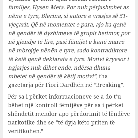
familjes, Hysen Meta. Por nuk përjashtohet as
nëna e tyre, Blerina, si autore e vrasjes së 51-
vjeçarit. Që në momentet e para, ajo ka qenë
në qendër të dyshimeve të grupit hetimor, por
në gjendje të lirë, pasi fëmijët e kanë marrë
në mbrojtje nënën e tyre, sado kontradiktore
të ketë qenë deklarata e tyre. Motivi kryesor i
ngjarjes nuk dihet ende, ndërsa dhuna
mbetet në qendër të këtij motivi”,
tha
gazetarja për Fiori Dardhën në “Breaking”.
Për sa i përket informacioneve se a do t’u
bëhet një kontroll fëmijëve për sa i përket
shëndetit mendor apo përdorimit të lëndëve
narkotike dhe se “të dyja këto priten të
verifikohen.”