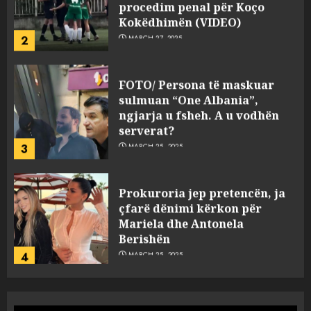
procedim penal për Koço
Kokëdhimën (VIDEO)
2
MARCH 27, 2025
FOTO/ Persona të maskuar
sulmuan “One Albania”,
ngjarja u fsheh. A u vodhën
serverat?
3
MARCH 25, 2025
Prokuroria jep pretencën, ja
çfarë dënimi kërkon për
Mariela dhe Antonela
Berishën
4
MARCH 25, 2025
“Ai që drejtonte makinën më