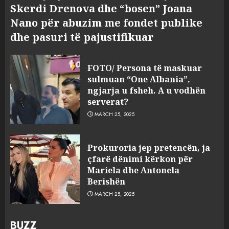
Skerdi Drenova dhe “bosen” Joana
Nano për abuzim me fondet publike
dhe pasuri të pajustifikuar
FOTO/ Persona të maskuar
sulmuan “One Albania”,
ngjarja u fsheh. A u vodhën
serverat?
MARCH 25, 2025
Prokuroria jep pretencën, ja
çfarë dënimi kërkon për
Mariela dhe Antonela
Berishën
MARCH 25, 2025
BUZZ