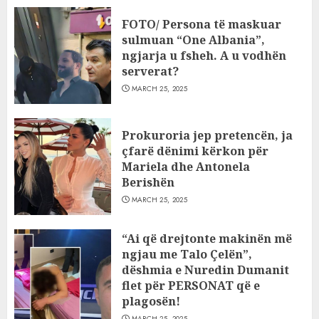
FOTO/ Persona të maskuar
sulmuan “One Albania”,
ngjarja u fsheh. A u vodhën
serverat?
MARCH 25, 2025
Prokuroria jep pretencën, ja
çfarë dënimi kërkon për
Mariela dhe Antonela
Berishën
MARCH 25, 2025
“Ai që drejtonte makinën më
ngjau me Talo Çelën”,
dëshmia e Nuredin Dumanit
flet për PERSONAT që e
plagosën!
MARCH 25, 2025