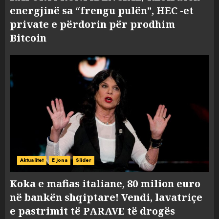
energjinë sa “frengu pulën”, HEC -et
private e përdorin për prodhim
Bitcoin
Aktualitet
E jona
Slider
Koka e mafias italiane, 80 milion euro
në bankën shqiptare! Vendi, lavatriçe
e pastrimit të PARAVE të drogës