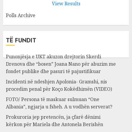
View Results
Polls Archive
TË FUNDIT
Punonjësja e UKT akuzon drejtorin Skerdi
Drenova dhe “bosen” Joana Nano për abuzim me
fondet publike dhe pasuri të pajustifikuar
Incidenti në ndeshjen Apolonia- Gramshi, nis
procedim penal për Koço Kokëdhimën (VIDEO)
FOTO/ Persona të maskuar sulmuan “One
Albania”, ngjarja u fsheh. A u vodhën serverat?
Prokuroria jep pretencën, ja çfarë dënimi
kërkon për Mariela dhe Antonela Berishën