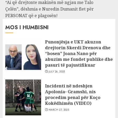
“Ai që drejtonte makinën më ngjau me Talo
Çelën”, dëshmia e Nuredin Dumanit flet për
PERSONAT që e plagosën!
MOS I HUMBISNI
Punonjësja e UKT akuzon
drejtorin Skerdi Drenova dhe
“bosen” Joana Nano për
abuzim me fondet publike dhe
pasuri të pajustifikuar
JULY 24, 2025
Incidenti në ndeshjen
Apolonia- Gramshi, nis
procedim penal për Koço
Kokëdhimën (VIDEO)
MARCH 27, 2025