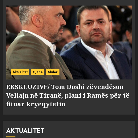
Aktualitet
E jona
Slider
EKSKLUZIVE/ Tom Doshi zëvendëson
Veliajn në Tiranë, plani i Ramës për të
fituar kryeqytetin
AKTUALITET