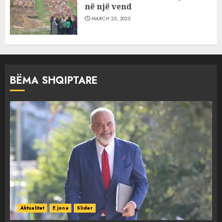
në një vend
MARCH 25, 2025
BËMA SHQIPTARE
Aktualitet
E jona
Slider