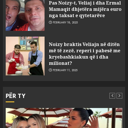
Pas Noizy-t, Veliaj i dha Ermal
Mamaqit dhjetëra mijëra euro
nga taksat e qytetarëve
FEBRUARY 18, 2025
FOTO/ Persona të maskuar
Noizy braktis Veliajn në ditën
sulmuan “One Albania”,
më të zezë, reperi i pabesë me
ngjarja u fsheh. A u vodhën
kryebashkiakun që i dha
serverat?
milionat?
3
MARCH 25, 2025
FEBRUARY 11, 2025
Prokuroria jep pretencën, ja
çfarë dënimi kërkon për
PËR TY
Mariela dhe Antonela
Berishën
4
MARCH 25, 2025