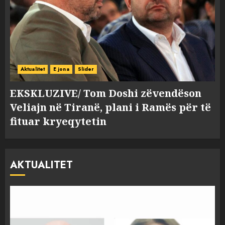
Aktualitet
E jona
Slider
EKSKLUZIVE/ Tom Doshi zëvendëson
Veliajn në Tiranë, plani i Ramës për të
fituar kryeqytetin
AKTUALITET