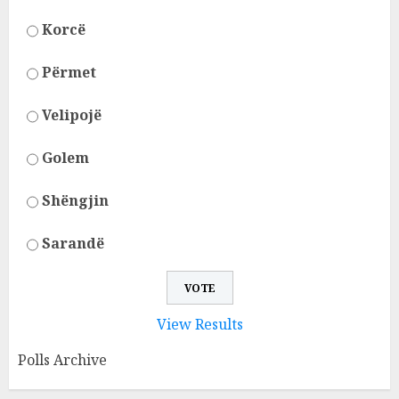
Korcë
Përmet
Velipojë
Golem
Shëngjin
Sarandë
View Results
Polls Archive