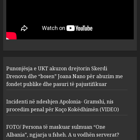
Punonjësja e UKT akuzon
drejtorin Skerdi Drenova dhe
“bosen” Joana Nano për
abuzim me fondet publike dhe
pasuri të pajustifikuar
1
JULY 24, 2025
Incidenti në ndeshjen
Punonjësja e UKT akuzon drejtorin Skerdi
Apolonia- Gramshi, nis
procedim penal për Koço
Drenova dhe “bosen” Joana Nano për abuzim me
Kokëdhimën (VIDEO)
fondet publike dhe pasuri të pajustifikuar
2
MARCH 27, 2025
Incidenti në ndeshjen Apolonia- Gramshi, nis
procedim penal për Koço Kokëdhimën (VIDEO)
FOTO/ Persona të maskuar
sulmuan “One Albania”,
ngjarja u fsheh. A u vodhën
FOTO/ Persona të maskuar sulmuan “One
serverat?
Albania”, ngjarja u fsheh. A u vodhën serverat?
3
MARCH 25, 2025