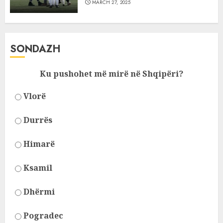
MARCH 27, 2025
SONDAZH
Ku pushohet më mirë në Shqipëri?
Vlorë
Durrës
Himarë
Ksamil
Dhërmi
Pogradec