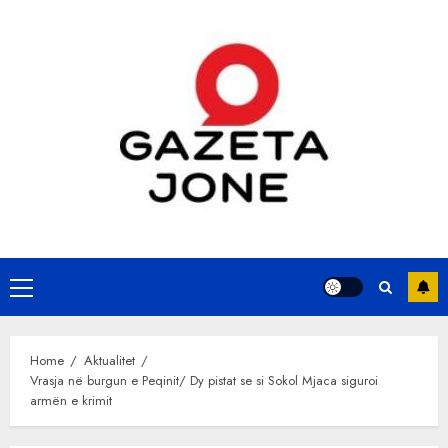
Skip
to
content
Primary
Menu
Home
Aktualitet
Vrasja në burgun e Peqinit/ Dy pistat se si Sokol Mjaca siguroi
armën e krimit