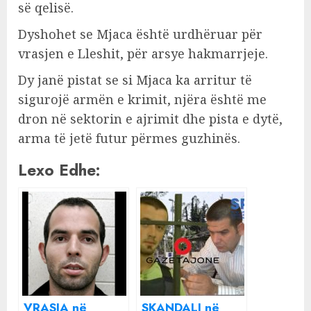
së qelisë.
Dyshohet se Mjaca është urdhëruar për
vrasjen e Lleshit, për arsye hakmarrjeje.
Dy janë pistat se si Mjaca ka arritur të
sigurojë armën e krimit, njëra është me
dron në sektorin e ajrimit dhe pista e dytë,
arma të jetë futur përmes guzhinës.
Lexo Edhe:
VRASJA në
SKANDALI në