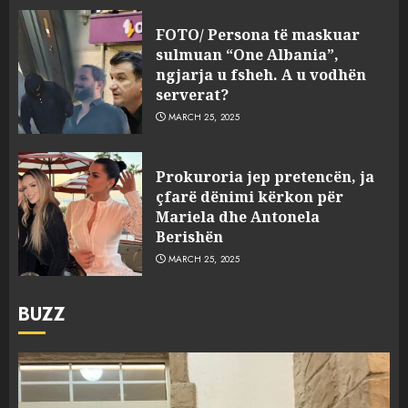
FOTO/ Persona të maskuar
sulmuan “One Albania”,
ngjarja u fsheh. A u vodhën
serverat?
MARCH 25, 2025
Prokuroria jep pretencën, ja
çfarë dënimi kërkon për
Mariela dhe Antonela
Berishën
MARCH 25, 2025
BUZZ