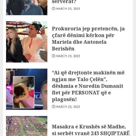
serverat?
MARCH 25, 2025
Prokuroria jep pretencën, ja
çfarë dënimi kërkon për
Mariela dhe Antonela
Berishën
MARCH 25, 2025
“Ai që drejtonte makinën më
ngjau me Talo Çelën”,
dëshmia e Nuredin Dumanit
flet për PERSONAT që e
plagosën!
MARCH 25, 2025
Masakra e Krushës së Madhe,
si serbët vranë 243 SHQIPTARË