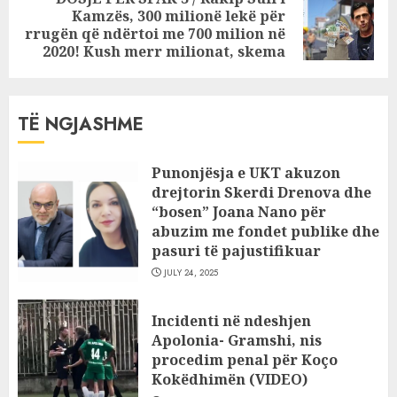
Kamzës, 300 milionë lekë për
Next
rrugën që ndërtoi me 700 milion në
post:
2020! Kush merr milionat, skema
TË NGJASHME
Punonjësja e UKT akuzon
drejtorin Skerdi Drenova dhe
“bosen” Joana Nano për
abuzim me fondet publike dhe
pasuri të pajustifikuar
JULY 24, 2025
Incidenti në ndeshjen
Apolonia- Gramshi, nis
procedim penal për Koço
Kokëdhimën (VIDEO)