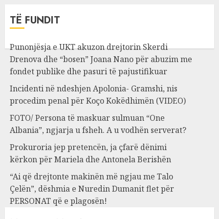
TË FUNDIT
Punonjësja e UKT akuzon drejtorin Skerdi
Drenova dhe “bosen” Joana Nano për abuzim me
fondet publike dhe pasuri të pajustifikuar
Incidenti në ndeshjen Apolonia- Gramshi, nis
procedim penal për Koço Kokëdhimën (VIDEO)
FOTO/ Persona të maskuar sulmuan “One
Albania”, ngjarja u fsheh. A u vodhën serverat?
Prokuroria jep pretencën, ja çfarë dënimi
kërkon për Mariela dhe Antonela Berishën
“Ai që drejtonte makinën më ngjau me Talo
Çelën”, dëshmia e Nuredin Dumanit flet për
PERSONAT që e plagosën!