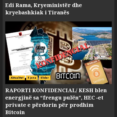
Edi Rama, Kryeministër dhe
kryebashkiak i Tiranës
Aktualitet
E jona
Slider
RAPORTI KONFIDENCIAL/ KESH blen
energjinë sa “frengu pulën”, HEC -et
private e përdorin për prodhim
Bitcoin