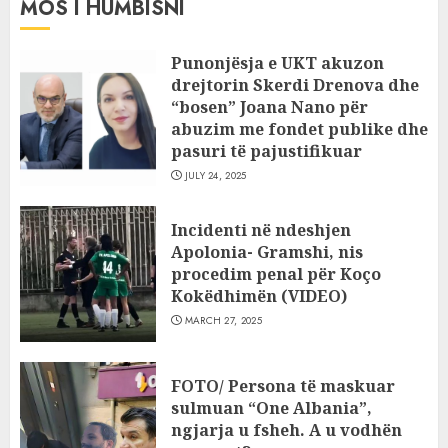
MOS I HUMBISNI
Punonjësja e UKT akuzon
drejtorin Skerdi Drenova dhe
“bosen” Joana Nano për
abuzim me fondet publike dhe
pasuri të pajustifikuar
JULY 24, 2025
Incidenti në ndeshjen
Apolonia- Gramshi, nis
procedim penal për Koço
Kokëdhimën (VIDEO)
MARCH 27, 2025
FOTO/ Persona të maskuar
sulmuan “One Albania”,
ngjarja u fsheh. A u vodhën