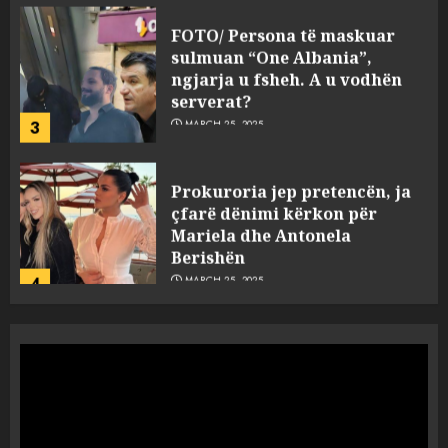
FOTO/ Persona të maskuar
sulmuan “One Albania”,
ngjarja u fsheh. A u vodhën
serverat?
3
MARCH 25, 2025
Prokuroria jep pretencën, ja
çfarë dënimi kërkon për
Mariela dhe Antonela
Berishën
4
MARCH 25, 2025
“Ai që drejtonte makinën më
ngjau me Talo Çelën”,
dëshmia e Nuredin Dumanit
flet për PERSONAT që e
plagosën!
5
MARCH 25, 2025