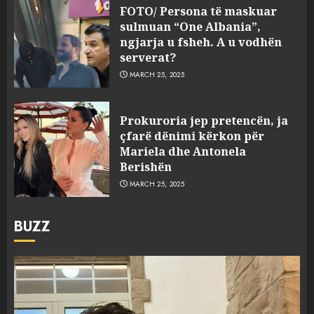
FOTO/ Persona të maskuar
sulmuan “One Albania”,
ngjarja u fsheh. A u vodhën
serverat?
MARCH 25, 2025
Prokuroria jep pretencën, ja
çfarë dënimi kërkon për
Mariela dhe Antonela
Berishën
MARCH 25, 2025
BUZZ