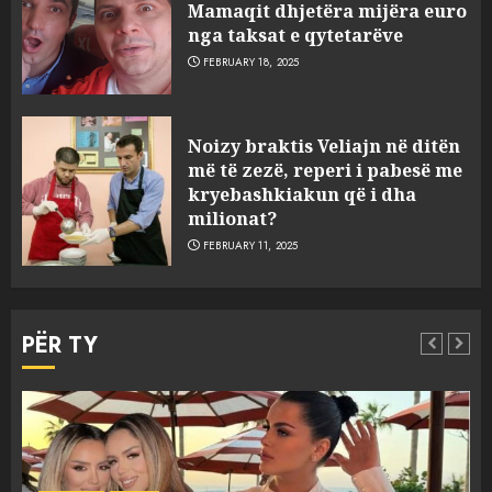
Mamaqit dhjetëra mijëra euro
nga taksat e qytetarëve
FEBRUARY 18, 2025
FOTO/ Persona të maskuar
Noizy braktis Veliajn në ditën
sulmuan “One Albania”,
më të zezë, reperi i pabesë me
ngjarja u fsheh. A u vodhën
kryebashkiakun që i dha
serverat?
milionat?
3
MARCH 25, 2025
FEBRUARY 11, 2025
Prokuroria jep pretencën, ja
çfarë dënimi kërkon për
PËR TY
Mariela dhe Antonela
Berishën
4
MARCH 25, 2025
“Ai që drejtonte makinën më
Aktualitet
Slider