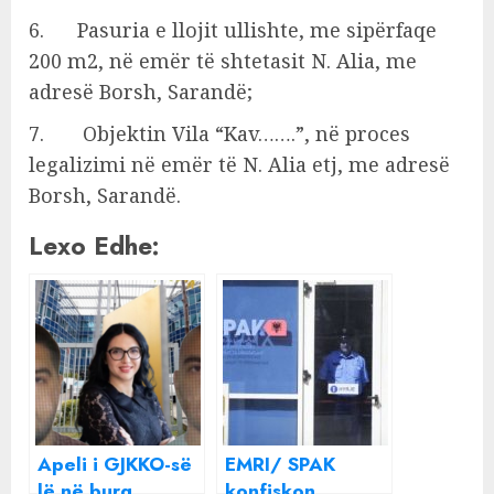
6. Pasuria e llojit ullishte, me sipërfaqe
200 m2, në emër të shtetasit N. Alia, me
adresë Borsh, Sarandë;
7. Objektin Vila “Kav…….”, në proces
legalizimi në emër të N. Alia etj, me adresë
Borsh, Sarandë.
Lexo Edhe:
Apeli i GJKKO-së
EMRI/ SPAK
lë në burg
konfiskon