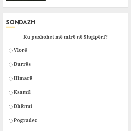
SONDAZH
Ku pushohet më mirë në Shqipëri?
Vlorë
Durrës
Himarë
Ksamil
Dhërmi
Pogradec