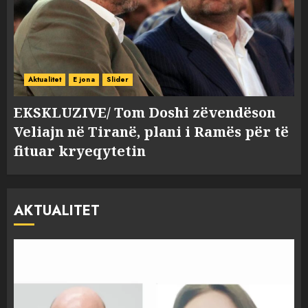
Aktualitet
E jona
Slider
EKSKLUZIVE/ Tom Doshi zëvendëson
Veliajn në Tiranë, plani i Ramës për të
fituar kryeqytetin
AKTUALITET