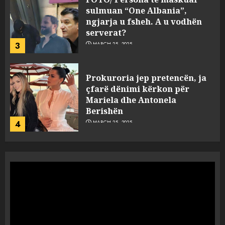
sulmuan “One Albania”,
ngjarja u fsheh. A u vodhën
serverat?
3
MARCH 25, 2025
Prokuroria jep pretencën, ja
çfarë dënimi kërkon për
Mariela dhe Antonela
Berishën
4
MARCH 25, 2025
“Ai që drejtonte makinën më
ngjau me Talo Çelën”,
dëshmia e Nuredin Dumanit
flet për PERSONAT që e
plagosën!
5
MARCH 25, 2025