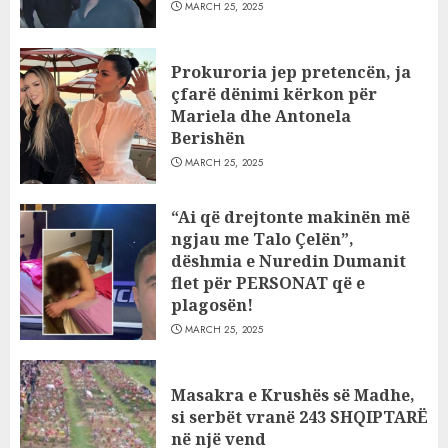
MARCH 25, 2025
Prokuroria jep pretencën, ja
çfarë dënimi kërkon për
Mariela dhe Antonela
Berishën
MARCH 25, 2025
“Ai që drejtonte makinën më
ngjau me Talo Çelën”,
dëshmia e Nuredin Dumanit
flet për PERSONAT që e
plagosën!
MARCH 25, 2025
Masakra e Krushës së Madhe,
si serbët vranë 243 SHQIPTARË
në një vend