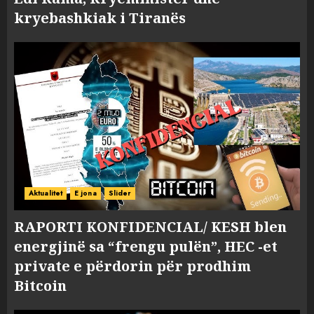
kryebashkiak i Tiranës
Aktualitet
E jona
Slider
RAPORTI KONFIDENCIAL/ KESH blen
energjinë sa “frengu pulën”, HEC -et
private e përdorin për prodhim
Bitcoin