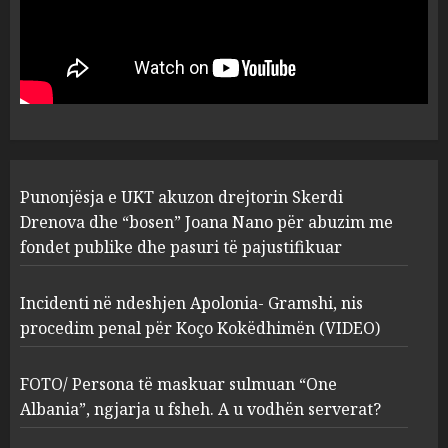
Punonjësja e UKT akuzon
drejtorin Skerdi Drenova dhe
“bosen” Joana Nano për
abuzim me fondet publike dhe
pasuri të pajustifikuar
1
JULY 24, 2025
Incidenti në ndeshjen
Punonjësja e UKT akuzon drejtorin Skerdi
Apolonia- Gramshi, nis
procedim penal për Koço
Drenova dhe “bosen” Joana Nano për abuzim me
Kokëdhimën (VIDEO)
fondet publike dhe pasuri të pajustifikuar
2
MARCH 27, 2025
Incidenti në ndeshjen Apolonia- Gramshi, nis
procedim penal për Koço Kokëdhimën (VIDEO)
FOTO/ Persona të maskuar
sulmuan “One Albania”,
ngjarja u fsheh. A u vodhën
FOTO/ Persona të maskuar sulmuan “One
serverat?
Albania”, ngjarja u fsheh. A u vodhën serverat?
3
MARCH 25, 2025