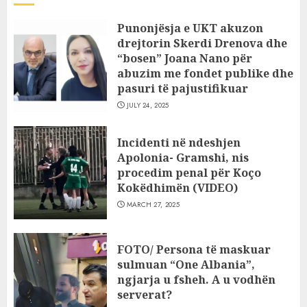
Punonjësja e UKT akuzon
drejtorin Skerdi Drenova dhe
“bosen” Joana Nano për
abuzim me fondet publike dhe
pasuri të pajustifikuar
JULY 24, 2025
Incidenti në ndeshjen
Apolonia- Gramshi, nis
procedim penal për Koço
Kokëdhimën (VIDEO)
MARCH 27, 2025
FOTO/ Persona të maskuar
sulmuan “One Albania”,
ngjarja u fsheh. A u vodhën
serverat?