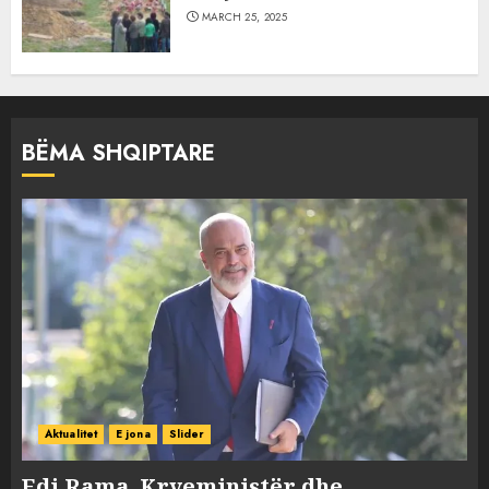
MARCH 25, 2025
BËMA SHQIPTARE
Aktualitet
E jona
Slider
Edi Rama, Kryeministër dhe