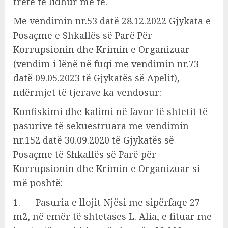
tretë të lidhur me të.
Me vendimin nr.53 datë 28.12.2022 Gjykata e
Posaçme e Shkallës së Parë Për
Korrupsionin dhe Krimin e Organizuar
(vendim i lënë në fuqi me vendimin nr.73
datë 09.05.2023 të Gjykatës së Apelit),
ndërmjet të tjerave ka vendosur:
Konfiskimi dhe kalimi në favor të shtetit të
pasurive të sekuestruara me vendimin
nr.152 datë 30.09.2020 të Gjykatës së
Posaçme të Shkallës së Parë për
Korrupsionin dhe Krimin e Organizuar si
më poshtë:
1. Pasuria e llojit Njësi me sipërfaqe 27
m2, në emër të shtetases L. Alia, e fituar me