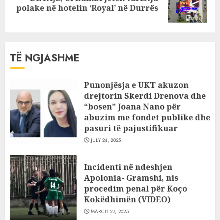
polake në hotelin ‘Royal’ në Durrës
post:
TË NGJASHME
Punonjësja e UKT akuzon
drejtorin Skerdi Drenova dhe
“bosen” Joana Nano për
abuzim me fondet publike dhe
pasuri të pajustifikuar
JULY 24, 2025
Incidenti në ndeshjen
Apolonia- Gramshi, nis
procedim penal për Koço
Kokëdhimën (VIDEO)
MARCH 27, 2025