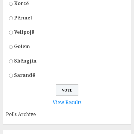
Korcë
Përmet
Velipojë
Golem
Shëngjin
Sarandë
View Results
Polls Archive