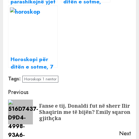
parashikojnë yjet
ditën e sotme,
për ditën e
zbuloni çfarë
sotme, 22 nëntor
parashikojnë yjet
2022
Horoskopi për
ditën e sotme, 7
dhjetor 2022/
Tags:
Horoskopi 1 nentor
Çfarë kanë
parashikuar yjet
Continue
Previous
për ju
Reading
Fanse e tij, Donaldi fut në sherr Ilir
Pre
Shaqirin me të bijën? Emily sqaron
pos
gjithçka
Next