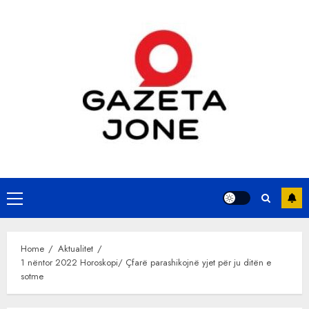
Skip
to
content
Primary
Menu
Home
Aktualitet
1 nëntor 2022 Horoskopi/ Çfarë parashikojnë yjet për ju ditën e
sotme