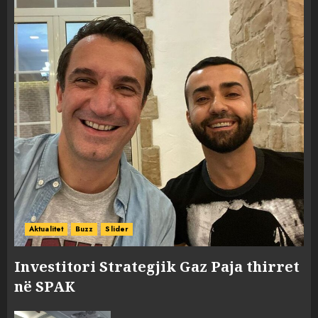
Aktualitet
Buzz
Slider
Investitori Strategjik Gaz Paja thirret
në SPAK