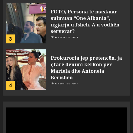
FOTO/ Persona të maskuar
sulmuan “One Albania”,
ngjarja u fsheh. A u vodhën
serverat?
3
MARCH 25, 2025
Prokuroria jep pretencën, ja
çfarë dënimi kërkon për
Mariela dhe Antonela
Berishën
4
MARCH 25, 2025
“Ai që drejtonte makinën më
ngjau me Talo Çelën”,
dëshmia e Nuredin Dumanit
flet për PERSONAT që e
plagosën!
5