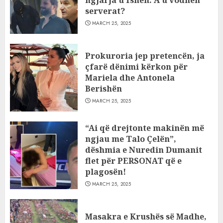
ngjarja u fsheh. A u vodhën
serverat?
MARCH 25, 2025
Prokuroria jep pretencën, ja
çfarë dënimi kërkon për
Mariela dhe Antonela
Berishën
MARCH 25, 2025
“Ai që drejtonte makinën më
ngjau me Talo Çelën”,
dëshmia e Nuredin Dumanit
flet për PERSONAT që e
plagosën!
MARCH 25, 2025
Masakra e Krushës së Madhe,