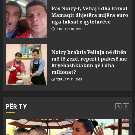
Pas Noizy-t, Veliaj i dha Ermal
Mamaqit dhjetëra mijëra euro
nga taksat e qytetarëve
FEBRUARY 18, 2025
FOTO/ Persona të maskuar
Noizy braktis Veliajn në ditën
sulmuan “One Albania”,
më të zezë, reperi i pabesë me
ngjarja u fsheh. A u vodhën
kryebashkiakun që i dha
serverat?
milionat?
3
MARCH 25, 2025
FEBRUARY 11, 2025
Prokuroria jep pretencën, ja
çfarë dënimi kërkon për
PËR TY
Mariela dhe Antonela
Berishën
4
MARCH 25, 2025