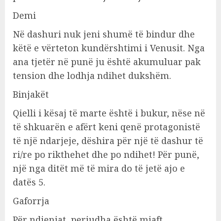
Demi
Në dashuri nuk jeni shumë të bindur dhe
këtë e vërteton kundërshtimi i Venusit. Nga
ana tjetër në punë ju është akumuluar pak
tension dhe lodhja ndihet dukshëm.
Binjakët
Qielli i kësaj të marte është i bukur, nëse në
të shkuarën e afërt keni qenë protagonistë
të një ndarjeje, dëshira për një të dashur të
ri/re po rikthehet dhe po ndihet! Për punë,
një nga ditët më të mira do të jetë ajo e
datës 5.
Gaforrja
Për ndjenjat, periudha është mjaft