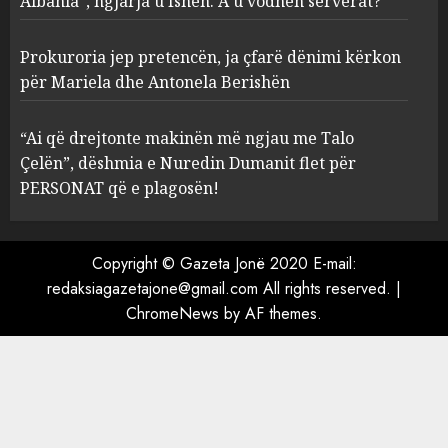
Albania”, ngjarja u fsheh. A u vodhën serverat?
3
MARCH 25, 2025
Prokuroria jep pretencën, ja çfarë dënimi kërkon
Prokuroria jep pretencën, ja
për Mariela dhe Antonela Berishën
çfarë dënimi kërkon për
Mariela dhe Antonela
“Ai që drejtonte makinën më ngjau me Talo
Berishën
Çelën”, dëshmia e Nuredin Dumanit flet për
4
MARCH 25, 2025
PERSONAT që e plagosën!
“Ai që drejtonte makinën më
ngjau me Talo Çelën”,
Copyright © Gazeta Jonë 2020 E-mail:
dëshmia e Nuredin Dumanit
redaksiagazetajone@gmail.com
All rights reserved.
|
flet për PERSONAT që e
ChromeNews
by AF themes.
plagosën!
5
MARCH 25, 2025