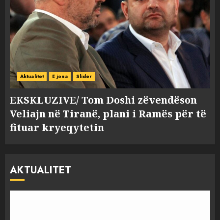
Aktualitet
E jona
Slider
EKSKLUZIVE/ Tom Doshi zëvendëson
Veliajn në Tiranë, plani i Ramës për të
fituar kryeqytetin
AKTUALITET