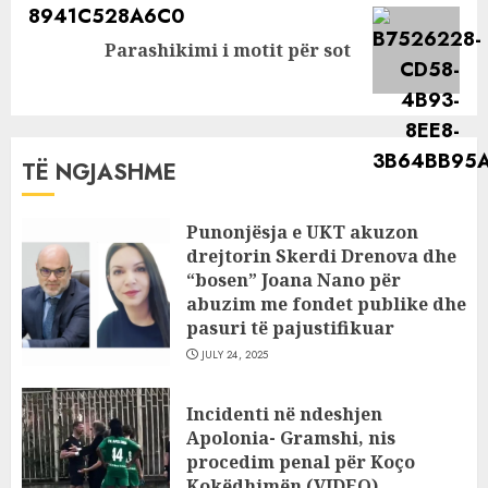
Next
Parashikimi i motit për sot
post:
TË NGJASHME
Punonjësja e UKT akuzon
drejtorin Skerdi Drenova dhe
“bosen” Joana Nano për
abuzim me fondet publike dhe
pasuri të pajustifikuar
JULY 24, 2025
Incidenti në ndeshjen
Apolonia- Gramshi, nis
procedim penal për Koço
Kokëdhimën (VIDEO)