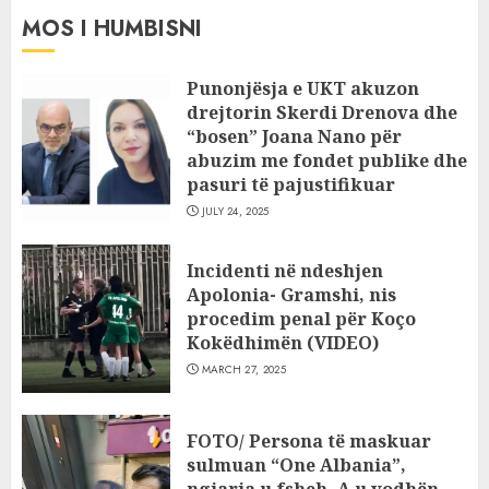
MOS I HUMBISNI
Punonjësja e UKT akuzon
drejtorin Skerdi Drenova dhe
“bosen” Joana Nano për
abuzim me fondet publike dhe
pasuri të pajustifikuar
JULY 24, 2025
Incidenti në ndeshjen
Apolonia- Gramshi, nis
procedim penal për Koço
Kokëdhimën (VIDEO)
MARCH 27, 2025
FOTO/ Persona të maskuar
sulmuan “One Albania”,