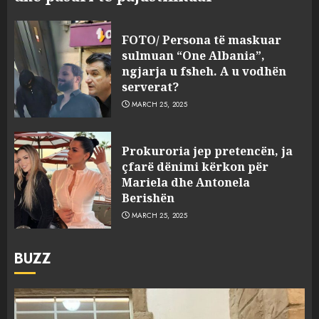
FOTO/ Persona të maskuar
sulmuan “One Albania”,
ngjarja u fsheh. A u vodhën
serverat?
MARCH 25, 2025
Prokuroria jep pretencën, ja
çfarë dënimi kërkon për
Mariela dhe Antonela
Berishën
MARCH 25, 2025
BUZZ