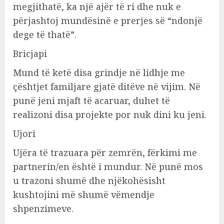
megjithatë, ka një ajër të ri dhe nuk e
përjashtoj mundësinë e prerjes së “ndonjë
dege të thatë”.
Bricjapi
Mund të ketë disa grindje në lidhje me
çështjet familjare gjatë ditëve në vijim. Në
punë jeni mjaft të acaruar, duhet të
realizoni disa projekte por nuk dini ku jeni.
Ujori
Ujëra të trazuara për zemrën, fërkimi me
partnerin/en është i mundur. Në punë mos
u trazoni shumë dhe njëkohësisht
kushtojini më shumë vëmendje
shpenzimeve.