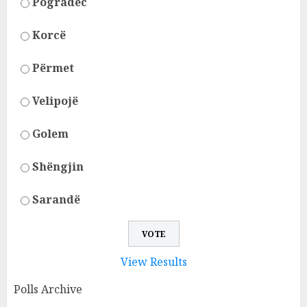
Pogradec
Korcë
Përmet
Velipojë
Golem
Shëngjin
Sarandë
View Results
Polls Archive