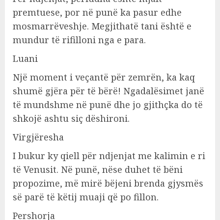
premtuese, por në punë ka pasur edhe
mosmarrëveshje. Megjithatë tani është e
mundur të rifilloni nga e para.
Luani
Një moment i veçantë për zemrën, ka kaq
shumë gjëra për të bërë! Ngadalësimet janë
të mundshme në punë dhe jo gjithçka do të
shkojë ashtu siç dëshironi.
Virgjëresha
I bukur ky qiell për ndjenjat me kalimin e ri
të Venusit. Në punë, nëse duhet të bëni
propozime, më mirë bëjeni brenda gjysmës
së parë të këtij muaji që po fillon.
Pershorja