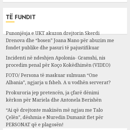
TË FUNDIT
Punonjësja e UKT akuzon drejtorin Skerdi
Drenova dhe “bosen” Joana Nano për abuzim me
fondet publike dhe pasuri të pajustifikuar
Incidenti në ndeshjen Apolonia- Gramshi, nis
procedim penal për Koço Kokëdhimën (VIDEO)
FOTO/ Persona të maskuar sulmuan “One
Albania”, ngjarja u fsheh. A u vodhën serverat?
Prokuroria jep pretencën, ja çfarë dënimi
kërkon për Mariela dhe Antonela Berishën
“Ai që drejtonte makinën më ngjau me Talo
Çelën”, dëshmia e Nuredin Dumanit flet për
PERSONAT që e plagosën!