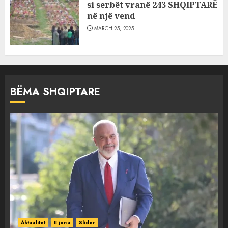
si serbët vranë 243 SHQIPTARË
në një vend
MARCH 25, 2025
BËMA SHQIPTARE
Aktualitet
E jona
Slider