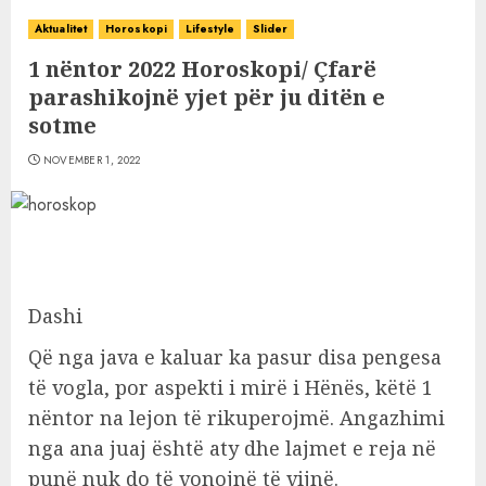
Aktualitet
Horoskopi
Lifestyle
Slider
1 nëntor 2022 Horoskopi/ Çfarë
parashikojnë yjet për ju ditën e
sotme
NOVEMBER 1, 2022
Dashi
Që nga java e kaluar ka pasur disa pengesa
të vogla, por aspekti i mirë i Hënës, këtë 1
nëntor na lejon të rikuperojmë. Angazhimi
nga ana juaj është aty dhe lajmet e reja në
punë nuk do të vonojnë të vijnë.