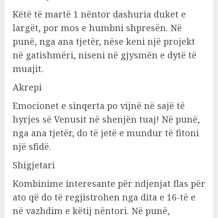
Këtë të martë 1 nëntor dashuria duket e
largët, por mos e humbni shpresën. Në
punë, nga ana tjetër, nëse keni një projekt
në gatishmëri, niseni në gjysmën e dytë të
muajit.
Akrepi
Emocionet e sinqerta po vijnë në sajë të
hyrjes së Venusit në shenjën tuaj! Në punë,
nga ana tjetër, do të jetë e mundur të fitoni
një sfidë.
Shigjetari
Kombinime interesante për ndjenjat flas për
ato që do të regjistrohen nga dita e 16-të e
në vazhdim e këtij nëntori. Në punë,