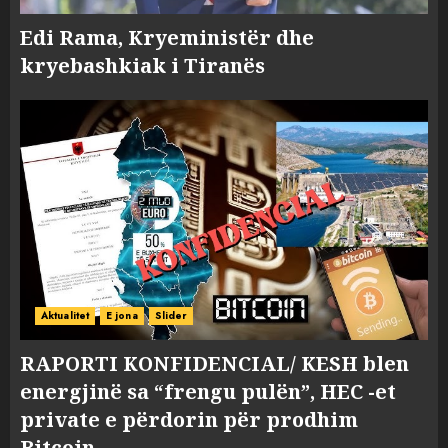
Edi Rama, Kryeministër dhe
kryebashkiak i Tiranës
Aktualitet
E jona
Slider
RAPORTI KONFIDENCIAL/ KESH blen
energjinë sa “frengu pulën”, HEC -et
private e përdorin për prodhim
Bitcoin