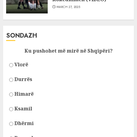
MARCH 27, 2025
SONDAZH
Ku pushohet më mirë në Shqipëri?
Vlorë
Durrës
Himarë
Ksamil
Dhërmi