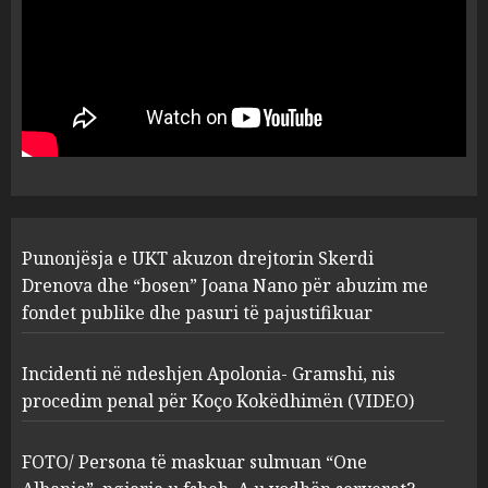
MARCH 25, 2025
Punonjësja e UKT akuzon
drejtorin Skerdi Drenova dhe
“bosen” Joana Nano për
abuzim me fondet publike dhe
pasuri të pajustifikuar
1
JULY 24, 2025
Incidenti në ndeshjen
Punonjësja e UKT akuzon drejtorin Skerdi
Apolonia- Gramshi, nis
procedim penal për Koço
Drenova dhe “bosen” Joana Nano për abuzim me
Kokëdhimën (VIDEO)
fondet publike dhe pasuri të pajustifikuar
2
MARCH 27, 2025
Incidenti në ndeshjen Apolonia- Gramshi, nis
procedim penal për Koço Kokëdhimën (VIDEO)
FOTO/ Persona të maskuar
sulmuan “One Albania”,
ngjarja u fsheh. A u vodhën
FOTO/ Persona të maskuar sulmuan “One
serverat?