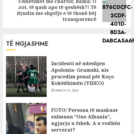
Udhëtimet me charter, Rama: O
zot, të qash apo të qeshësh?! Të
Next
dyndin me shpifje e të thonë bëj
post:
transparencë
TË NGJASHME
Incidenti në ndeshjen
Apolonia- Gramshi, nis
procedim penal për Koço
Kokëdhimën (VIDEO)
MARCH 27, 2025
FOTO/ Persona të maskuar
sulmuan “One Albania”,
ngjarja u fsheh. A u vodhën
serverat?