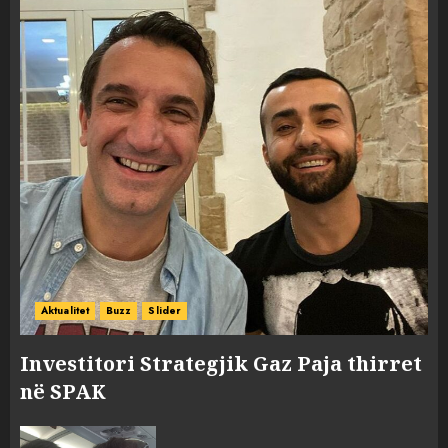
Aktualitet
Buzz
Slider
Investitori Strategjik Gaz Paja thirret
në SPAK