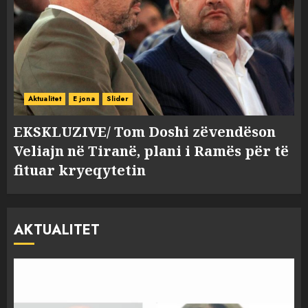
Aktualitet
E jona
Slider
EKSKLUZIVE/ Tom Doshi zëvendëson
Veliajn në Tiranë, plani i Ramës për të
fituar kryeqytetin
AKTUALITET