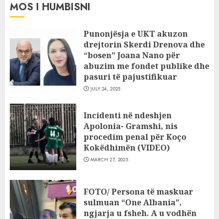
MOS I HUMBISNI
Punonjësja e UKT akuzon
drejtorin Skerdi Drenova dhe
“bosen” Joana Nano për
abuzim me fondet publike dhe
pasuri të pajustifikuar
JULY 24, 2025
Incidenti në ndeshjen
Apolonia- Gramshi, nis
procedim penal për Koço
Kokëdhimën (VIDEO)
MARCH 27, 2025
FOTO/ Persona të maskuar
sulmuan “One Albania”,
ngjarja u fsheh. A u vodhën