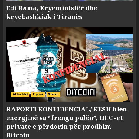
Edi Rama, Kryeministër dhe
kryebashkiak i Tiranës
Aktualitet
E jona
Slider
RAPORTI KONFIDENCIAL/ KESH blen
energjinë sa “frengu pulën”, HEC -et
private e përdorin për prodhim
Bitcoin