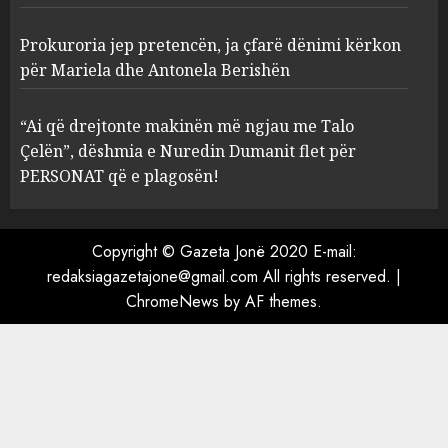
3
Prokuroria jep pretencën, ja çfarë dënimi kërkon
Prokuroria jep pretencën, ja
për Mariela dhe Antonela Berishën
çfarë dënimi kërkon për
Mariela dhe Antonela
“Ai që drejtonte makinën më ngjau me Talo
Berishën
Çelën”, dëshmia e Nuredin Dumanit flet për
4
MARCH 25, 2025
PERSONAT që e plagosën!
“Ai që drejtonte makinën më
ngjau me Talo Çelën”,
Copyright © Gazeta Jonë 2020 E-mail:
dëshmia e Nuredin Dumanit
redaksiagazetajone@gmail.com
All rights reserved.
|
flet për PERSONAT që e
ChromeNews
by AF themes.
plagosën!
5
MARCH 25, 2025