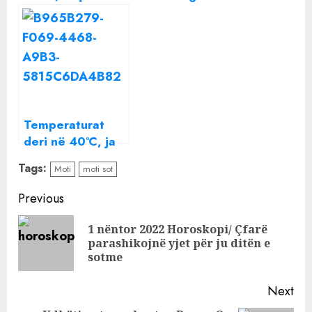
2022
2022
Temperaturat
deri në 40°C, ja
parashikimi i
Tags:
Moti
moti sot
motit për sot
Continue
Previous
Reading
1 nëntor 2022 Horoskopi/ Çfarë
Pre
parashikojnë yjet për ju ditën e
pos
sotme
Next