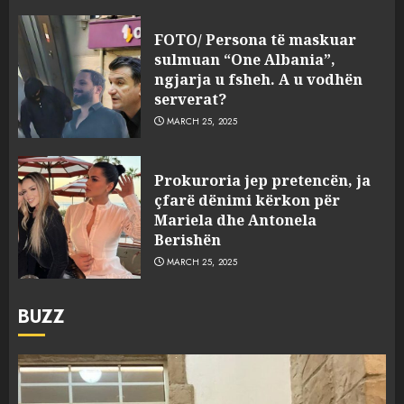
FOTO/ Persona të maskuar
sulmuan “One Albania”,
ngjarja u fsheh. A u vodhën
serverat?
MARCH 25, 2025
Prokuroria jep pretencën, ja
çfarë dënimi kërkon për
Mariela dhe Antonela
Berishën
MARCH 25, 2025
BUZZ