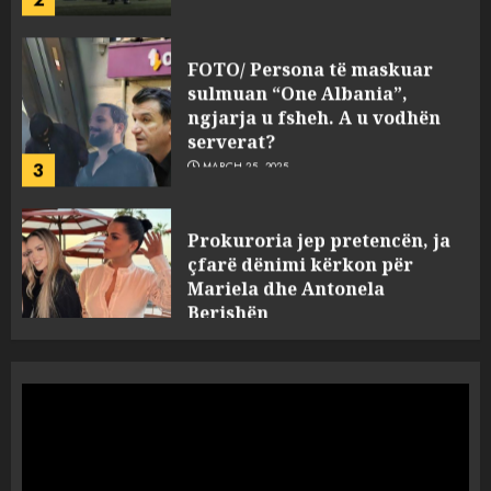
FOTO/ Persona të maskuar
sulmuan “One Albania”,
ngjarja u fsheh. A u vodhën
serverat?
3
MARCH 25, 2025
Prokuroria jep pretencën, ja
çfarë dënimi kërkon për
Mariela dhe Antonela
Berishën
4
MARCH 25, 2025
“Ai që drejtonte makinën më
ngjau me Talo Çelën”,
dëshmia e Nuredin Dumanit
flet për PERSONAT që e
plagosën!
5