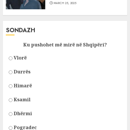
MARCH 25, 2025
SONDAZH
Ku pushohet më mirë në Shqipëri?
Vlorë
Durrës
Himarë
Ksamil
Dhërmi
Pogradec