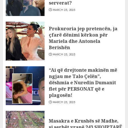
serverat?
MARCH 25, 2025
Prokuroria jep pretencën, ja
çfarë dënimi kërkon për
Mariela dhe Antonela
Berishën
MARCH 25, 2025
“Ai që drejtonte makinën më
ngjau me Talo Çelën”,
dëshmia e Nuredin Dumanit
flet për PERSONAT që e
plagosën!
MARCH 25, 2025
Masakra e Krushës së Madhe,
si serbët vranë 243 SHQIPTARË