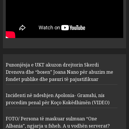
MARCH 25, 2025
Punonjësja e UKT akuzon
drejtorin Skerdi Drenova dhe
“bosen” Joana Nano për
abuzim me fondet publike dhe
pasuri të pajustifikuar
1
JULY 24, 2025
Incidenti në ndeshjen
Punonjësja e UKT akuzon drejtorin Skerdi
Apolonia- Gramshi, nis
procedim penal për Koço
Drenova dhe “bosen” Joana Nano për abuzim me
Kokëdhimën (VIDEO)
fondet publike dhe pasuri të pajustifikuar
2
MARCH 27, 2025
Incidenti në ndeshjen Apolonia- Gramshi, nis
procedim penal për Koço Kokëdhimën (VIDEO)
FOTO/ Persona të maskuar
sulmuan “One Albania”,
ngjarja u fsheh. A u vodhën
FOTO/ Persona të maskuar sulmuan “One
serverat?
Albania”, ngjarja u fsheh. A u vodhën serverat?
MARCH 25, 2025