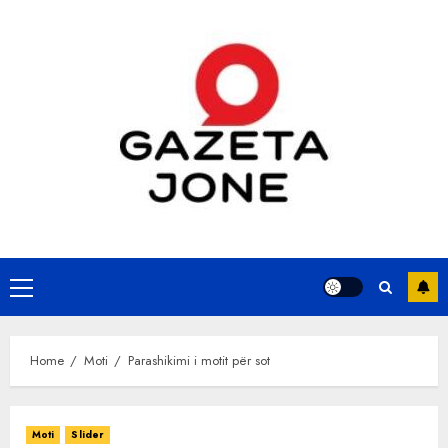
Skip
to
content
Primary
Menu
Home
Moti
Parashikimi i motit për sot
Moti
Slider