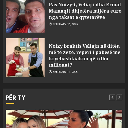
Pas Noizy-t, Veliaj i dha Ermal
Mamaqit dhjetëra mijëra euro
nga taksat e qytetarëve
FEBRUARY 18, 2025
FOTO/ Persona të maskuar
Noizy braktis Veliajn në ditën
sulmuan “One Albania”,
më të zezë, reperi i pabesë me
ngjarja u fsheh. A u vodhën
kryebashkiakun që i dha
serverat?
milionat?
3
MARCH 25, 2025
FEBRUARY 11, 2025
Prokuroria jep pretencën, ja
çfarë dënimi kërkon për
PËR TY
Mariela dhe Antonela
Berishën
4
MARCH 25, 2025