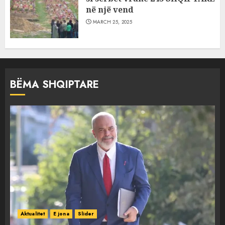
në një vend
MARCH 25, 2025
BËMA SHQIPTARE
Aktualitet
E jona
Slider