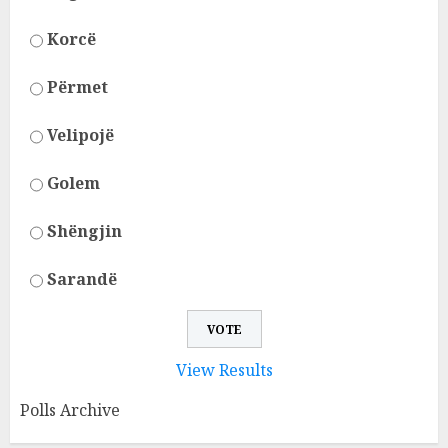
Korcë
Përmet
Velipojë
Golem
Shëngjin
Sarandë
View Results
Polls Archive