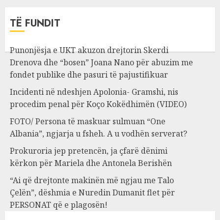
TË FUNDIT
Punonjësja e UKT akuzon drejtorin Skerdi
Drenova dhe “bosen” Joana Nano për abuzim me
fondet publike dhe pasuri të pajustifikuar
Incidenti në ndeshjen Apolonia- Gramshi, nis
procedim penal për Koço Kokëdhimën (VIDEO)
FOTO/ Persona të maskuar sulmuan “One
Albania”, ngjarja u fsheh. A u vodhën serverat?
Prokuroria jep pretencën, ja çfarë dënimi
kërkon për Mariela dhe Antonela Berishën
“Ai që drejtonte makinën më ngjau me Talo
Çelën”, dëshmia e Nuredin Dumanit flet për
PERSONAT që e plagosën!