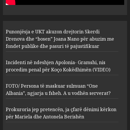
pasuri të pajustifikuar
1
JULY 24, 2025
Incidenti në ndeshjen
Punonjësja e UKT akuzon drejtorin Skerdi
Apolonia- Gramshi, nis
procedim penal për Koço
Drenova dhe “bosen” Joana Nano për abuzim me
Kokëdhimën (VIDEO)
fondet publike dhe pasuri të pajustifikuar
2
MARCH 27, 2025
Incidenti në ndeshjen Apolonia- Gramshi, nis
procedim penal për Koço Kokëdhimën (VIDEO)
FOTO/ Persona të maskuar
sulmuan “One Albania”,
ngjarja u fsheh. A u vodhën
FOTO/ Persona të maskuar sulmuan “One
serverat?
Albania”, ngjarja u fsheh. A u vodhën serverat?
3
MARCH 25, 2025
Prokuroria jep pretencën, ja çfarë dënimi kërkon
Prokuroria jep pretencën, ja
për Mariela dhe Antonela Berishën
çfarë dënimi kërkon për
Mariela dhe Antonela