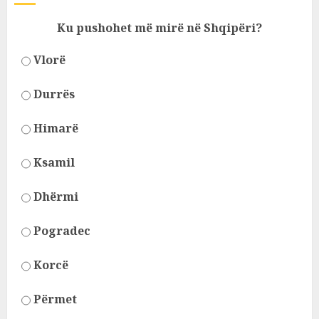
Ku pushohet më mirë në Shqipëri?
Vlorë
Durrës
Himarë
Ksamil
Dhërmi
Pogradec
Korcë
Përmet