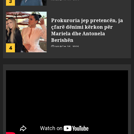
3
MARCH 25, 2025
Prokuroria jep pretencën, ja
çfarë dënimi kërkon për
Mariela dhe Antonela
Berishën
4
MARCH 25, 2025
“Ai që drejtonte makinën më
ngjau me Talo Çelën”,
dëshmia e Nuredin Dumanit
flet për PERSONAT që e
plagosën!
5
MARCH 25, 2025
Punonjësja e UKT akuzon
drejtorin Skerdi Drenova dhe
“bosen” Joana Nano për
abuzim me fondet publike dhe