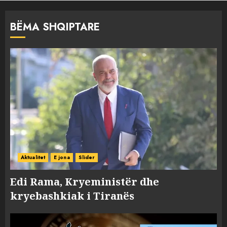
BËMA SHQIPTARE
Aktualitet
E jona
Slider
Edi Rama, Kryeministër dhe
kryebashkiak i Tiranës