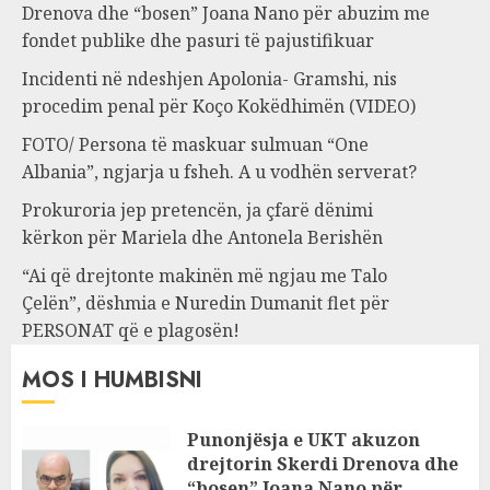
Drenova dhe “bosen” Joana Nano për abuzim me
fondet publike dhe pasuri të pajustifikuar
Incidenti në ndeshjen Apolonia- Gramshi, nis
procedim penal për Koço Kokëdhimën (VIDEO)
FOTO/ Persona të maskuar sulmuan “One
Albania”, ngjarja u fsheh. A u vodhën serverat?
Prokuroria jep pretencën, ja çfarë dënimi
kërkon për Mariela dhe Antonela Berishën
“Ai që drejtonte makinën më ngjau me Talo
Çelën”, dëshmia e Nuredin Dumanit flet për
PERSONAT që e plagosën!
MOS I HUMBISNI
Punonjësja e UKT akuzon
drejtorin Skerdi Drenova dhe
“bosen” Joana Nano për