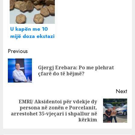
U kapën me 10
mijë doza ekstazi
‘Louis Vuitton’,
Continue
zbardhet
Previous
identiteti i 5 të
Reading
arrestuarve që
Gjergj Erebara: Po me plehrat
Pre
furnizonin lokalet
çfarë do të bëjmë?
pos
e Tiranës, mes
tyre një vajzë
Next
EMRI/ Aksidentoi për vdekje dy
persona në zonën e Porcelanit,
Next
arrestohet 35-vjeçari i shpallur në
post:
kërkim