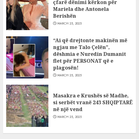
çfarë dënimi kërkon për
Mariela dhe Antonela
Berishën
MARCH 25, 2025
“Ai që drejtonte makinën më
ngjau me Talo Çelën”,
dëshmia e Nuredin Dumanit
flet për PERSONAT që e
plagosën!
MARCH 25, 2025
Masakra e Krushës së Madhe,
si serbët vranë 243 SHQIPTARË
në një vend
MARCH 25, 2025