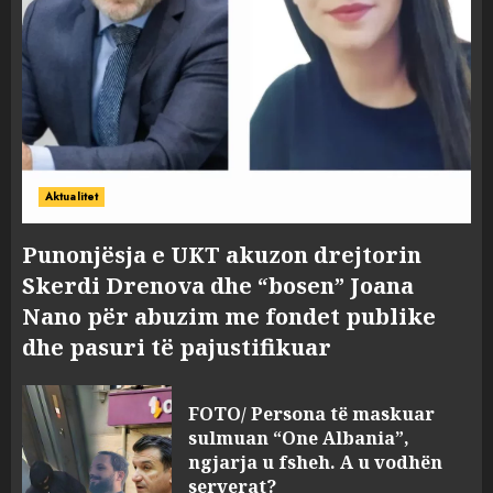
Aktualitet
Punonjësja e UKT akuzon drejtorin
Skerdi Drenova dhe “bosen” Joana
Nano për abuzim me fondet publike
dhe pasuri të pajustifikuar
FOTO/ Persona të maskuar
sulmuan “One Albania”,
ngjarja u fsheh. A u vodhën
serverat?