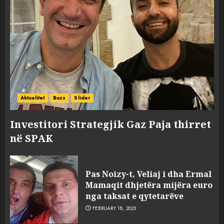
Aktualitet
Buzz
Slider
Investitori Strategjik Gaz Paja thirret
në SPAK
Pas Noizy-t, Veliaj i dha Ermal
Mamaqit dhjetëra mijëra euro
nga taksat e qytetarëve
FEBRUARY 18, 2025