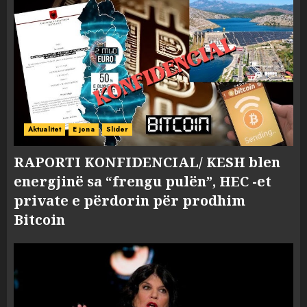
Aktualitet
E jona
Slider
RAPORTI KONFIDENCIAL/ KESH blen
energjinë sa “frengu pulën”, HEC -et
private e përdorin për prodhim
Bitcoin