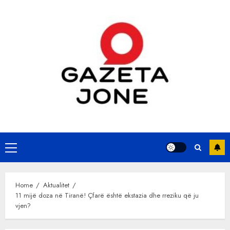
Skip
to
content
Primary
Menu
Home
Aktualitet
11 mijë doza në Tiranë! Çfarë është ekstazia dhe rreziku që ju
vjen?