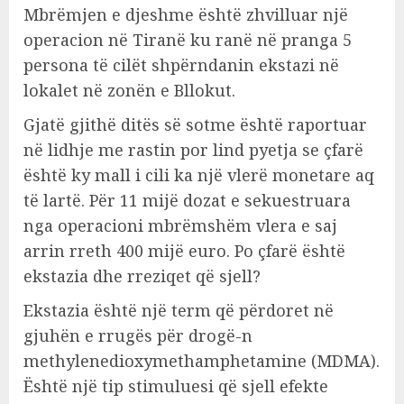
Mbrëmjen e djeshme është zhvilluar një
operacion në Tiranë ku ranë në pranga 5
persona të cilët shpërndanin ekstazi në
lokalet në zonën e Bllokut.
Gjatë gjithë ditës së sotme është raportuar
në lidhje me rastin por lind pyetja se çfarë
është ky mall i cili ka një vlerë monetare aq
të lartë. Për 11 mijë dozat e sekuestruara
nga operacioni mbrëmshëm vlera e saj
arrin rreth 400 mijë euro. Po çfarë është
ekstazia dhe rreziqet që sjell?
Ekstazia është një term që përdoret në
gjuhën e rrugës për drogë-n
methylenedioxymethamphetamine (MDMA).
Është një tip stimuluesi që sjell efekte