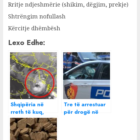
Rritje ndjeshmërie (shikim, dëgjim, prekje)
Shtrëngim nofullash
Kërcitje dhëmbësh
Lexo Edhe:
Shqipëria në
Tre të arrestuar
rreth të kuq,
për drogë në
rreziku vjen nga
Tiranë, “digjen”
deti dhe qielli
310 doza