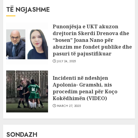
TË NGJASHME
Punonjësja e UKT akuzon
drejtorin Skerdi Drenova dhe
“bosen” Joana Nano për
abuzim me fondet publike dhe
pasuri të pajustifikuar
JULY 24, 2025
Incidenti në ndeshjen
Apolonia- Gramshi, nis
procedim penal për Koço
Kokëdhimën (VIDEO)
MARCH 27, 2025
SONDAZH