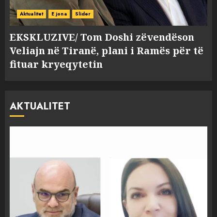
Aktualitet
E jona
Slider
EKSKLUZIVE/ Tom Doshi zëvendëson
Veliajn në Tiranë, plani i Ramës për të
fituar kryeqytetin
AKTUALITET