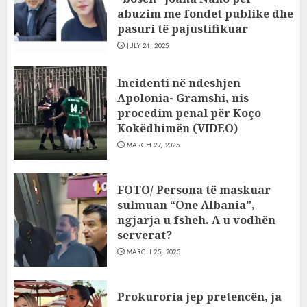
abuzim me fondet publike dhe
pasuri të pajustifikuar
JULY 24, 2025
Incidenti në ndeshjen
Apolonia- Gramshi, nis
procedim penal për Koço
Kokëdhimën (VIDEO)
MARCH 27, 2025
FOTO/ Persona të maskuar
sulmuan “One Albania”,
ngjarja u fsheh. A u vodhën
serverat?
MARCH 25, 2025
Prokuroria jep pretencën, ja