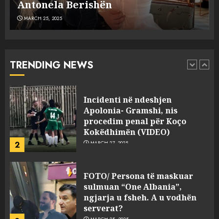
MARCH 25, 2025
plagosën!
MARCH 25, 2025
Punonjësja e UKT akuzon
drejtorin Skerdi Drenova dhe
“bosen” Joana Nano për
abuzim me fondet publike dhe
TRENDING NEWS
pasuri të pajustifikuar
1
JULY 24, 2025
Incidenti në ndeshjen
Apolonia- Gramshi, nis
procedim penal për Koço
Kokëdhimën (VIDEO)
2
MARCH 27, 2025
FOTO/ Persona të maskuar
sulmuan “One Albania”,
ngjarja u fsheh. A u vodhën
serverat?