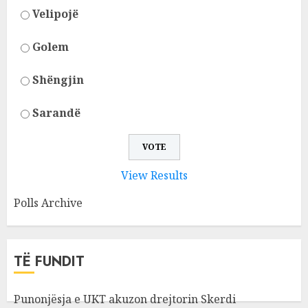
Velipojë
Golem
Shëngjin
Sarandë
View Results
Polls Archive
TË FUNDIT
Punonjësja e UKT akuzon drejtorin Skerdi