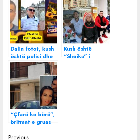
Dalin fotot, kush
Kush është
është polici dhe
“Sheiku” i
autori i plagosjes
Selitës? Dalin
në Tiranë
FOTOT e
“pronarëve” të
magazinës së
kanabisit
“Çfarë ke bërë”,
britmat e gruas
shqiptare pasi
Continue
burri bukëpjekës
Previous