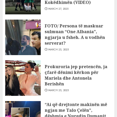
Kokëdhimën (VIDEO)
MARCH 27, 2025
FOTO/ Persona të maskuar
sulmuan “One Albania”,
ngjarja u fsheh. A u vodhën
serverat?
MARCH 25, 2025
Prokuroria jep pretencën, ja
çfarë dënimi kërkon për
Mariela dhe Antonela
Berishën
MARCH 25, 2025
“Ai që drejtonte makinën më
ngjau me Talo Çelën”,
dëshmia e Nuredin Dumanit