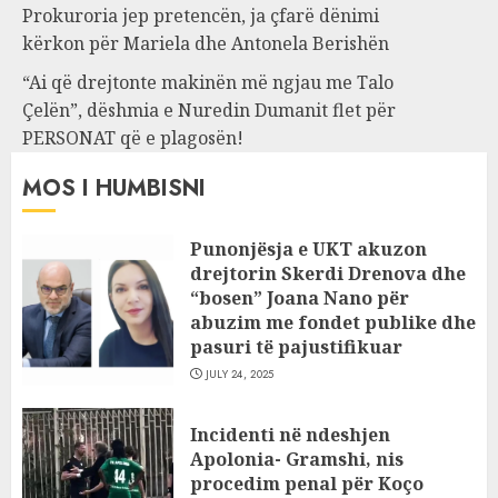
Prokuroria jep pretencën, ja çfarë dënimi
kërkon për Mariela dhe Antonela Berishën
“Ai që drejtonte makinën më ngjau me Talo
Çelën”, dëshmia e Nuredin Dumanit flet për
PERSONAT që e plagosën!
MOS I HUMBISNI
Punonjësja e UKT akuzon
drejtorin Skerdi Drenova dhe
“bosen” Joana Nano për
abuzim me fondet publike dhe
pasuri të pajustifikuar
JULY 24, 2025
Incidenti në ndeshjen
Apolonia- Gramshi, nis
procedim penal për Koço