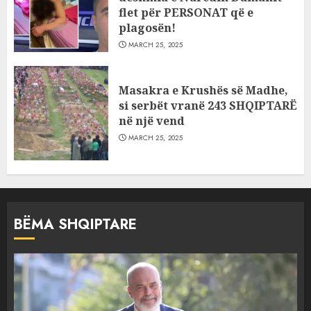
flet për PERSONAT që e
plagosën!
MARCH 25, 2025
Masakra e Krushës së Madhe,
si serbët vranë 243 SHQIPTARË
në një vend
MARCH 25, 2025
BËMA SHQIPTARE