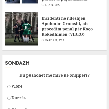
JULY 24, 2025
Incidenti në ndeshjen
Apolonia- Gramshi, nis
procedim penal për Koço
Kokëdhimën (VIDEO)
MARCH 27, 2025
SONDAZH
Ku pushohet më mirë në Shqipëri?
Vlorë
Durrës