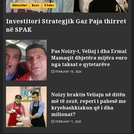
Aktualitet
Buzz
Slider
Investitori Strategjik Gaz Paja thirret
në SPAK
Pas Noizy-t, Veliaj i dha Ermal
Mamaqit dhjetëra mijëra euro
nga taksat e qytetarëve
FEBRUARY 18, 2025
FOTO/ Persona të maskuar
Noizy braktis Veliajn në ditën
sulmuan “One Albania”,
më të zezë, reperi i pabesë me
ngjarja u fsheh. A u vodhën
kryebashkiakun që i dha
serverat?
milionat?
3
MARCH 25, 2025
FEBRUARY 11, 2025