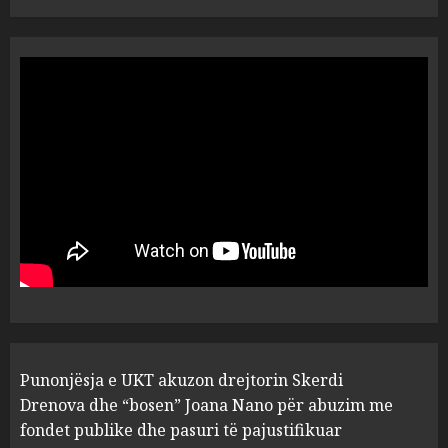
“Ai që drejtonte makinën më
ngjau me Talo Çelën”,
dëshmia e Nuredin Dumanit
flet për PERSONAT që e
plagosën!
5
MARCH 25, 2025
Punonjësja e UKT akuzon
drejtorin Skerdi Drenova dhe
“bosen” Joana Nano për
abuzim me fondet publike dhe
pasuri të pajustifikuar
1
JULY 24, 2025
Incidenti në ndeshjen
Punonjësja e UKT akuzon drejtorin Skerdi
Apolonia- Gramshi, nis
procedim penal për Koço
Drenova dhe “bosen” Joana Nano për abuzim me
Kokëdhimën (VIDEO)
fondet publike dhe pasuri të pajustifikuar
MARCH 27, 2025