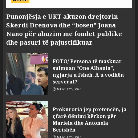
Aktualitet
Punonjësja e UKT akuzon drejtorin
Skerdi Drenova dhe “bosen” Joana
Nano për abuzim me fondet publike
dhe pasuri të pajustifikuar
FOTO/ Persona të maskuar
sulmuan “One Albania”,
ngjarja u fsheh. A u vodhën
serverat?
MARCH 25, 2025
Prokuroria jep pretencën, ja
çfarë dënimi kërkon për
Mariela dhe Antonela
Berishën
MARCH 25, 2025