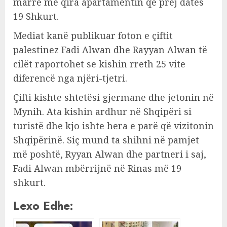
marrë me qira apartamentin që prej datës
19 Shkurt.
Mediat kanë publikuar foton e çiftit
palestinez Fadi Alwan dhe Rayyan Alwan të
cilët raportohet se kishin rreth 25 vite
diferencë nga njëri-tjetri.
Çifti kishte shtetësi gjermane dhe jetonin në
Mynih. Ata kishin ardhur në Shqipëri si
turistë dhe kjo ishte hera e parë që vizitonin
Shqipërinë. Siç mund ta shihni në pamjet
më poshtë, Ryyan Alwan dhe partneri i saj,
Fadi Alwan mbërrijnë në Rinas më 19
shkurt.
Lexo Edhe: