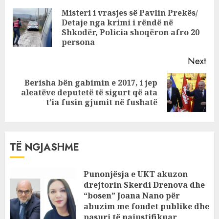
i vrau vajzën që u
Reading
Misteri i vrasjes së Pavlin Prekës/
fut për ta
Detaje nga krimi i rëndë në
Pre
mbrojtur
Shkodër, Policia shoqëron afro 20
pos
persona
Next
Berisha bën gabimin e 2017, i jep
Next
aleatëve deputetë të sigurt që ata
post:
t’ia fusin gjumit në fushatë
TË NGJASHME
Punonjësja e UKT akuzon
drejtorin Skerdi Drenova dhe
“bosen” Joana Nano për
abuzim me fondet publike dhe
pasuri të pajustifikuar