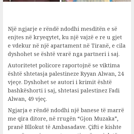
Një ngjarje e rëndë ndodhi mesditën e së
enjtes në kryeqytet, ku një vajzë e re u gjet
e vdekur në një apartament në Tiranë, e cila
dyshohet se është vrarë nga partneri i saj.
Autoritetet policore raportojnë se viktima
është shtetasja palestineze Ryyan Alwan, 24
vjeçe. Dyshohet se autori i krimit është
bashkëshorti i saj, shtetasi palestinez Fadi
Alwan, 49 vjeç.
Ngjarja e rëndë ndodhi një banese të marrë
me qira ditore, në rrugën “Gjon Muzaka”,
pranë Bllokut të Ambasadave. Çifti e kishte