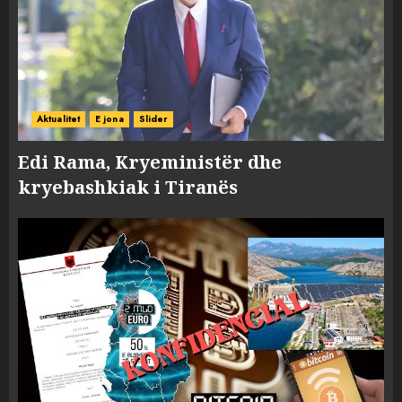
Aktualitet
E jona
Slider
Edi Rama, Kryeministër dhe
kryebashkiak i Tiranës