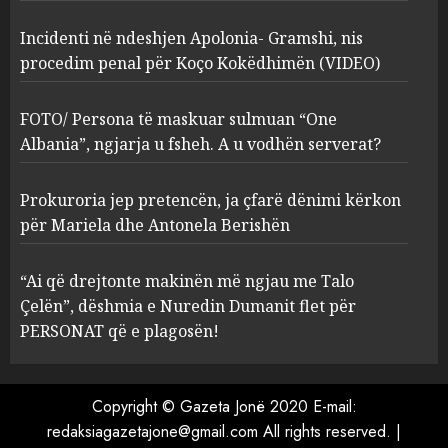
2
Incidenti në ndeshjen Apolonia- Gramshi, nis
procedim penal për Koço Kokëdhimën (VIDEO)
FOTO/ Persona të maskuar
sulmuan “One Albania”,
ngjarja u fsheh. A u vodhën
FOTO/ Persona të maskuar sulmuan “One
serverat?
Albania”, ngjarja u fsheh. A u vodhën serverat?
3
MARCH 25, 2025
Prokuroria jep pretencën, ja çfarë dënimi kërkon
Prokuroria jep pretencën, ja
për Mariela dhe Antonela Berishën
çfarë dënimi kërkon për
Mariela dhe Antonela
“Ai që drejtonte makinën më ngjau me Talo
Berishën
Çelën”, dëshmia e Nuredin Dumanit flet për
4
MARCH 25, 2025
PERSONAT që e plagosën!
“Ai që drejtonte makinën më
ngjau me Talo Çelën”,
Copyright © Gazeta Jonë 2020 E-mail:
dëshmia e Nuredin Dumanit
redaksiagazetajone@gmail.com
All rights reserved.
|
flet për PERSONAT që e