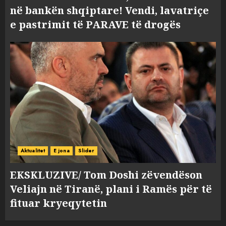
në bankën shqiptare! Vendi, lavatriçe
e pastrimit të PARAVE të drogës
Aktualitet
E jona
Slider
EKSKLUZIVE/ Tom Doshi zëvendëson
Veliajn në Tiranë, plani i Ramës për të
fituar kryeqytetin