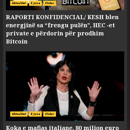
Aktualitet
E jona
Slider
RAPORTI KONFIDENCIAL/ KESH blen
energjinë sa “frengu pulën”, HEC -et
private e përdorin për prodhim
Bitcoin
Aktualitet
E jona
Slider
Koka e mafias italiane, 80 milion euro