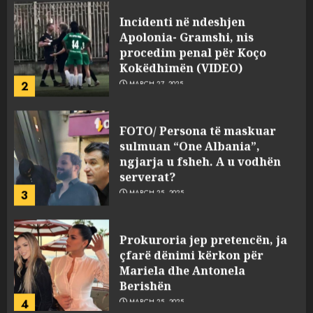
Incidenti në ndeshjen
Apolonia- Gramshi, nis
procedim penal për Koço
Kokëdhimën (VIDEO)
2
MARCH 27, 2025
FOTO/ Persona të maskuar
sulmuan “One Albania”,
ngjarja u fsheh. A u vodhën
serverat?
3
MARCH 25, 2025
Prokuroria jep pretencën, ja
çfarë dënimi kërkon për
Mariela dhe Antonela
Berishën
4
MARCH 25, 2025