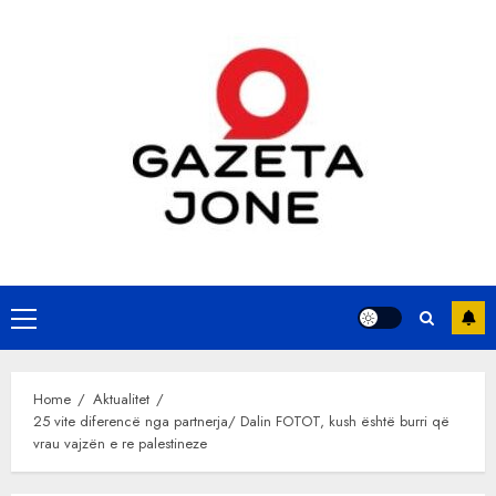
Skip
to
content
Primary
Menu
Home
Aktualitet
25 vite diferencë nga partnerja/ Dalin FOTOT, kush është burri që
vrau vajzën e re palestineze