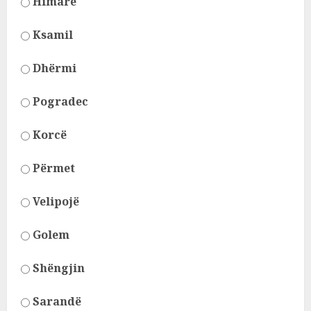
Himarë
Ksamil
Dhërmi
Pogradec
Korcë
Përmet
Velipojë
Golem
Shëngjin
Sarandë