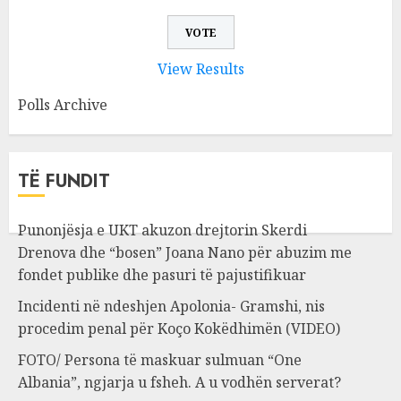
View Results
Polls Archive
TË FUNDIT
Punonjësja e UKT akuzon drejtorin Skerdi
Drenova dhe “bosen” Joana Nano për abuzim me
fondet publike dhe pasuri të pajustifikuar
Incidenti në ndeshjen Apolonia- Gramshi, nis
procedim penal për Koço Kokëdhimën (VIDEO)
FOTO/ Persona të maskuar sulmuan “One
Albania”, ngjarja u fsheh. A u vodhën serverat?