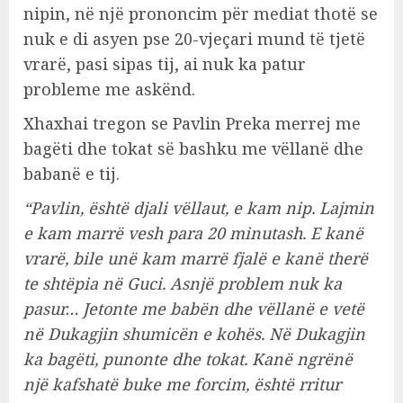
nipin, në një prononcim për mediat thotë se
nuk e di asyen pse 20-vjeçari mund të tjetë
vrarë, pasi sipas tij, ai nuk ka patur
probleme me askënd.
Xhaxhai tregon se Pavlin Preka merrej me
bagëti dhe tokat së bashku me vëllanë dhe
babanë e tij.
“Pavlin, është djali vëllaut, e kam nip. Lajmin
e kam marrë vesh para 20 minutash. E kanë
vrarë, bile unë kam marrë fjalë e kanë therë
te shtëpia në Guci. Asnjë problem nuk ka
pasur… Jetonte me babën dhe vëllanë e vetë
në Dukagjin shumicën e kohës. Në Dukagjin
ka bagëti, punonte dhe tokat. Kanë ngrënë
një kafshatë buke me forcim, është rritur