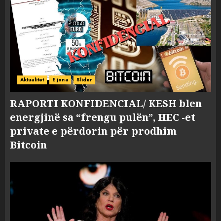
Aktualitet
E jona
Slider
RAPORTI KONFIDENCIAL/ KESH blen
energjinë sa “frengu pulën”, HEC -et
private e përdorin për prodhim
Bitcoin