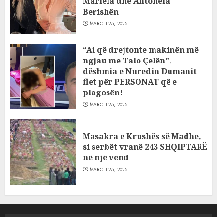
Mariela dhe Antonela
Berishën
MARCH 25, 2025
“Ai që drejtonte makinën më
ngjau me Talo Çelën”,
dëshmia e Nuredin Dumanit
flet për PERSONAT që e
plagosën!
MARCH 25, 2025
Masakra e Krushës së Madhe,
si serbët vranë 243 SHQIPTARË
në një vend
MARCH 25, 2025