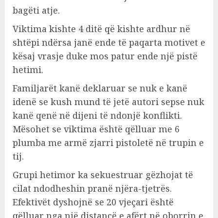
bagëti atje.
Viktima kishte 4 ditë që kishte ardhur në
shtëpi ndërsa janë ende të paqarta motivet e
kësaj vrasje duke mos patur ende një pistë
hetimi.
Familjarët kanë deklaruar se nuk e kanë
idenë se kush mund të jetë autori sepse nuk
kanë qenë në dijeni të ndonjë konflikti.
Mësohet se viktima është qëlluar me 6
plumba me armë zjarri pistoletë në trupin e
tij.
Grupi hetimor ka sekuestruar gëzhojat të
cilat ndodheshin pranë njëra-tjetrës.
Efektivët dyshojnë se 20 vjeçari është
qëlluar nga një distancë e afërt në oborrin e