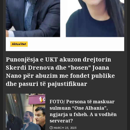
Aktualitet
Punonjësja e UKT akuzon drejtorin
Skerdi Drenova dhe “bosen” Joana
Nano për abuzim me fondet publike
dhe pasuri të pajustifikuar
FOTO/ Persona të maskuar
sulmuan “One Albania”,
ngjarja u fsheh. A u vodhën
serverat?
MARCH 25, 2025