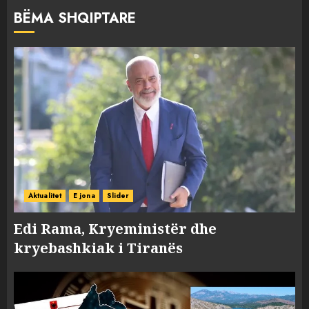
BËMA SHQIPTARE
Aktualitet
E jona
Slider
Edi Rama, Kryeministër dhe
kryebashkiak i Tiranës