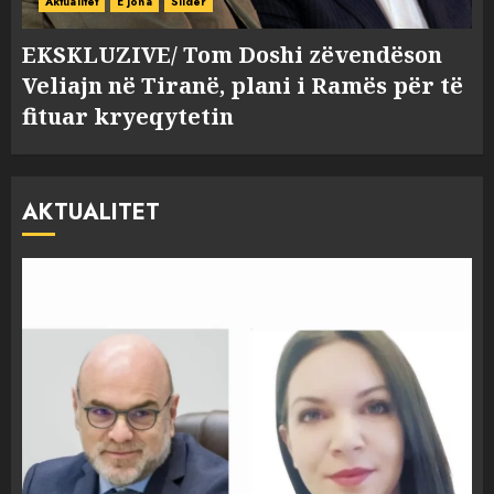
Aktualitet
E jona
Slider
EKSKLUZIVE/ Tom Doshi zëvendëson
Veliajn në Tiranë, plani i Ramës për të
fituar kryeqytetin
AKTUALITET