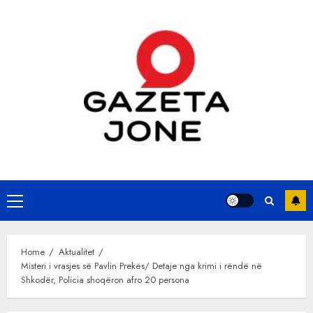
Skip
to
content
Primary
Menu
Home
Aktualitet
Misteri i vrasjes së Pavlin Prekës/ Detaje nga krimi i rëndë në
Shkodër, Policia shoqëron afro 20 persona