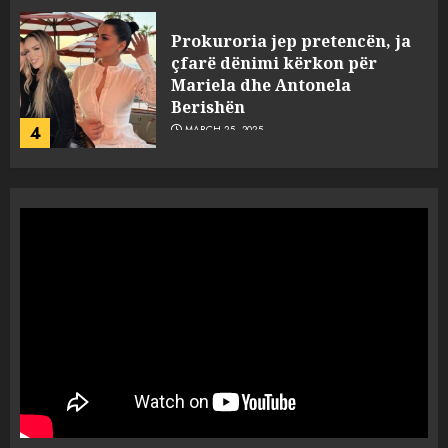
Prokuroria jep pretencën, ja
çfarë dënimi kërkon për
Mariela dhe Antonela
Berishën
4
MARCH 25, 2025
“Ai që drejtonte makinën më
ngjau me Talo Çelën”,
dëshmia e Nuredin Dumanit
flet për PERSONAT që e
plagosën!
5
MARCH 25, 2025
Punonjësja e UKT akuzon
drejtorin Skerdi Drenova dhe
“bosen” Joana Nano për
abuzim me fondet publike dhe
pasuri të pajustifikuar
1