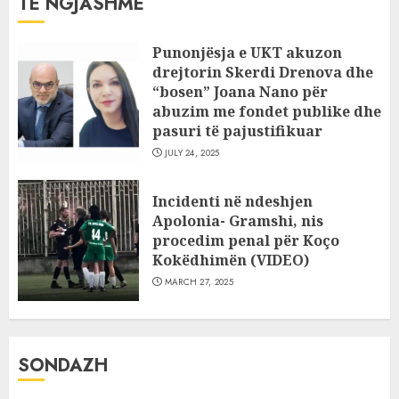
TË NGJASHME
Punonjësja e UKT akuzon
drejtorin Skerdi Drenova dhe
“bosen” Joana Nano për
abuzim me fondet publike dhe
pasuri të pajustifikuar
JULY 24, 2025
Incidenti në ndeshjen
Apolonia- Gramshi, nis
procedim penal për Koço
Kokëdhimën (VIDEO)
MARCH 27, 2025
SONDAZH