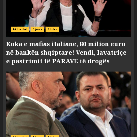
Aktualitet
E jona
Slider
Koka e mafias italiane, 80 milion euro
në bankën shqiptare! Vendi, lavatriçe
e pastrimit të PARAVE të drogës