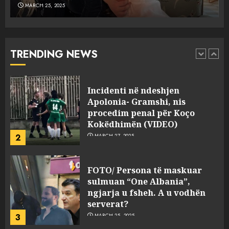
MARCH 25, 2025
Punonjësja e UKT akuzon
drejtorin Skerdi Drenova dhe
“bosen” Joana Nano për
abuzim me fondet publike dhe
TRENDING NEWS
pasuri të pajustifikuar
1
JULY 24, 2025
Incidenti në ndeshjen
Apolonia- Gramshi, nis
procedim penal për Koço
Kokëdhimën (VIDEO)
2
MARCH 27, 2025
FOTO/ Persona të maskuar
sulmuan “One Albania”,
ngjarja u fsheh. A u vodhën
serverat?
3
MARCH 25, 2025