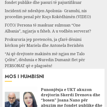
fondet publike dhe pasuri të pajustifikuar
Incidenti në ndeshjen Apolonia- Gramshi, nis
procedim penal për Koço Kokëdhimën (VIDEO)
FOTO/ Persona të maskuar sulmuan “One
Albania”, ngjarja u fsheh. A u vodhën serverat?
Prokuroria jep pretencën, ja çfarë dënimi
kërkon për Mariela dhe Antonela Berishën
“Ai që drejtonte makinën më ngjau me Talo
Çelën”, dëshmia e Nuredin Dumanit flet për
PERSONAT që e plagosën!
MOS I HUMBISNI
Punonjësja e UKT akuzon
drejtorin Skerdi Drenova dhe
“bosen” Joana Nano për
abuzim me fondet publike dhe