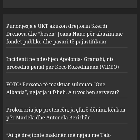
JULY 24, 2025
Incidenti në ndeshjen
Punonjësja e UKT akuzon drejtorin Skerdi
Apolonia- Gramshi, nis
procedim penal për Koço
Drenova dhe “bosen” Joana Nano për abuzim me
Kokëdhimën (VIDEO)
fondet publike dhe pasuri të pajustifikuar
2
MARCH 27, 2025
Incidenti në ndeshjen Apolonia- Gramshi, nis
procedim penal për Koço Kokëdhimën (VIDEO)
FOTO/ Persona të maskuar
sulmuan “One Albania”,
ngjarja u fsheh. A u vodhën
FOTO/ Persona të maskuar sulmuan “One
serverat?
Albania”, ngjarja u fsheh. A u vodhën serverat?
3
MARCH 25, 2025
Prokuroria jep pretencën, ja çfarë dënimi kërkon
Prokuroria jep pretencën, ja
për Mariela dhe Antonela Berishën
çfarë dënimi kërkon për
Mariela dhe Antonela
“Ai që drejtonte makinën më ngjau me Talo
Berishën