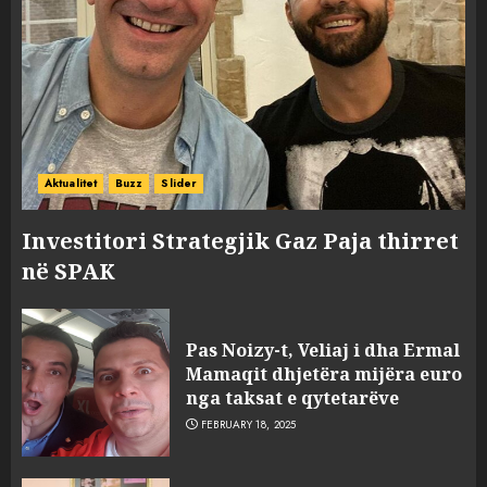
Aktualitet
Buzz
Slider
Investitori Strategjik Gaz Paja thirret
në SPAK
Pas Noizy-t, Veliaj i dha Ermal
Mamaqit dhjetëra mijëra euro
nga taksat e qytetarëve
FEBRUARY 18, 2025