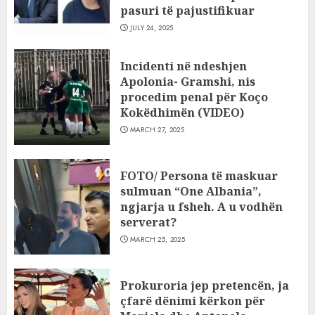
pasuri të pajustifikuar
JULY 24, 2025
Incidenti në ndeshjen
Apolonia- Gramshi, nis
procedim penal për Koço
Kokëdhimën (VIDEO)
MARCH 27, 2025
FOTO/ Persona të maskuar
sulmuan “One Albania”,
ngjarja u fsheh. A u vodhën
serverat?
MARCH 25, 2025
Prokuroria jep pretencën, ja
çfarë dënimi kërkon për