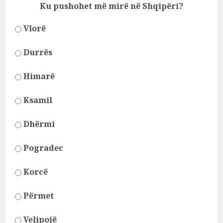
Ku pushohet më mirë në Shqipëri?
Vlorë
Durrës
Himarë
Ksamil
Dhërmi
Pogradec
Korcë
Përmet
Velipojë