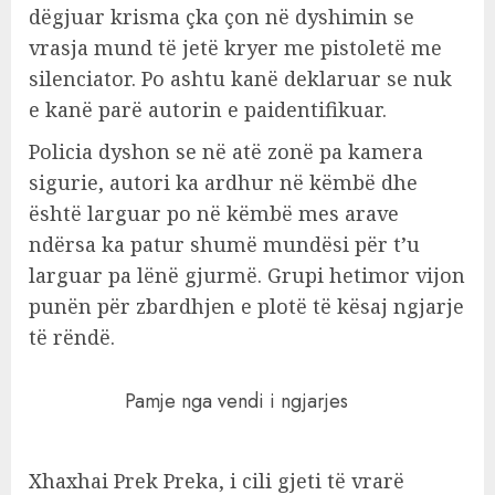
dëgjuar krisma çka çon në dyshimin se
vrasja mund të jetë kryer me pistoletë me
silenciator. Po ashtu kanë deklaruar se nuk
e kanë parë autorin e paidentifikuar.
Policia dyshon se në atë zonë pa kamera
sigurie, autori ka ardhur në këmbë dhe
është larguar po në këmbë mes arave
ndërsa ka patur shumë mundësi për t’u
larguar pa lënë gjurmë. Grupi hetimor vijon
punën për zbardhjen e plotë të kësaj ngjarje
të rëndë.
Pamje nga vendi i ngjarjes
Xhaxhai Prek Preka, i cili gjeti të vrarë