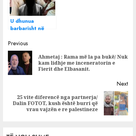
parkimin, i
zakonshme
plagosur rëndë
djali
U dhunua
barbarisht në
Tiranë, Policia
Continue
shoqëron gjashtë
Previous
persona për
Reading
Ahmetaj : Rama më la pa bukë/ Nuk
vdekjen e 22
Pre
kam lidhje me inceneratorin e
vjeçare keniane,
pos
Fierit dhe Elbasanit.
mes tyre dhe
shoferi i kazinosë
Next
25 vite diferencë nga partnerja/
Next
Dalin FOTOT, kush është burri që
post:
vrau vajzën e re palestineze