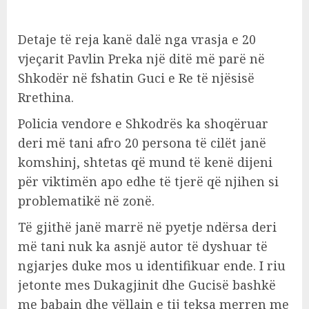
Detaje të reja kanë dalë nga vrasja e 20
vjeçarit Pavlin Preka një ditë më parë në
Shkodër në fshatin Guci e Re të njësisë
Rrethina.
Policia vendore e Shkodrës ka shoqëruar
deri më tani afro 20 persona të cilët janë
komshinj, shtetas që mund të kenë dijeni
për viktimën apo edhe të tjerë që njihen si
problematikë në zonë.
Të gjithë janë marrë në pyetje ndërsa deri
më tani nuk ka asnjë autor të dyshuar të
ngjarjes duke mos u identifikuar ende. I riu
jetonte mes Dukagjinit dhe Gucisë bashkë
me babain dhe vëllain e tij teksa merren me