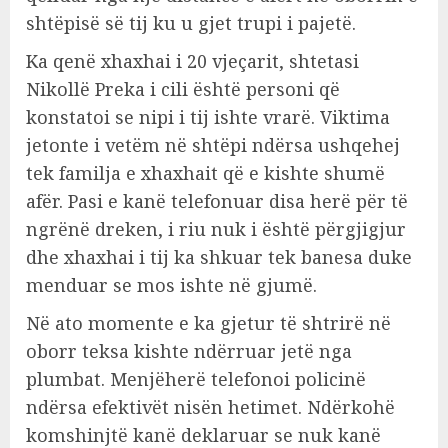
shtëpisë së tij ku u gjet trupi i pajetë.
Ka qenë xhaxhai i 20 vjeçarit, shtetasi
Nikollë Preka i cili është personi që
konstatoi se nipi i tij ishte vrarë. Viktima
jetonte i vetëm në shtëpi ndërsa ushqehej
tek familja e xhaxhait që e kishte shumë
afër. Pasi e kanë telefonuar disa herë për të
ngrënë dreken, i riu nuk i është përgjigjur
dhe xhaxhai i tij ka shkuar tek banesa duke
menduar se mos ishte në gjumë.
Në ato momente e ka gjetur të shtrirë në
oborr teksa kishte ndërruar jetë nga
plumbat. Menjëherë telefonoi policinë
ndërsa efektivët nisën hetimet. Ndërkohë
komshinjtë kanë deklaruar se nuk kanë