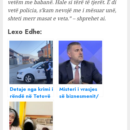
vetëm me babanë. Hale si tërë të tjerët. E di
vetë policia, s’kam nevojë me i mësuar unë,
shteti merr masat e veta.” – shprehet ai.
Lexo Edhe:
Detaje nga krimi i
Misteri i vrasjes
rëndë në Tetovë
së biznesmenit/
/ 60-vjeçari vrau
Drejtori i Krimeve
djalin e xhaxhait
jep detaje: U
me nusen pas
qëllua me një
sherrit për
armë jo të