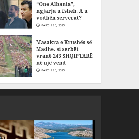
“One Albania”,
ngjarja u fsheh. A u
vodhën serverat?
MARCH 25, 2025
Masakra e Krushës së
Madhe, si serbët
vranë 243 SHQIPTARË
në një vend
MARCH 25, 2025