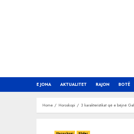
Skip
to
content
E JONA
AKTUALITET
RAJON
BOTË
Home
Horoskopi
3 karakteristikat që e bëjnë G
Horoskopi
Slider