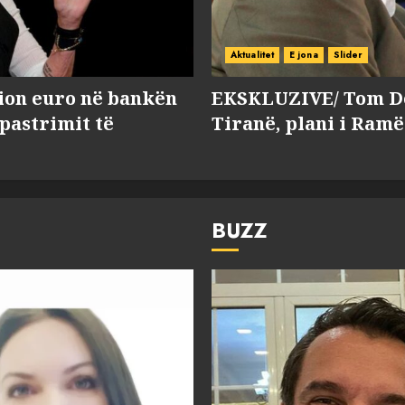
Aktualitet
E jona
Slider
lion euro në bankën
EKSKLUZIVE/ Tom Do
 pastrimit të
Tiranë, plani i Ramë
BUZZ