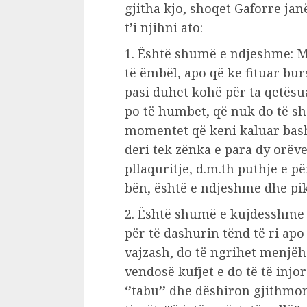
gjitha kjo, shoqet Gaforre janë 
t’i njihni ato:
1. Është shumë e ndjeshme: Mos
të ëmbël, apo që ke fituar bur
pasi duhet kohë për ta qetësua
po të humbet, që nuk do të sh
momentet që keni kaluar bashk
deri tek zënka e para dy orëv
pllaquritje, d.m.th puthje e p
bën, është e ndjeshme dhe pik
2. Është shumë e kujdesshme d
për të dashurin tënd të ri ap
vajzash, do të ngrihet menjëhe
vendosë kufjet e do të të injo
‘’tabu’’ dhe dëshiron gjithmon