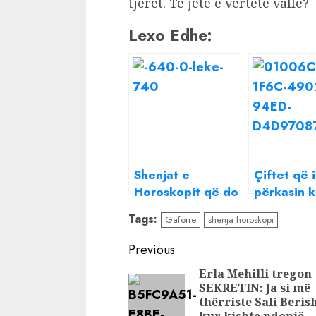
tjerët. Të jetë e vërtetë vallë?
Lexo Edhe:
Shenjat e
Çiftet që i
Horoskopit që do
përkasin k
të bëjnë shumë
shenjave 
Tags:
Gaforre
shenja horoskopi
para në 2023
horoskopi
fëmijët m
Continue
Previous
bukur
Reading
Erla Mehilli tregon
SEKRETIN: Ja si më
thërriste Sali Beris