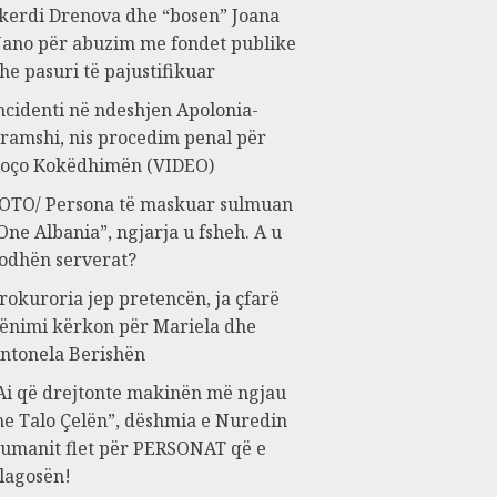
kerdi Drenova dhe “bosen” Joana
ano për abuzim me fondet publike
he pasuri të pajustifikuar
ncidenti në ndeshjen Apolonia-
ramshi, nis procedim penal për
oço Kokëdhimën (VIDEO)
OTO/ Persona të maskuar sulmuan
One Albania”, ngjarja u fsheh. A u
odhën serverat?
rokuroria jep pretencën, ja çfarë
ënimi kërkon për Mariela dhe
ntonela Berishën
Ai që drejtonte makinën më ngjau
e Talo Çelën”, dëshmia e Nuredin
umanit flet për PERSONAT që e
lagosën!