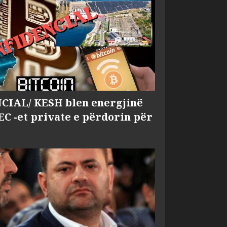
IAL/ KESH blen energjinë
EC -et private e përdorin për