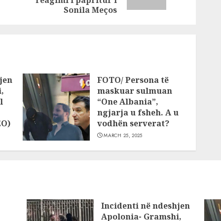
post:
post:
reagimi i papritur i
Sonila Meços
jen
FOTO/ Persona të
,
maskuar sulmuan
l
“One Albania”,
ngjarja u fsheh. A u
EO)
vodhën serverat?
MARCH 25, 2025
Incidenti në ndeshjen
Apolonia- Gramshi,