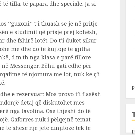
të tilla: të papara dhe speciale. Ja si
 ‘’guxoni’’ t’i thuash se je në pritje
sën e studimit që prisje prej kohësh,
r dhe fshirë lotët. Do t’i duket sikur
ohë më dhe do të kujtojë të gjitha
ë, d.m.th nga klasa e parë fillore
e në Messenger. Bëhu gati edhe për
ërqafime të njomura me lot, nuk ke ç’i
ë.
P
he e rezervuar: Mos provo t’i flasësh
o ndonjë detaj që diskutohet mes
rë nga tavolina. Ose thjesht do të
rojë. Gaforres nuk i pëlqejnë temat
ë të shesë një jetë dinjitoze tek të
P