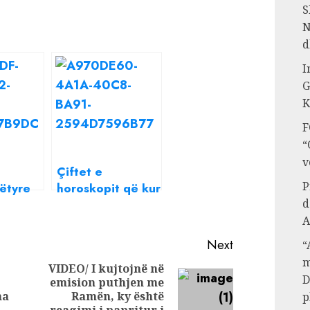
S
N
d
I
G
K
F
“
v
Çiftet e
P
ëtyre
horoskopit që kur
d
të
bëjnë
t bëjnë
marrëdhënie e
A
ë të
gjithë lagjja i
Next
“
dëgjon!
m
VIDEO/ I kujtojnë në
D
emision puthjen me
Previous
Next
ha
Ramën, ky është
p