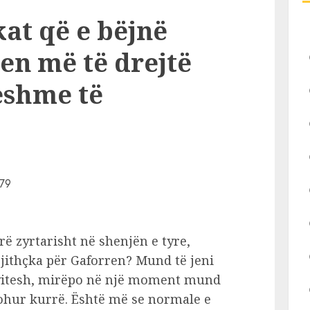
kat që e bëjnë
en më të drejtë
eshme të
rë zyrtarisht në shenjën e tyre,
gjithçka për Gaforren? Mund të jeni
vitesh, mirëpo në një moment mund
johur kurrë. Është më se normale e