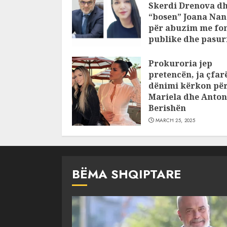
Skerdi Drenova d
“bosen” Joana Nan
për abuzim me fo
publike dhe pasuri
pajustifikuar
Prokuroria jep
JULY 24, 2025
pretencën, ja çfar
dënimi kërkon pë
Mariela dhe Anton
Berishën
MARCH 25, 2025
BËMA SHQIPTARE