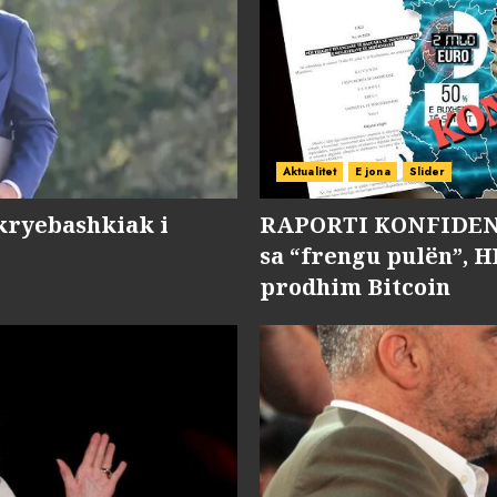
Aktualitet
E jona
Slider
kryebashkiak i
RAPORTI KONFIDENC
sa “frengu pulën”, H
prodhim Bitcoin