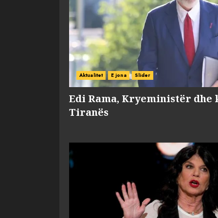
Aktualitet
E jona
Slider
Edi Rama, Kryeministër dhe 
Tiranës