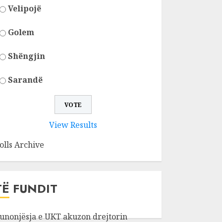
Velipojë
Golem
Shëngjin
Sarandë
View Results
olls Archive
TË FUNDIT
unonjësja e UKT akuzon drejtorin