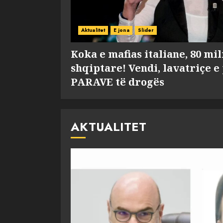
Aktualitet
E jona
Slider
Koka e mafias italiane, 80 mi
shqiptare! Vendi, lavatriçe e
PARAVE të drogës
AKTUALITET