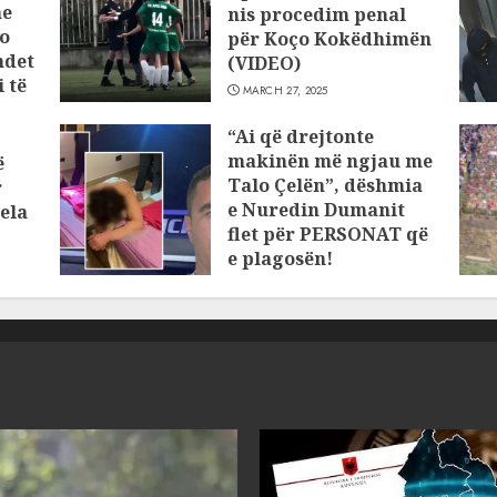
he
nis procedim penal
o
për Koço Kokëdhimën
ndet
(VIDEO)
 të
MARCH 27, 2025
“Ai që drejtonte
makinën më ngjau me
ë
Talo Çelën”, dëshmia
r
e Nuredin Dumanit
ela
flet për PERSONAT që
e plagosën!
MARCH 25, 2025