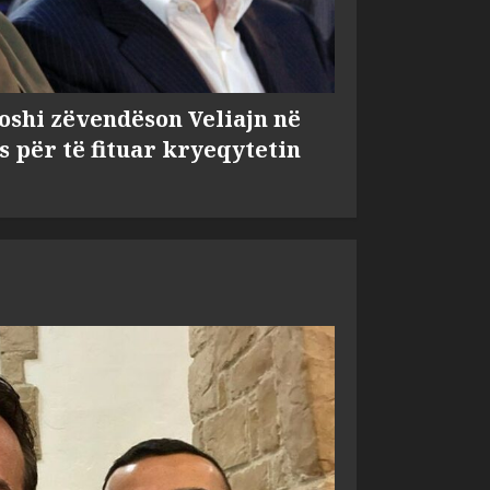
shi zëvendëson Veliajn në
s për të fituar kryeqytetin