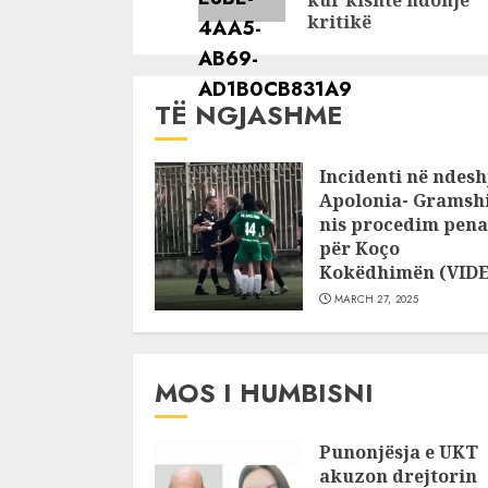
kur kishte ndonjë
kritikë
TË NGJASHME
Incidenti në ndesh
Apolonia- Gramshi
nis procedim pena
për Koço
Kokëdhimën (VID
MARCH 27, 2025
MOS I HUMBISNI
Punonjësja e UKT
akuzon drejtorin