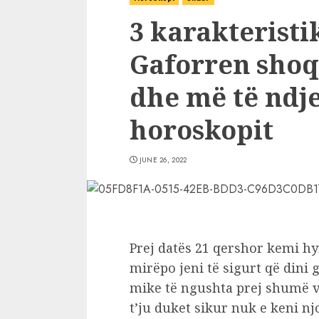
3 karakteristi
Gaforren shoq
dhe më të ndj
horoskopit
JUNE 26, 2022
Prej datës 21 qershor kemi hy
mirëpo jeni të sigurt që dini 
mike të ngushta prej shumë 
t’ju duket sikur nuk e keni n