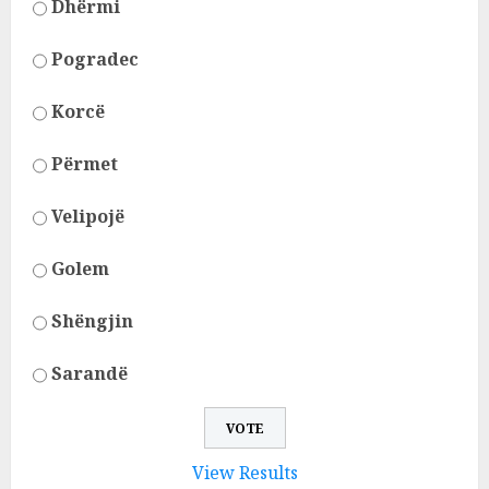
Dhërmi
Pogradec
Korcë
Përmet
Velipojë
Golem
Shëngjin
Sarandë
View Results