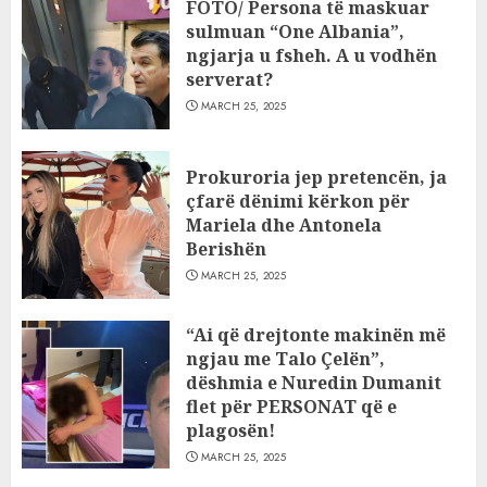
FOTO/ Persona të maskuar
sulmuan “One Albania”,
ngjarja u fsheh. A u vodhën
serverat?
MARCH 25, 2025
Prokuroria jep pretencën, ja
çfarë dënimi kërkon për
Mariela dhe Antonela
Berishën
MARCH 25, 2025
“Ai që drejtonte makinën më
ngjau me Talo Çelën”,
dëshmia e Nuredin Dumanit
flet për PERSONAT që e
plagosën!
MARCH 25, 2025