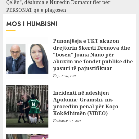
Çelën”, dëshmia e Nuredin Dumanit flet për
PERSONAT që e plagosën!
MOS I HUMBISNI
Punonjësja e UKT akuzon
drejtorin Skerdi Drenova dhe
“bosen” Joana Nano për
abuzim me fondet publike dhe
pasuri të pajustifikuar
JULY 24, 2025
Incidenti në ndeshjen
Apolonia- Gramshi, nis
procedim penal për Koço
Kokëdhimën (VIDEO)
MARCH 27, 2025