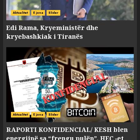
Aktualitet
E jona
Slider
Edi Rama, Kryeministër dhe
kryebashkiak i Tiranës
Aktualitet
E jona
Slider
RAPORTI KONFIDENCIAL/ KESH blen
energjinë sa “frengu pulën”, HEC -et