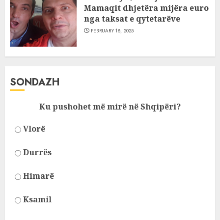
Mamaqit dhjetëra mijëra euro
nga taksat e qytetarëve
FEBRUARY 18, 2025
SONDAZH
Ku pushohet më mirë në Shqipëri?
Vlorë
Durrës
Himarë
Ksamil