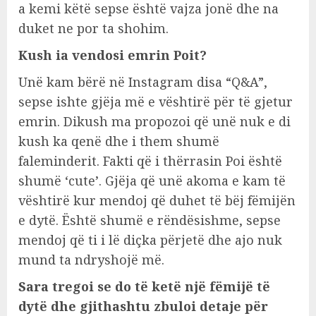
a kemi këtë sepse është vajza jonë dhe na
duket ne por ta shohim.
Kush ia vendosi emrin Poit?
Unë kam bërë në Instagram disa “Q&A”,
sepse ishte gjëja më e vështirë për të gjetur
emrin. Dikush ma propozoi që unë nuk e di
kush ka qenë dhe i them shumë
faleminderit. Fakti që i thërrasin Poi është
shumë ‘cute’. Gjëja që unë akoma e kam të
vështirë kur mendoj që duhet të bëj fëmijën
e dytë. Është shumë e rëndësishme, sepse
mendoj që ti i lë diçka përjetë dhe ajo nuk
mund ta ndryshojë më.
Sara tregoi se do të ketë një fëmijë të
dytë dhe gjithashtu zbuloi detaje për