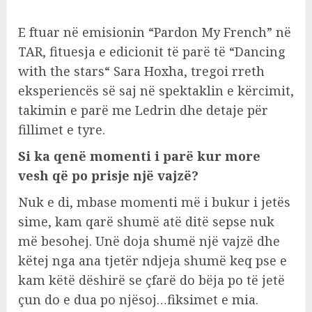
E ftuar në emisionin “Pardon My French” në
TAR, fituesja e edicionit të parë të “Dancing
with the stars“ Sara Hoxha, tregoi rreth
eksperiencës së saj në spektaklin e kërcimit,
takimin e parë me Ledrin dhe detaje për
fillimet e tyre.
Si ka qenë momenti i parë kur more
vesh që po prisje një vajzë?
Nuk e di, mbase momenti më i bukur i jetës
sime, kam qarë shumë atë ditë sepse nuk
më besohej. Unë doja shumë një vajzë dhe
këtej nga ana tjetër ndjeja shumë keq pse e
kam këtë dëshirë se çfarë do bëja po të jetë
çun do e dua po njësoj…fiksimet e mia.