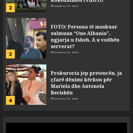
Kokëdhimën (VIDEO)
2
MARCH 27, 2025
FOTO/ Persona të maskuar
sulmuan “One Albania”,
ngjarja u fsheh. A u vodhën
serverat?
3
MARCH 25, 2025
Prokuroria jep pretencën, ja
çfarë dënimi kërkon për
Mariela dhe Antonela
Berishën
4
MARCH 25, 2025
“Ai që drejtonte makinën më
ngjau me Talo Çelën”,
dëshmia e Nuredin Dumanit