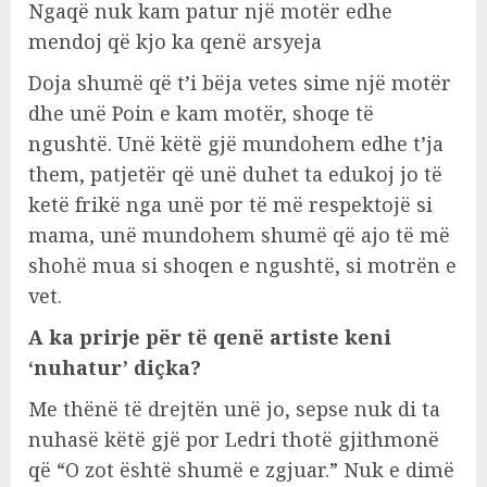
Ngaqë nuk kam patur një motër edhe
mendoj që kjo ka qenë arsyeja
Doja shumë që t’i bëja vetes sime një motër
dhe unë Poin e kam motër, shoqe të
ngushtë. Unë këtë gjë mundohem edhe t’ja
them, patjetër që unë duhet ta edukoj jo të
ketë frikë nga unë por të më respektojë si
mama, unë mundohem shumë që ajo të më
shohë mua si shoqen e ngushtë, si motrën e
vet.
A ka prirje për të qenë artiste keni
‘nuhatur’ diçka?
Me thënë të drejtën unë jo, sepse nuk di ta
nuhasë këtë gjë por Ledri thotë gjithmonë
që “O zot është shumë e zgjuar.” Nuk e dimë