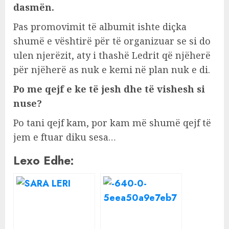
dasmën.
Pas promovimit të albumit ishte diçka
shumë e vështirë për të organizuar se si do
ulen njerëzit, aty i thashë Ledrit që njëherë
për njëherë as nuk e kemi në plan nuk e di.
Po me qejf e ke të jesh dhe të vishesh si
nuse?
Po tani qejf kam, por kam më shumë qejf të
jem e ftuar diku sesa…
Lexo Edhe: