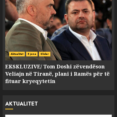
Aktualitet
E jona
Slider
EKSKLUZIVE/ Tom Doshi zëvendëson
Veliajn në Tiranë, plani i Ramës për të
fituar kryeqytetin
AKTUALITET