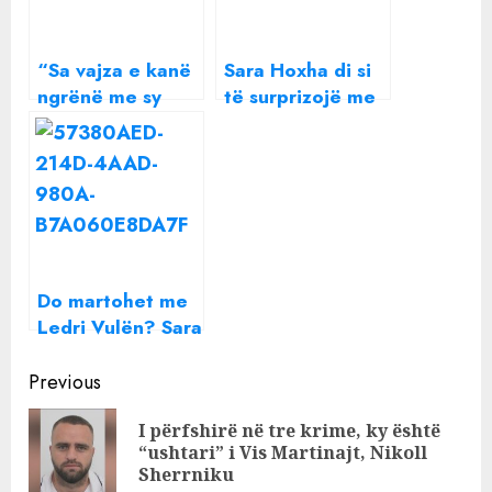
“Sa vajza e kanë
Sara Hoxha di si
ngrënë me sy
të surprizojë me
Ledrin?”, Sara
përgjigjet e saj,
Hoxha jep
edhe kur pyetet
përgjigjen epike
për Ledrin dhe
Dafinën
Do martohet me
Ledri Vulën? Sara
Hoxha e thotë
Continue
troç: S’ka dasmë!
Previous
Reading
I përfshirë në tre krime, ky është
Pre
“ushtari” i Vis Martinajt, Nikoll
pos
Sherrniku