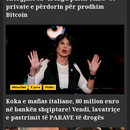
private e përdorin për prodhim
Bitcoin
Aktualitet
E jona
Slider
Koka e mafias italiane, 80 milion euro
në bankën shqiptare! Vendi, lavatriçe
e pastrimit të PARAVE të drogës