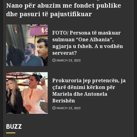
Nano për abuzim me fondet publike
dhe pasuri të pajustifikuar
FOTO/ Persona të maskuar
sulmuan “One Albania”,
ngjarja u fsheh. A u vodhën
serverat?
MARCH 25, 2025
Prokuroria jep pretencën, ja
çfarë dënimi kërkon për
Mariela dhe Antonela
Berishën
MARCH 25, 2025
BUZZ