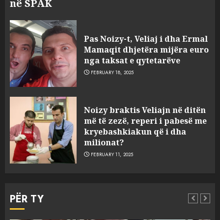
në SPAK
Pas Noizy-t, Veliaj i dha Ermal
Mamaqit dhjetëra mijëra euro
nga taksat e qytetarëve
FEBRUARY 18, 2025
FOTO/ Persona të maskuar
Noizy braktis Veliajn në ditën
sulmuan “One Albania”,
më të zezë, reperi i pabesë me
ngjarja u fsheh. A u vodhën
kryebashkiakun që i dha
serverat?
milionat?
3
MARCH 25, 2025
FEBRUARY 11, 2025
Prokuroria jep pretencën, ja
çfarë dënimi kërkon për
PËR TY
Mariela dhe Antonela
Berishën