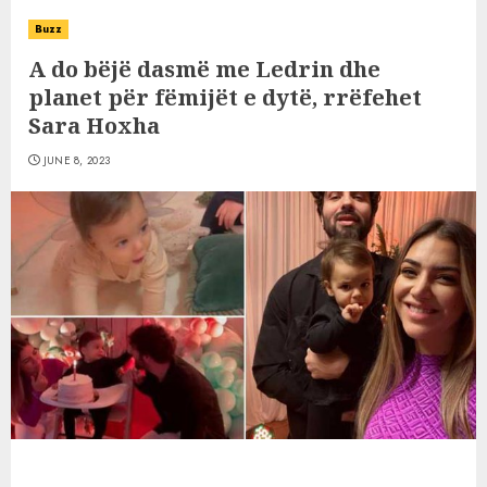
Buzz
A do bëjë dasmë me Ledrin dhe
planet për fëmijët e dytë, rrëfehet
Sara Hoxha
JUNE 8, 2023