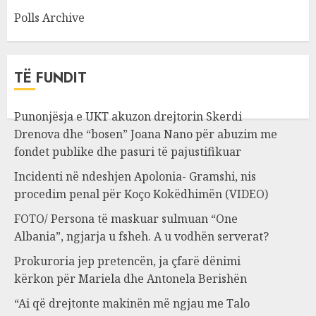
Polls Archive
TË FUNDIT
Punonjësja e UKT akuzon drejtorin Skerdi
Drenova dhe “bosen” Joana Nano për abuzim me
fondet publike dhe pasuri të pajustifikuar
Incidenti në ndeshjen Apolonia- Gramshi, nis
procedim penal për Koço Kokëdhimën (VIDEO)
FOTO/ Persona të maskuar sulmuan “One
Albania”, ngjarja u fsheh. A u vodhën serverat?
Prokuroria jep pretencën, ja çfarë dënimi
kërkon për Mariela dhe Antonela Berishën
“Ai që drejtonte makinën më ngjau me Talo