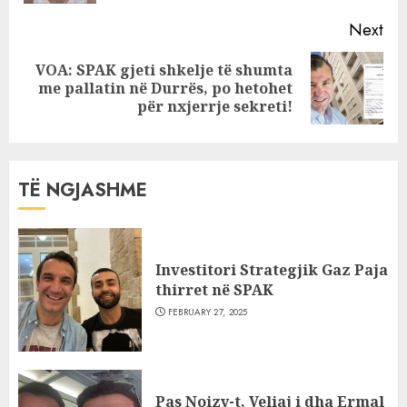
Next
VOA: SPAK gjeti shkelje të shumta
Next
me pallatin në Durrës, po hetohet
post:
për nxjerrje sekreti!
TË NGJASHME
Investitori Strategjik Gaz Paja
thirret në SPAK
FEBRUARY 27, 2025
Pas Noizy-t, Veliaj i dha Ermal