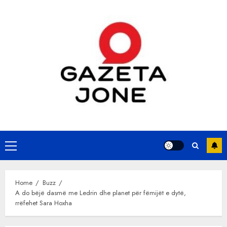
Skip
to
content
Primary
Menu
Home
Buzz
A do bëjë dasmë me Ledrin dhe planet për fëmijët e dytë,
rrëfehet Sara Hoxha