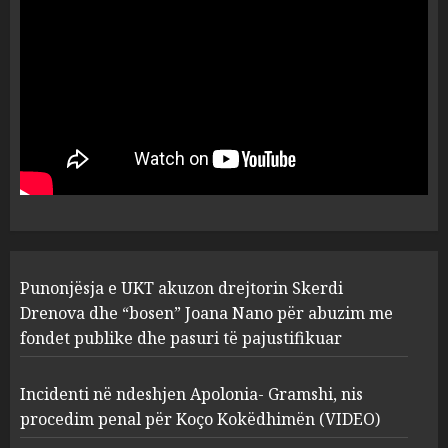
flet për PERSONAT që e
plagosën!
5
MARCH 25, 2025
Punonjësja e UKT akuzon
drejtorin Skerdi Drenova dhe
“bosen” Joana Nano për
abuzim me fondet publike dhe
pasuri të pajustifikuar
1
JULY 24, 2025
Incidenti në ndeshjen
Punonjësja e UKT akuzon drejtorin Skerdi
Apolonia- Gramshi, nis
procedim penal për Koço
Drenova dhe “bosen” Joana Nano për abuzim me
Kokëdhimën (VIDEO)
fondet publike dhe pasuri të pajustifikuar
2
MARCH 27, 2025
Incidenti në ndeshjen Apolonia- Gramshi, nis
procedim penal për Koço Kokëdhimën (VIDEO)
FOTO/ Persona të maskuar
sulmuan “One Albania”,