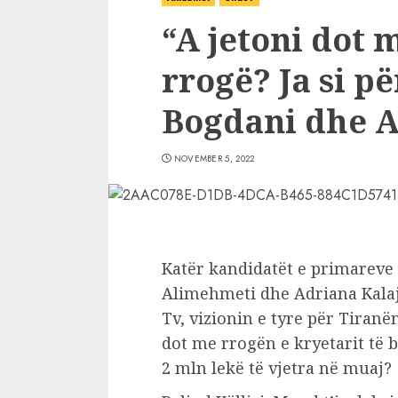
“A jetoni dot 
rrogë? Ja si pë
Bogdani dhe 
NOVEMBER 5, 2022
Katër kandidatët e primareve të
Alimehmeti dhe Adriana Kalaj
Tv, vizionin e tyre për Tiranën
dot me rrogën e kryetarit të 
2 mln lekë të vjetra në muaj?