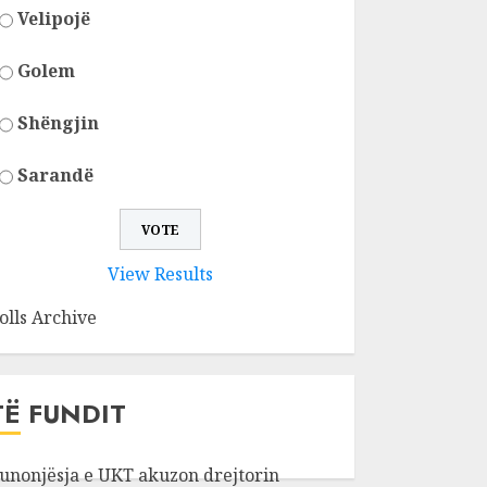
Velipojë
Golem
Shëngjin
Sarandë
View Results
olls Archive
TË FUNDIT
unonjësja e UKT akuzon drejtorin