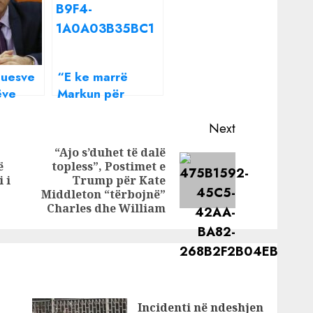
tuesve
“E ke marrë
ëve
Markun për
Veliu
lekë”/ Rudina
Dembacaj
Next
 së
shpërthen keq
“Ajo s’duhet të dalë
 rrogë
dhe i përgjigjet
ë
topless”, Postimet e
Previous
Next
kë
ashpër ndjekësit:
 i
Trump për Kate
post:
S’të ka dashur…
post:
Middleton “tërbojnë”
Charles dhe William
Incidenti në ndeshjen