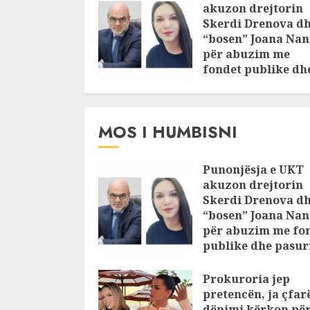
akuzon drejtorin
Skerdi Drenova d
“bosen” Joana Nan
për abuzim me
fondet publike dh
pasuri të
pajustifikuar
JULY 24, 2025
MOS I HUMBISNI
Punonjësja e UKT
akuzon drejtorin
Skerdi Drenova d
“bosen” Joana Nan
për abuzim me fo
publike dhe pasuri
pajustifikuar
Prokuroria jep
JULY 24, 2025
pretencën, ja çfar
dënimi kërkon pë