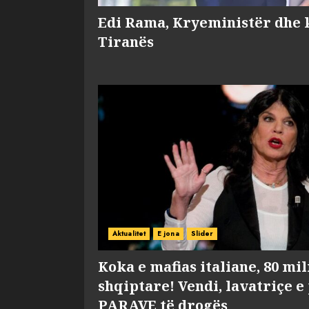
Edi Rama, Kryeministër dhe 
Tiranës
Aktualitet
E jona
Slider
Koka e mafias italiane, 80 mi
shqiptare! Vendi, lavatriçe e
PARAVE të drogës