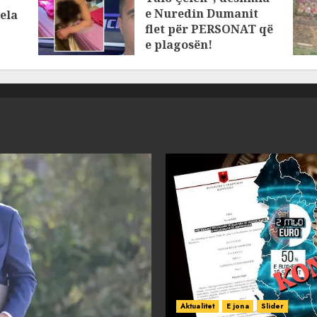
e Nuredin Dumanit
ela
flet për PERSONAT që
e plagosën!
MARCH 25, 2025
Aktualitet
E jona
Slider