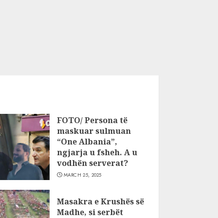
FOTO/ Persona të
maskuar sulmuan
“One Albania”,
ngjarja u fsheh. A u
vodhën serverat?
MARCH 25, 2025
Masakra e Krushës së
Madhe, si serbët