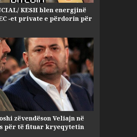
IAL/ KESH blen energjinë
EC -et private e përdorin për
shi zëvendëson Veliajn në
s për të fituar kryeqytetin