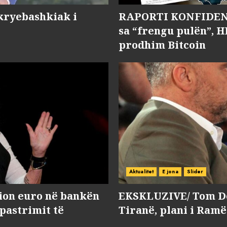
kryebashkiak i
RAPORTI KONFIDENC
sa “frengu pulën”, H
prodhim Bitcoin
Aktualitet
E jona
Slider
lion euro në bankën
EKSKLUZIVE/ Tom Do
 pastrimit të
Tiranë, plani i Ramë