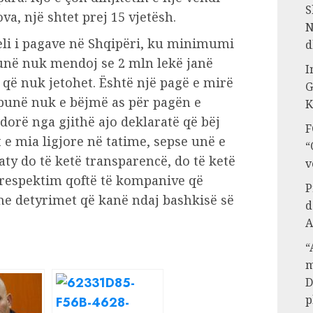
S
a, një shtet prej 15 vjetësh.
N
eli i pagave në Shqipëri, ku minimumi
d
, unë nuk mendoj se 2 mln lekë janë
I
 që nuk jetohet. Është një pagë e mirë
G
 punë nuk e bëjmë as për pagën e
K
dorë nga gjithë ajo deklaratë që bëj
F
 e mia ligjore në tatime, sepse unë e
“
aty do të ketë transparencë, do të ketë
v
të respektim qoftë të kompanive që
P
e detyrimet që kanë ndaj bashkisë së
d
A
“
m
D
p