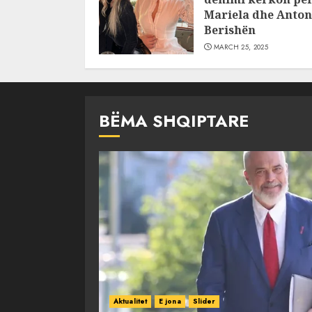
Mariela dhe Anton
Berishën
MARCH 25, 2025
BËMA SHQIPTARE
Aktualitet
E jona
Slider