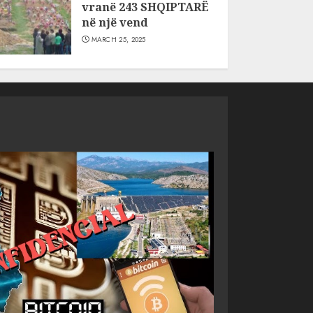
vranë 243 SHQIPTARË
në një vend
MARCH 25, 2025