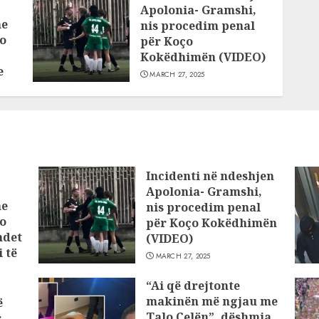
Apolonia- Gramshi,
he
nis procedim penal
o
për Koço
Kokëdhimën (VIDEO)
e
MARCH 27, 2025
Incidenti në ndeshjen
Apolonia- Gramshi,
he
nis procedim penal
o
për Koço Kokëdhimën
ndet
(VIDEO)
 të
MARCH 27, 2025
“Ai që drejtonte
makinën më ngjau me
ë
Talo Çelën”, dëshmia
r