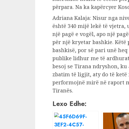
përpara. Na ka kapërcyer Kosov
Adriana Kalaja: Nisur nga niv
është 340 mijë lekë të vjetra
një pagë e vogël, apo një pagë
për një kryetar bashkie. Këtë
bashkisë, por së pari unë heq 
publike lidhur me të ardhurat
besoj se Tirana ndryshon, ku 
zbatim të ligjit, aty do të ke
performojnë mirë në raport m
Tiranës.
Lexo Edhe: