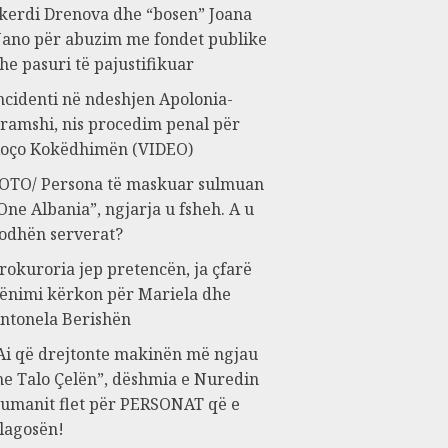
kerdi Drenova dhe “bosen” Joana
ano për abuzim me fondet publike
he pasuri të pajustifikuar
ncidenti në ndeshjen Apolonia-
ramshi, nis procedim penal për
oço Kokëdhimën (VIDEO)
OTO/ Persona të maskuar sulmuan
One Albania”, ngjarja u fsheh. A u
odhën serverat?
rokuroria jep pretencën, ja çfarë
ënimi kërkon për Mariela dhe
ntonela Berishën
Ai që drejtonte makinën më ngjau
e Talo Çelën”, dëshmia e Nuredin
umanit flet për PERSONAT që e
lagosën!