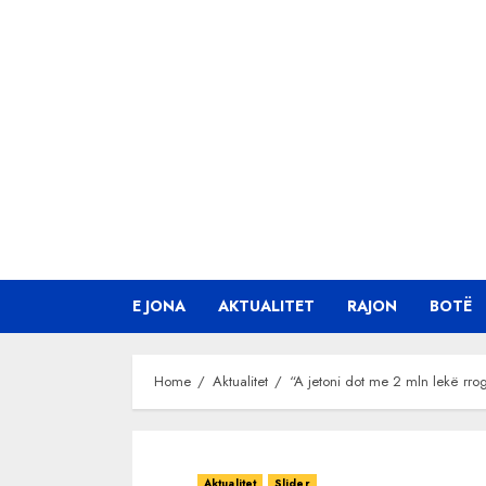
Skip
to
content
E JONA
AKTUALITET
RAJON
BOTË
Home
Aktualitet
“A jetoni dot me 2 mln lekë rro
Aktualitet
Slider