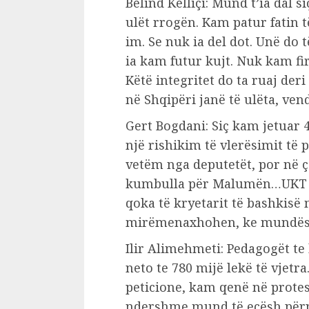
Belind Këlliçi: Mund t’ia dal s
ulët rrogën. Kam patur fatin 
im. Se nuk ia del dot. Unë do 
ia kam futur kujt. Nuk kam fi
Këtë integritet do ta ruaj deri
në Shqipëri janë të ulëta, ve
Gert Bogdani: Siç kam jetuar 42
një rishikim të vlerësimit të p
vetëm nga deputetët, por në ç
kumbulla për Malumën…UKT ës
qoka të kryetarit të bashkisë 
mirëmenaxhohen, ke mundësi 
Ilir Alimehmeti: Pedagogët te
neto te 780 mijë lekë të vjet
peticione, kam qenë në prote
ndershme mund të ecësh përpar