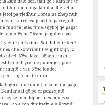
iç ia kam dalë deri tani që e kam më të
të ndihmohem nga familja dhe vëllai
të jetoj pa vjedhur. Dorën në xhep nuk
rmosur kurrë asnjë akt të parregullt.
 në fund të jetës time. Gjykoj që pagat
ndet e punës në Tiranë paguhen pak.
 vjet të jetës time. Sot duhet të ketë
unës dhe kontributit të gjithkujt, jo
do nivel. Nëse leket bëhen rrush e
htë i tejfryrë me punonjës, janë
P
me miqtë e vet. Nëse fondet
për rroga më të mira.
 kategoria ime duhet të kenë një pagë
ra. Kemi muaj që po organizojmë
stë sepse mendoj përmes punës së
P
a. Kjo e çon dinjitetin e një vendi