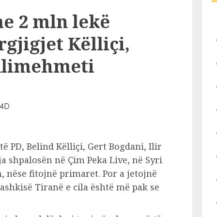
me 2 mln lekë
rgjigjet Këlliçi,
Alimehmeti
 PD, Belind Këlliçi, Gert Bogdani, Ilir
a shpalosën në Çim Peka Live, në Syri
, nëse fitojnë primaret. Por a jetojnë
bashkisë Tiranë e cila është më pak se