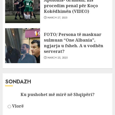
Apolonia- Gramshi, nis
procedim penal për Koço
Kokëdhimën (VIDEO)
MARCH 27, 2025
FOTO/ Persona të maskuar
sulmuan “One Albania”,
ngjarja u fsheh. A u vodhën
serverat?
MARCH 25, 2025
SONDAZH
Ku pushohet më mirë në Shqipëri?
Vlorë