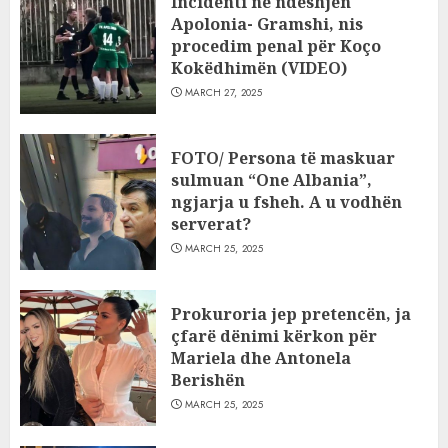
Incidenti në ndeshjen
Apolonia- Gramshi, nis
procedim penal për Koço
Kokëdhimën (VIDEO)
MARCH 27, 2025
FOTO/ Persona të maskuar
sulmuan “One Albania”,
ngjarja u fsheh. A u vodhën
serverat?
MARCH 25, 2025
Prokuroria jep pretencën, ja
çfarë dënimi kërkon për
Mariela dhe Antonela
Berishën
MARCH 25, 2025