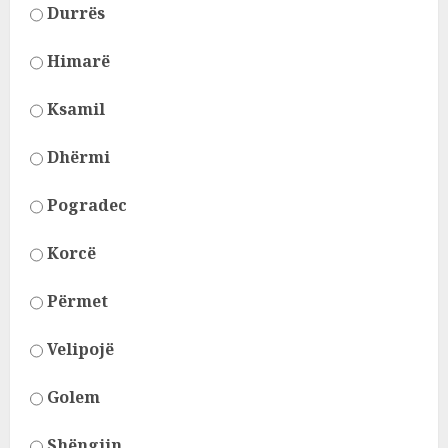
Durrës
Himarë
Ksamil
Dhërmi
Pogradec
Korcë
Përmet
Velipojë
Golem
Shëngjin