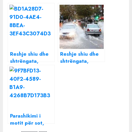
Reshje shiu dhe
Reshje shiu dhe
shtrëngata,
shtrëngata,
parashikimi i
parashikimi i
motit për ditën e
motit për ditën e
sotme
sotme
Parashikimi i
motit për sot,
pritet të ketë