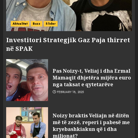
Aktualitet
Buzz
Slider
Investitori Strategjik Gaz Paja thirret
në SPAK
Pas Noizy-t, Veliaj i dha Ermal
Mamaqit dhjetëra mijëra euro
nga taksat e qytetarëve
FEBRUARY 18, 2025
FOTO/ Persona të maskuar
Noizy braktis Veliajn në ditën
sulmuan “One Albania”,
më të zezë, reperi i pabesë me
ngjarja u fsheh. A u vodhën
kryebashkiakun që i dha
serverat?
milionat?
MARCH 25, 2025