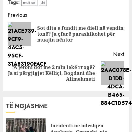
Tags:
moti sot
shi
reshje shiu në të
gjithë territorin
Continue
Previous
Reading
Sot dita e fundit me diell në vendin
Pre
tonë? Ja çfarë parashikohet për
pos
muajin nëntor
Next
“A jetoni dot me 2 mln lekë rrogë?
Next
Ja si përgjigjet Këlliçi, Bogdani dhe
post:
Alimehmeti
TË NGJASHME
Incidenti në ndeshjen