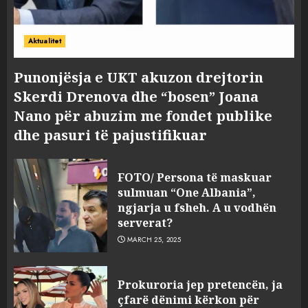
Aktualitet
Punonjësja e UKT akuzon drejtorin
Skerdi Drenova dhe “bosen” Joana
Nano për abuzim me fondet publike
dhe pasuri të pajustifikuar
FOTO/ Persona të maskuar
sulmuan “One Albania”,
ngjarja u fsheh. A u vodhën
serverat?
MARCH 25, 2025
Prokuroria jep pretencën, ja
çfarë dënimi kërkon për