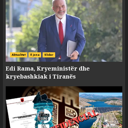
Aktualitet
E jona
Slider
Edi Rama, Kryeministër dhe
kryebashkiak i Tiranës