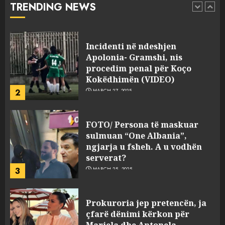
TRENDING NEWS
pasuri të pajustifikuar
1
JULY 24, 2025
Incidenti në ndeshjen
Apolonia- Gramshi, nis
procedim penal për Koço
Kokëdhimën (VIDEO)
2
MARCH 27, 2025
FOTO/ Persona të maskuar
sulmuan “One Albania”,
ngjarja u fsheh. A u vodhën
serverat?
3
MARCH 25, 2025
Prokuroria jep pretencën, ja
çfarë dënimi kërkon për
Mariela dhe Antonela