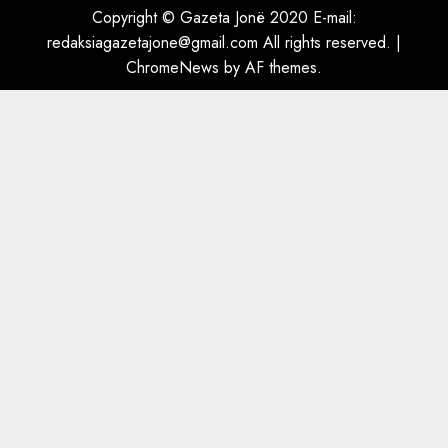
ngjau me Talo Çelën”,
Copyright © Gazeta Jonë 2020 E-mail:
dëshmia e Nuredin Dumanit
redaksiagazetajone@gmail.com
All rights reserved.
|
flet për PERSONAT që e
ChromeNews
by AF themes.
plagosën!
5
MARCH 25, 2025