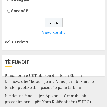
Sarandë
View Results
Polls Archive
TË FUNDIT
Punonjësja e UKT akuzon drejtorin Skerdi
Drenova dhe “bosen” Joana Nano për abuzim me
fondet publike dhe pasuri të pajustifikuar
Incidenti në ndeshjen Apolonia- Gramshi, nis
procedim penal për Koço Kokëdhimën (VIDEO)