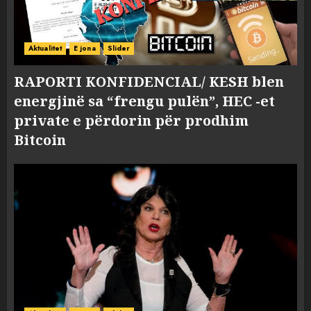
Aktualitet
E jona
Slider
RAPORTI KONFIDENCIAL/ KESH blen
energjinë sa “frengu pulën”, HEC -et
private e përdorin për prodhim
Bitcoin