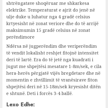
shtrëngatave shoqëruar me shkarkesa
elektrike. Temperaturat e ajrit do jenë në
ulje duke u luhatur nga 4 gradë celsius
krtyesisht në zonat veriore dhe do të arrijë
maksimumin 15 gradë celsius në zonat
perëndimore
Ndërsa në jugperëndim dhe veriperëndim
të vendit lokalisht reshjet fitojnë intensitet
deri të lartë. Era do të jetë nga kuadrati i
jugut me shpejtësi mesatare 1-8m/sek, e cila
hera-herës përgjatë vijës bregdetare dhe në
momentin e zhvillimit të vranësirave fiton
shpejtësi deri në 15-18m/sek kryesisht ditën
e shtunë. Deti i forcës 3-4 ballë.
Lexo Edhe: