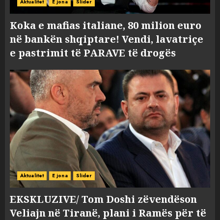
Aktualitet
E jona
Slider
Koka e mafias italiane, 80 milion euro
në bankën shqiptare! Vendi, lavatriçe
e pastrimit të PARAVE të drogës
Aktualitet
E jona
Slider
EKSKLUZIVE/ Tom Doshi zëvendëson
Veliajn në Tiranë, plani i Ramës për të