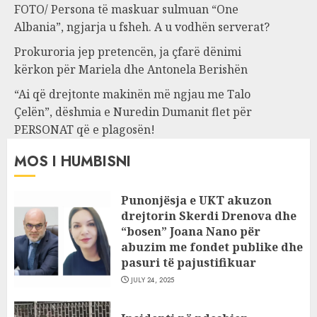
FOTO/ Persona të maskuar sulmuan “One
Albania”, ngjarja u fsheh. A u vodhën serverat?
Prokuroria jep pretencën, ja çfarë dënimi
kërkon për Mariela dhe Antonela Berishën
“Ai që drejtonte makinën më ngjau me Talo
Çelën”, dëshmia e Nuredin Dumanit flet për
PERSONAT që e plagosën!
MOS I HUMBISNI
Punonjësja e UKT akuzon
drejtorin Skerdi Drenova dhe
“bosen” Joana Nano për
abuzim me fondet publike dhe
pasuri të pajustifikuar
JULY 24, 2025