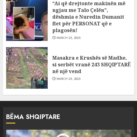
“Ai që drejtonte makinën më
ngjau me Talo Çelën”,
dëshmia e Nuredin Dumanit
flet për PERSONAT që e
plagosën!
MARCH 25, 2025
Masakra e Krushës së Madhe,
si serbët vranë 243 SHQIPTARË
në një vend
MARCH 25, 2025
BËMA SHQIPTARE