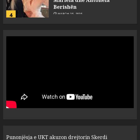
Berishën
4
MARCH 25, 2025
“Ai që drejtonte makinën më
ngjau me Talo Çelën”,
dëshmia e Nuredin Dumanit
flet për PERSONAT që e
plagosën!
5
MARCH 25, 2025
Punonjësja e UKT akuzon
drejtorin Skerdi Drenova dhe
“bosen” Joana Nano për
abuzim me fondet publike dhe
pasuri të pajustifikuar
1
JULY 24, 2025
Incidenti në ndeshjen
Punonjësja e UKT akuzon drejtorin Skerdi
Apolonia- Gramshi, nis