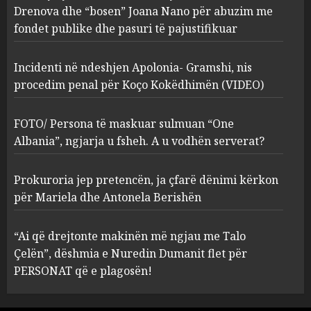
procedim penal për Koço
Drenova dhe “bosen” Joana Nano për abuzim me
Kokëdhimën (VIDEO)
fondet publike dhe pasuri të pajustifikuar
2
MARCH 27, 2025
Incidenti në ndeshjen Apolonia- Gramshi, nis
procedim penal për Koço Kokëdhimën (VIDEO)
FOTO/ Persona të maskuar
sulmuan “One Albania”,
ngjarja u fsheh. A u vodhën
FOTO/ Persona të maskuar sulmuan “One
serverat?
Albania”, ngjarja u fsheh. A u vodhën serverat?
3
MARCH 25, 2025
Prokuroria jep pretencën, ja çfarë dënimi kërkon
Prokuroria jep pretencën, ja
për Mariela dhe Antonela Berishën
çfarë dënimi kërkon për
Mariela dhe Antonela
“Ai që drejtonte makinën më ngjau me Talo
Berishën
Çelën”, dëshmia e Nuredin Dumanit flet për
4
MARCH 25, 2025
PERSONAT që e plagosën!
“Ai që drejtonte makinën më