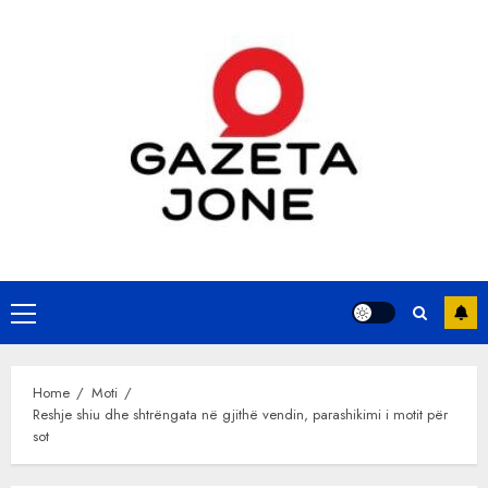
Skip
to
content
Primary
Menu
Home
Moti
Reshje shiu dhe shtrëngata në gjithë vendin, parashikimi i motit për
sot