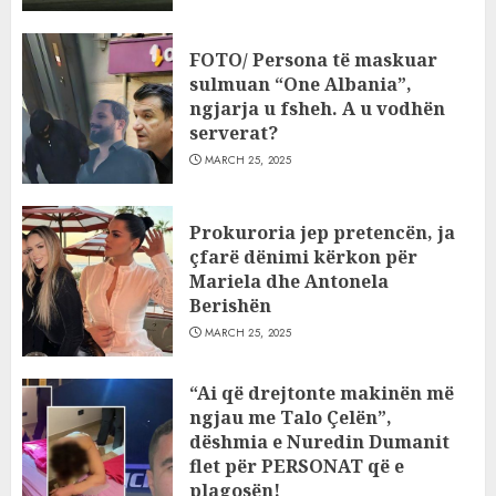
FOTO/ Persona të maskuar
sulmuan “One Albania”,
ngjarja u fsheh. A u vodhën
serverat?
MARCH 25, 2025
Prokuroria jep pretencën, ja
çfarë dënimi kërkon për
Mariela dhe Antonela
Berishën
MARCH 25, 2025
“Ai që drejtonte makinën më
ngjau me Talo Çelën”,
dëshmia e Nuredin Dumanit
flet për PERSONAT që e
plagosën!