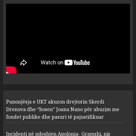
“Ai që drejtonte makinën më
ngjau me Talo Çelën”,
dëshmia e Nuredin Dumanit
flet për PERSONAT që e
plagosën!
5
MARCH 25, 2025
Punonjësja e UKT akuzon
drejtorin Skerdi Drenova dhe
“bosen” Joana Nano për
abuzim me fondet publike dhe
pasuri të pajustifikuar
1
JULY 24, 2025
Incidenti në ndeshjen
Punonjësja e UKT akuzon drejtorin Skerdi
Apolonia- Gramshi, nis
procedim penal për Koço
Drenova dhe “bosen” Joana Nano për abuzim me
Kokëdhimën (VIDEO)
fondet publike dhe pasuri të pajustifikuar
2
MARCH 27, 2025
Incidenti në ndeshjen Apolonia- Gramshi, nis