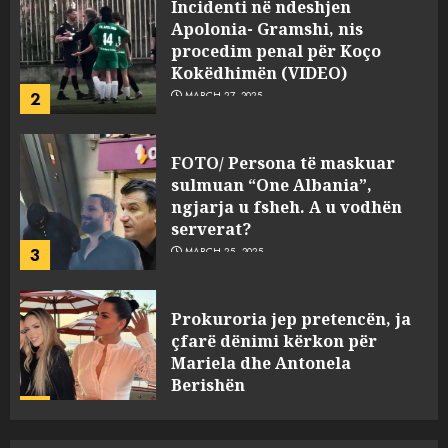
Apolonia- Gramshi, nis
procedim penal për Koço
Kokëdhimën (VIDEO)
2
MARCH 27, 2025
FOTO/ Persona të maskuar
sulmuan “One Albania”,
ngjarja u fsheh. A u vodhën
serverat?
3
MARCH 25, 2025
Prokuroria jep pretencën, ja
çfarë dënimi kërkon për
Mariela dhe Antonela
Berishën
4
MARCH 25, 2025