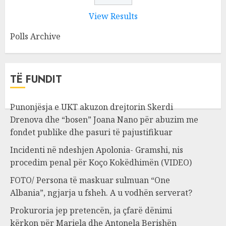
View Results
Polls Archive
TË FUNDIT
Punonjësja e UKT akuzon drejtorin Skerdi
Drenova dhe “bosen” Joana Nano për abuzim me
fondet publike dhe pasuri të pajustifikuar
Incidenti në ndeshjen Apolonia- Gramshi, nis
procedim penal për Koço Kokëdhimën (VIDEO)
FOTO/ Persona të maskuar sulmuan “One
Albania”, ngjarja u fsheh. A u vodhën serverat?
Prokuroria jep pretencën, ja çfarë dënimi
kërkon për Mariela dhe Antonela Berishën