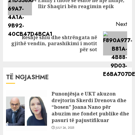
Emily i thotë se është në një lidhje,
Pre
Ilir Shaqiri bën reagimin epik
pos
Next
Reshje shiu dhe shtrëngata në
Next
gjithë vendin, parashikimi i motit
post:
për sot
TË NGJASHME
Punonjësja e UKT akuzon
drejtorin Skerdi Drenova dhe
“bosen” Joana Nano për
abuzim me fondet publike dhe
pasuri të pajustifikuar
JULY 24, 2025