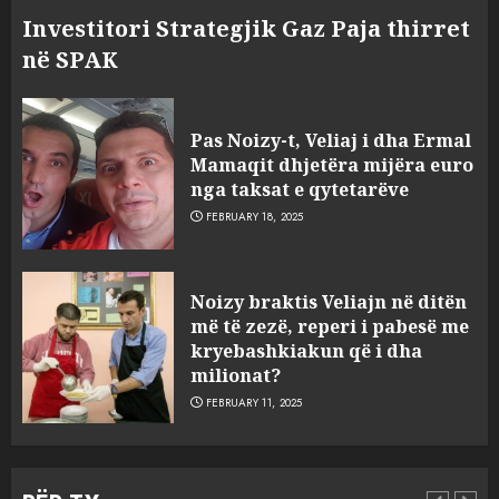
Investitori Strategjik Gaz Paja thirret
në SPAK
Pas Noizy-t, Veliaj i dha Ermal
Mamaqit dhjetëra mijëra euro
nga taksat e qytetarëve
FEBRUARY 18, 2025
FOTO/ Persona të maskuar
Noizy braktis Veliajn në ditën
sulmuan “One Albania”,
më të zezë, reperi i pabesë me
ngjarja u fsheh. A u vodhën
kryebashkiakun që i dha
serverat?
milionat?
3
MARCH 25, 2025
FEBRUARY 11, 2025
Prokuroria jep pretencën, ja
çfarë dënimi kërkon për