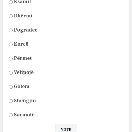
Ksamil
Dhërmi
Pogradec
Korcë
Përmet
Velipojë
Golem
Shëngjin
Sarandë