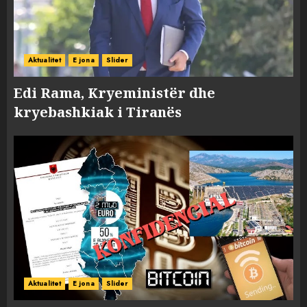
Aktualitet
E jona
Slider
Edi Rama, Kryeministër dhe
kryebashkiak i Tiranës
Aktualitet
E jona
Slider