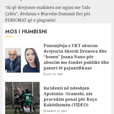
“Ai që drejtonte makinën më ngjau me Talo
Çelën”, dëshmia e Nuredin Dumanit flet për
PERSONAT që e plagosën!
MOS I HUMBISNI
Punonjësja e UKT akuzon
drejtorin Skerdi Drenova dhe
“bosen” Joana Nano për
abuzim me fondet publike dhe
pasuri të pajustifikuar
JULY 24, 2025
Incidenti në ndeshjen
Apolonia- Gramshi, nis
procedim penal për Koço
Kokëdhimën (VIDEO)
MARCH 27, 2025