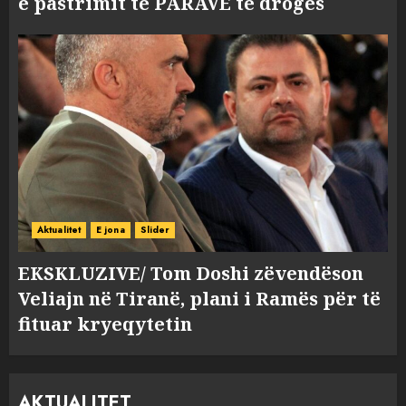
e pastrimit të PARAVE të drogës
Aktualitet
E jona
Slider
EKSKLUZIVE/ Tom Doshi zëvendëson
Veliajn në Tiranë, plani i Ramës për të
fituar kryeqytetin
AKTUALITET