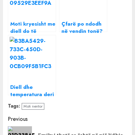
Moti kryesisht me
Çfarë po ndodh
diell do të
në vendin tonë?
mbizotërojë në
Pas Gramshit
vendin tonë, ja
radhën e ka uzina
çfarë
e Poliçanit,
parashikohet
arrestohen dy
shtetas të huaj
(DETAJET)
Diell dhe
temperatura deri
në 28 gradë, si
Tags:
Moti nentor
parashikohet të
jetë moti sot
Continue
Previous
Reading