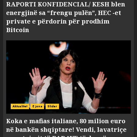
RAPORTI KONFIDENCIAL/ KESH blen
energjinë sa “frengu pulën”, HEC -et
private e përdorin për prodhim
Bitcoin
Aktualitet
E jona
Slider
Koka e mafias italiane, 80 milion euro
në bankën shqiptare! Vendi, lavatriçe