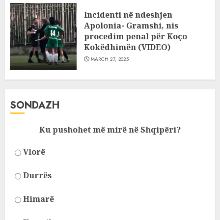
Incidenti në ndeshjen
Apolonia- Gramshi, nis
procedim penal për Koço
Kokëdhimën (VIDEO)
MARCH 27, 2025
SONDAZH
Ku pushohet më mirë në Shqipëri?
Vlorë
Durrës
Himarë