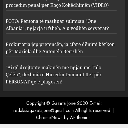
procedim penal për Koço Kokëdhimën (VIDEO)
FOTO/ Persona të maskuar
sulmuan “One Albania”,
ngjarja u fsheh. A u vodhën
FOTO/ Persona të maskuar sulmuan “One
serverat?
Albania”, ngjarja u fsheh. A u vodhën serverat?
3
MARCH 25, 2025
Prokuroria jep pretencën, ja çfarë dënimi kërkon
Prokuroria jep pretencën, ja
për Mariela dhe Antonela Berishën
çfarë dënimi kërkon për
Mariela dhe Antonela
“Ai që drejtonte makinën më ngjau me Talo
Berishën
Çelën”, dëshmia e Nuredin Dumanit flet për
4
MARCH 25, 2025
PERSONAT që e plagosën!
“Ai që drejtonte makinën më
ngjau me Talo Çelën”,
Copyright © Gazeta Jonë 2020 E-mail:
dëshmia e Nuredin Dumanit
redaksiagazetajone@gmail.com
All rights reserved.
|
flet për PERSONAT që e
ChromeNews
by AF themes.
plagosën!
5
MARCH 25, 2025