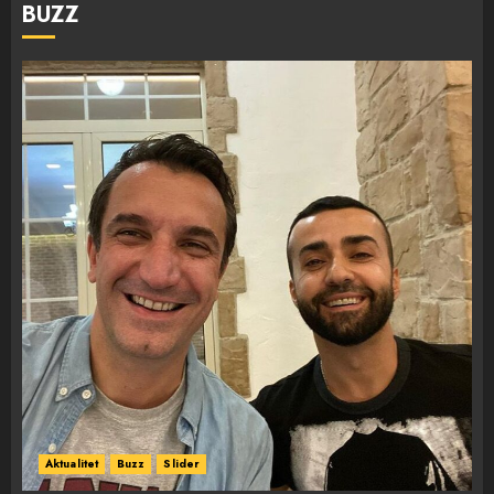
BUZZ
Aktualitet
Buzz
Slider