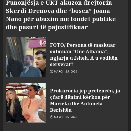
Punonjësja e UKT akuzon drejtorin
Skerdi Drenova dhe “bosen” Joana
Nano për abuzim me fondet publike
dhe pasuri të pajustifikuar
FOTO/ Persona të maskuar
sulmuan “One Albania”,
ngjarja u fsheh. A u vodhën
serverat?
MARCH 25, 2025
Prokuroria jep pretencën, ja
çfarë dënimi kërkon për
Mariela dhe Antonela
Berishën
MARCH 25, 2025