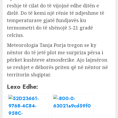
reshje të cilat do të vijojnë edhe ditën e
dielë. Do të kemi një rënie të ndjeshme të
temperaturave gjatë fundjavës ku
termometri do të shënojë 5-21 gradë
celcius.
Meteorologia Tanja Porja tregon se ky
nëntor do të jetë plot me surpriza përsa i
përket kushteve atmosferike. Ajo lajmëron
se reshjet e dëborës priten që në nëntor në
territorin shqiptar.
Lexo Edhe: