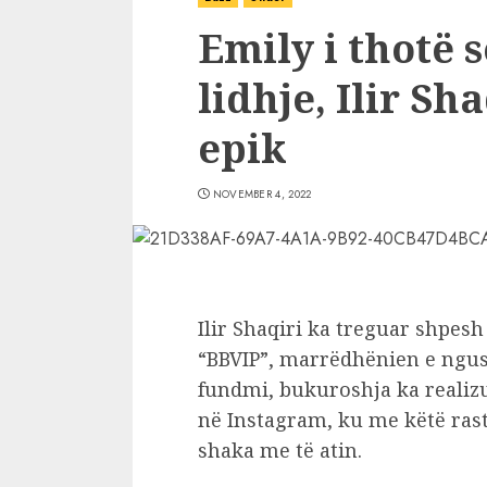
Emily i thotë s
lidhje, Ilir S
epik
NOVEMBER 4, 2022
Ilir Shaqiri ka treguar shpesh
“BBVIP”, marrëdhënien e ngush
fundmi, bukuroshja ka realizu
në Instagram, ku me këtë rast
shaka me të atin.