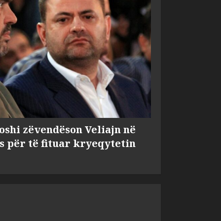
shi zëvendëson Veliajn në
s për të fituar kryeqytetin