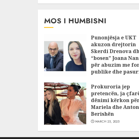
MOS I HUMBISNI
Punonjësja e UKT
akuzon drejtorin
Skerdi Drenova d
“bosen” Joana Nan
për abuzim me fo
publike dhe pasuri
pajustifikuar
Prokuroria jep
JULY 24, 2025
pretencën, ja çfar
dënimi kërkon pë
Mariela dhe Anton
Berishën
MARCH 25, 2025