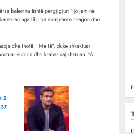
dërsa balerina është përgjigjur: “Jo jam në
n kameran nga Iliri që menjëherë reagon dhe
acja dhe thotë: “Me të”, duke shkaktuar
postuar videon dhe krahas saj shkruan: “Ai
P
P