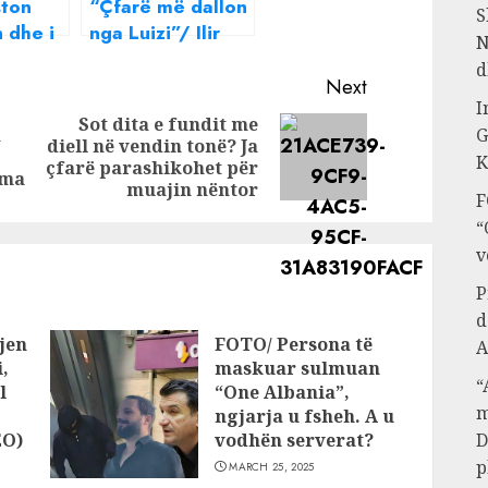
ston
“Çfarë më dallon
S
n dhe i
nga Luizi”/ Ilir
N
uron
Shaqiri e thotë
d
,
hapur: Ky tipar e
Next
I
a bën
bën të jetë on
Sot dita e fundit me
a
G
epik
top
diell në vendin tonë? Ja
Previous
Next
K
çfarë parashikohet për
post:
post:
ama
muajin nëntor
F
“
v
P
d
jen
FOTO/ Persona të
A
,
maskuar sulmuan
“
l
“One Albania”,
m
ngjarja u fsheh. A u
EO)
vodhën serverat?
D
p
MARCH 25, 2025