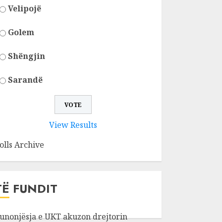
Velipojë
Golem
Shëngjin
Sarandë
View Results
olls Archive
TË FUNDIT
unonjësja e UKT akuzon drejtorin