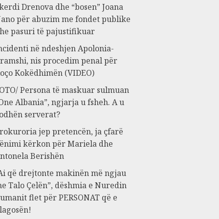
kerdi Drenova dhe “bosen” Joana
ano për abuzim me fondet publike
he pasuri të pajustifikuar
ncidenti në ndeshjen Apolonia-
ramshi, nis procedim penal për
oço Kokëdhimën (VIDEO)
OTO/ Persona të maskuar sulmuan
One Albania”, ngjarja u fsheh. A u
odhën serverat?
rokuroria jep pretencën, ja çfarë
ënimi kërkon për Mariela dhe
ntonela Berishën
Ai që drejtonte makinën më ngjau
e Talo Çelën”, dëshmia e Nuredin
umanit flet për PERSONAT që e
lagosën!