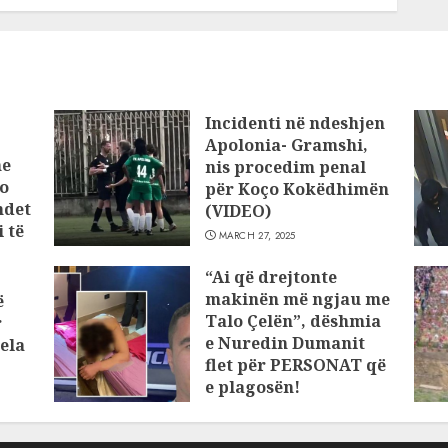
Incidenti në ndeshjen
Apolonia- Gramshi,
he
nis procedim penal
o
për Koço Kokëdhimën
ndet
(VIDEO)
 të
MARCH 27, 2025
“Ai që drejtonte
makinën më ngjau me
ë
Talo Çelën”, dëshmia
r
e Nuredin Dumanit
ela
flet për PERSONAT që
e plagosën!
MARCH 25, 2025