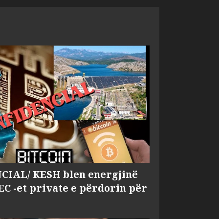
IAL/ KESH blen energjinë
EC -et private e përdorin për