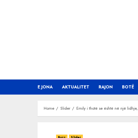
Skip
to
content
E JONA
AKTUALITET
RAJON
BOTË
Home
Slider
Emily i thotë se është në një lidhje,
Buzz
Slider