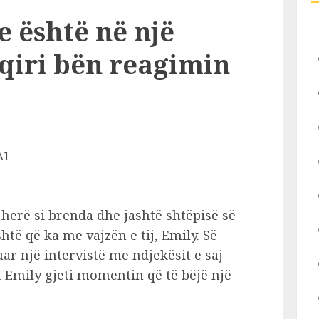
e është në një
haqiri bën reagimin
 herë si brenda dhe jashtë shtëpisë së
të që ka me vajzën e tij, Emily. Së
ar një intervistë me ndjekësit e saj
 Emily gjeti momentin që të bëjë një