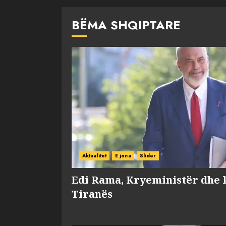
BËMA SHQIPTARE
Aktualitet
E jona
Slider
Edi Rama, Kryeministër dhe 
Tiranës