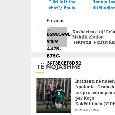
“Iliri left the
Ronela fe
chat”/ Emily
ditëlindje
Shaqiri prezanton
pari që e 
Continue
të dashurin dhe
është ish-i
Previous
të gjithë po
këngëtarj
Reading
Kushërira e tij! Erl
presim të
reagimin 
Mëhilli zbulon
shikojmë
‘sekretin’ e çiftit R
reagimin e
balerinit
TË NGJASHME
Incidenti në ndesh
Apolonia- Gramshi
nis procedim pena
për Koço
Kokëdhimën (VID
MARCH 27, 2025