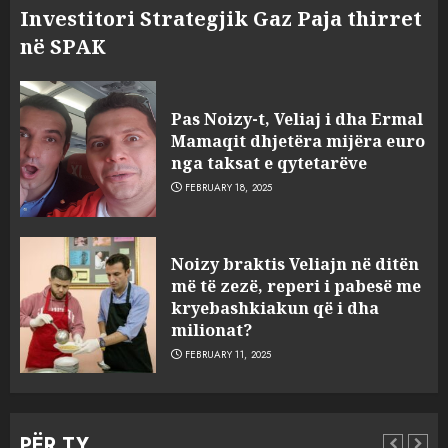
Investitori Strategjik Gaz Paja thirret
në SPAK
Pas Noizy-t, Veliaj i dha Ermal
Mamaqit dhjetëra mijëra euro
nga taksat e qytetarëve
FEBRUARY 18, 2025
FOTO/ Persona të maskuar
Noizy braktis Veliajn në ditën
sulmuan “One Albania”,
më të zezë, reperi i pabesë me
ngjarja u fsheh. A u vodhën
kryebashkiakun që i dha
serverat?
milionat?
3
MARCH 25, 2025
FEBRUARY 11, 2025
Prokuroria jep pretencën, ja
çfarë dënimi kërkon për
PËR TY
Mariela dhe Antonela