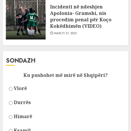
Incidenti në ndeshjen
Apolonia- Gramshi, nis
procedim penal për Koço
Kokëdhimën (VIDEO)
MARCH 27, 2025
SONDAZH
Ku pushohet më mirë në Shqipëri?
Vlorë
Durrës
Himarë
Ksamil