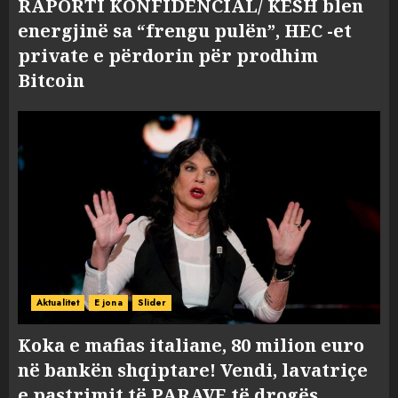
RAPORTI KONFIDENCIAL/ KESH blen
energjinë sa “frengu pulën”, HEC -et
private e përdorin për prodhim
Bitcoin
Aktualitet
E jona
Slider
Koka e mafias italiane, 80 milion euro
në bankën shqiptare! Vendi, lavatriçe
e pastrimit të PARAVE të drogës