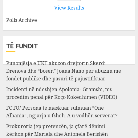
View Results
Polls Archive
TË FUNDIT
Punonjësja e UKT akuzon drejtorin Skerdi
Drenova dhe “bosen” Joana Nano për abuzim me
fondet publike dhe pasuri të pajustifikuar
Incidenti në ndeshjen Apolonia- Gramshi, nis
procedim penal për Koço Kokëdhimën (VIDEO)
FOTO/ Persona të maskuar sulmuan “One
Albania”, ngjarja u fsheh. A u vodhën serverat?
Prokuroria jep pretencën, ja çfarë dënimi
kërkon për Mariela dhe Antonela Berishën