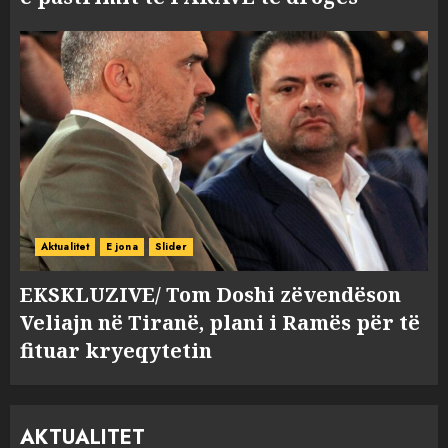
Aktualitet
E jona
Slider
EKSKLUZIVE/ Tom Doshi zëvendëson
Veliajn në Tiranë, plani i Ramës për të
fituar kryeqytetin
AKTUALITET