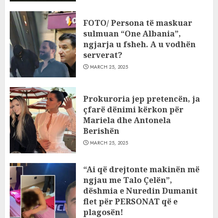
FOTO/ Persona të maskuar
sulmuan “One Albania”,
ngjarja u fsheh. A u vodhën
serverat?
MARCH 25, 2025
Prokuroria jep pretencën, ja
çfarë dënimi kërkon për
Mariela dhe Antonela
Berishën
MARCH 25, 2025
“Ai që drejtonte makinën më
ngjau me Talo Çelën”,
dëshmia e Nuredin Dumanit
flet për PERSONAT që e
plagosën!