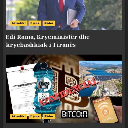
Aktualitet
E jona
Slider
Edi Rama, Kryeministër dhe
kryebashkiak i Tiranës
Aktualitet
E jona
Slider