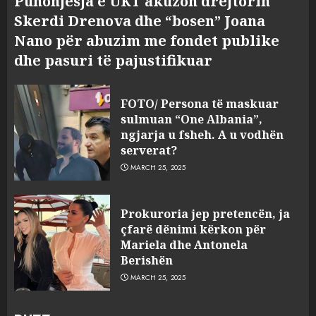
Punonjësja e UKT akuzon drejtorin
Skerdi Drenova dhe “bosen” Joana
Nano për abuzim me fondet publike
dhe pasuri të pajustifikuar
FOTO/ Persona të maskuar
sulmuan “One Albania”,
ngjarja u fsheh. A u vodhën
serverat?
MARCH 25, 2025
Prokuroria jep pretencën, ja
çfarë dënimi kërkon për
Mariela dhe Antonela
Berishën
MARCH 25, 2025