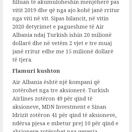
filluan të akumuloheshin menjëherë pas
vitit 2019 dhe që nga ajo kohë janë rritur
nga viti në vit. Sipas bilancit, në vitin
2020 detyrimet e pagueshme të Air
Albania ndaj Turkish ishin 20 milionë
dollarë dhe në vetëm 2 vjet e tre muaj
janë rritur edhe me 15 milionë dollarë
të tjera.
Flamuri kushton
Air Albania është një kompani që
zotërohet nga tre aksionerë. Turkish
Airlines zotëron 49 për qind të
aksioneve, MDN Investment e Sinan
Idrizit zotëron 41 për qind të aksioneve,
ndërsa pjesa e mbetur prej 10 për qind e
aksioneve zotërohet nga qeveria