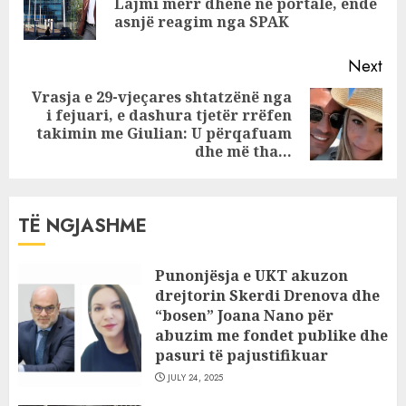
Lajmi merr dhenë në portale, ende
‘Dance Albania’
pos
asnjë reagim nga SPAK
Next
Vrasja e 29-vjeçares shtatzënë nga
i fejuari, e dashura tjetër rrëfen
Next
takimin me Giulian: U përqafuam
post:
dhe më tha…
TË NGJASHME
Punonjësja e UKT akuzon
drejtorin Skerdi Drenova dhe
“bosen” Joana Nano për
abuzim me fondet publike dhe
pasuri të pajustifikuar
JULY 24, 2025