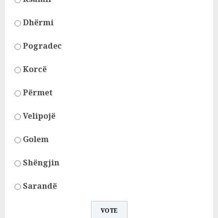
Dhërmi
Pogradec
Korcë
Përmet
Velipojë
Golem
Shëngjin
Sarandë