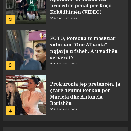
procedim penal për Koço
Kokëdhimën (VIDEO)
2
MARCH 27, 2025
FOTO/ Persona të maskuar
sulmuan “One Albania”,
ngjarja u fsheh. A u vodhën
serverat?
3
MARCH 25, 2025
Prokuroria jep pretencën, ja
çfarë dënimi kërkon për
Mariela dhe Antonela
Berishën
4
MARCH 25, 2025
“Ai që drejtonte makinën më