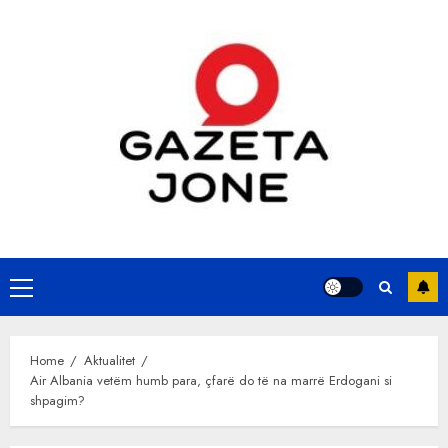
Skip
to
content
Primary
Menu
Home
Aktualitet
Air Albania vetëm humb para, çfarë do të na marrë Erdogani si
shpagim?