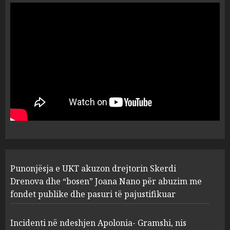
ngjau me Talo Çelën”,
dëshmia e Nuredin Dumanit
flet për PERSONAT që e
plagosën!
5
MARCH 25, 2025
Punonjësja e UKT akuzon
drejtorin Skerdi Drenova dhe
“bosen” Joana Nano për
abuzim me fondet publike dhe
pasuri të pajustifikuar
1
JULY 24, 2025
Incidenti në ndeshjen
Punonjësja e UKT akuzon drejtorin Skerdi
Apolonia- Gramshi, nis
procedim penal për Koço
Drenova dhe “bosen” Joana Nano për abuzim me
Kokëdhimën (VIDEO)
fondet publike dhe pasuri të pajustifikuar
2
MARCH 27, 2025
Incidenti në ndeshjen Apolonia- Gramshi, nis