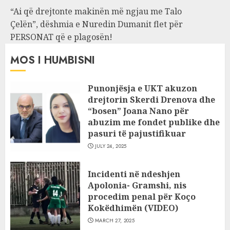
“Ai që drejtonte makinën më ngjau me Talo
Çelën”, dëshmia e Nuredin Dumanit flet për
PERSONAT që e plagosën!
MOS I HUMBISNI
Punonjësja e UKT akuzon
drejtorin Skerdi Drenova dhe
“bosen” Joana Nano për
abuzim me fondet publike dhe
pasuri të pajustifikuar
JULY 24, 2025
Incidenti në ndeshjen
Apolonia- Gramshi, nis
procedim penal për Koço
Kokëdhimën (VIDEO)
MARCH 27, 2025