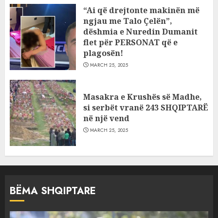
“Ai që drejtonte makinën më
ngjau me Talo Çelën”,
dëshmia e Nuredin Dumanit
flet për PERSONAT që e
plagosën!
MARCH 25, 2025
Masakra e Krushës së Madhe,
si serbët vranë 243 SHQIPTARË
në një vend
MARCH 25, 2025
BËMA SHQIPTARE