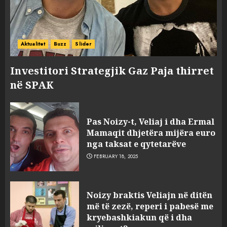
Aktualitet
Buzz
Slider
Investitori Strategjik Gaz Paja thirret
në SPAK
Pas Noizy-t, Veliaj i dha Ermal
Mamaqit dhjetëra mijëra euro
nga taksat e qytetarëve
FEBRUARY 18, 2025
FOTO/ Persona të maskuar
Noizy braktis Veliajn në ditën
sulmuan “One Albania”,
më të zezë, reperi i pabesë me
ngjarja u fsheh. A u vodhën
kryebashkiakun që i dha
serverat?