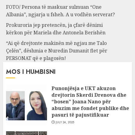
FOTO/ Persona të maskuar sulmuan “One
Albania”, ngjarja u fsheh. A u vodhën serverat?
Prokuroria jep pretencën, ja çfarë dënimi
kërkon për Mariela dhe Antonela Berishën
“Ai që drejtonte makinën më ngjau me Talo
Çelën”, dëshmia e Nuredin Dumanit flet për
PERSONAT që e plagosën!
MOS I HUMBISNI
Punonjësja e UKT akuzon
drejtorin Skerdi Drenova dhe
“bosen” Joana Nano për
abuzim me fondet publike dhe
pasuri të pajustifikuar
JULY 24, 2025