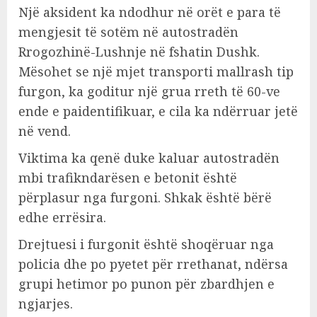
Një aksident ka ndodhur në orët e para të
mengjesit të sotëm në autostradën
Rrogozhinë-Lushnje në fshatin Dushk.
Mësohet se një mjet transporti mallrash tip
furgon, ka goditur një grua rreth të 60-ve
ende e paidentifikuar, e cila ka ndërruar jetë
në vend.
Viktima ka qenë duke kaluar autostradën
mbi trafikndarësen e betonit është
përplasur nga furgoni. Shkak është bërë
edhe errësira.
Drejtuesi i furgonit është shoqëruar nga
policia dhe po pyetet për rrethanat, ndërsa
grupi hetimor po punon për zbardhjen e
ngjarjes.