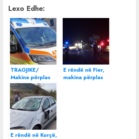
Lexo Edhe:
TRAGJIKE/
E rëndë në Fier,
Makina përplas
makina përplas
për vdekje 15-
për vdekje një
vjeçarin shqiptar
person
në Itali teksa po
kalonte vijat e
bardha (EMRI)
E rëndë në Korçë,