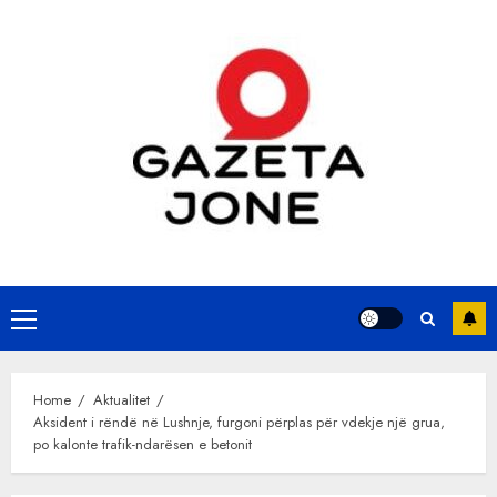
Skip
to
content
Primary
Menu
Home
Aktualitet
Aksident i rëndë në Lushnje, furgoni përplas për vdekje një grua,
po kalonte trafik-ndarësen e betonit