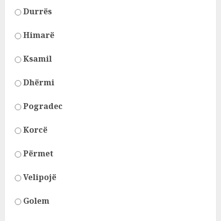
Durrës
Himarë
Ksamil
Dhërmi
Pogradec
Korcë
Përmet
Velipojë
Golem