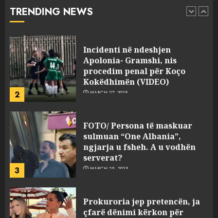
abuzim me fondet publike dhe
TRENDING NEWS
pasuri të pajustifikuar
1
JULY 24, 2025
Incidenti në ndeshjen
Apolonia- Gramshi, nis
procedim penal për Koço
Kokëdhimën (VIDEO)
2
MARCH 27, 2025
FOTO/ Persona të maskuar
sulmuan “One Albania”,
ngjarja u fsheh. A u vodhën
serverat?
3
MARCH 25, 2025
Prokuroria jep pretencën, ja
çfarë dënimi kërkon për