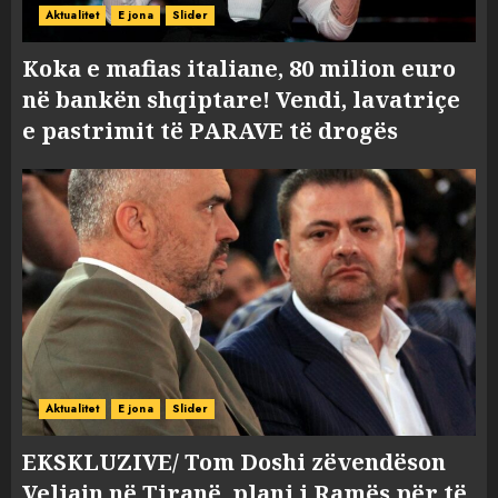
Aktualitet
E jona
Slider
Koka e mafias italiane, 80 milion euro
në bankën shqiptare! Vendi, lavatriçe
e pastrimit të PARAVE të drogës
Aktualitet
E jona
Slider
EKSKLUZIVE/ Tom Doshi zëvendëson
Veliajn në Tiranë, plani i Ramës për të