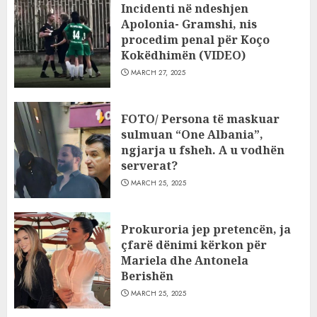
Incidenti në ndeshjen
Apolonia- Gramshi, nis
procedim penal për Koço
Kokëdhimën (VIDEO)
MARCH 27, 2025
FOTO/ Persona të maskuar
sulmuan “One Albania”,
ngjarja u fsheh. A u vodhën
serverat?
MARCH 25, 2025
Prokuroria jep pretencën, ja
çfarë dënimi kërkon për
Mariela dhe Antonela
Berishën
MARCH 25, 2025