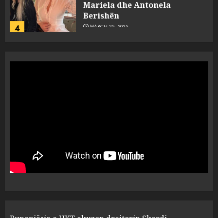
Mariela dhe Antonela
Berishën
4
MARCH 25, 2025
“Ai që drejtonte makinën më
ngjau me Talo Çelën”,
dëshmia e Nuredin Dumanit
flet për PERSONAT që e
plagosën!
5
MARCH 25, 2025
Punonjësja e UKT akuzon
drejtorin Skerdi Drenova dhe
“bosen” Joana Nano për
abuzim me fondet publike dhe
pasuri të pajustifikuar
1
JULY 24, 2025
Incidenti në ndeshjen