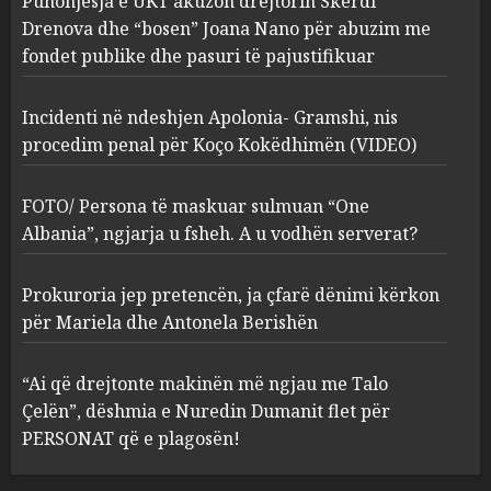
Punonjësja e UKT akuzon drejtorin Skerdi
Apolonia- Gramshi, nis
procedim penal për Koço
Drenova dhe “bosen” Joana Nano për abuzim me
Kokëdhimën (VIDEO)
fondet publike dhe pasuri të pajustifikuar
2
MARCH 27, 2025
Incidenti në ndeshjen Apolonia- Gramshi, nis
procedim penal për Koço Kokëdhimën (VIDEO)
FOTO/ Persona të maskuar
sulmuan “One Albania”,
ngjarja u fsheh. A u vodhën
FOTO/ Persona të maskuar sulmuan “One
serverat?
Albania”, ngjarja u fsheh. A u vodhën serverat?
3
MARCH 25, 2025
Prokuroria jep pretencën, ja çfarë dënimi kërkon
Prokuroria jep pretencën, ja
për Mariela dhe Antonela Berishën
çfarë dënimi kërkon për
Mariela dhe Antonela
“Ai që drejtonte makinën më ngjau me Talo
Berishën
Çelën”, dëshmia e Nuredin Dumanit flet për
4
MARCH 25, 2025
PERSONAT që e plagosën!
“Ai që drejtonte makinën më