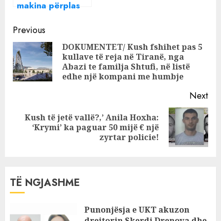
makina përplas
për vdekje një
Continue
vajzë 14-vjeçare
Previous
Reading
DOKUMENTET/ Kush fshihet pas 5
kullave të reja në Tiranë, nga
Pre
Abazi te familja Shtufi, në listë
pos
edhe një kompani me humbje
Next
Kush të jetë vallë?,’ Anila Hoxha:
Next
‘Krymi’ ka paguar 50 mijë € një
post:
zyrtar policie!
TË NGJASHME
Punonjësja e UKT akuzon
drejtorin Skerdi Drenova dhe