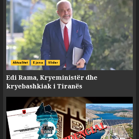
Aktualitet
E jona
Slider
Edi Rama, Kryeministër dhe
kryebashkiak i Tiranës