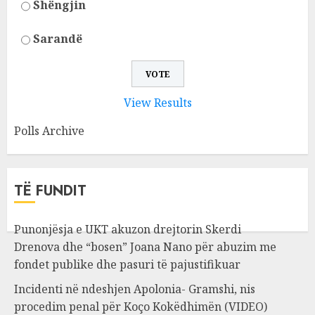
Shëngjin
Sarandë
View Results
Polls Archive
TË FUNDIT
Punonjësja e UKT akuzon drejtorin Skerdi
Drenova dhe “bosen” Joana Nano për abuzim me
fondet publike dhe pasuri të pajustifikuar
Incidenti në ndeshjen Apolonia- Gramshi, nis
procedim penal për Koço Kokëdhimën (VIDEO)