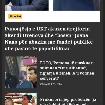
Aktualitet
Punonjësja e UKT akuzon drejtorin
Skerdi Drenova dhe “bosen” Joana
Nano për abuzim me fondet publike
dhe pasuri të pajustifikuar
FOTO/ Persona të maskuar
sulmuan “One Albania”,
ngjarja u fsheh. A u vodhën
serverat?
MARCH 25, 2025
Prokuroria jep pretencën, ja
çfarë dënimi kërkon për