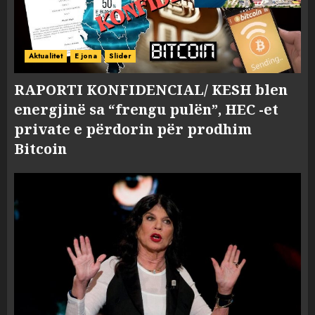
Aktualitet
E jona
Slider
RAPORTI KONFIDENCIAL/ KESH blen
energjinë sa “frengu pulën”, HEC -et
private e përdorin për prodhim
Bitcoin