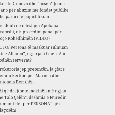
kerdi Drenova dhe “bosen” Joana
ano për abuzim me fondet publike
he pasuri të pajustifikuar
ncidenti në ndeshjen Apolonia-
ramshi, nis procedim penal për
oço Kokëdhimën (VIDEO)
OTO/ Persona të maskuar sulmuan
One Albania”, ngjarja u fsheh. A u
odhën serverat?
rokuroria jep pretencën, ja çfarë
ënimi kërkon për Mariela dhe
ntonela Berishën
Ai që drejtonte makinën më ngjau
e Talo Çelën”, dëshmia e Nuredin
umanit flet për PERSONAT që e
lagosën!