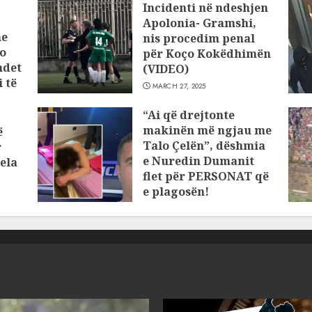
Incidenti në ndeshjen
Apolonia- Gramshi,
he
nis procedim penal
o
për Koço Kokëdhimën
ndet
(VIDEO)
 të
MARCH 27, 2025
“Ai që drejtonte
makinën më ngjau me
ë
Talo Çelën”, dëshmia
r
e Nuredin Dumanit
ela
flet për PERSONAT që
e plagosën!
MARCH 25, 2025