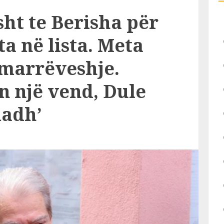
sht te Berisha për
ta në lista. Meta
marrëveshje.
n një vend, Dule
madh’