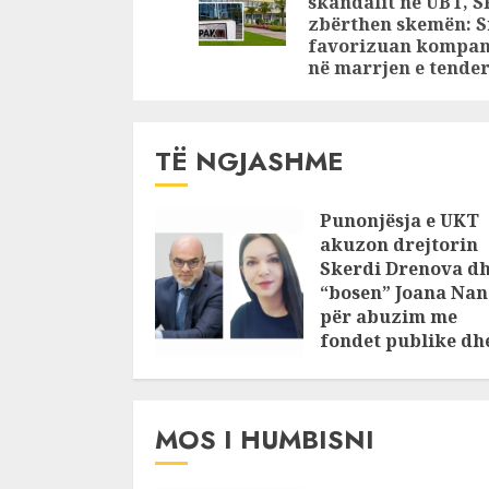
skandalit në UBT, 
zbërthen skemën: S
favorizuan kompan
në marrjen e tende
TË NGJASHME
Punonjësja e UKT
akuzon drejtorin
Skerdi Drenova d
“bosen” Joana Nan
për abuzim me
fondet publike dh
pasuri të
pajustifikuar
JULY 24, 2025
MOS I HUMBISNI