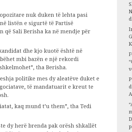
S
N
 opozitare nuk duken të lehta pasi
d
në listën e sigurtë të Partisë
I
n që Sali Berisha ka në mendje për
G
K
 kandidat dhe kjo kuotë është në
F
 bëhet mbi bazën e një rekordi
“
shkelmohet”, tha Berisha.
v
shja politike mes dy aleatëve duket e
P
egociatave, të mandatuarit e kreut te
d
A
osh.
“
iatat, kaq mund t’u them”, tha Tedi
m
D
ste dy herë brenda pak orësh shkallët
p