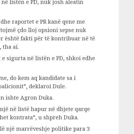
e në listën e PD, nuk josh aleatin
dhe raportet e PR kanë qene me
tojmë çdo lloj opsioni sepse nuk
r është fakti për të kontribuar në të
 tha ai.
e sigurta në listën e PD, shkoi edhe
me, do kem aq kandidate sa i
licionit”, deklaroi Dule.
en ishte Agron Duka.
një në listë hapur në dhjete qarqe
het kontrata”, u shpreh Duka.
lë një marrëveshje politike para 3