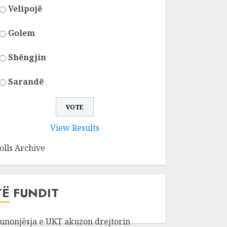
Velipojë
Golem
Shëngjin
Sarandë
View Results
olls Archive
TË FUNDIT
unonjësja e UKT akuzon drejtorin