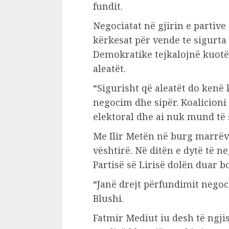
fundit.
Negociatat në gjirin e partive
kërkesat për vende te sigurta 
Demokratike tejkalojnë kuotë
aleatët.
“Sigurisht që aleatët do kenë
negocim dhe sipër. Koalicioni
elektoral dhe ai nuk mund të 
Me Ilir Metën në burg marrëve
vështirë. Në ditën e dytë të n
Partisë së Lirisë dolën duar b
“Janë drejt përfundimit negoc
Blushi.
Fatmir Mediut iu desh të ngji