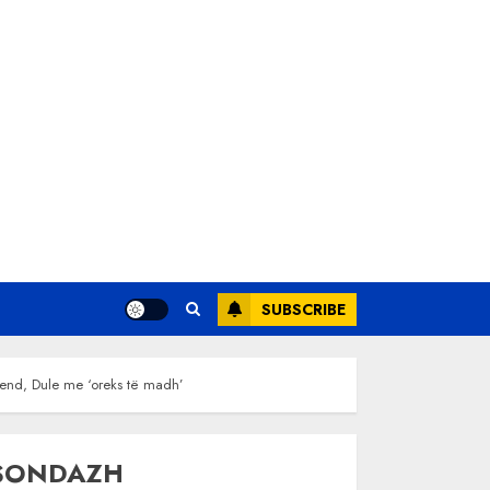
SUBSCRIBE
 vend, Dule me ‘oreks të madh’
SONDAZH