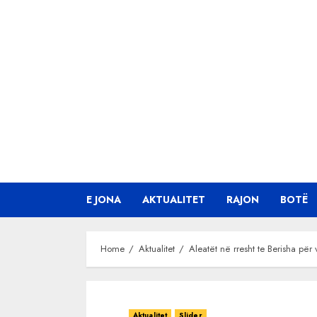
Skip
to
content
E JONA
AKTUALITET
RAJON
BOTË
Home
Aktualitet
Aleatët në rresht te Berisha pë
Aktualitet
Slider