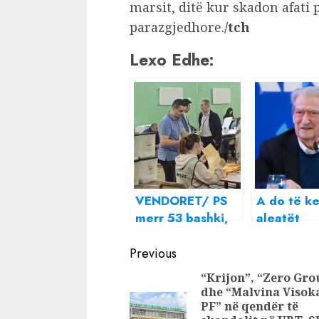
marsit, ditë kur skadon afati 
parazgjedhore.
/tch
Lexo Edhe:
VENDORET/ PS
A do të k
merr 53 bashki,
aleatët
Meta dhe Berisha
kandidatë
Continue
marrin vetëm 7
listën e si
Previous
Përgjigjet
Reading
“Krijon”, “Zero Gro
Berisha
dhe “Malvina Visok
PF” në qendër të