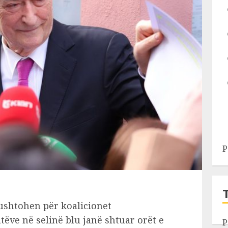
P
ushtohen për koalicionet
tëve në selinë blu janë shtuar orët e
P