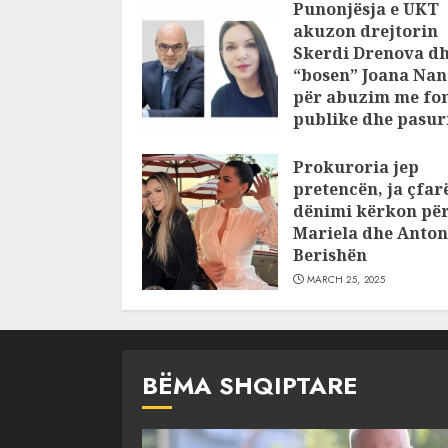
Punonjësja e UKT
akuzon drejtorin
Skerdi Drenova d
“bosen” Joana Nan
për abuzim me fo
publike dhe pasuri
pajustifikuar
Prokuroria jep
JULY 24, 2025
pretencën, ja çfar
dënimi kërkon pë
Mariela dhe Anton
Berishën
MARCH 25, 2025
BËMA SHQIPTARE