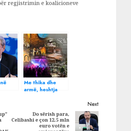
për regjistrimin e koalicioneve
enë
Me thika dhe
armë, heshtja
 në
frikacake e
gurt?
bizneseve mes
Next
përplasjeve të
up”
Do sërish para,
grupeve
a
Celibashi e çon 12.5 mln
Next
kriminale: Bandat
euro votën e
post:
Previous