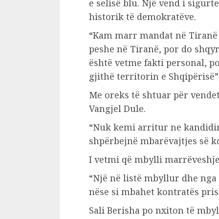
e selisë blu. Një vend i sigurt
historik të demokratëve.
“Kam marr mandat në Tiranë 
peshe në Tiranë, por do shqyr
është vetme fakti personal, po
gjithë territorin e Shqipërisë”,
Me oreks të shtuar për vendet 
Vangjel Dule.
“Nuk kemi arritur ne kandidi
shpërbejnë mbarëvajtjes së koa
I vetmi që mbylli marrëveshj
“Një në listë mbyllur dhe nga 
nëse si mbahet kontratës pris
Sali Berisha po nxiton të mbyl