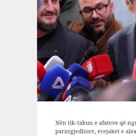
Nën tik-takun e afateve që ng
parazgjedhore, ecejaket e alea