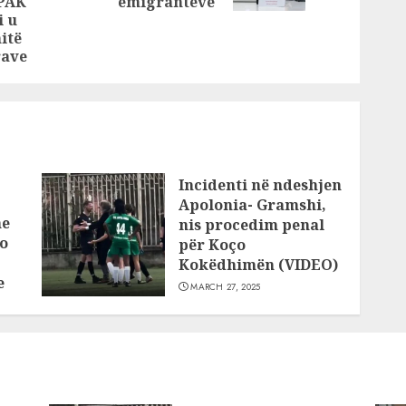
marrin peng
SPAK
emigrantëve
post:
i u
jetën e
itë
qytetarëve të
rave
ndershëm,
zgjidhja? Mos i
frekuentoni këto
vende!
Incidenti në ndeshjen
Apolonia- Gramshi,
he
nis procedim penal
o
për Koço
Kokëdhimën (VIDEO)
e
MARCH 27, 2025