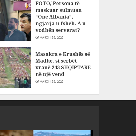
FOTO/ Persona të
maskuar sulmuan
“One Albania”,
ngjarja u fsheh. A u
vodhën serverat?
MARCH 25, 2025
Masakra e Krushës së
Madhe, si serbët
vranë 243 SHQIPTARË
në një vend
MARCH 25, 2025